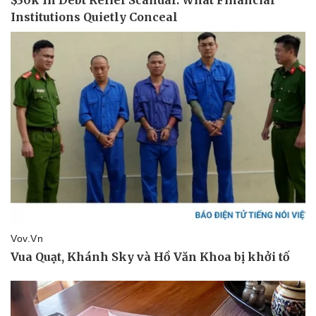
Doanh nghiệp
Công nghệ
Thông tin doanh nghiệp
Sành điệu
Doanh nghiệp 24h
Tin Công nghệ
Doanh nhân
Trải nghiệm
Vì cộng đồng
Chuyển đổi số