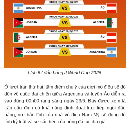
Thế giới
Multimedia
Quan sát
Video
Lịch thi đấu bảng J World Cup 2026.
Cuộc sống đó đây
Ảnh
Hồ sơ
E-Magazine
Ở lượt trận thứ hai, tâm điểm chú ý của giới mộ điệu sẽ đổ
Infographic
dồn về cuộc đại chiến giữa Argentina và tuyển Áo diễn ra
vào đúng 00h00 rạng sáng ngày 23/6. Đây được xem là
trận cầu đinh có khả năng định đoạt trực tiếp ngôi đầu
bảng, nơi bản lĩnh của nhà vô địch Nam Mỹ sẽ đụng độ
tính kỷ luật và sự sắc bén của bóng đá lục địa già.