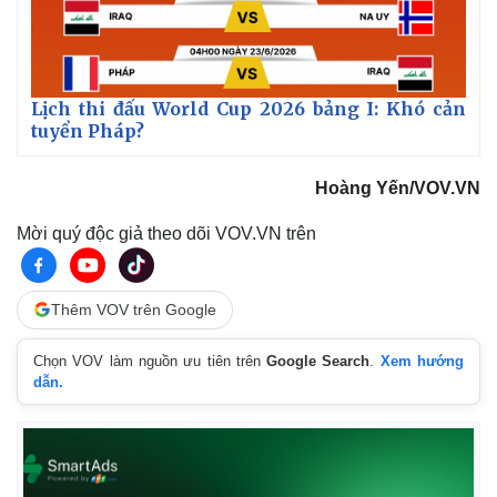
Lịch thi đấu World Cup 2026 bảng I: Khó cản
tuyển Pháp?
Hoàng Yến/VOV.VN
Kinh tế
Thị trường
Mời quý độc giả theo dõi VOV.VN trên
Bất động sản
Giá vàng
Khởi nghiệp
Tiêu dùng
Tỷ giá
Thêm VOV trên Google
Chứng khoán
Giá cà phê
Chọn VOV làm nguồn ưu tiên trên
Google Search
.
Xem hướng
dẫn.