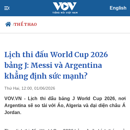
English
THỂ THAO
/
Lịch thi đấu World Cup 2026
Chính trị
Xã hội
Đảng
Tin 24h
bảng J: Messi và Argentina
Tổ chức nhân sự
Dự báo thời tiết
khẳng định sức mạnh?
Quốc hội
Giáo dục
Nhận diện sự thật
Dấu ấn VOV
Việc làm
Thứ Hai, 12:00, 01/06/2026
Biển đảo
VOV.VN - Lịch thi đấu bảng J World Cup 2026, nơi
Argentina sẽ so tài với Áo, Algeria và đại diện châu Á
Jordan.