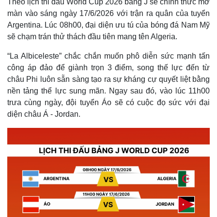
Theo lịch thi đấu World Cup 2026 bảng J sẽ chính thức mở
màn vào sáng ngày 17/6/2026 với trận ra quân của tuyển
Argentina. Lúc 08h00, đại diện ưu tú của bóng đá Nam Mỹ
sẽ chạm trán thử thách đầu tiên mang tên Algeria.
“La Albiceleste” chắc chắn muốn phô diễn sức mạnh tấn
công áp đảo để giành trọn 3 điểm, song thế lực đến từ
châu Phi luôn sẵn sàng tạo ra sự kháng cự quyết liệt bằng
nền tảng thể lực sung mãn. Ngay sau đó, vào lúc 11h00
trưa cùng ngày, đội tuyển Áo sẽ có cuộc đọ sức với đại
diện châu Á - Jordan.