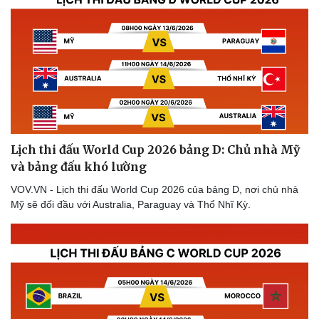
Du lịch
Podcast
Lịch thi đấu World Cup 2026 bảng D: Chủ nhà Mỹ
Tư vấn
Câu chuyện thời sự
và bảng đấu khó lường
Săn Tour
Đọc truyện đêm khuya
check-in
Cửa sổ tình yêu
VOV.VN - Lịch thi đấu World Cup 2026 của bảng D, nơi chủ nhà
Kể chuyện cho bé
Mỹ sẽ đối đầu với Australia, Paraguay và Thổ Nhĩ Kỳ.
Hạt giống tâm hồn