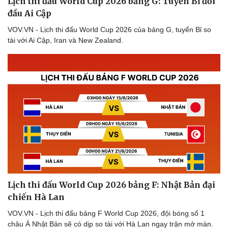
Lịch thi đấu World Cup 2026 bảng G: Tuyển Bỉ đối
đầu Ai Cập
VOV.VN - Lịch thi đấu World Cup 2026 của bảng G, tuyển Bỉ so
tài với Ai Cập, Iran và New Zealand.
Văn hóa
Giải trí
Sân khấu - Điện ảnh
Nghệ sĩ
Văn học
Thời trang
Âm nhạc
Sao Việt
Di sản
Lịch thi đấu World Cup 2026 bảng F: Nhật Bản đại
chiến Hà Lan
VOV.VN - Lịch thi đấu bảng F World Cup 2026, đội bóng số 1
châu Á Nhật Bản sẽ có dịp so tài với Hà Lan ngay trận mở màn.