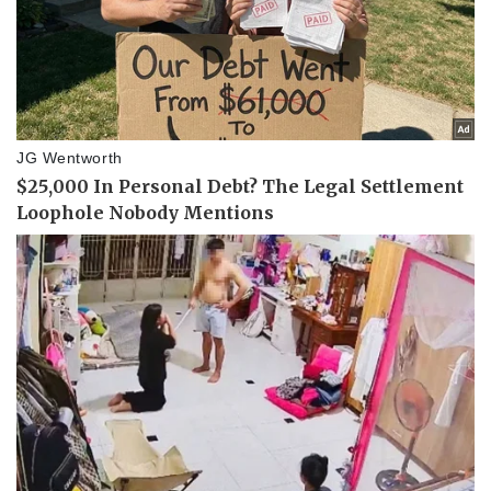
Thể thao
Ô tô - Xe máy
Bóng đá
Ô tô
Lịch thi đấu bóng đá
Xe máy
Thế giới thể thao
Tư vấn
eSports
Hậu trường