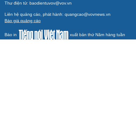
Thư điện tử: baodientuvov@vov.vn
Liên hệ quảng cáo, phát hành: quangcao@vovnews.vn
Báo giá quảng cáo
Báo in
xuất bản thứ Năm hàng tuần
Tổng Biên tập: NGÔ THIỆU PHONG
Phó Tổng Biên tập: Phạm Công Hân, Đặng Thị Khanh, Giang
Trung Sơn, Nguyễn Tuyết Yến
Cơ quan chủ quản: ĐÀI TIẾNG NÓI VIỆT NAM
Không được sao chép lại bất kỳ thông tin nào từ website này khi
chưa có sự đồng ý bằng văn bản của Báo Điện tử Tiếng nói Việt
Nam