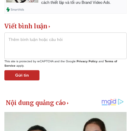
cách thiết lập và tối ưu Brand Video Ads.
Viết bình luận
Pháp luật
Quân sự - Quốc phòng
This site is protected by reCAPTCHA and the Google
Privacy Policy
and
Terms of
Vụ án
Vũ khí
Service
apply.
Tin nóng
Việt Nam
Gửi tin
Tư vấn luật
Phân tích