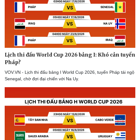
Sức khỏe
Đời sống
Dinh dưỡng - món ngon
Nhà đẹp
Lịch thi đấu World Cup 2026 bảng I: Khó cản tuyển
Cây thuốc
Blog
Pháp?
Sản phụ khoa
Tình yêu - Gia đình
Nhi khoa
VOV.VN - Lịch thi đấu bảng I World Cup 2026, tuyển Pháp tái ngộ
Nam khoa
Senegal, chờ đợi đại chiến với Na Uy.
Làm đẹp - giảm cân
Phòng mạch online
Ăn sạch sống khỏe