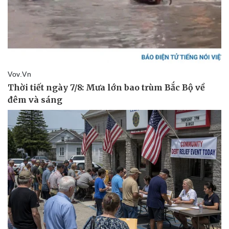
Giá cà phê