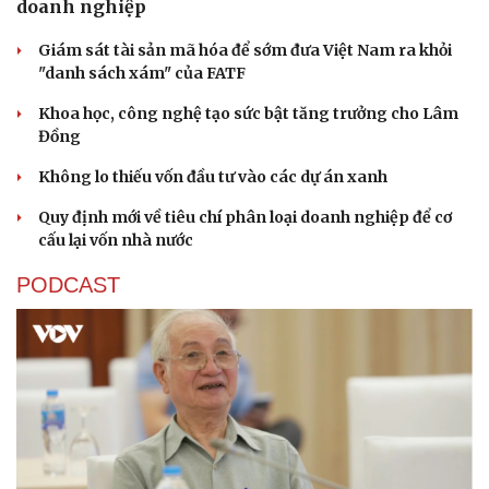
doanh nghiệp
Giám sát tài sản mã hóa để sớm đưa Việt Nam ra khỏi
"danh sách xám" của FATF
Khoa học, công nghệ tạo sức bật tăng trưởng cho Lâm
Đồng
Không lo thiếu vốn đầu tư vào các dự án xanh
Quy định mới về tiêu chí phân loại doanh nghiệp để cơ
cấu lại vốn nhà nước
PODCAST
Cải chính