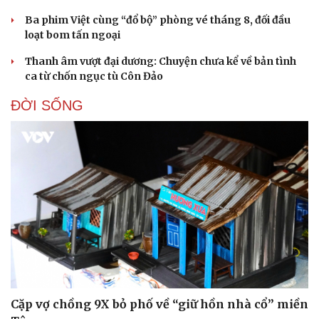
Ba phim Việt cùng “đổ bộ” phòng vé tháng 8, đối đầu
loạt bom tấn ngoại
Thanh âm vượt đại dương: Chuyện chưa kể về bản tình
ca từ chốn ngục tù Côn Đảo
ĐỜI SỐNG
Cặp vợ chồng 9X bỏ phố về “giữ hồn nhà cổ” miền