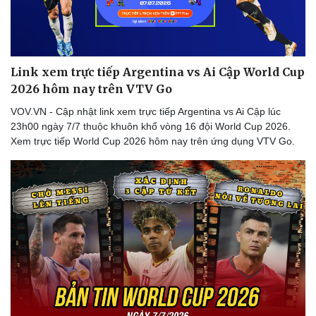
Link xem trực tiếp Argentina vs Ai Cập World Cup
2026 hôm nay trên VTV Go
VOV.VN - Cập nhật link xem trực tiếp Argentina vs Ai Cập lúc
23h00 ngày 7/7 thuộc khuôn khổ vòng 16 đội World Cup 2026.
Xem trực tiếp World Cup 2026 hôm nay trên ứng dụng VTV Go.