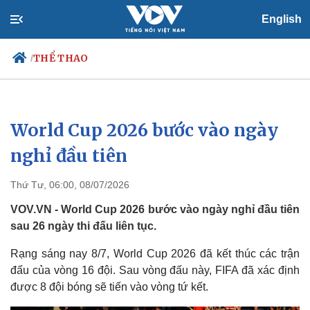
English
THỂ THAO
/
World Cup 2026 bước vào ngày
Chính trị
Xã hội
Đảng
Tin 24h
nghỉ đầu tiên
Tổ chức nhân sự
Dự báo thời tiết
Quốc hội
Giáo dục
Thứ Tư, 06:00, 08/07/2026
Nhận diện sự thật
Dấu ấn VOV
Việc làm
VOV.VN - World Cup 2026 bước vào ngày nghỉ đầu tiên
Biển đảo
sau 26 ngày thi đấu liên tục.
Rạng sáng nay 8/7, World Cup 2026 đã kết thúc các trận
đấu của vòng 16 đội. Sau vòng đấu này, FIFA đã xác định
được 8 đội bóng sẽ tiến vào vòng tứ kết.