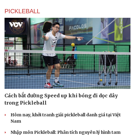
PICKLEBALL
Cách bắt đường Speed up khi bóng đi dọc dây
trong Pickleball
Hôm nay, khởi tranh giải pickleball danh giá tại Việt
Nam
Nhập môn Pickleball: Phân tích nguyên lý hình tam