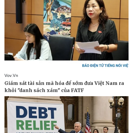
Vụ án
Vũ khí
Tin nóng
Việt Nam
Tư vấn luật
Phân tích