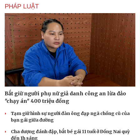
Hạt giống tâm hồn
PHÁP LUẬT
Bắt giữ người phụ nữ giả danh công an lừa đảo
"chạy án" 400 triệu đồng
Tạm giữ hình sự người đàn ông đạp ngã chồng cũ của
bạn gái giữa đường
Cha dượng đánh đập, bắt bé gái 11 tuổi ở Đồng Nai quỳ
đến 1h sáng