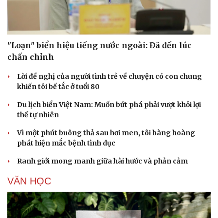
"Loạn" biển hiệu tiếng nước ngoài: Đã đến lúc
chấn chỉnh
Lời đề nghị của người tình trẻ về chuyện có con chung
khiến tôi bế tắc ở tuổi 80
Du lịch biển Việt Nam: Muốn bứt phá phải vượt khỏi lợi
thế tự nhiên
Vì một phút buông thả sau hơi men, tôi bàng hoàng
phát hiện mắc bệnh tình dục
Ranh giới mong manh giữa hài hước và phản cảm
VĂN HỌC