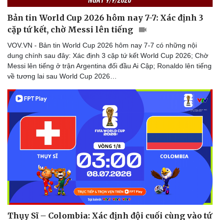
Thể thao
Ô tô - Xe máy
Bản tin World Cup 2026 hôm nay 7-7: Xác định 3
Bóng đá
Ô tô
cặp tứ kết, chờ Messi lên tiếng
Lịch thi đấu bóng đá
Xe máy
Thế giới thể thao
Tư vấn
VOV.VN - Bản tin World Cup 2026 hôm nay 7-7 có những nội
eSports
dung chính sau đây: Xác định 3 cặp tứ kết World Cup 2026; Chờ
Hậu trường
Messi lên tiếng ở trận Argentina đối đầu Ai Cập; Ronaldo lên tiếng
về tương lai sau World Cup 2026…
Thụy Sĩ – Colombia: Xác định đội cuối cùng vào tứ