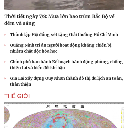
Thời tiết ngày 7/8: Mưa lớn bao trùm Bắc Bộ về
đêm và sáng
Thành lập Hội đồng xét tặng Giải thưởng Hồ Chí Minh
Quảng Ninh tri ân người hoạt động kháng chiến bị
nhiễm chất độc hóa học
Chính phủ ban hành Kế hoạch hành động phòng, chống
thiên tai và biến đổi khí hậu
Gia Lai xây dựng Quy Nhơn thành đô thị du lịch an toàn,
thân thiện
THẾ GIỚI