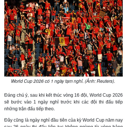
World Cup 2026 có 1 ngày tạm nghỉ. (Ảnh: Reuters).
Đáng chú ý, sau khi kết thúc vòng 16 đội, World Cup 2026
sẽ bước vào 1 ngày nghỉ trước khi các đội thi đấu tiếp
những trận đấu tiếp theo.
Đây cũng là ngày nghỉ đầu tiên của kỳ World Cup năm nay
sau 26 ngày thi đấu liên tục không ngừng từ vòng bảng