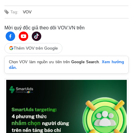
Tag:
VOV
Mời quý độc giả theo dõi VOV.VN trên
Thêm VOV trên Google
Chọn VOV làm nguồn ưu tiên trên
Google Search
.
Xem hướng
dẫn.