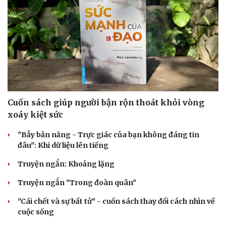
Cuốn sách giúp người bận rộn thoát khỏi vòng
xoáy kiệt sức
"Bẫy bản năng - Trực giác của bạn không đáng tin
đâu": Khi dữ liệu lên tiếng
Truyện ngắn: Khoảng lặng
Truyện ngắn "Trong đoàn quân"
"Cái chết và sự bất tử" - cuốn sách thay đổi cách nhìn về
cuộc sống