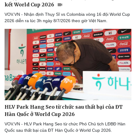
kết World Cup 2026
VOV.VN - Nhận định Thụy Sĩ vs Colombia vòng 16 đội World Cup
2026 diễn ra lúc 3h ngày 8/7/2026 theo giờ Việt Nam.
HLV Park Hang Seo từ chức sau thất bại của ĐT
Hàn Quốc ở World Cup 2026
VOV.VN - HLV Park Hang Seo từ chức Phó Chủ tịch LĐBĐ Hàn
Quốc sau thất bại của ĐT Hàn Quốc ở World Cup 2026.