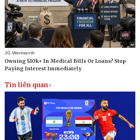
Tin liên quan