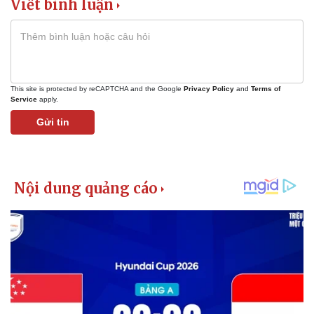
Viết bình luận
This site is protected by reCAPTCHA and the Google
Privacy Policy
and
Terms of
Service
apply.
Gửi tin