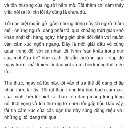
và tổn thương của người hâm mộ. Tôi thậm chí cảm thấy
việc nói ra lời xin lỗi ấy cũng là chưa đủ.
Tôi đặc biệt muốn gửi gắm những dòng này tới người hâm
mộ - những người đang phải trải qua khoảng thời gian khó
khăn nhất khi hàng ngày, hàng giờ phải đối diện với muôn
vàn cảm xúc ngổn ngang. Đây là một giải đấu vô cùng
quan trọng đối với cá nhân tôi. Nhìn “sân khấu trong mơ
của một đứa trẻ” như cách tôi vẫn thường gọi – sụp đổ
ngay trước mắt khiến tôi đau xót và rối bời không thốt nên
lời.
Thế giới
Multimedia
Thú thực, ngay cả lúc này, tôi vẫn chưa thể dễ dàng chấp
nhận thực tại ấy. Tôi rất thận trọng khi bộc bạch cảm xúc
Quan sát
Video
Cuộc sống đó đây
Ảnh
của mình, bởi tôi biết các bạn còn đang mang trong lòng
Hồ sơ
E-Magazine
nỗi thất vọng và tổn thương lớn hơn tôi gấp bội. Dẫu vậy,
Infographic
tôi tin cảm xúc của các bạn lúc này cũng đồng điệu với
những gì tôi đang trải qua.