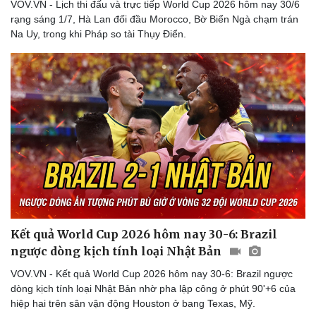
VOV.VN - Lịch thi đấu và trực tiếp World Cup 2026 hôm nay 30/6
rạng sáng 1/7, Hà Lan đối đầu Morocco, Bờ Biển Ngà chạm trán
Na Uy, trong khi Pháp so tài Thụy Điển.
Doanh nghiệp
Công nghệ
Thông tin doanh nghiệp
Sành điệu
Doanh nghiệp 24h
Tin Công nghệ
Doanh nhân
Trải nghiệm
Vì cộng đồng
Chuyển đổi số
Kết quả World Cup 2026 hôm nay 30-6: Brazil
ngược dòng kịch tính loại Nhật Bản
VOV.VN - Kết quả World Cup 2026 hôm nay 30-6: Brazil ngược
dòng kịch tính loại Nhật Bản nhờ pha lập công ở phút 90'+6 của
hiệp hai trên sân vận động Houston ở bang Texas, Mỹ.