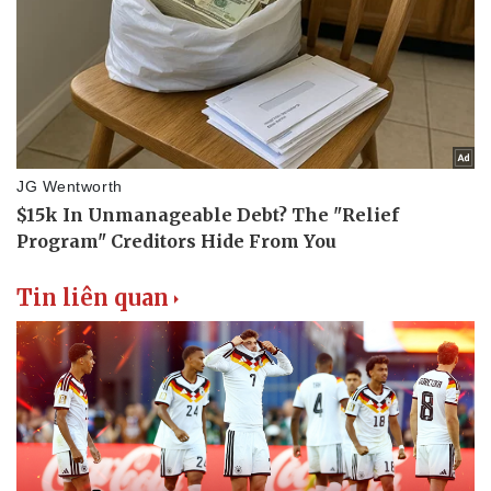
Thể thao
Ô tô - Xe máy
Bóng đá
Ô tô
Lịch thi đấu bóng đá
Xe máy
Thế giới thể thao
Tư vấn
eSports
Hậu trường
Tin liên quan