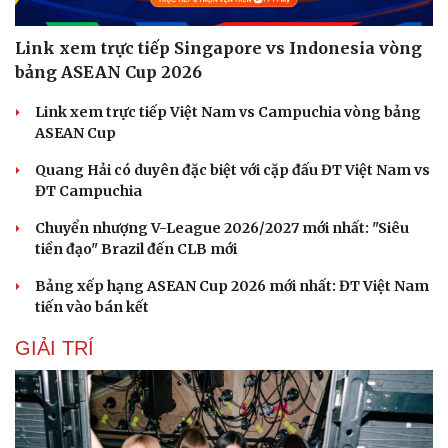
Link xem trực tiếp Singapore vs Indonesia vòng
bảng ASEAN Cup 2026
Link xem trực tiếp Việt Nam vs Campuchia vòng bảng
ASEAN Cup
Quang Hải có duyên đặc biệt với cặp đấu ĐT Việt Nam vs
ĐT Campuchia
Chuyển nhượng V-League 2026/2027 mới nhất: "Siêu
tiền đạo" Brazil đến CLB mới
Bảng xếp hạng ASEAN Cup 2026 mới nhất: ĐT Việt Nam
Văn hóa
Giải trí
tiến vào bán kết
Sân khấu - Điện ảnh
Nghệ sĩ
Văn học
Thời trang
GIẢI TRÍ
Âm nhạc
Sao Việt
Di sản