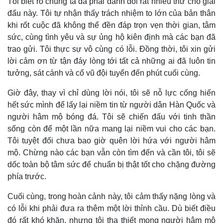
Tôi biết rõ chúng ta đã phải đánh đổi rất nhiều thứ cho giải
đấu này. Tôi tự nhận thấy trách nhiệm to lớn của bản thân
khi rốt cuộc đã không thể đền đáp trọn vẹn thời gian, tâm
sức, cùng tình yêu và sự ủng hộ kiên định mà các bạn đã
trao gửi. Tôi thực sự vô cùng có lỗi. Đồng thời, tôi xin gửi
lời cảm ơn từ tận đáy lòng tới tất cả những ai đã luôn tin
tưởng, sát cánh và cổ vũ đội tuyển đến phút cuối cùng.
Giờ đây, thay vì chỉ dùng lời nói, tôi sẽ nỗ lực cống hiến
hết sức mình để lấy lại niềm tin từ người dân Hàn Quốc và
người hâm mộ bóng đá. Tôi sẽ chiến đấu với tinh thần
sống còn để một lần nữa mang lại niềm vui cho các bạn.
Tôi tuyệt đối chưa bao giờ quên lời hứa với người hâm
mộ. Chừng nào các bạn vẫn còn tìm đến và cần tôi, tôi sẽ
dốc toàn bộ tâm sức để chuẩn bị thật tốt cho chặng đường
phía trước.
Cuối cùng, trong hoàn cảnh này, tôi cảm thấy nặng lòng và
có lỗi khi phải đưa ra thêm một lời thỉnh cầu. Dù biết điều
đó rất khó khăn, nhưng tôi tha thiết mong người hâm mộ