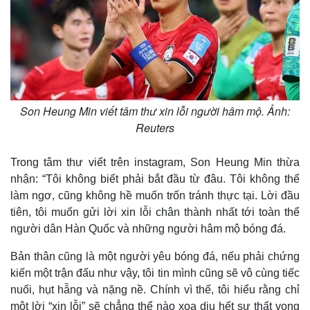
Son Heung Min viết tâm thư xin lỗi người hâm mộ. Ảnh:
Reuters
Trong tâm thư viết trên instagram, Son Heung Min thừa
nhận: “Tôi không biết phải bắt đầu từ đâu. Tôi không thể
làm ngơ, cũng không hề muốn trốn tránh thực tại. Lời đầu
tiên, tôi muốn gửi lời xin lỗi chân thành nhất tới toàn thể
người dân Hàn Quốc và những người hâm mộ bóng đá.
Bản thân cũng là một người yêu bóng đá, nếu phải chứng
kiến một trận đấu như vậy, tôi tin mình cũng sẽ vô cùng tiếc
nuối, hụt hẫng và nặng nề. Chính vì thế, tôi hiểu rằng chỉ
một lời “xin lỗi” sẽ chẳng thể nào xoa dịu hết sự thất vọng