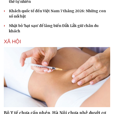
thế tự nhiên
Khách quốc tế đến Việt Nam 7 tháng 2026: Những con
số nổi bật
Nhặt bỏ 'hạt sạn' để làng biển Đắk Lắk giữ chân du
khách
XÃ HỘI
Du lịch
Podcast
Tư vấn
Câu chuyện thời sự
Săn Tour
Đọc truyện đêm khuya
check-in
Cửa sổ tình yêu
Bộ Y tế chưa cấp phép, Hà Nội chưa phê duyệt cơ
Kể chuyện cho bé