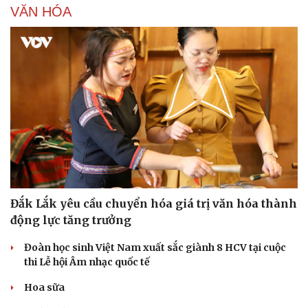
VĂN HÓA
Sức khỏe
Đời sống
Dinh dưỡng - món ngon
Nhà đẹp
Cây thuốc
Blog
Sản phụ khoa
Tình yêu - Gia đình
Nhi khoa
Nam khoa
Làm đẹp - giảm cân
Đắk Lắk yêu cầu chuyển hóa giá trị văn hóa thành
Phòng mạch online
động lực tăng trưởng
Ăn sạch sống khỏe
Đoàn học sinh Việt Nam xuất sắc giành 8 HCV tại cuộc
thi Lễ hội Âm nhạc quốc tế
Hoa sữa