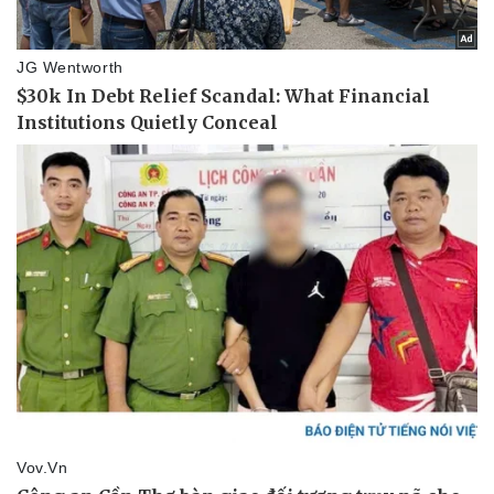
Vụ án
Vũ khí
Tin nóng
Việt Nam
Tư vấn luật
Phân tích