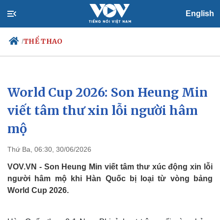
English
THỂ THAO
/
World Cup 2026: Son Heung Min
Chính trị
Xã hội
Đảng
Tin 24h
viết tâm thư xin lỗi người hâm
Tổ chức nhân sự
Dự báo thời tiết
mộ
Quốc hội
Giáo dục
Nhận diện sự thật
Dấu ấn VOV
Việc làm
Thứ Ba, 06:30, 30/06/2026
Biển đảo
VOV.VN - Son Heung Min viết tâm thư xúc động xin lỗi
người hâm mộ khi Hàn Quốc bị loại từ vòng bảng
World Cup 2026.