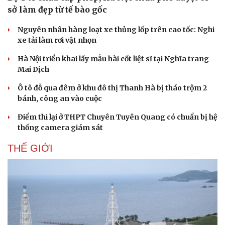
Hạt giống tâm hồn
sở làm đẹp từ tế bào gốc
Nguyên nhân hàng loạt xe thủng lốp trên cao tốc: Nghi
xe tải làm rơi vật nhọn
Hà Nội triển khai lấy mẫu hài cốt liệt sĩ tại Nghĩa trang
Mai Dịch
Ô tô đỗ qua đêm ở khu đô thị Thanh Hà bị tháo trộm 2
bánh, công an vào cuộc
Điểm thi lại ở THPT Chuyên Tuyên Quang có chuẩn bị hệ
thống camera giám sát
THẾ GIỚI