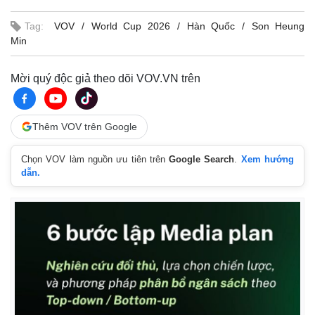
Tag:
VOV
World Cup 2026
Hàn Quốc
Son Heung
Min
Mời quý độc giả theo dõi VOV.VN trên
Thêm VOV trên Google
Chọn VOV làm nguồn ưu tiên trên
Google Search
.
Xem hướng
dẫn.
Kinh tế
Thị trường
Bất động sản
Giá vàng
Khởi nghiệp
Tiêu dùng
Tỷ giá
Chứng khoán