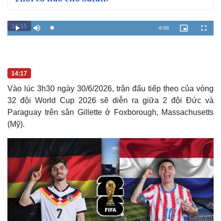
14:15
R
-
9:08
L
P
M
P
F
o
l
u
i
u
a
a
t
c
l
e
d
y
e
t
l
e
u
s
d
r
c
m
:
e
r
0
-
e
.
i
e
a
14:17
9
n
n
8
-
%
P
Vào lúc 3h30 ngày 30/6/2026, trận đấu tiếp theo của vòng
i
i
c
32 đội World Cup 2026 sẽ diễn ra giữa 2 đội Đức và
t
n
u
r
Paraguay trên sân Gillette ở Foxborough, Massachusetts
e
i
(Mỹ).
n
g
T
i
Kinh tế
Thị trường
m
Bất động sản
Giá vàng
e
Khởi nghiệp
Tiêu dùng
Tỷ giá
Chứng khoán