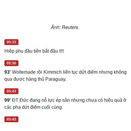
Ảnh: Reuters.
05:33
Hiệp phụ đầu tiên bắt đầu !!!!
05:36
93'
Woltemade rồi Kimmich liên tục dứt điểm nhưng không
qua được hàng thủ Paraguay.
05:43
99'
ĐT Đức đang nỗ lực ép sân nhưng chưa có hiệu quả ở
các pha dứt điểm cuối cùng.
05:43