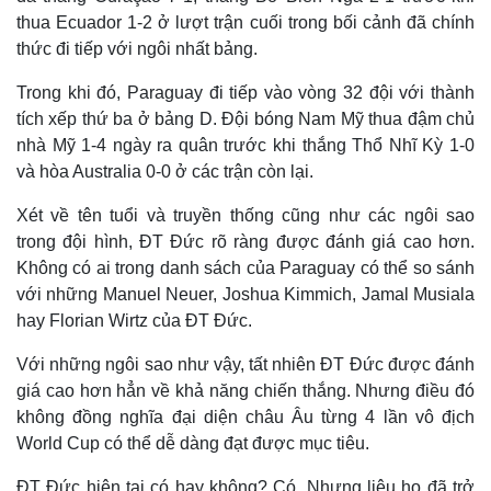
thức đi tiếp với ngôi nhất bảng.
Trong khi đó, Paraguay đi tiếp vào vòng 32 đội với thành
tích xếp thứ ba ở bảng D. Đội bóng Nam Mỹ thua đậm chủ
nhà Mỹ 1-4 ngày ra quân trước khi thắng Thổ Nhĩ Kỳ 1-0
và hòa Australia 0-0 ở các trận còn lại.
Xét về tên tuổi và truyền thống cũng như các ngôi sao
trong đội hình, ĐT Đức rõ ràng được đánh giá cao hơn.
Không có ai trong danh sách của Paraguay có thể so sánh
với những Manuel Neuer, Joshua Kimmich, Jamal Musiala
hay Florian Wirtz của ĐT Đức.
Với những ngôi sao như vậy, tất nhiên ĐT Đức được đánh
giá cao hơn hẳn về khả năng chiến thắng. Nhưng điều đó
không đồng nghĩa đại diện châu Âu từng 4 lần vô địch
World Cup có thể dễ dàng đạt được mục tiêu.
ĐT Đức hiện tại có hay không? Có. Nhưng liệu họ đã trở
Pháp luật
Quân sự - Quốc phòng
lại với hình ảnh của đội bóng có thể hủy diệt mọi đối thủ