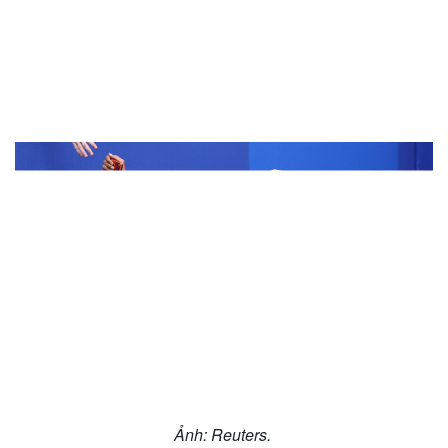
Sức khỏe
Đời sống
Dinh dưỡng - món ngon
Nhà đẹp
Cây thuốc
Blog
Sản phụ khoa
Tình yêu - Gia đình
Nhi khoa
Nam khoa
Làm đẹp - giảm cân
Phòng mạch online
Ăn sạch sống khỏe
Ảnh: Reuters.