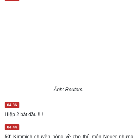
Ảnh: Reuters.
04:36
Hiệp 2 bắt đầu !!!!
04:44
50
' Kimmich chuyền bóng về cho thủ môn Neuer nhưng
hơi nhẹ, tạo cơ hội cho Enciso băng lên dứt điểm nhưng