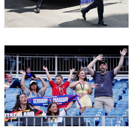
Thể thao
Ô tô - Xe máy
Bóng đá
Ô tô
Lịch thi đấu bóng đá
Xe máy
Thế giới thể thao
Tư vấn
eSports
Hậu trường