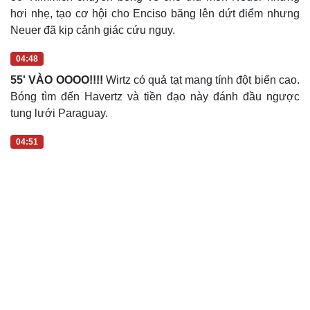
Neuer đã kịp cảnh giác cứu nguy.
04:48
55' VÀO OOOO!!!!
Wirtz có quả tạt mang tính đột biến cao.
Bóng tìm đến Havertz và tiền đạo này đánh đầu ngược
tung lưới Paraguay.
04:51
Du lịch
Podcast
Tư vấn
Câu chuyện thời sự
Săn Tour
Đọc truyện đêm khuya
check-in
Cửa sổ tình yêu
Kể chuyện cho bé