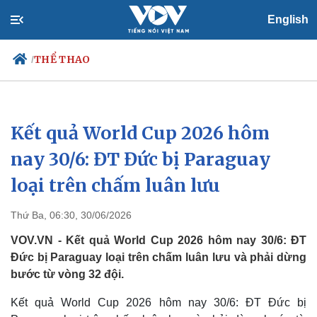
English
THỂ THAO
/
Kết quả World Cup 2026 hôm
Chính trị
Xã hội
Đảng
Tin 24h
nay 30/6: ĐT Đức bị Paraguay
Tổ chức nhân sự
Dự báo thời tiết
loại trên chấm luân lưu
Quốc hội
Giáo dục
Nhận diện sự thật
Dấu ấn VOV
Việc làm
Thứ Ba, 06:30, 30/06/2026
Biển đảo
VOV.VN - Kết quả World Cup 2026 hôm nay 30/6: ĐT
Đức bị Paraguay loại trên chấm luân lưu và phải dừng
bước từ vòng 32 đội.
Kết quả World Cup 2026 hôm nay 30/6: ĐT Đức bị