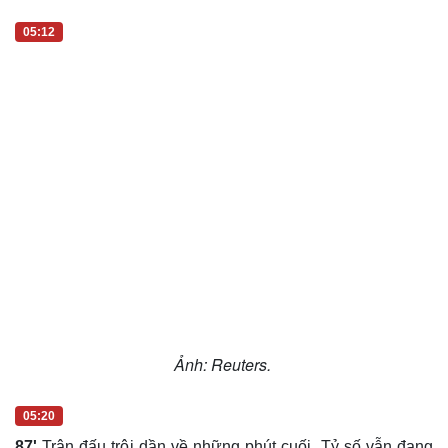
05:12
Ảnh: Reuters.
05:20
87'
Trận đấu trôi dần về những phút cuối. Tỷ số vẫn đang
là 1-1.