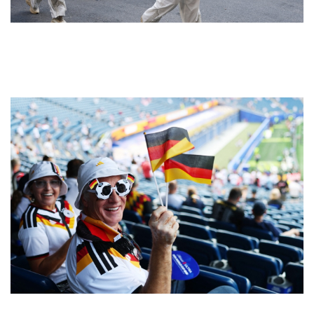
Doanh nghiệp
Công nghệ
Thông tin doanh nghiệp
Sành điệu
Doanh nghiệp 24h
Tin Công nghệ
Doanh nhân
Trải nghiệm
Vì cộng đồng
Chuyển đổi số