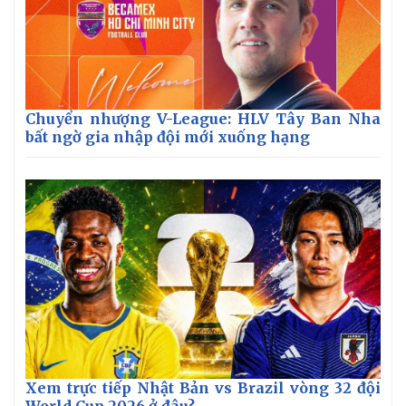
Chuyển nhượng V-League: HLV Tây Ban Nha
bất ngờ gia nhập đội mới xuống hạng
Thế giới
Multimedia
Quan sát
Video
Cuộc sống đó đây
Ảnh
Hồ sơ
E-Magazine
Infographic
Xem trực tiếp Nhật Bản vs Brazil vòng 32 đội
World Cup 2026 ở đâu?