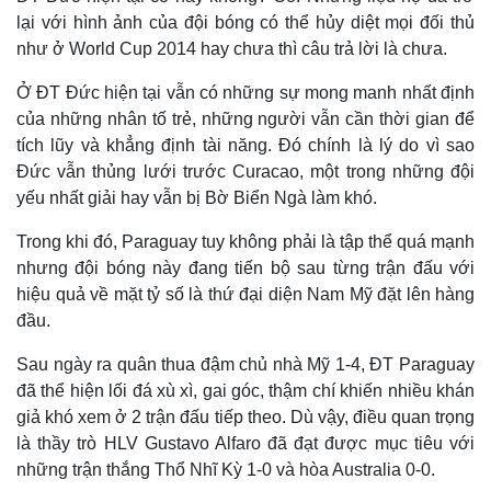
Vụ án
Vũ khí
như ở World Cup 2014 hay chưa thì câu trả lời là chưa.
Tin nóng
Việt Nam
Tư vấn luật
Phân tích
Ở ĐT Đức hiện tại vẫn có những sự mong manh nhất định
của những nhân tố trẻ, những người vẫn cần thời gian để
tích lũy và khẳng định tài năng. Đó chính là lý do vì sao
Đức vẫn thủng lưới trước Curacao, một trong những đội
yếu nhất giải hay vẫn bị Bờ Biển Ngà làm khó.
Trong khi đó, Paraguay tuy không phải là tập thể quá mạnh
nhưng đội bóng này đang tiến bộ sau từng trận đấu với
hiệu quả về mặt tỷ số là thứ đại diện Nam Mỹ đặt lên hàng
đầu.
Sau ngày ra quân thua đậm chủ nhà Mỹ 1-4, ĐT Paraguay
đã thể hiện lối đá xù xì, gai góc, thậm chí khiến nhiều khán
giả khó xem ở 2 trận đấu tiếp theo. Dù vậy, điều quan trọng
là thầy trò HLV Gustavo Alfaro đã đạt được mục tiêu với
những trận thắng Thổ Nhĩ Kỳ 1-0 và hòa Australia 0-0.
Paraguay sẵn sàng lùi cả đội hình về phòng thủ, sẵn sàng