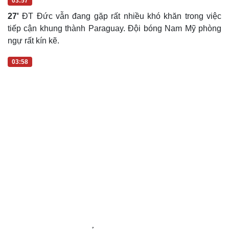
27'
ĐT Đức vẫn đang gặp rất nhiều khó khăn trong việc
tiếp cận khung thành Paraguay. Đội bóng Nam Mỹ phòng
ngự rất kín kẽ.
03:58
Văn hóa
Giải trí
Sân khấu - Điện ảnh
Nghệ sĩ
Văn học
Thời trang
Âm nhạc
Sao Việt
Di sản
Ảnh: Reuters.