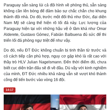
không cần lên bóng để đảm bảo sự chắc chắn cho khung
thành đội nhà. Do đó, trước một đối thủ như Đức, đại diện
Nam Mỹ sẽ càng thể hiện rõ lối đá này. Lực lượng của
Paraguay hiện tại với những hậu vệ ở tầm khá như Omar
Alderete, Gustavo Gómez, Fabián Balbuena đủ sức để thi
triển lối đá phòng ngự triệt để như vậy.
Do đó, nếu ĐT Đức không chuẩn bị tinh thần từ trước và
có cách tiếp cận phù hợp, nguy cơ gặp khó là rất cao với
thầy trò HLV Julian Nagelsmann. Đến thời điểm đó, chưa
biết cục diện trận đấu sẽ đi về đâu. Dù vậy với kinh nghiệm
của mình, ĐT Đức nhiều khả năng vẫn sẽ vượt khó thành
công để tiến bước vào vòng 16 đội.
14:17