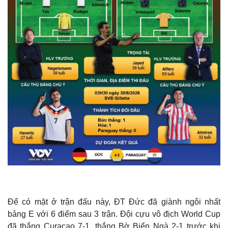
Để có mặt ở trận đấu này, ĐT Đức đã giành ngôi nhất
bảng E với 6 điểm sau 3 trận. Đội cựu vô địch World Cup
đã thắng Curaçao 7-1, thắng Bờ Biển Ngà 2-1 trước khi
thua Ecuador 1-2 ở lượt trận cuối trong bối cảnh đã chính