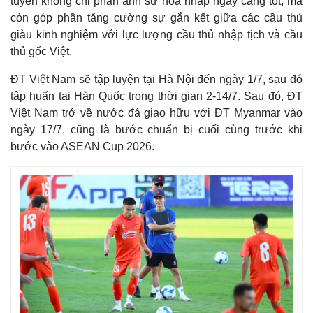
tuyển không chỉ phản ánh sự hòa nhập ngày càng tốt, mà
còn góp phần tăng cường sự gắn kết giữa các cầu thủ
giàu kinh nghiệm với lực lượng cầu thủ nhập tịch và cầu
thủ gốc Việt.
ĐT Việt Nam sẽ tập luyện tại Hà Nội đến ngày 1/7, sau đó
tập huấn tại Hàn Quốc trong thời gian 2-14/7. Sau đó, ĐT
Việt Nam trở về nước đá giao hữu với ĐT Myanmar vào
ngày 17/7, cũng là bước chuẩn bị cuối cùng trước khi
bước vào ASEAN Cup 2026.
Thế giới
Multimedia
Quan sát
Video
Cuộc sống đó đây
Ảnh
Hồ sơ
E-Magazine
Infographic