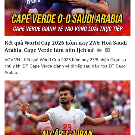
Thể thao
Ô tô - Xe máy
Bóng đá
Ô tô
Lịch thi đấu bóng đá
Xe máy
Thế giới thể thao
Tư vấn
eSports
Hậu trường
Kết quả World Cup 2026 hôm nay 27/6: Hoà Saudi
Arabia, Cape Verde làm nên lịch sử
VOV.VN - Kết quả World Cup 2026 hôm nay 27/6 nhận được sự
chú ý khi ĐT Cape Verde giành vé đi tiếp sau trận hoà ĐT Saudi
Arabia.