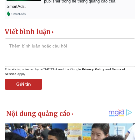
publisher trong hệ thống quảng cáo của
SmartAds.
Viết bình luận
This site is protected by reCAPTCHA and the Google
Privacy Policy
and
Terms of
Service
apply.
Gửi tin
Kinh tế
Thị trường
Bất động sản
Giá vàng
Khởi nghiệp
Tiêu dùng
Tỷ giá
Chứng khoán