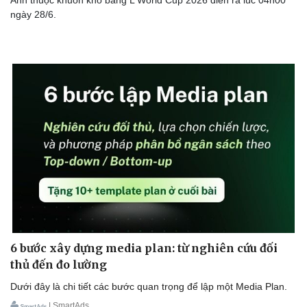
Anh thuộc khuôn khổ bảng L World Cup 2026 diễn ra lúc 04h00
ngày 28/6.
Doanh nghiệp
Công nghệ
Thông tin doanh nghiệp
Sành điệu
Doanh nghiệp 24h
Tin Công nghệ
Doanh nhân
Trải nghiệm
Vì cộng đồng
Chuyển đổi số
6 bước xây dựng media plan: từ nghiên cứu đối
thủ đến đo lường
Dưới đây là chi tiết các bước quan trọng để lập một Media Plan.
| SmartAds