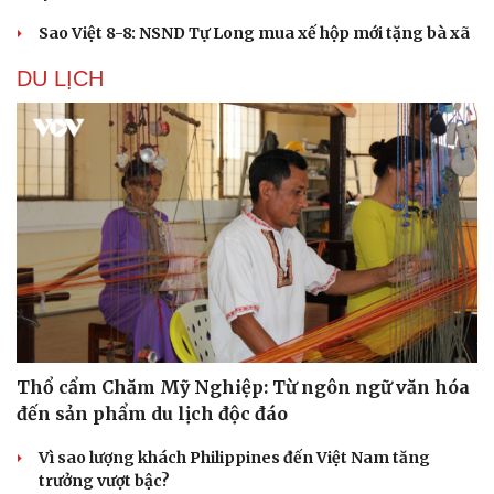
Sao Việt 8-8: NSND Tự Long mua xế hộp mới tặng bà xã
DU LỊCH
Văn hóa
Giải trí
Sân khấu - Điện ảnh
Nghệ sĩ
Văn học
Thời trang
Thổ cẩm Chăm Mỹ Nghiệp: Từ ngôn ngữ văn hóa
Âm nhạc
Sao Việt
đến sản phẩm du lịch độc đáo
Di sản
Vì sao lượng khách Philippines đến Việt Nam tăng
trưởng vượt bậc?