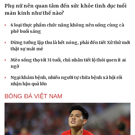
Phụ nữ nên quan tâm đến sức khỏe tình dục tuổi
mãn kinh như thế nào?
6 loại thực phẩm chức năng không nên uống cùng cà
phê buổi sáng
Đừng tưởng lập thu là hết nóng, phải đến tiết Xử thử mới
Sức khỏe
Đời sống
thật sự mát mẻ
Dinh dưỡng - món ngon
Nhà đẹp
Mèo sống thọ tới 31 tuổi, chủ nhân tiết lộ thói quen ít ai
Cây thuốc
Blog
ngờ
Sản phụ khoa
Tình yêu - Gia đình
Nhi khoa
Ngại khám bệnh, nhiều người tự chữa bệnh xã hội rồi
Nam khoa
nhận hậu quả lớn
Làm đẹp - giảm cân
Phòng mạch online
BÓNG ĐÁ VIỆT NAM
Ăn sạch sống khỏe