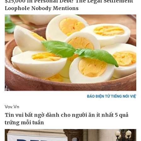
Vụ án
Vũ khí
Tin nóng
Việt Nam
Tư vấn luật
Phân tích