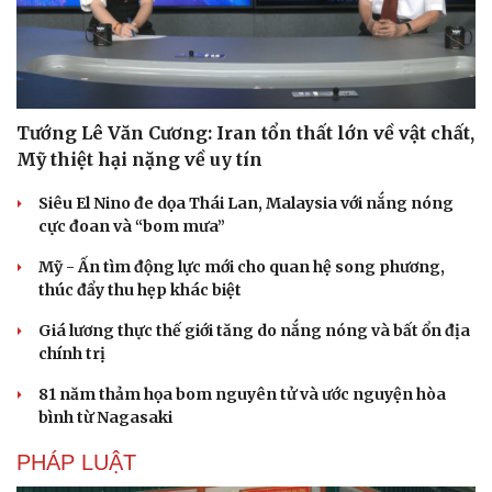
Tướng Lê Văn Cương: Iran tổn thất lớn về vật chất,
Mỹ thiệt hại nặng về uy tín
Siêu El Nino đe dọa Thái Lan, Malaysia với nắng nóng
cực đoan và “bom mưa”
Mỹ - Ấn tìm động lực mới cho quan hệ song phương,
thúc đẩy thu hẹp khác biệt
Giá lương thực thế giới tăng do nắng nóng và bất ổn địa
chính trị
Du lịch
Podcast
81 năm thảm họa bom nguyên tử và ước nguyện hòa
bình từ Nagasaki
Tư vấn
Câu chuyện thời sự
Săn Tour
Đọc truyện đêm khuya
PHÁP LUẬT
check-in
Cửa sổ tình yêu
Kể chuyện cho bé