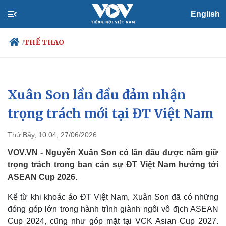
English
THỂ THAO
/
Xuân Son lần đầu đảm nhận
Chính trị
Xã hội
Đảng
Tin 24h
trọng trách mới tại ĐT Việt Nam
Tổ chức nhân sự
Dự báo thời tiết
Quốc hội
Giáo dục
Thứ Bảy, 10:04, 27/06/2026
Nhận diện sự thật
Dấu ấn VOV
Việc làm
VOV.VN - Nguyễn Xuân Son có lần đầu được nắm giữ
Biển đảo
trọng trách trong ban cán sự ĐT Việt Nam hướng tới
ASEAN Cup 2026.
Kể từ khi khoác áo ĐT Việt Nam, Xuân Son đã có những
đóng góp lớn trong hành trình giành ngôi vô địch ASEAN
Cup 2024, cũng như góp mặt tại VCK Asian Cup 2027.