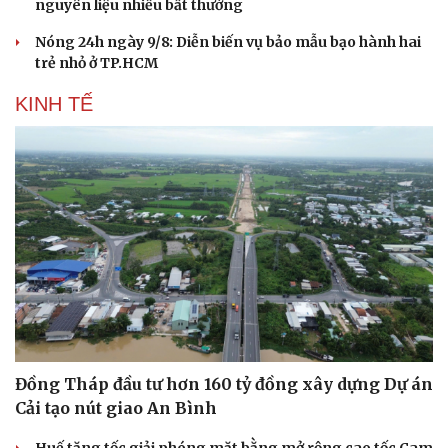
nguyên liệu nhiều bất thường
Nóng 24h ngày 9/8: Diễn biến vụ bảo mẫu bạo hành hai
trẻ nhỏ ở TP.HCM
KINH TẾ
Đồng Tháp đầu tư hơn 160 tỷ đồng xây dựng Dự án
Cải tạo nút giao An Bình
Huế tăng tốc giải phóng mặt bằng mở rộng cao tốc Cam