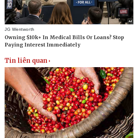
Thể thao
Ô tô - Xe máy
Bóng đá
Ô tô
Lịch thi đấu bóng đá
Xe máy
Thế giới thể thao
Tư vấn
eSports
Hậu trường
Tin liên quan