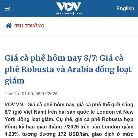
English
THỊ TRƯỜNG
/
Giá cà phê hôm nay 8/7: Giá cà
Chính trị
Xã hội
Đảng
Tin 24h
phê Robusta và Arabia đồng loạt
Tổ chức nhân sự
Dự báo thời tiết
giảm
Quốc hội
Giáo dục
Nhận diện sự thật
Dấu ấn VOV
Việc làm
Thứ Tư, 01:00, 08/07/2026
Biển đảo
VOV.VN - Giá cà phê hôm nay, giá cà phê thế giới sáng
8/7 (giờ Việt Nam) trên hai sàn quốc tế London và New
York đồng loạt giảm. Cụ thể, giá cà phê Robusta hợp
đồng kỳ hạn giao tháng 7/2026 trên sàn London giảm
4,23%, tương đương 172 USD/tấn, giao dịch ở mức