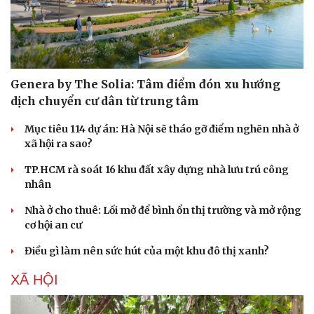
Genera by The Solia: Tâm điểm đón xu hướng
dịch chuyển cư dân từ trung tâm
Mục tiêu 114 dự án: Hà Nội sẽ tháo gỡ điểm nghẽn nhà ở
xã hội ra sao?
TP.HCM rà soát 16 khu đất xây dựng nhà lưu trú công
nhân
Văn hóa
Giải trí
Nhà ở cho thuê: Lối mở để bình ổn thị trường và mở rộng
cơ hội an cư
Sân khấu - Điện ảnh
Nghệ sĩ
Văn học
Thời trang
Điều gì làm nên sức hút của một khu đô thị xanh?
Âm nhạc
Sao Việt
Di sản
XÃ HỘI