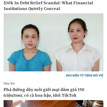
Vụ án
Vũ khí
Tin nóng
Việt Nam
Tư vấn luật
Phân tích