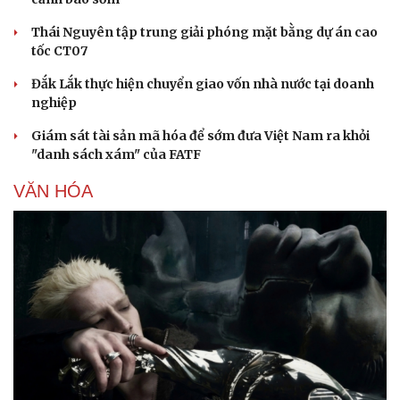
Thái Nguyên tập trung giải phóng mặt bằng dự án cao
tốc CT07
Đắk Lắk thực hiện chuyển giao vốn nhà nước tại doanh
nghiệp
Giám sát tài sản mã hóa để sớm đưa Việt Nam ra khỏi
"danh sách xám" của FATF
VĂN HÓA
Du lịch
Podcast
Tư vấn
Câu chuyện thời sự
Săn Tour
Đọc truyện đêm khuya
check-in
Cửa sổ tình yêu
Kể chuyện cho bé