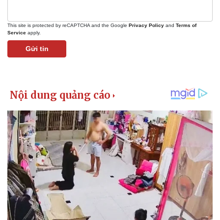
This site is protected by reCAPTCHA and the Google
Privacy Policy
and
Terms of
Service
apply.
Gửi tin