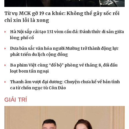
Hạt giống tâm hồn
Từ vụ MCK gỡ 19 ca khúc: Không thể gây sốc rồi
chỉ xin lỗi là xong
Hà Nội sắp cải tạo 131 vòm cầu đá: Đánh thức di sản giữa
lòng phố cổ
Đưa bản sắc văn hóa người Mường trở thành động lực
phát triển du lịch cộng đồng
Ba phim Việt cùng “đổ bộ” phòng vé tháng 8, đối đầu
loạt bom tấn ngoại
Thanh âm vượt đại dương: Chuyện chưa kể về bản tình
ca từ chốn ngục tù Côn Đảo
GIẢI TRÍ