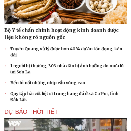
Bộ Y tế chấn chỉnh hoạt động kinh doanh dược
liệu không rõ nguồn gốc
Tuyên Quang xử lý được hơn 40% dự án tồn đọng, kéo
dài
1 người bị thương, 303 nhà dân bị ảnh hưởng do mưa lũ
tại Sơn La
Bền bỉ nối những nhịp cầu vùng cao
Quy tập hài cốt liệt sĩ trong hang đá ở xã Cư Pui, tỉnh
Đắk Lắk
DỰ BÁO THỜI TIẾT