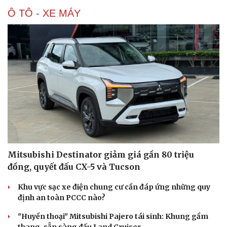
Ô TÔ - XE MÁY
Sức khỏe
Đời sống
Dinh dưỡng - món ngon
Nhà đẹp
Cây thuốc
Blog
Sản phụ khoa
Tình yêu - Gia đình
Nhi khoa
Nam khoa
Làm đẹp - giảm cân
Mitsubishi Destinator giảm giá gần 80 triệu
Phòng mạch online
Ăn sạch sống khỏe
đồng, quyết đấu CX-5 và Tucson
Khu vực sạc xe điện chung cư cần đáp ứng những quy
định an toàn PCCC nào?
"Huyền thoại" Mitsubishi Pajero tái sinh: Khung gầm