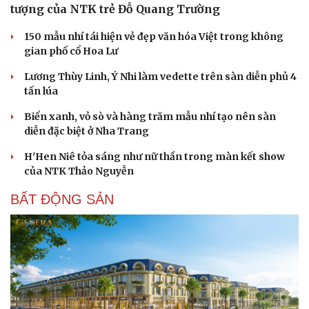
tượng của NTK trẻ Đỗ Quang Trường
150 mẫu nhí tái hiện vẻ đẹp văn hóa Việt trong không
gian phố cổ Hoa Lư
Lương Thùy Linh, Ý Nhi làm vedette trên sàn diễn phủ 4
tấn lúa
Biển xanh, vỏ sò và hàng trăm mẫu nhí tạo nên sàn
diễn đặc biệt ở Nha Trang
H'Hen Niê tỏa sáng như nữ thần trong màn kết show
của NTK Thảo Nguyễn
BẤT ĐỘNG SẢN