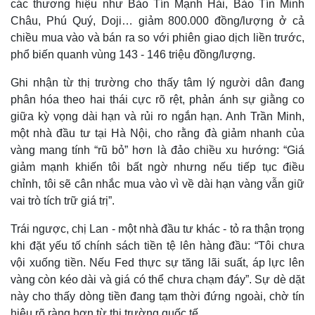
các thương hiệu như Bảo Tín Mạnh Hải, Bảo Tín Minh
Châu, Phú Quý, Doji… giảm 800.000 đồng/lượng ở cả
chiều mua vào và bán ra so với phiên giao dịch liền trước,
phổ biến quanh vùng 143 - 146 triệu đồng/lượng.
Ghi nhận từ thị trường cho thấy tâm lý người dân đang
phân hóa theo hai thái cực rõ rệt, phản ánh sự giằng co
giữa kỳ vọng dài hạn và rủi ro ngắn hạn. Anh Trần Minh,
một nhà đầu tư tại Hà Nội, cho rằng đà giảm nhanh của
vàng mang tính “rũ bỏ” hơn là đảo chiều xu hướng: “Giá
giảm mạnh khiến tôi bất ngờ nhưng nếu tiếp tục điều
chỉnh, tôi sẽ cân nhắc mua vào vì về dài hạn vàng vẫn giữ
vai trò tích trữ giá trị”.
Thế giới
Multimedia
Quan sát
Video
Trái ngược, chị Lan - một nhà đầu tư khác - tỏ ra thận trọng
Cuộc sống đó đây
Ảnh
khi đặt yếu tố chính sách tiền tệ lên hàng đầu: “Tôi chưa
Hồ sơ
E-Magazine
vội xuống tiền. Nếu Fed thực sự tăng lãi suất, áp lực lên
Infographic
vàng còn kéo dài và giá có thể chưa chạm đáy”. Sự dè dặt
này cho thấy dòng tiền đang tạm thời đứng ngoài, chờ tín
hiệu rõ ràng hơn từ thị trường quốc tế.