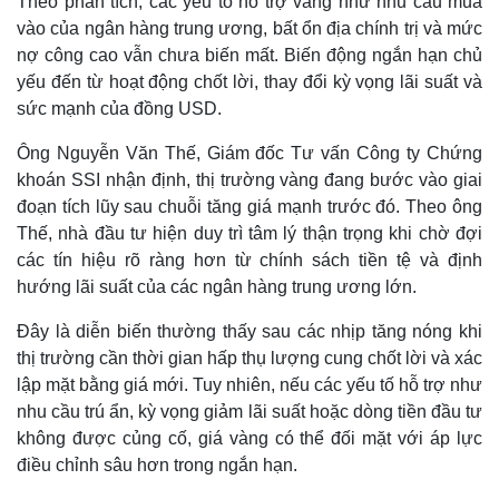
Theo phân tích, các yếu tố hỗ trợ vàng như nhu cầu mua
vào của ngân hàng trung ương, bất ổn địa chính trị và mức
nợ công cao vẫn chưa biến mất. Biến động ngắn hạn chủ
yếu đến từ hoạt động chốt lời, thay đổi kỳ vọng lãi suất và
sức mạnh của đồng USD.
Ông Nguyễn Văn Thế, Giám đốc Tư vấn Công ty Chứng
khoán SSI nhận định, thị trường vàng đang bước vào giai
đoạn tích lũy sau chuỗi tăng giá mạnh trước đó. Theo ông
Thế, nhà đầu tư hiện duy trì tâm lý thận trọng khi chờ đợi
các tín hiệu rõ ràng hơn từ chính sách tiền tệ và định
hướng lãi suất của các ngân hàng trung ương lớn.
Đây là diễn biến thường thấy sau các nhịp tăng nóng khi
thị trường cần thời gian hấp thụ lượng cung chốt lời và xác
lập mặt bằng giá mới. Tuy nhiên, nếu các yếu tố hỗ trợ như
Kinh tế
Thị trường
nhu cầu trú ẩn, kỳ vọng giảm lãi suất hoặc dòng tiền đầu tư
Bất động sản
Giá vàng
không được củng cố, giá vàng có thể đối mặt với áp lực
Khởi nghiệp
Tiêu dùng
Tỷ giá
điều chỉnh sâu hơn trong ngắn hạn.
Chứng khoán