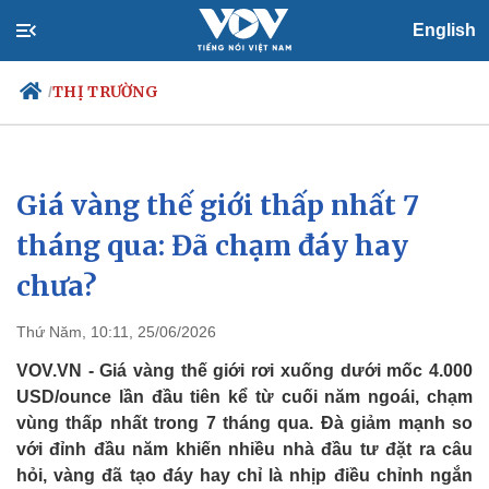
English
THỊ TRƯỜNG
/
Giá vàng thế giới thấp nhất 7
Chính trị
Xã hội
Đảng
Tin 24h
tháng qua: Đã chạm đáy hay
Tổ chức nhân sự
Dự báo thời tiết
chưa?
Quốc hội
Giáo dục
Nhận diện sự thật
Dấu ấn VOV
Việc làm
Thứ Năm, 10:11, 25/06/2026
Biển đảo
VOV.VN - Giá vàng thế giới rơi xuống dưới mốc 4.000
USD/ounce lần đầu tiên kể từ cuối năm ngoái, chạm
vùng thấp nhất trong 7 tháng qua. Đà giảm mạnh so
với đỉnh đầu năm khiến nhiều nhà đầu tư đặt ra câu
hỏi, vàng đã tạo đáy hay chỉ là nhịp điều chỉnh ngắn