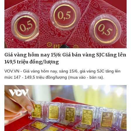
Doanh nghiệp
Công nghệ
Thông tin doanh nghiệp
Sành điệu
Doanh nghiệp 24h
Tin Công nghệ
Doanh nhân
Trải nghiệm
Vì cộng đồng
Chuyển đổi số
Giá vàng hôm nay 15/6: Giá bán vàng SJC tăng lên
149,5 triệu đồng/lượng
VOV.VN - Giá vàng hôm nay, sáng 15/6, giá vàng SJC tăng lên
mức 147 - 149,5 triệu đồng/lượng (mua vào - bán ra).