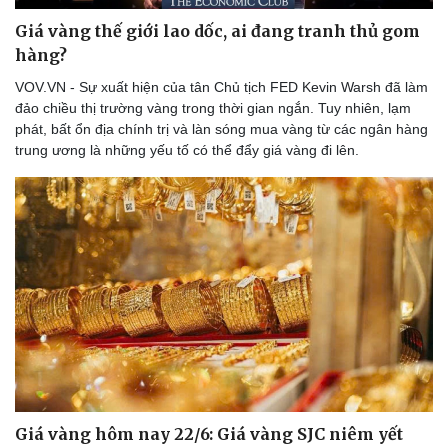
Giá vàng thế giới lao dốc, ai đang tranh thủ gom
hàng?
VOV.VN - Sự xuất hiện của tân Chủ tịch FED Kevin Warsh đã làm
đảo chiều thị trường vàng trong thời gian ngắn. Tuy nhiên, lạm
phát, bất ổn địa chính trị và làn sóng mua vàng từ các ngân hàng
trung ương là những yếu tố có thể đẩy giá vàng đi lên.
Sức khỏe
Đời sống
Dinh dưỡng - món ngon
Nhà đẹp
Cây thuốc
Blog
Sản phụ khoa
Tình yêu - Gia đình
Nhi khoa
Nam khoa
Làm đẹp - giảm cân
Phòng mạch online
Ăn sạch sống khỏe
Giá vàng hôm nay 22/6: Giá vàng SJC niêm yết