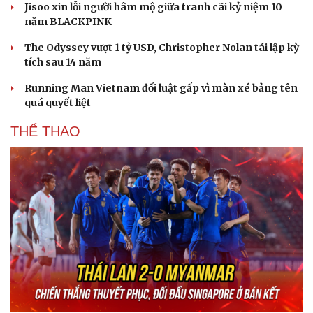
Jisoo xin lỗi người hâm mộ giữa tranh cãi kỷ niệm 10
năm BLACKPINK
The Odyssey vượt 1 tỷ USD, Christopher Nolan tái lập kỳ
tích sau 14 năm
Running Man Vietnam đổi luật gấp vì màn xé bảng tên
quá quyết liệt
THỂ THAO