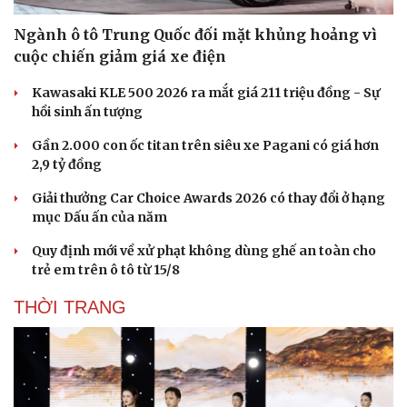
Ngành ô tô Trung Quốc đối mặt khủng hoảng vì
cuộc chiến giảm giá xe điện
Kawasaki KLE 500 2026 ra mắt giá 211 triệu đồng - Sự
hồi sinh ấn tượng
Gần 2.000 con ốc titan trên siêu xe Pagani có giá hơn
2,9 tỷ đồng
Giải thưởng Car Choice Awards 2026 có thay đổi ở hạng
mục Dấu ấn của năm
Quy định mới về xử phạt không dùng ghế an toàn cho
Văn hóa
Giải trí
trẻ em trên ô tô từ 15/8
Sân khấu - Điện ảnh
Nghệ sĩ
THỜI TRANG
Văn học
Thời trang
Âm nhạc
Sao Việt
Di sản