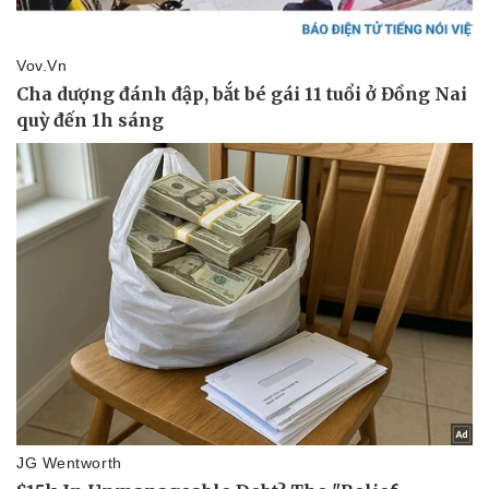
Thể thao
Ô tô - Xe máy
Bóng đá
Ô tô
Lịch thi đấu bóng đá
Xe máy
Thế giới thể thao
Tư vấn
eSports
Hậu trường