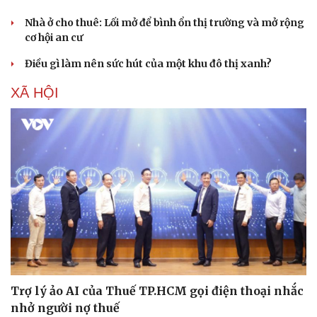
Nhà ở cho thuê: Lối mở để bình ổn thị trường và mở rộng
cơ hội an cư
Điều gì làm nên sức hút của một khu đô thị xanh?
XÃ HỘI
Du lịch
Podcast
Tư vấn
Câu chuyện thời sự
Săn Tour
Đọc truyện đêm khuya
Trợ lý ảo AI của Thuế TP.HCM gọi điện thoại nhắc
check-in
Cửa sổ tình yêu
nhở người nợ thuế
Kể chuyện cho bé