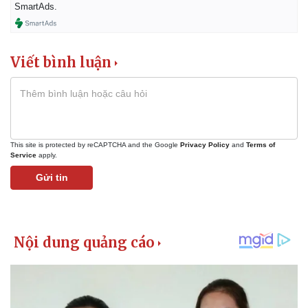
Vụ án
Vũ khí
SmartAds.
Tin nóng
Việt Nam
Tư vấn luật
Phân tích
Viết bình luận
This site is protected by reCAPTCHA and the Google
Privacy Policy
and
Terms of
Service
apply.
Gửi tin