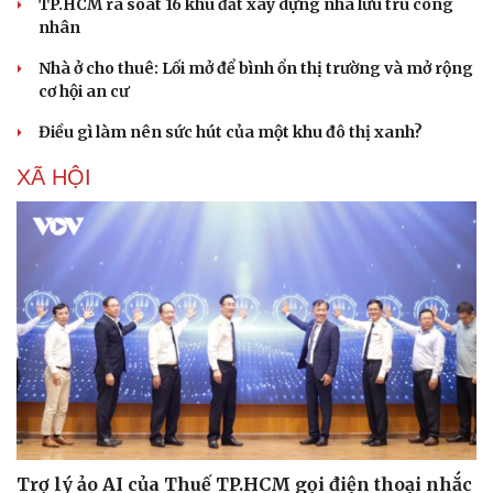
TP.HCM rà soát 16 khu đất xây dựng nhà lưu trú công
nhân
Nhà ở cho thuê: Lối mở để bình ổn thị trường và mở rộng
cơ hội an cư
Điều gì làm nên sức hút của một khu đô thị xanh?
XÃ HỘI
Văn hóa
Giải trí
Sân khấu - Điện ảnh
Nghệ sĩ
Văn học
Thời trang
Âm nhạc
Sao Việt
Di sản
Trợ lý ảo AI của Thuế TP.HCM gọi điện thoại nhắc