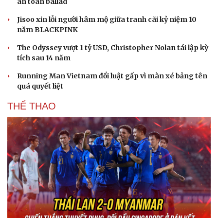
an toàn ballad
Jisoo xin lỗi người hâm mộ giữa tranh cãi kỷ niệm 10
năm BLACKPINK
The Odyssey vượt 1 tỷ USD, Christopher Nolan tái lập kỳ
tích sau 14 năm
Running Man Vietnam đổi luật gấp vì màn xé bảng tên
quá quyết liệt
THỂ THAO