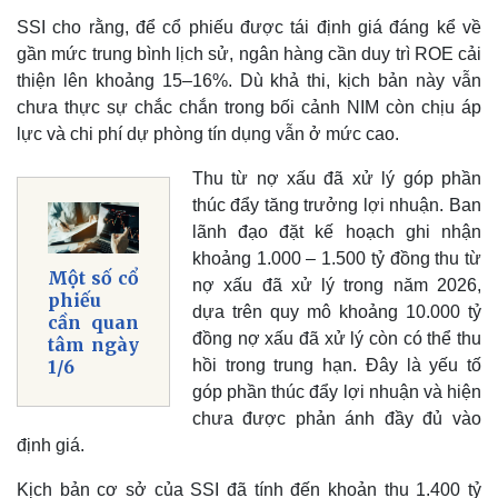
SSI cho rằng, để cổ phiếu được tái định giá đáng kể về
gần mức trung bình lịch sử, ngân hàng cần duy trì ROE cải
thiện lên khoảng 15–16%. Dù khả thi, kịch bản này vẫn
chưa thực sự chắc chắn trong bối cảnh NIM còn chịu áp
lực và chi phí dự phòng tín dụng vẫn ở mức cao.
Thu từ nợ xấu đã xử lý góp phần
thúc đẩy tăng trưởng lợi nhuận. Ban
lãnh đạo đặt kế hoạch ghi nhận
khoảng 1.000 – 1.500 tỷ đồng thu từ
Một số cổ
nợ xấu đã xử lý trong năm 2026,
phiếu
dựa trên quy mô khoảng 10.000 tỷ
cần quan
đồng nợ xấu đã xử lý còn có thể thu
tâm ngày
hồi trong trung hạn. Đây là yếu tố
1/6
góp phần thúc đẩy lợi nhuận và hiện
chưa được phản ánh đầy đủ vào
định giá.
Kịch bản cơ sở của SSI đã tính đến khoản thu 1.400 tỷ