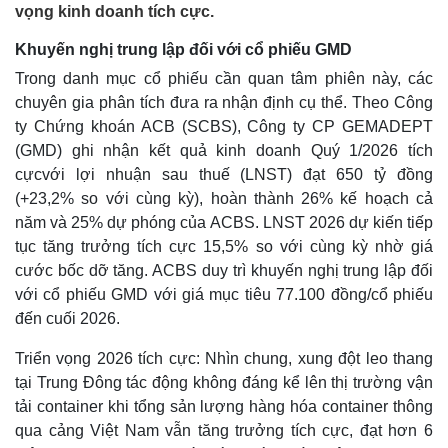
vọng kinh doanh tích cực.
Khuyến nghị trung lập đối với cổ phiếu GMD
Trong danh mục cổ phiếu cần quan tâm phiên này, các
chuyên gia phân tích đưa ra nhận định cụ thể. Theo Công
ty Chứng khoán ACB (SCBS), Công ty CP GEMADEPT
(GMD) ghi nhận kết quả kinh doanh Quý 1/2026 tích
cựcvới lợi nhuận sau thuế (LNST) đạt 650 tỷ đồng
(+23,2% so với cùng kỳ), hoàn thành 26% kế hoạch cả
năm và 25% dự phóng của ACBS. LNST 2026 dự kiến tiếp
tục tăng trưởng tích cực 15,5% so với cùng kỳ nhờ giá
cước bốc dỡ tăng. ACBS duy trì khuyến nghị trung lập đối
với cổ phiếu GMD với giá mục tiêu 77.100 đồng/cổ phiếu
đến cuối 2026.
Triển vọng 2026 tích cực: Nhìn chung, xung đột leo thang
tại Trung Đông tác động không đáng kể lên thị trường vận
tải container khi tổng sản lượng hàng hóa container thông
qua cảng Việt Nam vẫn tăng trưởng tích cực, đạt hơn 6