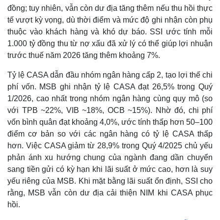
đồng; tuy nhiên, vẫn còn dư địa tăng thêm nếu thu hồi thực
tế vượt kỳ vọng, dù thời điểm và mức độ ghi nhận còn phụ
thuộc vào khách hàng và khó dự báo. SSI ước tính mỗi
1.000 tỷ đồng thu từ nợ xấu đã xử lý có thể giúp lợi nhuận
trước thuế năm 2026 tăng thêm khoảng 7%.
Tỷ lệ CASA dẫn đầu nhóm ngân hàng cấp 2, tạo lợi thế chi
phí vốn. MSB ghi nhận tỷ lệ CASA đạt 26,5% trong Quý
1/2026, cao nhất trong nhóm ngân hàng cùng quy mô (so
với TPB ~22%, VIB ~18%, OCB ~15%). Nhờ đó, chi phí
vốn bình quân đạt khoảng 4,0%, ước tính thấp hơn 50–100
điểm cơ bản so với các ngân hàng có tỷ lệ CASA thấp
hơn. Việc CASA giảm từ 28,9% trong Quý 4/2025 chủ yếu
phản ánh xu hướng chung của ngành đang dần chuyển
sang tiền gửi có kỳ hạn khi lãi suất ở mức cao, hơn là suy
Kinh tế
Thị trường
yếu riêng của MSB. Khi mặt bằng lãi suất ổn định, SSI cho
Bất động sản
Giá vàng
rằng, MSB vẫn còn dư địa cải thiện NIM khi CASA phục
Khởi nghiệp
Tiêu dùng
Tỷ giá
hồi.
Chứng khoán