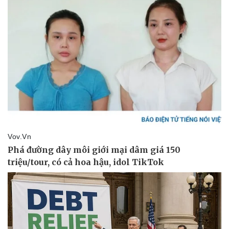
Vụ án
Vũ khí
Tin nóng
Việt Nam
Tư vấn luật
Phân tích