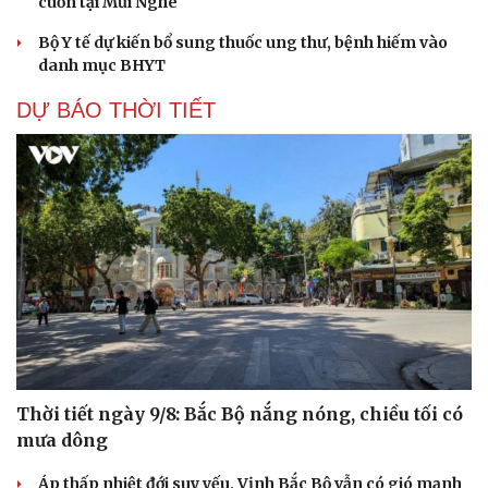
cuốn tại Mũi Nghê
Bộ Y tế dự kiến bổ sung thuốc ung thư, bệnh hiếm vào
danh mục BHYT
DỰ BÁO THỜI TIẾT
Thời tiết ngày 9/8: Bắc Bộ nắng nóng, chiều tối có
mưa dông
Áp thấp nhiệt đới suy yếu, Vịnh Bắc Bộ vẫn có gió mạnh