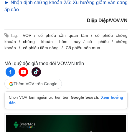
► Nhận định chứng khoán 2/6: Xu hướng giảm vẫn đang
Giá cà phê
áp đảo
Diệp Diệp/VOV.VN
Tag:
VOV
cổ phiếu cần quan tâm
cổ phiếu chứng
khoán
chứng khoán hôm nay
cổ phiếu
chứng
khoán
cổ phiếu tiềm năng
Cổ phiếu nên mua
Mời quý độc giả theo dõi VOV.VN trên
Thêm VOV trên Google
Chọn VOV làm nguồn ưu tiên trên
Google Search
.
Xem hướng
dẫn.