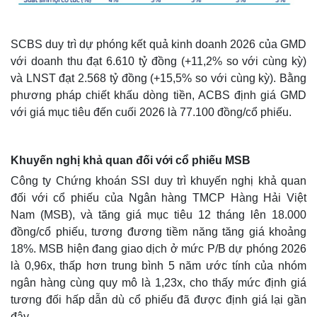
SCBS duy trì dự phóng kết quả kinh doanh 2026 của GMD
với doanh thu đạt 6.610 tỷ đồng (+11,2% so với cùng kỳ)
và LNST đạt 2.568 tỷ đồng (+15,5% so với cùng kỳ). Bằng
phương pháp chiết khấu dòng tiền, ACBS định giá GMD
với giá mục tiêu đến cuối 2026 là 77.100 đồng/cổ phiếu.
Khuyến nghị khả quan đối với cổ phiếu MSB
Công ty Chứng khoán SSI duy trì khuyến nghị khả quan
đối với cổ phiếu của Ngân hàng TMCP Hàng Hải Việt
Thế giới
Multimedia
Nam (MSB), và tăng giá mục tiêu 12 tháng lên 18.000
Quan sát
Video
đồng/cổ phiếu, tương đương tiềm năng tăng giá khoảng
Cuộc sống đó đây
Ảnh
18%. MSB hiện đang giao dịch ở mức P/B dự phóng 2026
Hồ sơ
E-Magazine
là 0,96x, thấp hơn trung bình 5 năm ước tính của nhóm
Infographic
ngân hàng cùng quy mô là 1,23x, cho thấy mức định giá
tương đối hấp dẫn dù cổ phiếu đã được định giá lại gần
đây.