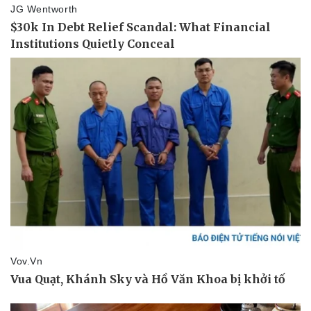
Thể thao
Ô tô - Xe máy
Bóng đá
Ô tô
Lịch thi đấu bóng đá
Xe máy
Thế giới thể thao
Tư vấn
eSports
Hậu trường