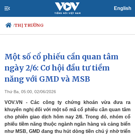
English
THỊ TRƯỜNG
/
Một số cổ phiếu cần quan tâm
Chính trị
Xã hội
Đảng
Tin 24h
ngày 2/6: Cơ hội đầu tư tiềm
Tổ chức nhân sự
Dự báo thời tiết
năng với GMD và MSB
Quốc hội
Giáo dục
Nhận diện sự thật
Dấu ấn VOV
Việc làm
Thứ Ba, 05:00, 02/06/2026
Biển đảo
VOV.VN - Các công ty chứng khoán vừa đưa ra
khuyến nghị đối với một số mã cổ phiếu cần quan tâm
cho phiên giao dịch hôm nay 2/6. Trong đó, nhóm cổ
phiếu tiềm năng thuộc ngành ngân hàng và cảng biển
như MSB, GMD đang thu hút dòng tiền chú ý nhờ triển