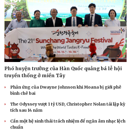
Phó huyện trưởng của Hàn Quốc quảng bá lễ hội
truyền thống ở miền Tây
Phản ứng của Dwayne Johnson khi Moana bị giới phê
bình chê bai
Du lịch
Podcast
The Odyssey vượt 1 tỷ USD, Christopher Nolan tái lập kỳ
tích sau 14 năm
Tư vấn
Câu chuyện thời sự
Săn Tour
Đọc truyện đêm khuya
Cần một hệ sinh thái trách nhiệm để ngăn âm nhạc lệch
check-in
Cửa sổ tình yêu
chuẩn
Kể chuyện cho bé