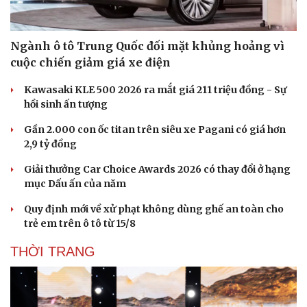
Ngành ô tô Trung Quốc đối mặt khủng hoảng vì
cuộc chiến giảm giá xe điện
Kawasaki KLE 500 2026 ra mắt giá 211 triệu đồng - Sự
hồi sinh ấn tượng
Sức khỏe
Đời sống
Dinh dưỡng - món ngon
Nhà đẹp
Gần 2.000 con ốc titan trên siêu xe Pagani có giá hơn
Cây thuốc
Blog
2,9 tỷ đồng
Sản phụ khoa
Tình yêu - Gia đình
Nhi khoa
Giải thưởng Car Choice Awards 2026 có thay đổi ở hạng
Nam khoa
mục Dấu ấn của năm
Làm đẹp - giảm cân
Quy định mới về xử phạt không dùng ghế an toàn cho
Phòng mạch online
trẻ em trên ô tô từ 15/8
Ăn sạch sống khỏe
THỜI TRANG