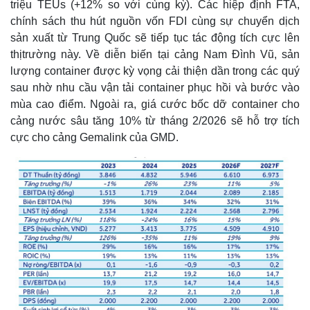
triệu TEUs (+12% so với cùng kỳ). Các hiệp định FTA,
chính sách thu hút nguồn vốn FDI cùng sự chuyển dịch
sản xuất từ Trung Quốc sẽ tiếp tục tác động tích cực lên
thịtrường này. Về diễn biến tại cảng Nam Đình Vũ, sản
lượng container được kỳ vọng cải thiện dần trong các quý
sau nhờ nhu cầu vận tải container phục hồi và bước vào
mùa cao điểm. Ngoài ra, giá cước bốc dỡ container cho
cảng nước sâu tăng 10% từ tháng 2/2026 sẽ hỗ trợ tích
cực cho cảng Gemalink của GMD.