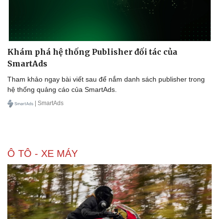
Khám phá hệ thống Publisher đối tác của
SmartAds
Sức khỏe
Đời sống
Tham khảo ngay bài viết sau để nắm danh sách publisher trong
Dinh dưỡng - món ngon
Nhà đẹp
hệ thống quảng cáo của SmartAds.
Cây thuốc
Blog
| SmartAds
Sản phụ khoa
Tình yêu - Gia đình
Nhi khoa
Nam khoa
Làm đẹp - giảm cân
Phòng mạch online
Ô TÔ - XE MÁY
Ăn sạch sống khỏe