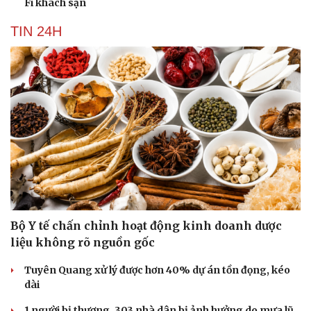
Fi khách sạn
TIN 24H
Bộ Y tế chấn chỉnh hoạt động kinh doanh dược
liệu không rõ nguồn gốc
Tuyên Quang xử lý được hơn 40% dự án tồn đọng, kéo
dài
1 người bị thương, 303 nhà dân bị ảnh hưởng do mưa lũ