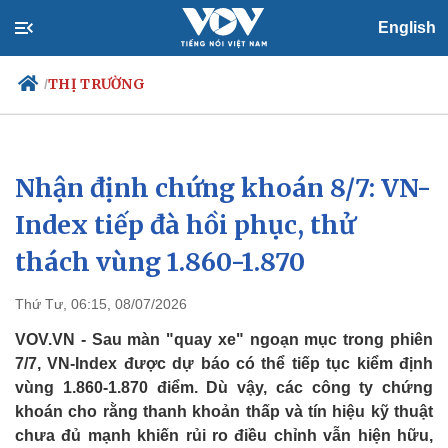
English
THỊ TRƯỜNG
/
Nhận định chứng khoán 8/7: VN-
Chính trị
Xã hội
Đảng
Tin 24h
Index tiếp đà hồi phục, thử
Tổ chức nhân sự
Dự báo thời tiết
thách vùng 1.860-1.870
Quốc hội
Giáo dục
Nhận diện sự thật
Dấu ấn VOV
Việc làm
Thứ Tư, 06:15, 08/07/2026
Biển đảo
VOV.VN - Sau màn "quay xe" ngoạn mục trong phiên
7/7, VN-Index được dự báo có thể tiếp tục kiểm định
vùng 1.860-1.870 điểm. Dù vậy, các công ty chứng
khoán cho rằng thanh khoản thấp và tín hiệu kỹ thuật
chưa đủ mạnh khiến rủi ro điều chỉnh vẫn hiện hữu,