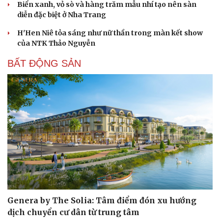
Biển xanh, vỏ sò và hàng trăm mẫu nhí tạo nên sàn
diễn đặc biệt ở Nha Trang
H'Hen Niê tỏa sáng như nữ thần trong màn kết show
của NTK Thảo Nguyễn
BẤT ĐỘNG SẢN
Văn hóa
Giải trí
Sân khấu - Điện ảnh
Nghệ sĩ
Văn học
Thời trang
Âm nhạc
Sao Việt
Di sản
Genera by The Solia: Tâm điểm đón xu hướng
dịch chuyển cư dân từ trung tâm