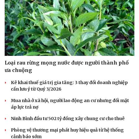
Loại rau rừng mọng nước được người thành phố
ưa chuộng
Kê khai thuế giá trị gia tăng: 3 thay đổi doanh nghiệp
cần lưu ý từ Quý 3/2026
Mua nhà ở xã hội, người lao động an cư nhưng đối mặt
áp lực trả nợ
Du lịch
Podcast
Tư vấn
Câu chuyện thời sự
Ninh Bình đầu tư 502 tỷ đồng xây chung cư cho thuê
Săn Tour
Đọc truyện đêm khuya
Phòng vệ thương mại phát huy hiệu quả từ hệ thống
check-in
Cửa sổ tình yêu
cảnh báo sớm
Kể chuyện cho bé