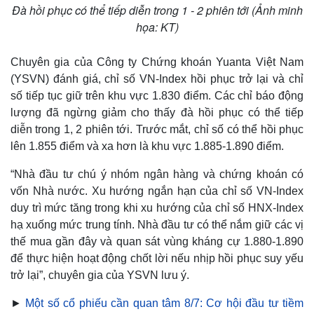
Giá cà phê
Đà hồi phục có thể tiếp diễn trong 1 - 2 phiên tới (Ảnh minh
họa: KT)
Chuyên gia của Công ty Chứng khoán Yuanta Việt Nam
(YSVN) đánh giá, chỉ số VN-Index hồi phục trở lại và chỉ
số tiếp tục giữ trên khu vực 1.830 điểm. Các chỉ báo động
lượng đã ngừng giảm cho thấy đà hồi phục có thể tiếp
diễn trong 1, 2 phiên tới. Trước mắt, chỉ số có thể hồi phục
lên 1.855 điểm và xa hơn là khu vực 1.885-1.890 điểm.
“Nhà đầu tư chú ý nhóm ngân hàng và chứng khoán có
vốn Nhà nước. Xu hướng ngắn hạn của chỉ số VN-Index
duy trì mức tăng trong khi xu hướng của chỉ số HNX-Index
hạ xuống mức trung tính. Nhà đầu tư có thể nắm giữ các vị
thế mua gần đây và quan sát vùng kháng cự 1.880-1.890
để thực hiện hoạt động chốt lời nếu nhịp hồi phục suy yếu
trở lại”, chuyên gia của YSVN lưu ý.
►
Một số cổ phiếu cần quan tâm 8/7: Cơ hội đầu tư tiềm