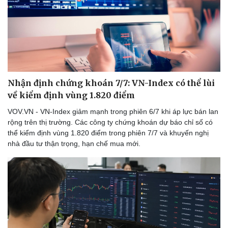
Doanh nghiệp
Công nghệ
Thông tin doanh nghiệp
Sành điệu
Doanh nghiệp 24h
Tin Công nghệ
Nhận định chứng khoán 7/7: VN-Index có thể lùi
Doanh nhân
Trải nghiệm
Vì cộng đồng
Chuyển đổi số
về kiểm định vùng 1.820 điểm
VOV.VN - VN-Index giảm mạnh trong phiên 6/7 khi áp lực bán lan
rộng trên thị trường. Các công ty chứng khoán dự báo chỉ số có
thể kiểm định vùng 1.820 điểm trong phiên 7/7 và khuyến nghị
nhà đầu tư thận trọng, hạn chế mua mới.