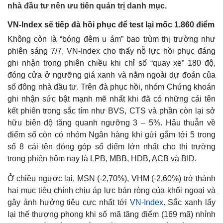
nhà đầu tư nên ưu tiên quản trị danh mục.
VN-Index sẽ tiếp đà hồi phục để test lại mốc 1.860 điểm
Không còn là “bóng đêm u ám” bao trùm thị trường như
phiên sáng 7/7, VN-Index cho thấy nỗ lực hồi phục đáng
ghi nhận trong phiên chiều khi chỉ số “quay xe” 180 độ,
đóng cửa ở ngưỡng giá xanh và nằm ngoài dự đoán của
số đông nhà đầu tư. Trên đà phục hồi, nhóm Chứng khoán
ghi nhận sức bật mạnh mẽ nhất khi đã có những cái tên
kết phiên trong sắc tím như BVS, CTS và phần còn lại sở
hữu biên độ tăng quanh ngưỡng 3 – 5%. Hậu thuẫn về
điểm số còn có nhóm Ngân hàng khi gửi gắm tới 5 trong
số 8 cái tên đóng góp số điểm lớn nhất cho thị trường
trong phiên hôm nay là LPB, MBB, HDB, ACB và BID.
Ở chiều ngược lại, MSN (-2,70%), VHM (-2,60%) trở thành
hai mục tiêu chính chịu áp lực bán ròng của khối ngoại và
gây ảnh hưởng tiêu cực nhất tới
VN-Index
. Sắc xanh lấy
lại thế thượng phong khi số mã tăng điểm (169 mã) nhỉnh