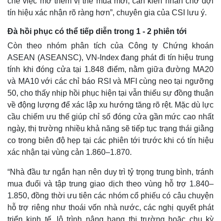
chế việc mở thêm vị thế mua mới, cần kiên nhẫn chờ đợi
tín hiệu xác nhận rõ ràng hơn”, chuyên gia của CSI lưu ý.
Đà hồi phục có thể tiếp diễn trong 1 - 2 phiên tới
Còn theo nhóm phân tích của Công ty Chứng khoán
ASEAN (ASEANSC), VN-Index đang phát đi tín hiệu trung
tính khi đóng cửa tại 1.848 điểm, nằm giữa đường MA20
và MA10 với các chỉ báo RSI và MFI cùng neo tại ngưỡng
50, cho thấy nhịp hồi phục hiện tại vẫn thiếu sự đồng thuận
về động lượng để xác lập xu hướng tăng rõ rệt. Mặc dù lực
cầu chiếm ưu thế giúp chỉ số đóng cửa gần mức cao nhất
ngày, thị trường nhiều khả năng sẽ tiếp tục trạng thái giằng
co trong biên độ hẹp tại các phiên tới trước khi có tín hiệu
xác nhận tại vùng cản 1.860–1.870.
“Nhà đầu tư ngắn hạn nên duy trì tỷ trọng trung bình, tránh
mua đuổi và tập trung giao dịch theo vùng hỗ trợ 1.840–
1.850, đồng thời ưu tiên các nhóm cổ phiếu có câu chuyện
hỗ trợ riêng như thoái vốn nhà nước, các nghị quyết phát
triển kinh tế, lộ trình nâng hạng thị trường hoặc chu kỳ