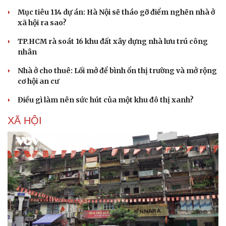
Mục tiêu 114 dự án: Hà Nội sẽ tháo gỡ điểm nghẽn nhà ở
xã hội ra sao?
TP.HCM rà soát 16 khu đất xây dựng nhà lưu trú công
nhân
Nhà ở cho thuê: Lối mở để bình ổn thị trường và mở rộng
cơ hội an cư
Điều gì làm nên sức hút của một khu đô thị xanh?
XÃ HỘI