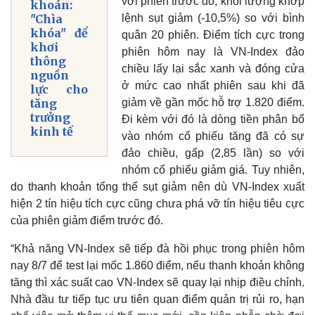
với phiên trước đó, khối lượng khớp
khoán:
lệnh sụt giảm (-10,5%) so với bình
"Chìa
khóa" để
quân 20 phiên. Điểm tích cực trong
khơi
phiên hôm nay là VN-Index đảo
thông
chiều lấy lại sắc xanh và đóng cửa
nguồn
ở mức cao nhất phiên sau khi đã
lực cho
giảm về gần mốc hỗ trợ 1.820 điểm.
tăng
trưởng
Đi kèm với đó là dòng tiền phân bổ
kinh tế
vào nhóm cổ phiếu tăng đã có sự
đảo chiều, gấp (2,85 lần) so với
nhóm cổ phiếu giảm giá. Tuy nhiên,
do thanh khoản tổng thể sụt giảm nên dù VN-Index xuất
hiện 2 tín hiệu tích cực cũng chưa phá vỡ tín hiệu tiêu cực
của phiên giảm điểm trước đó.
“Khả năng VN-Index sẽ tiếp đà hồi phục trong phiên hôm
nay 8/7 để test lại mốc 1.860 điểm, nếu thanh khoản không
tăng thì xác suất cao VN-Index sẽ quay lại nhịp điều chỉnh.
Nhà đầu tư tiếp tục ưu tiên quan điểm quản trị rủi ro, hạn