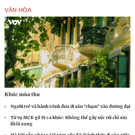
Hạt giống tâm hồn
VĂN HÓA
Khúc mùa thu
Người trẻ và hành trình đưa di sản “chạm” vào đương đại
Từ vụ MCK gỡ 19 ca khúc: Không thể gây sốc rồi chỉ xin
lỗi là xong
Hà Nội sắp cải tạo 131 vòm cầu đá: Đánh thức di sản giữa