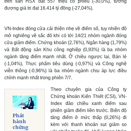
trên sàn HSX đạt 557 triệu cổ phiếu (-30,0%), tương
đương giá trị đạt 16.414 tỷ đồng (-27,04%).
VN-Index đóng cửa cải thiện nhẹ về điểm số, tuy nhiên độ
mở nghiêng về sắc đỏ khi có tới 14/21 nhóm ngành đóng
cửa giảm điểm. Chứng khoán (2,76%), Ngân hàng (1,79%)
và Bất động sản Khu công nghiệp (0,93%) là ba nhóm
ngành tăng điểm mạnh nhất. Ở chiều ngược lại, Bán lẻ
(-1,04%), Thực phẩm tiêu dùng (-0,97%) và Công nghệ
viễn thông (-0,96%) là ba nhóm ngành chịu áp lực điều
chỉnh mạnh nhất trong phiên 7/7.
Thế giới
Multimedia
Theo chuyên gia của Công ty
Quan sát
Video
Chứng khoán Kiến Thiết (CSI), VN-
Cuộc sống đó đây
Ảnh
Index đảo chiều xanh điểm sau
Hồ sơ
E-Magazine
phiên giảm điểm liền trước. Biên độ
Infographic
Phát
tăng điểm ở mức thấp (0,26%) đi
hành
kèm với thanh khoản sụt giảm so
chứng