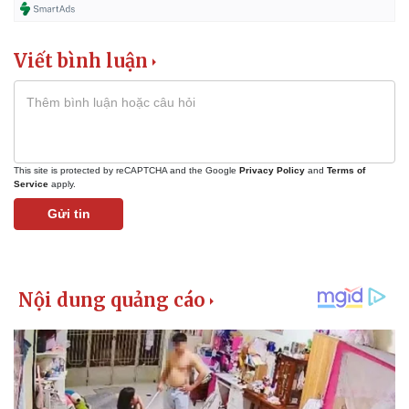
Vụ án
Vũ khí
Tin nóng
Việt Nam
Tư vấn luật
Phân tích
Viết bình luận
This site is protected by reCAPTCHA and the Google
Privacy Policy
and
Terms of
Service
apply.
Gửi tin