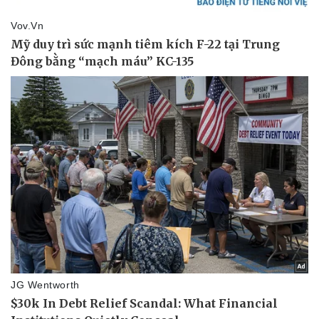
Thể thao
Ô tô - Xe máy
Bóng đá
Ô tô
Lịch thi đấu bóng đá
Xe máy
Thế giới thể thao
Tư vấn
eSports
Hậu trường