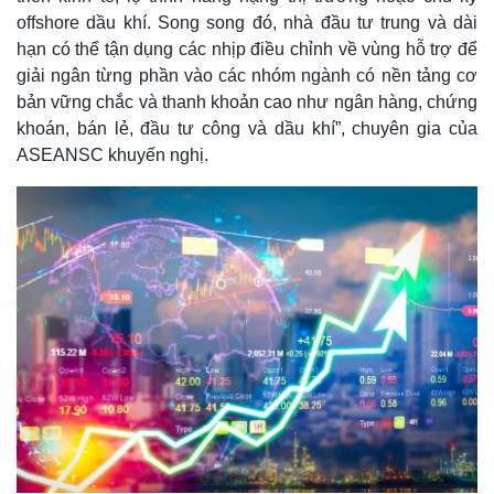
offshore dầu khí. Song song đó, nhà đầu tư trung và dài
hạn có thể tận dụng các nhịp điều chỉnh về vùng hỗ trợ để
giải ngân từng phần vào các nhóm ngành có nền tảng cơ
bản vững chắc và thanh khoản cao như ngân hàng, chứng
khoán, bán lẻ, đầu tư công và dầu khí”, chuyên gia của
ASEANSC khuyến nghị.
Kinh tế
Thị trường
Bất động sản
Giá vàng
Khởi nghiệp
Tiêu dùng
Tỷ giá
Chứng khoán