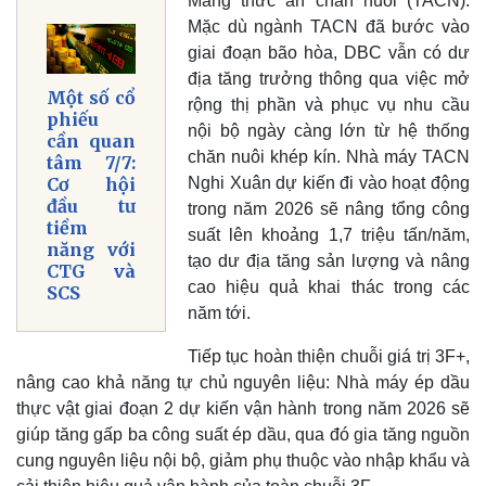
Mảng thức ăn chăn nuôi (TACN):
Mặc dù ngành TACN đã bước vào
giai đoạn bão hòa, DBC vẫn có dư
địa tăng trưởng thông qua việc mở
Một số cổ
rộng thị phần và phục vụ nhu cầu
phiếu
nội bộ ngày càng lớn từ hệ thống
cần quan
chăn nuôi khép kín. Nhà máy TACN
tâm 7/7:
Nghi Xuân dự kiến đi vào hoạt động
Cơ hội
đầu tư
trong năm 2026 sẽ nâng tổng công
tiềm
suất lên khoảng 1,7 triệu tấn/năm,
năng với
tạo dư địa tăng sản lượng và nâng
CTG và
cao hiệu quả khai thác trong các
SCS
năm tới.
Tiếp tục hoàn thiện chuỗi giá trị 3F+,
nâng cao khả năng tự chủ nguyên liệu: Nhà máy ép dầu
thực vật giai đoạn 2 dự kiến vận hành trong năm 2026 sẽ
giúp tăng gấp ba công suất ép dầu, qua đó gia tăng nguồn
cung nguyên liệu nội bộ, giảm phụ thuộc vào nhập khẩu và