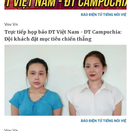
Vụ án
Vũ khí
Tin nóng
Việt Nam
Tư vấn luật
Phân tích