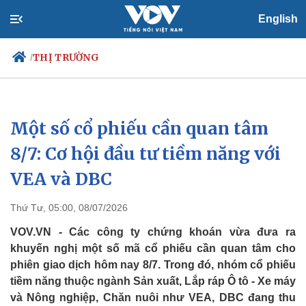
English
THỊ TRƯỜNG
/
Một số cổ phiếu cần quan tâm
Chính trị
Xã hội
Đảng
Tin 24h
8/7: Cơ hội đầu tư tiềm năng với
Tổ chức nhân sự
Dự báo thời tiết
VEA và DBC
Quốc hội
Giáo dục
Nhận diện sự thật
Dấu ấn VOV
Việc làm
Thứ Tư, 05:00, 08/07/2026
Biển đảo
VOV.VN - Các công ty chứng khoán vừa đưa ra
khuyến nghị một số mã cổ phiếu cần quan tâm cho
phiên giao dịch hôm nay 8/7. Trong đó, nhóm cổ phiếu
tiềm năng thuộc ngành Sản xuất, Lắp ráp Ô tô - Xe máy
và Nông nghiệp, Chăn nuôi như VEA, DBC đang thu