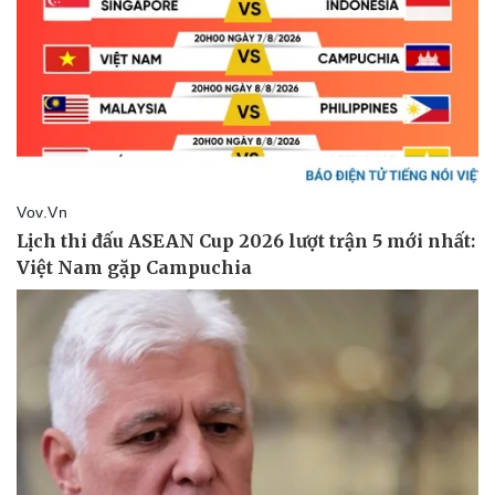
Thể thao
Ô tô - Xe máy
Bóng đá
Ô tô
Lịch thi đấu bóng đá
Xe máy
Thế giới thể thao
Tư vấn
eSports
Hậu trường