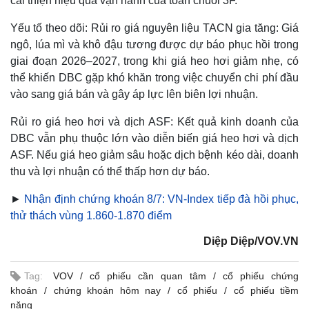
cải thiện hiệu quả vận hành của toàn chuỗi 3F.
Yếu tố theo dõi: Rủi ro giá nguyên liệu TACN gia tăng: Giá
ngô, lúa mì và khô đậu tương được dự báo phục hồi trong
giai đoạn 2026–2027, trong khi giá heo hơi giảm nhẹ, có
thể khiến DBC gặp khó khăn trong việc chuyển chi phí đầu
vào sang giá bán và gây áp lực lên biên lợi nhuận.
Rủi ro giá heo hơi và dịch ASF: Kết quả kinh doanh của
DBC vẫn phụ thuộc lớn vào diễn biến giá heo hơi và dịch
ASF. Nếu giá heo giảm sâu hoặc dịch bệnh kéo dài, doanh
thu và lợi nhuận có thể thấp hơn dự báo.
►
Nhận định chứng khoán 8/7: VN-Index tiếp đà hồi phục,
thử thách vùng 1.860-1.870 điểm
Kinh tế
Thị trường
Diệp Diệp/VOV.VN
Bất động sản
Giá vàng
Khởi nghiệp
Tiêu dùng
Tag:
VOV
cổ phiếu cần quan tâm
cổ phiếu chứng
Tỷ giá
khoán
chứng khoán hôm nay
cổ phiếu
cổ phiếu tiềm
Chứng khoán
năng