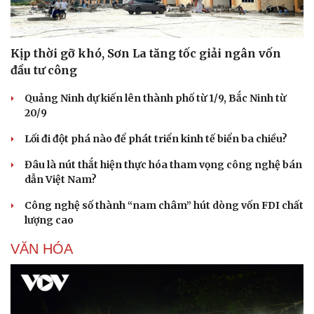
Kịp thời gỡ khó, Sơn La tăng tốc giải ngân vốn
đầu tư công
Quảng Ninh dự kiến lên thành phố từ 1/9, Bắc Ninh từ
20/9
Lối đi đột phá nào để phát triển kinh tế biển ba chiều?
Đâu là nút thắt hiện thực hóa tham vọng công nghệ bán
dẫn Việt Nam?
Công nghệ số thành “nam châm” hút dòng vốn FDI chất
lượng cao
VĂN HÓA
Du lịch
Podcast
Tư vấn
Câu chuyện thời sự
Săn Tour
Đọc truyện đêm khuya
check-in
Cửa sổ tình yêu
Kể chuyện cho bé