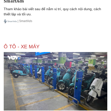
SmartAds
Tham khảo bài viết sau để nắm vị trí, quy cách nội dung, cách
thiết lập và tối ưu.
| SmartAds
Sức khỏe
Đời sống
Dinh dưỡng - món ngon
Nhà đẹp
Ô TÔ - XE MÁY
Cây thuốc
Blog
Sản phụ khoa
Tình yêu - Gia đình
Nhi khoa
Nam khoa
Làm đẹp - giảm cân
Phòng mạch online
Ăn sạch sống khỏe