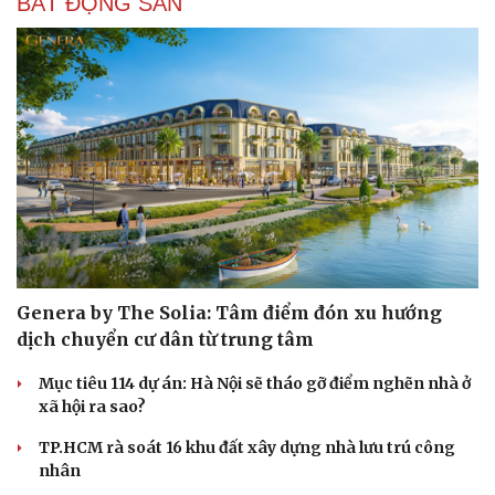
BẤT ĐỘNG SẢN
Genera by The Solia: Tâm điểm đón xu hướng
Văn hóa
Giải trí
dịch chuyển cư dân từ trung tâm
Sân khấu - Điện ảnh
Nghệ sĩ
Văn học
Thời trang
Mục tiêu 114 dự án: Hà Nội sẽ tháo gỡ điểm nghẽn nhà ở
Âm nhạc
Sao Việt
xã hội ra sao?
Di sản
TP.HCM rà soát 16 khu đất xây dựng nhà lưu trú công
nhân