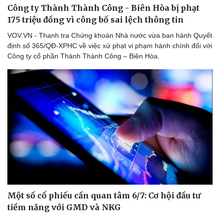
Công ty Thành Thành Công - Biên Hòa bị phạt
175 triệu đồng vì công bố sai lệch thông tin
VOV.VN - Thanh tra Chứng khoán Nhà nước vừa ban hành Quyết
định số 365/QĐ-XPHC về việc xử phạt vi phạm hành chính đối với
Doanh nghiệp
Công nghệ
Công ty cổ phần Thành Thành Công – Biên Hòa.
Thông tin doanh nghiệp
Sành điệu
Doanh nghiệp 24h
Tin Công nghệ
Doanh nhân
Trải nghiệm
Vì cộng đồng
Chuyển đổi số
Một số cổ phiếu cần quan tâm 6/7: Cơ hội đầu tư
tiềm năng với GMD và NKG