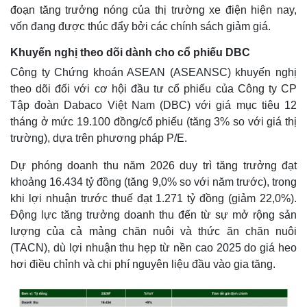
đoạn tăng trưởng nóng của thị trường xe điện hiện nay,
vốn đang được thúc đẩy bởi các chính sách giảm giá.
Khuyến nghị theo dõi dành cho cổ phiếu DBC
Công ty Chứng khoán ASEAN (ASEANSC) khuyến nghị
theo dõi đối với cơ hội đầu tư cổ phiếu của Công ty CP
Tập đoàn Dabaco Việt Nam (DBC) với giá mục tiêu 12
tháng ở mức 19.100 đồng/cổ phiếu (tăng 3% so với giá thị
trường), dựa trên phương pháp P/E.
Dự phóng doanh thu năm 2026 duy trì tăng trưởng đạt
khoảng 16.434 tỷ đồng (tăng 9,0% so với năm trước), trong
khi lợi nhuận trước thuế đạt 1.271 tỷ đồng (giảm 22,0%).
Thế giới
Multimedia
Động lực tăng trưởng doanh thu đến từ sự mở rộng sản
Quan sát
Video
Cuộc sống đó đây
Ảnh
lượng của cả mảng chăn nuôi và thức ăn chăn nuôi
Hồ sơ
E-Magazine
(TACN), dù lợi nhuận thu hẹp từ nền cao 2025 do giá heo
Infographic
hơi điều chỉnh và chi phí nguyên liệu đầu vào gia tăng.