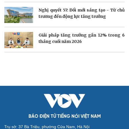
Sản phụ khoa
Tình yêu - Gia đình
Nhi khoa
Nghị quyết 57: Đổi mới sáng tạo - Từ chủ
Nam khoa
trương đến động lực tăng trưởng
Làm đẹp - giảm cân
Phòng mạch online
Ăn sạch sống khỏe
Giải pháp tăng trưởng gần 12% trong 6
tháng cuối năm 2026
Văn hóa
Giải trí
Sân khấu - Điện ảnh
Nghệ sĩ
Văn học
Thời trang
Âm nhạc
Sao Việt
Di sản
BÁO ĐIỆN TỬ TIẾNG NÓI VIỆT NAM
Trụ sở: 37 Bà Triệu, phường Cửa Nam, Hà Nội