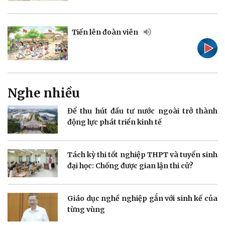
Tiến lên đoàn viên
Doanh nghiệp
Công nghệ
Thông tin doanh nghiệp
Sành điệu
Nghe nhiều
Doanh nghiệp 24h
Tin Công nghệ
Doanh nhân
Trải nghiệm
Để thu hút đầu tư nước ngoài trở thành
Vì cộng đồng
Chuyển đổi số
động lực phát triển kinh tế
Tách kỳ thi tốt nghiệp THPT và tuyển sinh
đại học: Chống được gian lận thi cử?
Sức khỏe
Đời sống
Giáo dục nghề nghiệp gắn với sinh kế của
Dinh dưỡng - món ngon
Nhà đẹp
từng vùng
Cây thuốc
Blog