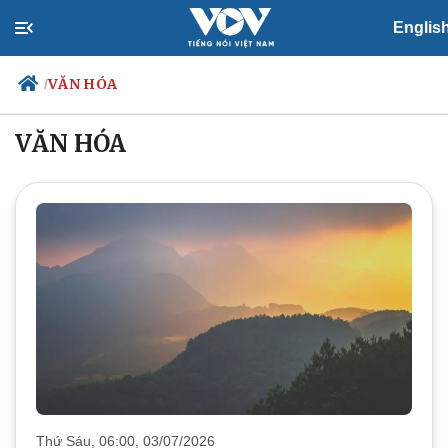
Englis
VĂN HÓA
/
VĂN HÓA
Chính trị
Xã hội
Đảng
Tin 24h
Tổ chức nhân sự
Dự báo thời tiết
Quốc hội
Giáo dục
Nhận diện sự thật
Dấu ấn VOV
Việc làm
Biển đảo
Thứ Sáu, 06:00, 03/07/2026