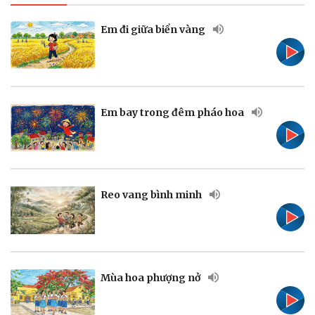
Em đi giữa biển vàng
Pháp luật
Quân sự - Quốc phòng
Vụ án
Vũ khí
Tin nóng
Việt Nam
Em bay trong đêm pháo hoa
Tư vấn luật
Phân tích
Reo vang bình minh
Thể thao
Ô tô - Xe máy
Bóng đá
Ô tô
Lịch thi đấu bóng đá
Xe máy
Thế giới thể thao
Tư vấn
Mùa hoa phượng nở
eSports
Hậu trường