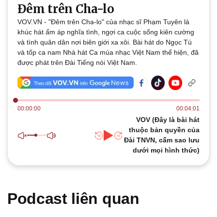
Đêm trên Cha-lo
Thế giới
Multimedia
VOV.VN - "Đêm trên Cha-lo" của nhạc sĩ Phạm Tuyên là
Quan sát
Video
khúc hát ấm áp nghĩa tình, ngợi ca cuộc sống kiên cường
Cuộc sống đó đây
Ảnh
và tình quân dân nơi biên giới xa xôi. Bài hát do Ngọc Tú
Hồ sơ
E-Magazine
và tốp ca nam Nhà hát Ca múa nhạc Việt Nam thể hiện, đã
Infographic
được phát trên Đài Tiếng nói Việt Nam.
00:00:00
00:04:01
VOV (Đây là bài hát
thuộc bản quyền của
Kinh tế
Thị trường
Đài TNVN, cấm sao lưu
Bất động sản
Giá vàng
dưới mọi hình thức)
Khởi nghiệp
Tiêu dùng
Tỷ giá
Chứng khoán
Giá cà phê
Podcast liên quan