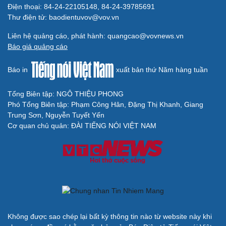
Điện thoại: 84-24-22105148, 84-24-39785691
Thư điện tử: baodientuvov@vov.vn
Du lịch
Podcast
Liên hệ quảng cáo, phát hành: quangcao@vovnews.vn
Tư vấn
Câu chuyện thời sự
Báo giá quảng cáo
Săn Tour
Đọc truyện đêm khuya
check-in
Cửa sổ tình yêu
Báo in
xuất bản thứ Năm hàng tuần
Kể chuyện cho bé
Hạt giống tâm hồn
Tổng Biên tập: NGÔ THIỆU PHONG
Phó Tổng Biên tập: Phạm Công Hân, Đặng Thị Khanh, Giang
Trung Sơn, Nguyễn Tuyết Yến
Cơ quan chủ quản: ĐÀI TIẾNG NÓI VIỆT NAM
Cải chính
Không được sao chép lại bất kỳ thông tin nào từ website này khi