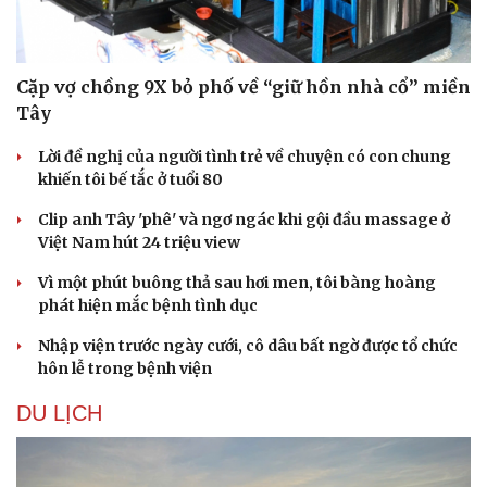
Cặp vợ chồng 9X bỏ phố về “giữ hồn nhà cổ” miền
Tây
Lời đề nghị của người tình trẻ về chuyện có con chung
khiến tôi bế tắc ở tuổi 80
Clip anh Tây 'phê' và ngơ ngác khi gội đầu massage ở
Việt Nam hút 24 triệu view
Vì một phút buông thả sau hơi men, tôi bàng hoàng
phát hiện mắc bệnh tình dục
Văn hóa
Giải trí
Nhập viện trước ngày cưới, cô dâu bất ngờ được tổ chức
Sân khấu - Điện ảnh
Nghệ sĩ
hôn lễ trong bệnh viện
Văn học
Thời trang
Âm nhạc
Sao Việt
DU LỊCH
Di sản