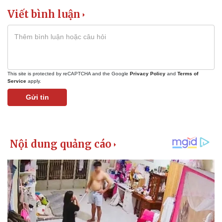
Vụ án
Vũ khí
Viết bình luận
Tin nóng
Việt Nam
Tư vấn luật
Phân tích
This site is protected by reCAPTCHA and the Google
Privacy Policy
and
Terms of
Service
apply.
Gửi tin