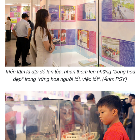
Triển lãm là dịp để lan tỏa, nhân thêm lên những "bông hoa
đẹp" trong "rừng hoa người tốt, việc tốt". (Ảnh: PSY)
Kinh tế
Thị trường
Bất động sản
Giá vàng
Khởi nghiệp
Tiêu dùng
Tỷ giá
Chứng khoán