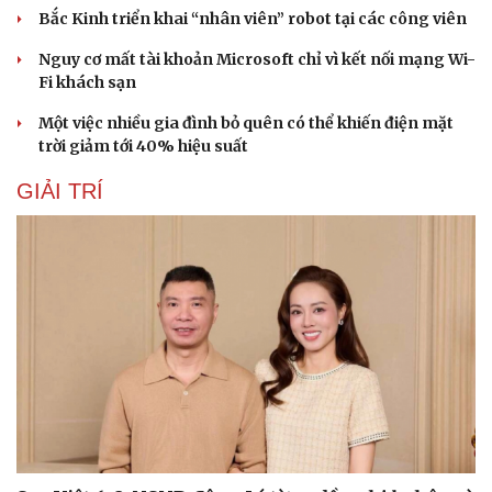
Bắc Kinh triển khai “nhân viên” robot tại các công viên
Nguy cơ mất tài khoản Microsoft chỉ vì kết nối mạng Wi-
Fi khách sạn
Một việc nhiều gia đình bỏ quên có thể khiến điện mặt
trời giảm tới 40% hiệu suất
GIẢI TRÍ
Du lịch
Podcast
Tư vấn
Câu chuyện thời sự
Săn Tour
Đọc truyện đêm khuya
check-in
Cửa sổ tình yêu
Kể chuyện cho bé