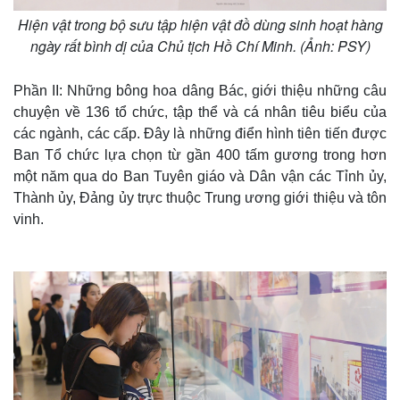
Hiện vật trong bộ sưu tập hiện vật đồ dùng sinh hoạt hàng
ngày rất bình dị của Chủ tịch Hồ Chí Minh. (Ảnh: PSY)
Phần II: Những bông hoa dâng Bác, giới thiệu những câu
chuyện về 136 tổ chức, tập thể và cá nhân tiêu biểu của
các ngành, các cấp. Đây là những điển hình tiên tiến được
Ban Tổ chức lựa chọn từ gần 400 tấm gương trong hơn
một năm qua do Ban Tuyên giáo và Dân vận các Tỉnh ủy,
Thành ủy, Đảng ủy trực thuộc Trung ương giới thiệu và tôn
vinh.
Thế giới
Multimedia
Quan sát
Video
Cuộc sống đó đây
Ảnh
Hồ sơ
E-Magazine
Infographic