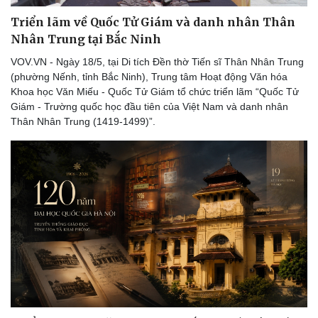
Triển lãm về Quốc Tử Giám và danh nhân Thân
Nhân Trung tại Bắc Ninh
VOV.VN - Ngày 18/5, tại Di tích Đền thờ Tiến sĩ Thân Nhân Trung
(phường Nếnh, tỉnh Bắc Ninh), Trung tâm Hoạt động Văn hóa
Khoa học Văn Miếu - Quốc Tử Giám tổ chức triển lãm “Quốc Tử
Giám - Trường quốc học đầu tiên của Việt Nam và danh nhân
Sức khỏe
Đời sống
Thân Nhân Trung (1419-1499)”.
Dinh dưỡng - món ngon
Nhà đẹp
Cây thuốc
Blog
Sản phụ khoa
Tình yêu - Gia đình
Nhi khoa
Nam khoa
Làm đẹp - giảm cân
Phòng mạch online
Ăn sạch sống khỏe