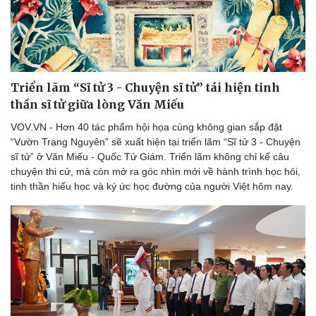
Doanh nghiệp
Công nghệ
Thông tin doanh nghiệp
Sành điệu
Triển lãm “Sĩ tử 3 - Chuyện sĩ tử” tái hiện tinh
Doanh nghiệp 24h
Tin Công nghệ
thần sĩ tử giữa lòng Văn Miếu
Doanh nhân
Trải nghiệm
VOV.VN - Hơn 40 tác phẩm hội họa cùng không gian sắp đặt
Vì cộng đồng
Chuyển đổi số
“Vườn Trạng Nguyên” sẽ xuất hiện tại triển lãm “Sĩ tử 3 - Chuyện
sĩ tử” ở Văn Miếu - Quốc Tử Giám. Triển lãm không chỉ kể câu
chuyện thi cử, mà còn mở ra góc nhìn mới về hành trình học hỏi,
tinh thần hiếu học và ký ức học đường của người Việt hôm nay.