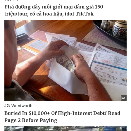
Thể thao
Ô tô - Xe máy
Bóng đá
Ô tô
Lịch thi đấu bóng đá
Xe máy
Thế giới thể thao
Tư vấn
eSports
Hậu trường