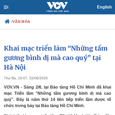
English
VĂN HÓA
/
Khai mạc triển lãm “Những tấm
Chính trị
Xã hội
Đảng
Tin 24h
gương bình dị mà cao quý” tại
Tổ chức nhân sự
Dự báo thời tiết
Hà Nội
Quốc hội
Giáo dục
Nhận diện sự thật
Dấu ấn VOV
Việc làm
Thứ Ba, 16:07, 02/06/2026
Biển đảo
VOV.VN - Sáng 2/6, tại Bảo tàng Hồ Chí Minh đã khai
mạc Triển lãm “Những tấm gương bình dị mà cao
quý”. Đây là năm thứ 14 liên tiếp triển lãm được tổ
chức trưng bày tại Bảo tàng Hồ Chí Minh.