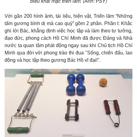
biểu khai mạc triển lãm. (Ảnh: PSY)
Với gần 200 hình ảnh, tài liệu, hiện vật, Triển lãm “Những
tấm gương bình dị mà cao quý” gồm 2 phần. Phần I: Khắc
ghi lời Bác, khẳng định việc học tập và làm theo tư tưởng,
đạo đức, phong cách Hồ Chí Minh đã được Đảng và Nhà
nước ta quan tâm phát động ngay sau khi Chủ tịch Hồ Chí
Minh qua đời với phong trào thi đua "Sống, chiến đấu, lao
động và học tập theo gương Bác Hồ vĩ đại!".