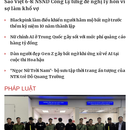
Sao Việt 6-8: NSND Công Lý từng đề nghị ly hôn vì
Hạt giống tâm hồn
sợ làm khổ vợ
Blackpink làm điều khiến người hâm mộ bất ngờ trước
thềm kỷ niệm 10 năm thành lập
Nữ chính AI ở Trung Quốc gây sốt với mức phí quảng cáo
hàng tỷ đồng
Dàn người đẹp Gen Z gây bất ngờ khi ứng xử về AI tại
cuộc thi Hoa hậu
“Ngọc Nữ Trời Nam”- bộ sưu tập thời trang ấn tượng của
NTK trẻ Đỗ Quang Trường
PHÁP LUẬT