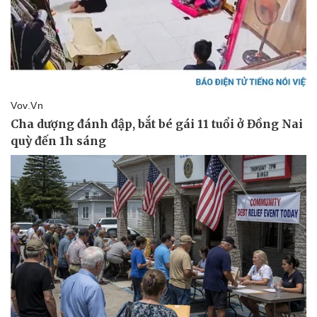
Thể thao
Ô tô - Xe máy
Bóng đá
Ô tô
Lịch thi đấu bóng đá
Xe máy
Thế giới thể thao
Tư vấn
eSports
Hậu trường