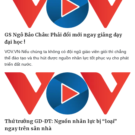
GS Ngô Bảo Châu: Phải đổi mới ngay giảng dạy
đại học !
Sức khỏe
Đời sống
VOV.VN-Nếu chúng ta không có đội ngũ giáo viên giỏi thì chẳng
Dinh dưỡng - món ngon
Nhà đẹp
thể đào tạo và thu hút được nguồn nhân lực tốt phục vụ cho phát
Cây thuốc
Blog
triển đất nước.
Sản phụ khoa
Tình yêu - Gia đình
Nhi khoa
Nam khoa
Làm đẹp - giảm cân
Phòng mạch online
Ăn sạch sống khỏe
Thứ trưởng GD-ĐT: Nguồn nhân lực bị “loại”
ngay trên sân nhà