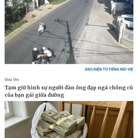
Doanh nghiệp
Công nghệ
Thông tin doanh nghiệp
Sành điệu
Doanh nghiệp 24h
Tin Công nghệ
Doanh nhân
Trải nghiệm
Vì cộng đồng
Chuyển đổi số