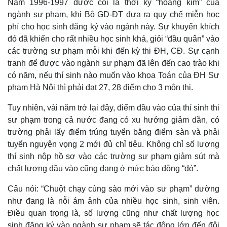
Năm 1996-1997 được coi là thời kỳ “hoàng kim” của
ngành sư phạm, khi Bộ GD-ĐT đưa ra quy chế miễn học
phí cho học sinh đăng ký vào ngành này. Sự khuyến khích
đó đã khiến cho rất nhiều học sinh khá, giỏi “đầu quân” vào
các trường sư phạm mỗi khi đến kỳ thi ĐH, CĐ. Sự cạnh
tranh để được vào ngành sư phạm đã lên đến cao trào khi
có năm, nếu thí sinh nào muốn vào khoa Toán của ĐH Sư
phạm Hà Nội thì phải đạt 27, 28 điểm cho 3 môn thi.
Tuy nhiên, vài năm trở lại đây, điểm đầu vào của thí sinh thi
sư phạm trong cả nước đang có xu hướng giảm dần, có
trường phải lấy điểm trúng tuyển bằng điểm sàn và phải
tuyển nguyện vọng 2 mới đủ chỉ tiêu. Không chỉ số lượng
Thế giới
Multimedia
thí sinh nộp hồ sơ vào các trường sư phạm giảm sút mà
Quan sát
Video
chất lượng đầu vào cũng đang ở mức báo động “đỏ”.
Cuộc sống đó đây
Ảnh
Hồ sơ
E-Magazine
Câu nói: “Chuột chạy cùng sào mới vào sư phạm” dường
Infographic
như đang là nỗi ám ảnh của nhiều học sinh, sinh viên.
Điều quan trọng là, số lượng cũng như chất lượng học
sinh đăng ký vào ngành sư phạm sẽ tác động lớn đến đội