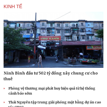
KINH TẾ
Ninh Bình đầu tư 502 tỷ đồng xây chung cư cho
thuê
Du lịch
Podcast
Phòng vệ thương mại phát huy hiệu quả từ hệ thống
Tư vấn
Câu chuyện thời sự
cảnh báo sớm
Săn Tour
Đọc truyện đêm khuya
check-in
Cửa sổ tình yêu
Thái Nguyên tập trung giải phóng mặt bằng dự án cao
Kể chuyện cho bé