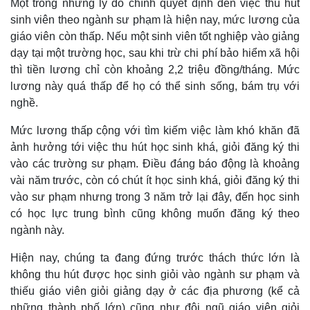
Một trong những lý do chính quyết định đến việc thu hút
sinh viên theo ngành sư phạm là hiện nay, mức lương của
giáo viên còn thấp. Nếu một sinh viên tốt nghiệp vào giảng
dạy tại một trường học, sau khi trừ chi phí bảo hiểm xã hội
thì tiền lương chỉ còn khoảng 2,2 triệu đồng/tháng. Mức
lương này quá thấp để họ có thể sinh sống, bám trụ với
nghề.
Mức lương thấp cộng với tìm kiếm việc làm khó khăn đã
ảnh hưởng tới việc thu hút học sinh khá, giỏi đăng ký thi
vào các trường sư phạm. Điều đáng báo động là khoảng
vài năm trước, còn có chút ít học sinh khá, giỏi đăng ký thi
vào sư phạm nhưng trong 3 năm trở lại đây, đến học sinh
có học lực trung bình cũng không muốn đăng ký theo
ngành này.
Hiện nay, chúng ta đang đứng trước thách thức lớn là
không thu hút được học sinh giỏi vào ngành sư phạm và
thiếu giáo viên giỏi giảng dạy ở các địa phương (kể cả
những thành phố lớn) cũng như đội ngũ giáo viên giỏi