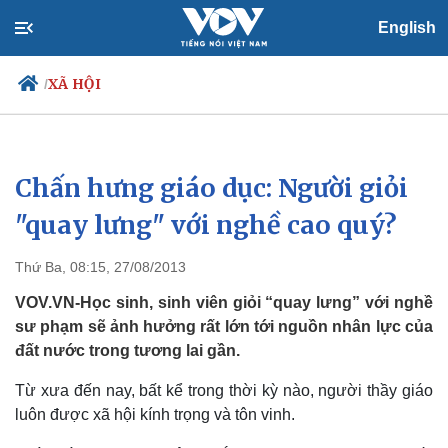
English
XÃ HỘI
/
Chấn hưng giáo dục: Người giỏi
Chính trị
Xã hội
Đảng
Tin 24h
"quay lưng" với nghề cao quý?
Tổ chức nhân sự
Dự báo thời tiết
Quốc hội
Giáo dục
Thứ Ba, 08:15, 27/08/2013
Nhận diện sự thật
Dấu ấn VOV
Việc làm
VOV.VN-Học sinh, sinh viên giỏi “quay lưng” với nghề
Biển đảo
sư phạm sẽ ảnh hưởng rất lớn tới nguồn nhân lực của
đất nước trong tương lai gần.
Từ xưa đến nay, bất kể trong thời kỳ nào, người thầy giáo
luôn được xã hội kính trọng và tôn vinh.