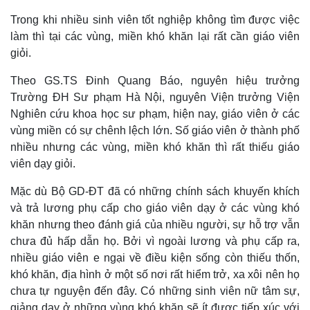
Trong khi nhiều sinh viên tốt nghiệp không tìm được việc
làm thì tại các vùng, miền khó khăn lại rất cần giáo viên
giỏi.
Theo GS.TS Đinh Quang Báo, nguyên hiệu trưởng
Trường ĐH Sư phạm Hà Nội, nguyên Viện trưởng Viện
Nghiên cứu khoa học sư phạm, hiện nay, giáo viên ở các
vùng miền có sự chênh lệch lớn. Số giáo viên ở thành phố
nhiều nhưng các vùng, miền khó khăn thì rất thiếu giáo
viên dạy giỏi.
Mặc dù Bộ GD-ĐT đã có những chính sách khuyến khích
và trả lương phụ cấp cho giáo viên dạy ở các vùng khó
khăn nhưng theo đánh giá của nhiều người, sự hỗ trợ vẫn
Kinh tế
Thị trường
chưa đủ hấp dẫn họ. Bởi vì ngoài lương và phụ cấp ra,
nhiều giáo viên e ngại về điều kiện sống còn thiếu thốn,
Bất động sản
Giá vàng
Khởi nghiệp
Tiêu dùng
khó khăn, địa hình ở một số nơi rất hiểm trở, xa xôi nên họ
Tỷ giá
chưa tự nguyện đến đây. Có những sinh viên nữ tâm sự,
Chứng khoán
giảng dạy ở những vùng khó khăn sẽ ít được tiếp xúc với