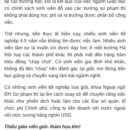
tại các trường học. Đó là kết quả của việc ngành Giáo dục
có chính sách sinh viên đỗ vào các trường sư phạm thì
không phải đóng học phí và ra trường được phân bổ công
việc.
Thế nhưng, trên thực tế hiện nay, nhiều sinh viên tốt
nghiệp 4-5 năm vẫn không tìm được việc làm. Nhiều sinh
viên tâm sự là muốn xin được dạy học ở một trường Hà
Nội hay các thành phố khác thì phải mất đến hàng trăm
triệu đồng “chạy chọt”. Có sinh viên gia đình khó khăn,
không đủ tiền “chạy” nên đành gác lại giấc mơ đứng trên
bục giảng và chuyển sang làm trái ngành nghề.
Có những sinh viên tốt nghiệp loại giỏi, khoa Ngoại ngữ
ĐH Sư phạm thì lại tìm cách xoay sở để chuyển công việc
khác như phiên dịch hoặc làm cho các Đại sứ quán, tổ
chức phi Chính phủ, công ty liên doanh với nước ngoài
với mức lương hàng nghìn USD.
Thiếu giáo viên giỏi- thảm họa lớn!