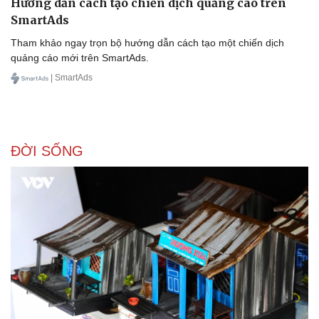
Hướng dẫn cách tạo chiến dịch quảng cáo trên
SmartAds
Tham khảo ngay trọn bộ hướng dẫn cách tạo một chiến dịch
quảng cáo mới trên SmartAds.
| SmartAds
ĐỜI SỐNG
Văn hóa
Giải trí
Sân khấu - Điện ảnh
Nghệ sĩ
Văn học
Thời trang
Âm nhạc
Sao Việt
Di sản