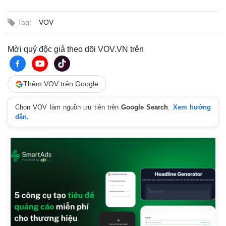
Vụ án
Vũ khí
Tin nóng
Việt Nam
Tag:
VOV
Tư vấn luật
Phân tích
Mời quý độc giả theo dõi VOV.VN trên
Thêm VOV trên Google
Chọn VOV làm nguồn ưu tiên trên
Google Search
.
Xem hướng
dẫn.