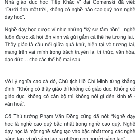
Nhà giáo dục học Tiệp Khắc vĩ đại Comenski đã viết:
“Dưới ánh mặt trời, không có nghề nào cao quý hơn nghề
dạy học”.
Nghề dạy học được ví như những “kỹ sư tâm hồn” - nghề
luôn được xã hội tôn vinh và gửi gắm cả thế hệ tương lai.
Thầy giáo là cầu nối giữa quá khứ, hiện tại và tương lai,
mang trên vai mình trọng trách truyền lại tri thức, văn hóa,
đạo đức… cho các thế hệ mai sau.
Với ý nghĩa cao cả đó, Chủ tịch Hồ Chí Minh từng khẳng
định: “Không có thầy giáo thì không có giáo dục. Không có
giáo dục, không có cán bộ thì không nói gì đến kinh tế -
văn hoá”.
Cố Thủ tướng Phạm Văn Đồng cũng đã nói: “Nghề dạy
học là nghề cao quý bậc nhất trong nghề cao quý. Nghề
dạy học là một nghề sáng tạo vào bậc nhất trong các nghề
sáng tạo, vì nó sáng tạo ra những con người sáng tạo”.