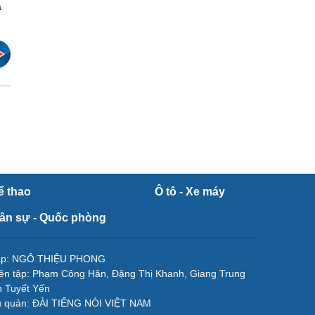
a
ể thao
Ô tô - Xe máy
ân sự - Quốc phòng
tập: NGÔ THIỆU PHONG
ên tập: Phạm Công Hân, Đặng Thị Khanh, Giang Trung
 Tuyết Yến
ủ quản: ĐÀI TIẾNG NÓI VIỆT NAM