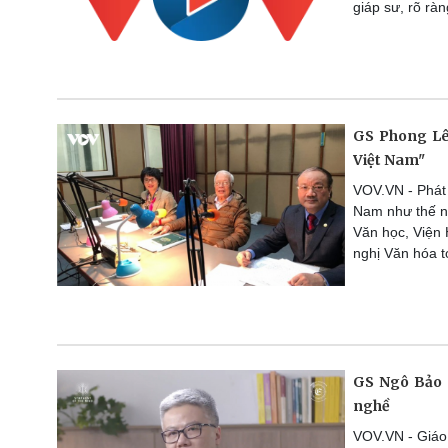
giáp sư, rõ ràn
GS Phong Lê:
Việt Nam"
VOV.VN - Phát 
Nam như thế n
Văn học, Viện 
nghị Văn hóa t
GS Ngô Bảo 
nghề
VOV.VN - Giáo