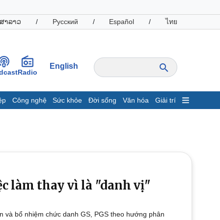
ສາລາວ
/
Русский
/
Español
/
ไทย
English
dcast
Radio
ệp
Công nghệ
Sức khỏe
Đời sống
Văn hóa
Giải trí
inh tế
Thị trường
ất động sản
Giá vàng
hởi nghiệp
Tiêu dùng
Tỷ giá
Chứng khoán
Giá cà phê
ệc làm thay vì là "danh vị"
oanh nghiệp
Công nghệ
hận và bổ nhiệm chức danh GS, PGS theo hướng phân
hông tin doanh nghiệp
Sành điệu