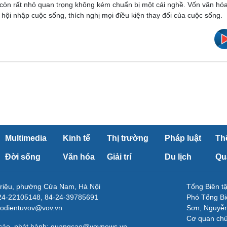
 còn rất nhỏ quan trọng không kém chuẩn bị một cái nghề. Vốn văn hó
ẻ hội nhập cuộc sống, thích nghị mọi điều kiện thay đổi của cuộc sống.
Multimedia
Kinh tế
Thị trường
Pháp luật
Th
Đời sống
Văn hóa
Giải trí
Du lịch
Qu
Triệu, phường Cửa Nam, Hà Nội
Tổng Biên 
-24-22105148, 84-24-39785691
Phó Tổng Bi
aodientuvov@vov.vn
Sơn, Nguyễn
Cơ quan ch
 cáo, phát hành: quangcao@vovnews.vn