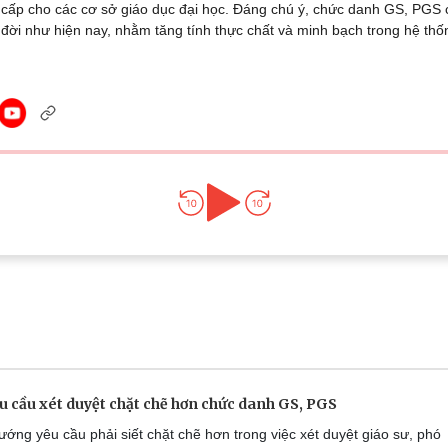
cấp cho các cơ sở giáo dục đại học. Đáng chú ý, chức danh GS, PGS có t
Lịch thi đấu bóng đá
Xe máy
đời như hiện nay, nhằm tăng tính thực chất và minh bạch trong hệ thố
Thế giới thể thao
Tư vấn
eSports
V
Hậu trường
Văn hóa
Giải trí
D
Sân khấu - Điện ảnh
Nghệ sĩ
Văn học
Thời trang
Âm nhạc
Sao Việt
c
Di sản
u cầu xét duyệt chặt chẽ hơn chức danh GS, PGS
ớng yêu cầu phải siết chặt chẽ hơn trong việc xét duyệt giáo sư, phó