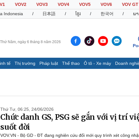
V1
VOV2
VOV3
VOV4
VOV5
VOV6
VOV GT
a Indonesia
/
日本語
/
ខ្មែរ
/
한국어
/
ພາ
Thứ Năm, ngày 6 tháng 8 năm 2026
Po
inh tế
Thị trường
Pháp luật
Thể thao
Ô tô - Xe máy
Doanh nghi
Thế giới
Multimedia
K
Quan sát
Video
B
Cuộc sống đó đây
Ảnh
K
Hồ sơ
E-Magazine
Infographic
Thứ Tư, 06:25, 24/06/2026
Chức danh GS, PSG sẽ gắn với vị trí vi
suốt đời
Thể thao
Ô tô - Xe máy
D
VOV.VN - Bộ GD - ĐT đang nghiên cứu đổi mới quy trình xét công n
Bóng đá
Ô tô
T