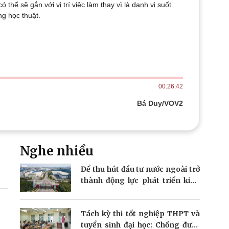
hể sẽ gắn với vị trí việc làm thay vì là danh vị suốt
Doanh nghiệp 24h
Tin Công nghệ
ng học thuật.
Doanh nhân
Trải nghiệm
ì cộng đồng
Chuyển đổi số
u lịch
Podcast
Tư vấn
Câu chuyện thời sự
Săn Tour
Đọc truyện đêm khuya
00:26:42
heck-in
Cửa sổ tình yêu
Kể chuyện cho bé
Bá Duy/VOV2
Hạt giống tâm hồn
Nghe nhiều
Để thu hút đầu tư nước ngoài trở
thành động lực phát triển kinh
tế
Tách kỳ thi tốt nghiệp THPT và
tuyển sinh đại học: Chống được