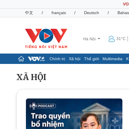
VO
中文
/
français
/
Deutsch
/
Bahas
31°C
Hà Nội
Chính trị
Xã hội
Thế giới
Multimedia
K
Chính trị
Xã hội
XÃ HỘI
Đảng
Tin 24h
Tổ chức nhân sự
Dự báo thời tiết
Quốc hội
Giáo dục
Nhận diện sự thật
Dấu ấn VOV
Việc làm
Biển đảo
Pháp luật
Quân sự - Quốc phòng
Vụ án
Vũ khí