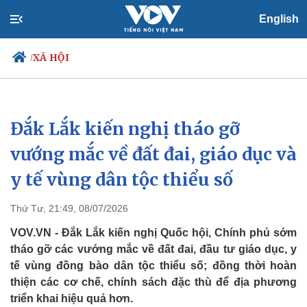
English
XÃ HỘI
/
Đắk Lắk kiến nghị tháo gỡ
Chính trị
Xã hội
Đảng
Tin 24h
vướng mắc về đất đai, giáo dục và
Tổ chức nhân sự
Dự báo thời tiết
y tế vùng dân tộc thiểu số
Quốc hội
Giáo dục
Nhận diện sự thật
Dấu ấn VOV
Việc làm
Thứ Tư, 21:49, 08/07/2026
Biển đảo
VOV.VN - Đắk Lắk kiến nghị Quốc hội, Chính phủ sớm
tháo gỡ các vướng mắc về đất đai, đầu tư giáo dục, y
tế vùng đồng bào dân tộc thiểu số; đồng thời hoàn
thiện các cơ chế, chính sách đặc thù để địa phương
triển khai hiệu quả hơn.