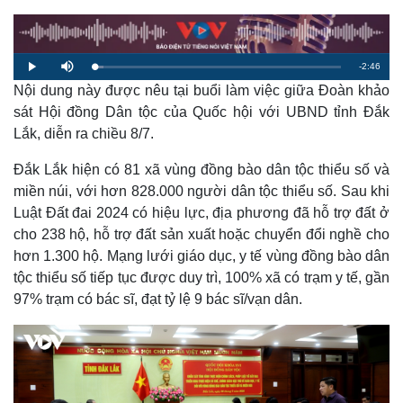
R
-
2:46
L
P
M
o
l
u
a
Nội dung này được nêu tại buổi làm việc giữa Đoàn khảo
a
t
e
d
y
e
e
sát Hội đồng Dân tộc của Quốc hội với UBND tỉnh Đắk
d
m
:
Lắk, diễn ra chiều 8/7.
3
.
a
6
9
Đắk Lắk hiện có 81 xã vùng đồng bào dân tộc thiểu số và
%
i
miền núi, với hơn 828.000 người dân tộc thiểu số. Sau khi
n
Luật Đất đai 2024 có hiệu lực, địa phương đã hỗ trợ đất ở
i
cho 238 hộ, hỗ trợ đất sản xuất hoặc chuyển đổi nghề cho
hơn 1.300 hộ. Mạng lưới giáo dục, y tế vùng đồng bào dân
n
tộc thiểu số tiếp tục được duy trì, 100% xã có trạm y tế, gần
g
97% trạm có bác sĩ, đạt tỷ lệ 9 bác sĩ/vạn dân.
T
i
m
e