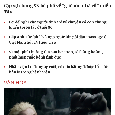
Cặp vợ chồng 9X bỏ phố về “giữ hồn nhà cổ” miền
Tây
Lời đề nghị của người tình trẻ về chuyện có con chung
khiến tôi bế tắc ở tuổi 80
Clip anh Tây 'phê' và ngơ ngác khi gội đầu massage ở
Việt Nam hút 24 triệu view
Vì một phút buông thả sau hơi men, tôi bàng hoàng
phát hiện mắc bệnh tình dục
Nhập viện trước ngày cưới, cô dâu bất ngờ được tổ chức
hôn lễ trong bệnh viện
VĂN HÓA