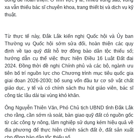
xa vẫn thiếu bác sĩ chuyên khoa, trang thiết bị và dịch vụ kỹ
thuật.
Từ thực tế này, Đắk Lắk kiến nghị Quốc hội và Ủy ban
Thường vụ Quốc hội sớm sửa đổi, hoàn thiện các quy
định về tạo quỹ đất hỗ trợ đồng bào dân tộc thiểu số;
hướng dẫn cụ thể việc thực hiện Điều 16 Luật Đất đai
2024. Đồng thời đề nghị Chính phủ và các bộ, ngành ưu
tiên bố trí nguồn lực cho Chương trình mục tiêu quốc gia
giai đoạn 2026-2030; bổ sung vốn đầu tư cơ sở vật chất
giáo dục, y tế và có chính sách thu hút giáo viên, bác sĩ
Thế giới
Multimedia
công tác lâu dài tại vùng khó khăn.
Quan sát
Video
Cuộc sống đó đây
Ảnh
Ông Nguyễn Thiên Văn, Phó Chủ tịch UBND tỉnh Đắk Lắk
Hồ sơ
E-Magazine
cho rằng, cần sớm rà soát, bàn giao quỹ đất có nguồn gốc
Infographic
từ các công ty nông, lâm nghiệp sử dụng kém hiệu quả về
địa phương để thực hiện chính sách đất ở, đất sản xuất
cho đồng bào dân tộc thiểu số.