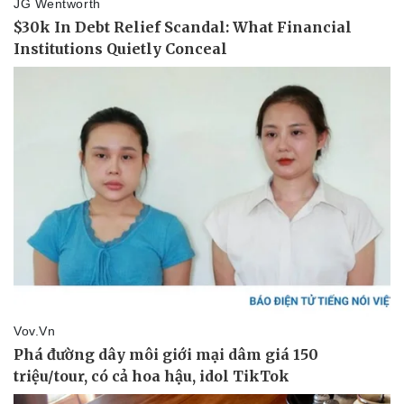
Thể thao
Ô tô - Xe máy
Bóng đá
Ô tô
Lịch thi đấu bóng đá
Xe máy
Thế giới thể thao
Tư vấn
eSports
Hậu trường