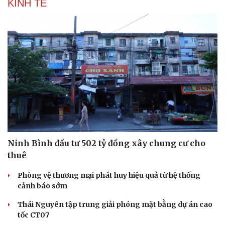
KINH TẾ
Ninh Bình đầu tư 502 tỷ đồng xây chung cư cho
thuê
Phòng vệ thương mại phát huy hiệu quả từ hệ thống
Du lịch
Podcast
cảnh báo sớm
Tư vấn
Câu chuyện thời sự
Săn Tour
Đọc truyện đêm khuya
Thái Nguyên tập trung giải phóng mặt bằng dự án cao
check-in
Cửa sổ tình yêu
tốc CT07
Kể chuyện cho bé