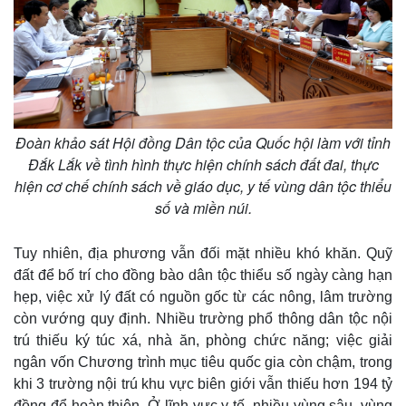
Đoàn khảo sát Hội đồng Dân tộc của Quốc hội làm với tỉnh
Đắk Lắk về tình hình thực hiện chính sách đất đai, thực
hiện cơ chế chính sách về giáo dục, y tế vùng dân tộc thiểu
số và miền núi.
Tuy nhiên, địa phương vẫn đối mặt nhiều khó khăn. Quỹ
đất để bố trí cho đồng bào dân tộc thiểu số ngày càng hạn
hẹp, việc xử lý đất có nguồn gốc từ các nông, lâm trường
còn vướng quy định. Nhiều trường phổ thông dân tộc nội
trú thiếu ký túc xá, nhà ăn, phòng chức năng; việc giải
ngân vốn Chương trình mục tiêu quốc gia còn chậm, trong
khi 3 trường nội trú khu vực biên giới vẫn thiếu hơn 194 tỷ
đồng để hoàn thiện. Ở lĩnh vực y tế, nhiều vùng sâu, vùng