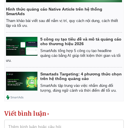
Vụ án
Vũ khí
Tin nóng
Việt Nam
Hình thức quảng cáo Native Article trên hệ thống
Tư vấn luật
Phân tích
SmartAds
Tham khảo bài viết sau để nắm vị trí, quy cách nội dung, cách thiết
lập và tối ưu.
5 công cụ tạo tiêu đề và mô tả quảng cáo
cho thương hiệu 2026
SmartAds tổng hợp 5 công cụ tạo headline
quảng cáo bằng AI giúp tiết kiệm thời gian và tối
ưu.
Smartads Targeting: 4 phương thức chọn
trên hệ thống quảng cáo
SmartAds tập trung vào việc nhắm đúng đối
tượng, đúng ngữ cảnh và thời điểm để tối ưu.
Viết bình luận