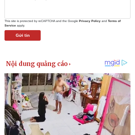
This site is protected by reCAPTCHA and the Google
Privacy Policy
and
Terms of
Service
apply.
Gửi tin