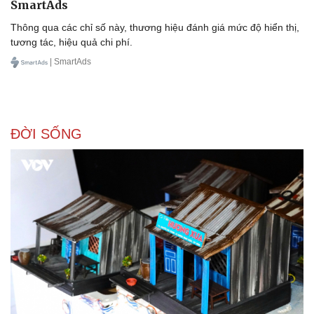
SmartAds
Thông qua các chỉ số này, thương hiệu đánh giá mức độ hiển thị,
tương tác, hiệu quả chi phí.
| SmartAds
ĐỜI SỐNG
Văn hóa
Giải trí
Sân khấu - Điện ảnh
Nghệ sĩ
Văn học
Thời trang
Âm nhạc
Sao Việt
Di sản