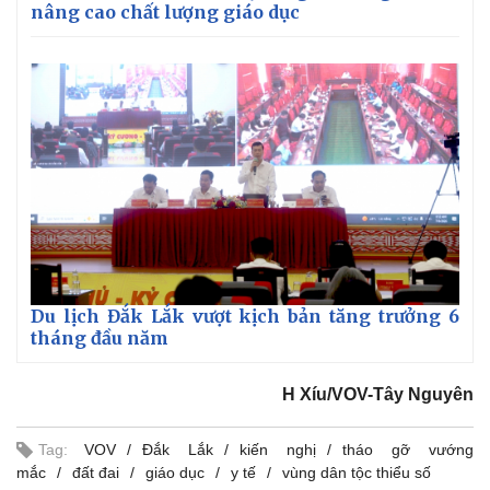
nâng cao chất lượng giáo dục
Du lịch Đắk Lắk vượt kịch bản tăng trưởng 6
tháng đầu năm
H Xíu/VOV-Tây Nguyên
Tag:
VOV
Đắk Lắk
kiến nghị
tháo gỡ vướng
mắc
đất đai
giáo dục
y tế
vùng dân tộc thiểu số