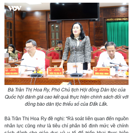
Bà Trần Thị Hoa Ry, Phó Chủ tịch Hội đồng Dân tộc của
Quốc hội đánh giá cao kết quả thực hiện chính sách đối với
đồng bào dân tộc thiểu số của Đắk Lắk.
Kinh tế
Thị trường
Bất động sản
Giá vàng
Khởi nghiệp
Tiêu dùng
Bà Trần Thị Hoa Ry đề nghị: “Rà soát liên quan đến nguồn
Tỷ giá
nhân lực cũng như là tiêu chí phân bổ định mức về chính
Chứng khoán
sách dành cho giáo dục và y tế để triển khai thực hiện