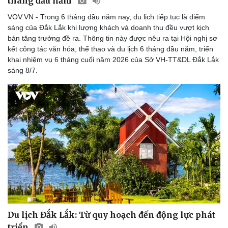
tháng đầu năm
VOV.VN - Trong 6 tháng đầu năm nay, du lịch tiếp tục là điểm
sáng của Đắk Lắk khi lượng khách và doanh thu đều vượt kịch
bản tăng trưởng đề ra. Thông tin này được nêu ra tại Hội nghị sơ
kết công tác văn hóa, thể thao và du lịch 6 tháng đầu năm, triển
khai nhiệm vụ 6 tháng cuối năm 2026 của Sở VH-TT&DL Đắk Lắk
sáng 8/7.
Sức khỏe
Đời sống
Dinh dưỡng - món ngon
Nhà đẹp
Cây thuốc
Blog
Sản phụ khoa
Tình yêu - Gia đình
Nhi khoa
Nam khoa
Làm đẹp - giảm cân
Phòng mạch online
Ăn sạch sống khỏe
Du lịch Đắk Lắk: Từ quy hoạch đến động lực phát
triển