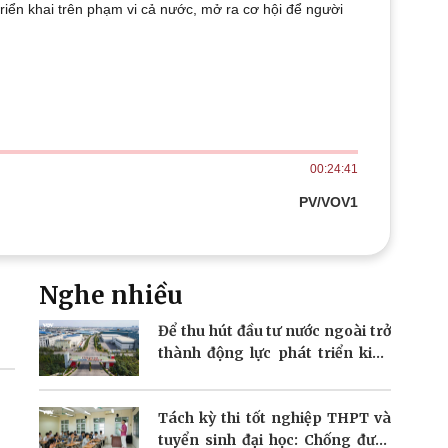
riển khai trên phạm vi cả nước, mở ra cơ hội để người
Doanh nghiệp 24h
Tin Công nghệ
Doanh nhân
Trải nghiệm
ì cộng đồng
Chuyển đổi số
u lịch
Podcast
Tư vấn
Câu chuyện thời sự
Săn Tour
Đọc truyện đêm khuya
00:24:41
heck-in
Cửa sổ tình yêu
Kể chuyện cho bé
PV/VOV1
Hạt giống tâm hồn
Nghe nhiều
Để thu hút đầu tư nước ngoài trở
thành động lực phát triển kinh
tế
Tách kỳ thi tốt nghiệp THPT và
tuyển sinh đại học: Chống được