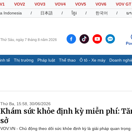
V1
VOV2
VOV3
VOV4
VOV5
VOV6
VOV GT
a Indonesia
/
日本語
/
ខ្មែរ
/
한국어
/
ພາ
Thứ Sáu, ngày 7 tháng 8 năm 2026
Po
inh tế
Thị trường
Pháp luật
Thể thao
Ô tô - Xe máy
Doanh nghi
Thế giới
Multimedia
K
Quan sát
Video
B
Cuộc sống đó đây
Ảnh
K
Hồ sơ
E-Magazine
Infographic
Thứ Ba, 15:58, 30/06/2026
Khám sức khỏe định kỳ miễn phí: Tăn
sở
Thể thao
Ô tô - Xe máy
D
VOV.VN - Chủ động theo dõi sức khỏe định kỳ là giải pháp quan trọng
Bóng đá
Ô tô
T