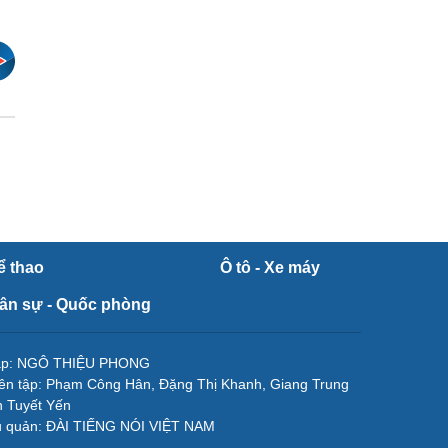
ể thao
Ô tô - Xe máy
ân sự - Quốc phòng
tập: NGÔ THIỆU PHONG
ên tập: Phạm Công Hân, Đặng Thị Khanh, Giang Trung
 Tuyết Yến
ủ quản: ĐÀI TIẾNG NÓI VIỆT NAM