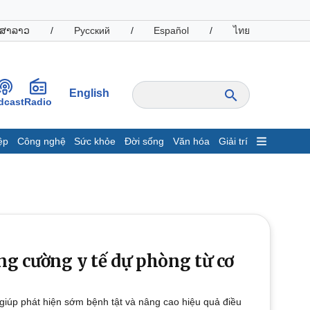
ສາລາວ
/
Русский
/
Español
/
ไทย
English
dcast
Radio
ệp
Công nghệ
Sức khỏe
Đời sống
Văn hóa
Giải trí
inh tế
Thị trường
ất động sản
Giá vàng
hởi nghiệp
Tiêu dùng
Tỷ giá
Chứng khoán
Giá cà phê
g cường y tế dự phòng từ cơ
oanh nghiệp
Công nghệ
 giúp phát hiện sớm bệnh tật và nâng cao hiệu quả điều
hông tin doanh nghiệp
Sành điệu