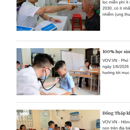
lọc miễn phí í
2030, có ít nh
nhiễm (ung thư
100% học sin
VOV.VN - Phó 
ngày 1/6/2026
hướng tới mục
Đồng Tháp kh
VOV.VN - Hôm n
non trên địa b