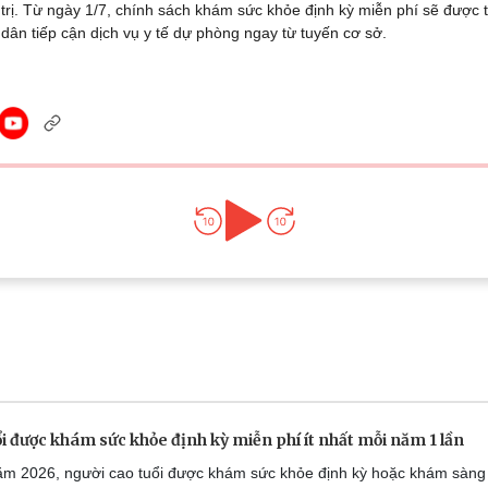
trị. Từ ngày 1/7, chính sách khám sức khỏe định kỳ miễn phí sẽ được t
Lịch thi đấu bóng đá
Xe máy
dân tiếp cận dịch vụ y tế dự phòng ngay từ tuyến cơ sở.
Thế giới thể thao
Tư vấn
eSports
V
Hậu trường
Văn hóa
Giải trí
D
Sân khấu - Điện ảnh
Nghệ sĩ
Văn học
Thời trang
Âm nhạc
Sao Việt
c
Di sản
i được khám sức khỏe định kỳ miễn phí ít nhất mỗi năm 1 lần
m 2026, người cao tuổi được khám sức khỏe định kỳ hoặc khám sàng