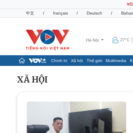
VO
中文
/
français
/
Deutsch
/
Bahas
27°C
Hà Nội
Chính trị
Xã hội
Thế giới
Multimedia
K
Chính trị
Xã hội
XÃ HỘI
Đảng
Tin 24h
Tổ chức nhân sự
Dự báo thời tiết
Quốc hội
Giáo dục
Nhận diện sự thật
Dấu ấn VOV
Việc làm
Biển đảo
Pháp luật
Quân sự - Quốc phòng
Vụ án
Vũ khí