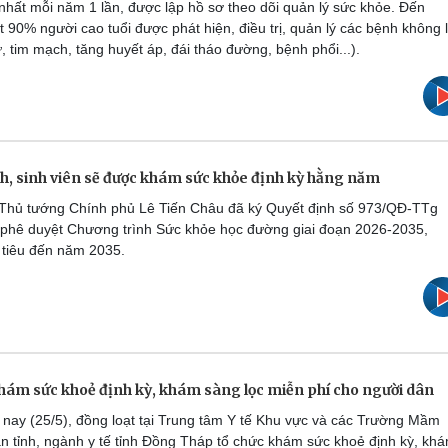
t nhất mỗi năm 1 lần, được lập hồ sơ theo dõi quản lý sức khỏe. Đến
ất 90% người cao tuổi được phát hiện, điều trị, quản lý các bệnh không 
, tim mạch, tăng huyết áp, đái tháo đường, bệnh phổi...).
h, sinh viên sẽ được khám sức khỏe định kỳ hằng năm
Thủ tướng Chính phủ Lê Tiến Châu đã ký Quyết định số 973/QĐ-TTg
 phê duyệt Chương trình Sức khỏe học đường giai đoạn 2026-2035,
 tiêu đến năm 2035.
ám sức khoẻ định kỳ, khám sàng lọc miễn phí cho người dân
ay (25/5), đồng loạt tại Trung tâm Y tế Khu vực và các Trường Mầm
àn tỉnh, ngành y tế tỉnh Đồng Tháp tổ chức khám sức khoẻ định kỳ, kh