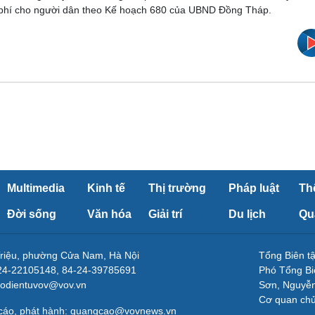
 phí cho người dân theo Kế hoạch 680 của UBND Đồng Tháp.
Multimedia
Kinh tế
Thị trường
Pháp luật
Th
Đời sống
Văn hóa
Giải trí
Du lịch
Qu
Triệu, phường Cửa Nam, Hà Nội
Tổng Biên 
-24-22105148, 84-24-39785691
Phó Tổng Bi
aodientuvov@vov.vn
Sơn, Nguyễn
Cơ quan ch
 cáo, phát hành: quangcao@vovnews.vn