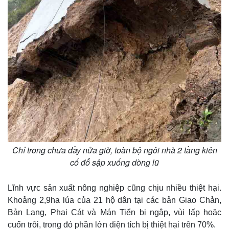
Thế giới
Multimedia
Chỉ trong chưa đầy nửa giờ, toàn bộ ngôi nhà 2 tầng kiên
cố đổ sập xuống dòng lũ
Quan sát
Video
Cuộc sống đó đây
Ảnh
Hồ sơ
E-Magazine
Lĩnh vực sản xuất nông nghiệp cũng chịu nhiều thiệt hại.
Infographic
Khoảng 2,9ha lúa của 21 hộ dân tại các bản Giao Chản,
Bản Lang, Phai Cát và Mán Tiển bị ngập, vùi lấp hoặc
cuốn trôi, trong đó phần lớn diện tích bị thiệt hại trên 70%.