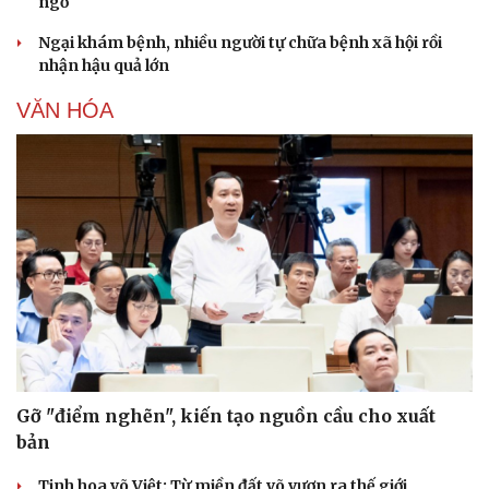
ngờ
Ngại khám bệnh, nhiều người tự chữa bệnh xã hội rồi
nhận hậu quả lớn
VĂN HÓA
Sức khỏe
Đời sống
Dinh dưỡng - món ngon
Nhà đẹp
Cây thuốc
Blog
Sản phụ khoa
Tình yêu - Gia đình
Nhi khoa
Nam khoa
Làm đẹp - giảm cân
Phòng mạch online
Ăn sạch sống khỏe
Gỡ "điểm nghẽn", kiến tạo nguồn cầu cho xuất
bản
Tinh hoa võ Việt: Từ miền đất võ vươn ra thế giới