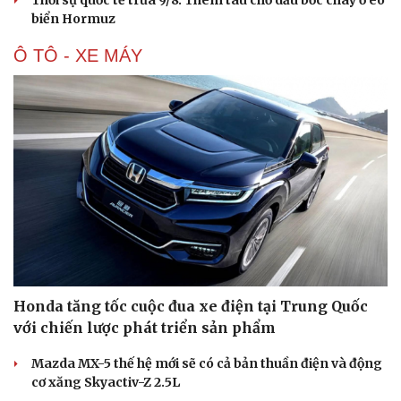
Thời sự quốc tế trưa 9/8: Thêm tàu chở dầu bốc cháy ở eo
biển Hormuz
Ô TÔ - XE MÁY
Honda tăng tốc cuộc đua xe điện tại Trung Quốc
với chiến lược phát triển sản phẩm
Mazda MX-5 thế hệ mới sẽ có cả bản thuần điện và động
cơ xăng Skyactiv-Z 2.5L
Cải chính