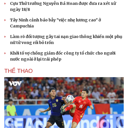
Cựu Thứ trưởng Nguyễn Bá Hoan được đưa ra xét xử
ngày 18/8
Tây Ninh cảnh báo bẫy "việc nhẹ lương cao" ở
Campuchia
Làm rõ đối tượng gây tai nạn giao thông khiến một phụ
nữ tử vong rồi bỏ trốn
Khởi tố vợ chồng giám đốc công ty tổ chức cho người
nước ngoài ở lại trái phép
THỂ THAO
Du lịch
Podcast
Tư vấn
Câu chuyện thời sự
Săn Tour
Đọc truyện đêm khuya
check-in
Cửa sổ tình yêu
Kể chuyện cho bé