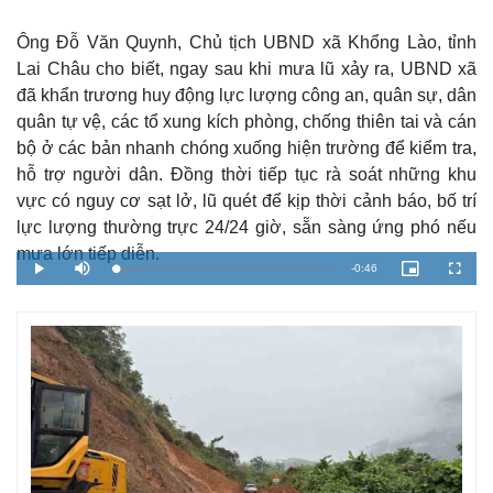
Ông Đỗ Văn Quynh, Chủ tịch UBND xã Khổng Lào, tỉnh
Lai Châu cho biết, ngay sau khi mưa lũ xảy ra, UBND xã
đã khẩn trương huy động lực lượng công an, quân sự, dân
quân tự vệ, các tổ xung kích phòng, chống thiên tai và cán
bộ ở các bản nhanh chóng xuống hiện trường để kiểm tra,
hỗ trợ người dân. Đồng thời tiếp tục rà soát những khu
vực có nguy cơ sạt lở, lũ quét để kịp thời cảnh báo, bố trí
lực lượng thường trực 24/24 giờ, sẵn sàng ứng phó nếu
mưa lớn tiếp diễn.
R
-
0:46
L
P
M
P
F
o
l
u
i
u
a
a
t
c
l
e
d
y
e
t
l
e
u
s
d
r
c
m
:
e
r
1
-
e
0
i
e
a
.
n
n
7
-
6
P
i
%
i
c
t
n
u
r
e
i