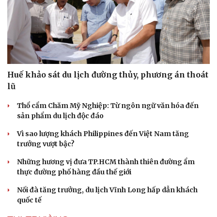
Huế khảo sát du lịch đường thủy, phương án thoát
lũ
Thổ cẩm Chăm Mỹ Nghiệp: Từ ngôn ngữ văn hóa đến
sản phẩm du lịch độc đáo
Vì sao lượng khách Philippines đến Việt Nam tăng
Văn hóa
Giải trí
trưởng vượt bậc?
Sân khấu - Điện ảnh
Nghệ sĩ
Những hương vị đưa TP.HCM thành thiên đường ẩm
Văn học
Thời trang
thực đường phố hàng đầu thế giới
Âm nhạc
Sao Việt
Di sản
Nối đà tăng trưởng, du lịch Vĩnh Long hấp dẫn khách
quốc tế