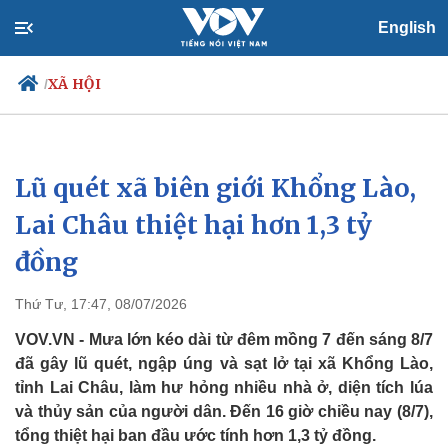
English
XÃ HỘI
/
Lũ quét xã biên giới Khổng Lào,
Chính trị
Xã hội
Đảng
Tin 24h
Lai Châu thiệt hại hơn 1,3 tỷ
Tổ chức nhân sự
Dự báo thời tiết
đồng
Quốc hội
Giáo dục
Nhận diện sự thật
Dấu ấn VOV
Việc làm
Thứ Tư, 17:47, 08/07/2026
Biển đảo
VOV.VN - Mưa lớn kéo dài từ đêm mồng 7 đến sáng 8/7
đã gây lũ quét, ngập úng và sạt lở tại xã Khổng Lào,
tỉnh Lai Châu, làm hư hỏng nhiều nhà ở, diện tích lúa
và thủy sản của người dân. Đến 16 giờ chiều nay (8/7),
tổng thiệt hại ban đầu ước tính hơn 1,3 tỷ đồng.