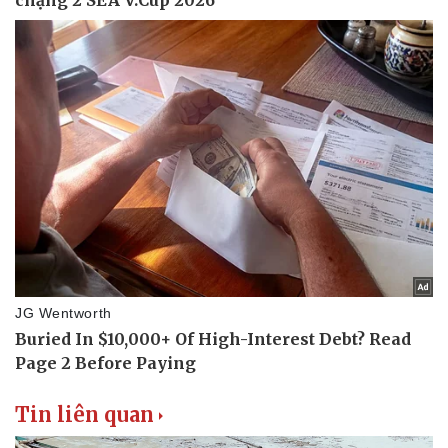
Thể thao
Ô tô - Xe máy
Bóng đá
Ô tô
Lịch thi đấu bóng đá
Xe máy
Thế giới thể thao
Tư vấn
eSports
Hậu trường
Tin liên quan