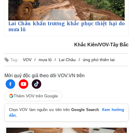
n
g
T
Lai Châu khẩn trương khắc phục thiệt hại do
mưa lũ
i
m
Khắc Kiên/VOV-Tây Bắc
e
Tag:
VOV
mưa lũ
Lai Châu
ứng phó thiên tai
Mời quý độc giả theo dõi VOV.VN trên
Thêm VOV trên Google
Kinh tế
Thị trường
Chọn VOV làm nguồn ưu tiên trên
Google Search
.
Xem hướng
Bất động sản
Giá vàng
dẫn.
Khởi nghiệp
Tiêu dùng
Tỷ giá
Chứng khoán