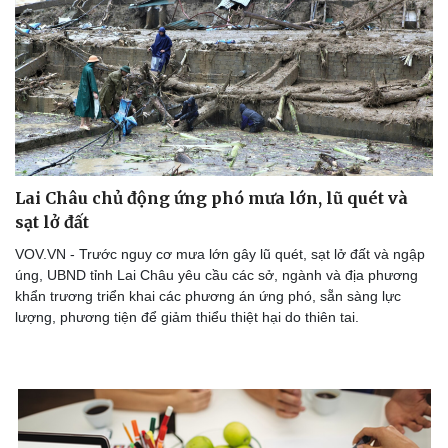
Doanh nghiệp
Công nghệ
Thông tin doanh nghiệp
Sành điệu
Doanh nghiệp 24h
Tin Công nghệ
Doanh nhân
Trải nghiệm
Vì cộng đồng
Chuyển đổi số
Lai Châu chủ động ứng phó mưa lớn, lũ quét và
sạt lở đất
VOV.VN - Trước nguy cơ mưa lớn gây lũ quét, sạt lở đất và ngập
úng, UBND tỉnh Lai Châu yêu cầu các sở, ngành và địa phương
khẩn trương triển khai các phương án ứng phó, sẵn sàng lực
lượng, phương tiện để giảm thiểu thiệt hại do thiên tai.