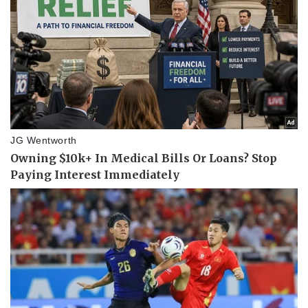
Vụ án
Vũ khí
Tin nóng
Việt Nam
Tư vấn luật
Phân tích