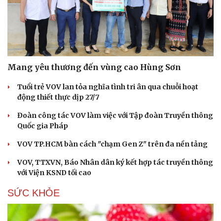
Mang yêu thương đến vùng cao Hùng Sơn
Tuổi trẻ VOV lan tỏa nghĩa tình tri ân qua chuỗi hoạt
động thiết thực dịp 27/7
Đoàn công tác VOV làm việc với Tập đoàn Truyền thông
Quốc gia Pháp
VOV TP.HCM bàn cách "chạm Gen Z" trên đa nền tảng
VOV, TTXVN, Báo Nhân dân ký kết hợp tác truyền thông
với Viện KSND tối cao
SỨC KHỎE