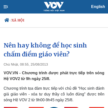
English
XÃ HỘI
/
Nên hay không để học sinh
Chính trị
Xã hội
Đảng
Tin 24h
chấm điểm giáo viên?
Tổ chức nhân sự
Dự báo thời tiết
Quốc hội
Giáo dục
Chủ Nhật, 08:55, 25/08/2013
Nhận diện sự thật
Dấu ấn VOV
Việc làm
VOV.VN - Chương trình được phát trực tiếp trên sóng
Biển đảo
Hệ VOV2 từ 9h ngày 25/8.
Chương trình tọa đàm trực tiếp với chủ đề “Học sinh đánh
giá giáo viên - xóa tư duy thầy cô luôn đúng” được trên
sóng Hệ VOV 2 từ 9h00-9h45 ngày 25/8.