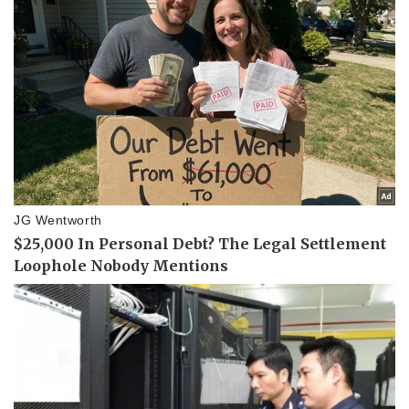
Kinh tế
Thị trường
Bất động sản
Giá vàng
Khởi nghiệp
Tiêu dùng
Tỷ giá
Chứng khoán