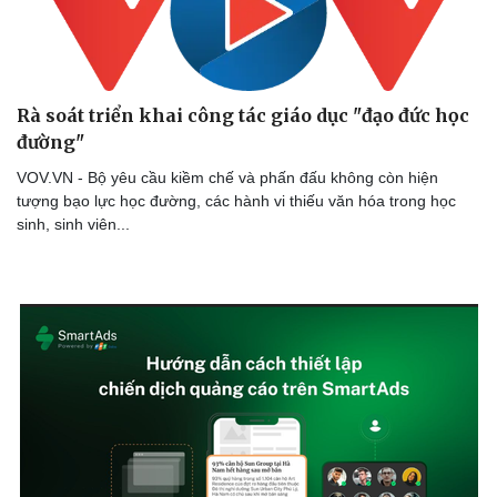
Doanh nghiệp
Công nghệ
Rà soát triển khai công tác giáo dục "đạo đức học
Thông tin doanh nghiệp
Sành điệu
đường"
Doanh nghiệp 24h
Tin Công nghệ
VOV.VN - Bộ yêu cầu kiềm chế và phấn đấu không còn hiện
Doanh nhân
Trải nghiệm
tượng bạo lực học đường, các hành vi thiếu văn hóa trong học
Vì cộng đồng
Chuyển đổi số
sinh, sinh viên...