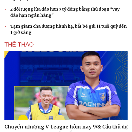
2 đối tượng lừa đảo hơn 7 tỷ đồng bằng thủ đoạn "vay
đáo hạn ngân hàng"
Tạm giam cha dượng hành hạ, bắt bé gái 11 tuổi quỳ đến
1 giờ sáng
THỂ THAO
Du lịch
Podcast
Tư vấn
Câu chuyện thời sự
Săn Tour
Đọc truyện đêm khuya
check-in
Cửa sổ tình yêu
Chuyển nhượng V-League hôm nay 9/8: Cầu thủ dự
Kể chuyện cho bé