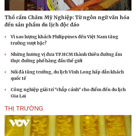
Thổ cẩm Chăm Mỹ Nghiệp: Từ ngôn ngữ văn hóa
đến sản phẩm du lịch độc đáo
Vì sao lượng khách Philippines đến Việt Nam tăng
trưởng vượt bậc?
Những hương vị đưa TP.HCM thành thiên đường ẩm
thực đường phố hàng đầu thế giới
Nối đà tăng trưởng, du lịch Vĩnh Long hấp dẫn khách
quốc tế
Công nghiệp giải trí "chắp cánh" cho điểm đến du lịch
Văn hóa
Giải trí
Gia Lai
Sân khấu - Điện ảnh
Nghệ sĩ
Văn học
Thời trang
THỊ TRƯỜNG
Âm nhạc
Sao Việt
Di sản