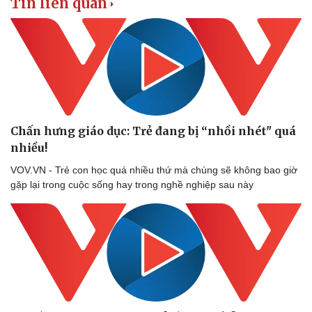
Tin liên quan
Vụ án
Vũ khí
Tin nóng
Việt Nam
Tư vấn luật
Phân tích
Chấn hưng giáo dục: Trẻ đang bị “nhồi nhét" quá
nhiều!
VOV.VN - Trẻ con học quá nhiều thứ mà chúng sẽ không bao giờ
gặp lại trong cuộc sống hay trong nghề nghiệp sau này