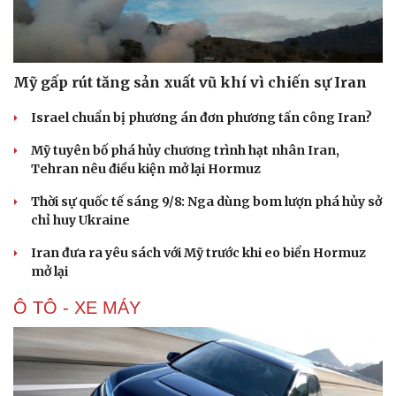
Mỹ gấp rút tăng sản xuất vũ khí vì chiến sự Iran
Israel chuẩn bị phương án đơn phương tấn công Iran?
Mỹ tuyên bố phá hủy chương trình hạt nhân Iran,
Tehran nêu điều kiện mở lại Hormuz
Thời sự quốc tế sáng 9/8: Nga dùng bom lượn phá hủy sở
chỉ huy Ukraine
Iran đưa ra yêu sách với Mỹ trước khi eo biển Hormuz
mở lại
Ô TÔ - XE MÁY