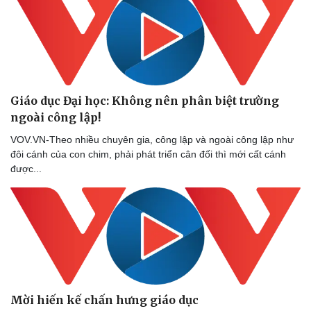
Thể thao
Ô tô - Xe máy
Bóng đá
Ô tô
Lịch thi đấu bóng đá
Xe máy
Thế giới thể thao
Tư vấn
eSports
Hậu trường
Giáo dục Đại học: Không nên phân biệt trường
ngoài công lập!
VOV.VN-Theo nhiều chuyên gia, công lập và ngoài công lập như
đôi cánh của con chim, phải phát triển cân đối thì mới cất cánh
được...
Mời hiến kế chấn hưng giáo dục