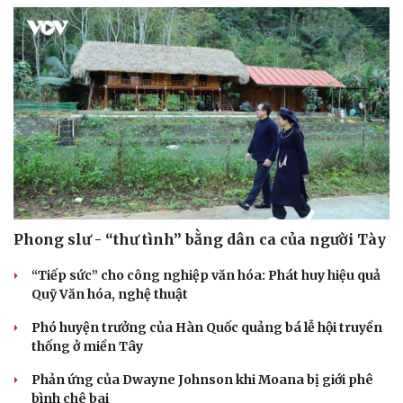
Sức khỏe
Đời sống
Dinh dưỡng - món ngon
Nhà đẹp
Cây thuốc
Blog
Sản phụ khoa
Tình yêu - Gia đình
Nhi khoa
Nam khoa
Phong slư - “thư tình” bằng dân ca của người Tày
Làm đẹp - giảm cân
“Tiếp sức” cho công nghiệp văn hóa: Phát huy hiệu quả
Phòng mạch online
Quỹ Văn hóa, nghệ thuật
Ăn sạch sống khỏe
Phó huyện trưởng của Hàn Quốc quảng bá lễ hội truyền
thống ở miền Tây
Phản ứng của Dwayne Johnson khi Moana bị giới phê
bình chê bai