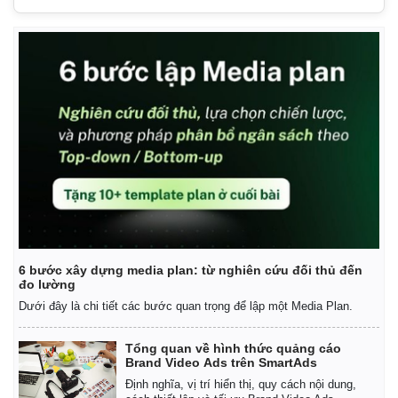
Thế giới
Multimedia
6 bước xây dựng media plan: từ nghiên cứu đối thủ đến
Quan sát
Video
đo lường
Cuộc sống đó đây
Ảnh
Dưới đây là chi tiết các bước quan trọng để lập một Media Plan.
Hồ sơ
E-Magazine
Infographic
Tổng quan về hình thức quảng cáo
Brand Video Ads trên SmartAds
Định nghĩa, vị trí hiển thị, quy cách nội dung,