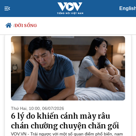
Englis
ĐỜI SỐNG
ĐỜI SỐNG
/
Chính trị
Xã hội
Đảng
Tin 24h
Tổ chức nhân sự
Dự báo thời tiết
Quốc hội
Giáo dục
Nhận diện sự thật
Dấu ấn VOV
Việc làm
Biển đảo
Thứ Hai, 10:00, 06/07/2026
6 lý do khiến cánh mày râu
chán chường chuyện chăn gối
VOV.VN - Trái ngược với một số quan điểm phổ biến, nam