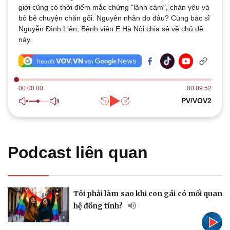
Thế giới
Multimedia
giới cũng có thời điểm mắc chứng "lãnh cảm", chán yêu và
Quan sát
bỏ bê chuyện chăn gối. Nguyên nhân do đâu? Cùng bác sĩ
Video
Cuộc sống đó đây
Nguyễn Đình Liên, Bệnh viện E Hà Nội chia sẻ về chủ đề
Ảnh
Hồ sơ
này.
E-Magazine
Infographic
00:00:00
00:09:52
PV/VOV2
Kinh tế
Thị trường
Bất động sản
Giá vàng
Khởi nghiệp
Tiêu dùng
Podcast liên quan
Tỷ giá
Chứng khoán
Giá cà phê
Tôi phải làm sao khi con gái có mối quan
hệ đồng tính?