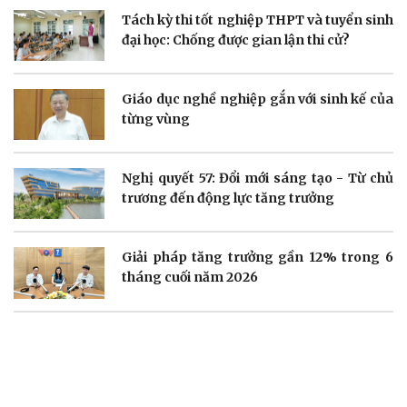
Tách kỳ thi tốt nghiệp THPT và tuyển sinh
Doanh nghiệp
Công nghệ
đại học: Chống được gian lận thi cử?
Thông tin doanh nghiệp
Sành điệu
Doanh nghiệp 24h
Tin Công nghệ
Doanh nhân
Trải nghiệm
Giáo dục nghề nghiệp gắn với sinh kế của
Vì cộng đồng
Chuyển đổi số
từng vùng
Nghị quyết 57: Đổi mới sáng tạo - Từ chủ
trương đến động lực tăng trưởng
Sức khỏe
Đời sống
Giải pháp tăng trưởng gần 12% trong 6
Dinh dưỡng - món ngon
Nhà đẹp
tháng cuối năm 2026
Cây thuốc
Blog
Sản phụ khoa
Tình yêu - Gia đình
Nhi khoa
Nam khoa
Làm đẹp - giảm cân
Phòng mạch online
Ăn sạch sống khỏe