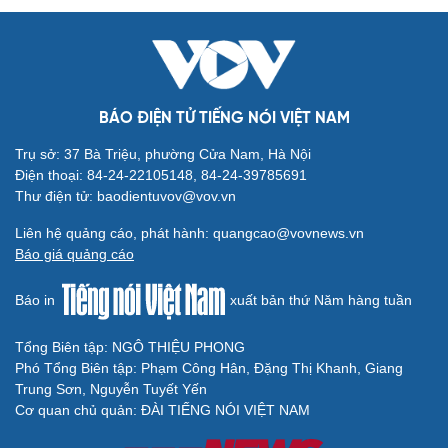
BÁO ĐIỆN TỬ TIẾNG NÓI VIỆT NAM
Văn hóa
Giải trí
Sân khấu - Điện ảnh
Nghệ sĩ
Trụ sở: 37 Bà Triệu, phường Cửa Nam, Hà Nội
Văn học
Thời trang
Điện thoại: 84-24-22105148, 84-24-39785691
Âm nhạc
Sao Việt
Thư điện tử: baodientuvov@vov.vn
Di sản
Liên hệ quảng cáo, phát hành: quangcao@vovnews.vn
Báo giá quảng cáo
Báo in
xuất bản thứ Năm hàng tuần
Tổng Biên tập: NGÔ THIỆU PHONG
Du lịch
Podcast
Phó Tổng Biên tập: Phạm Công Hân, Đặng Thị Khanh, Giang
Tư vấn
Câu chuyện thời sự
Trung Sơn, Nguyễn Tuyết Yến
Săn Tour
Đọc truyện đêm khuya
Cơ quan chủ quản: ĐÀI TIẾNG NÓI VIỆT NAM
check-in
Cửa sổ tình yêu
Kể chuyện cho bé