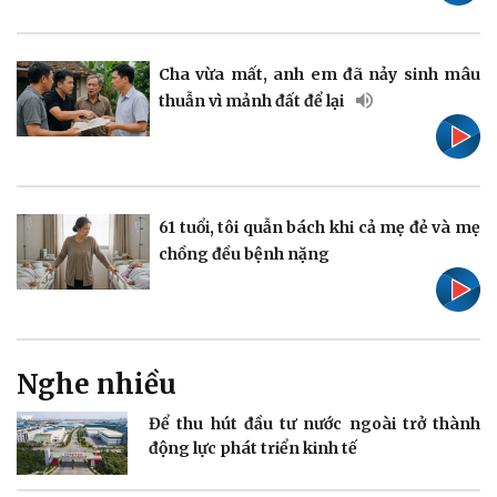
Pháp luật
Quân sự - Quốc phòng
Vụ án
Vũ khí
Cha vừa mất, anh em đã nảy sinh mâu
Tin nóng
Việt Nam
thuẫn vì mảnh đất để lại
Tư vấn luật
Phân tích
61 tuổi, tôi quẫn bách khi cả mẹ đẻ và mẹ
chồng đều bệnh nặng
Thể thao
Ô tô - Xe máy
Bóng đá
Ô tô
Lịch thi đấu bóng đá
Xe máy
Thế giới thể thao
Tư vấn
eSports
Nghe nhiều
Hậu trường
Để thu hút đầu tư nước ngoài trở thành
động lực phát triển kinh tế