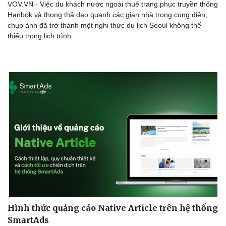
Du lịch
Podcast
Tư vấn
Câu chuyện thời sự
Văn hóa Hanbok và BTS thay đổi trải nghiệm du
Săn Tour
Đọc truyện đêm khuya
lịch cung điện Hàn Quốc như thế nào?
check-in
Cửa sổ tình yêu
Kể chuyện cho bé
VOV.VN - Việc du khách nước ngoài thuê trang phục truyền thống
Hạt giống tâm hồn
Hanbok và thong thả dạo quanh các gian nhà trong cung điện,
chụp ảnh đã trở thành một nghi thức du lịch Seoul không thể
thiếu trong lịch trình.