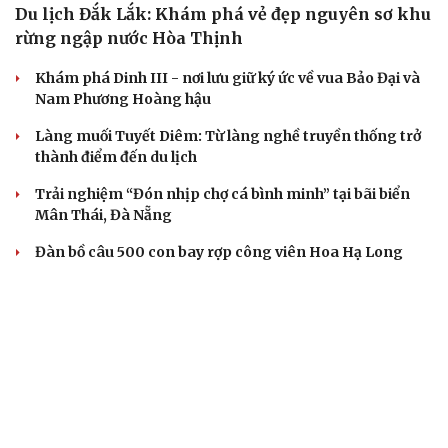
Tóc rụng cả nắm khi gội đầu, đừng bỏ qua 5 cách này
Dấu hiệu tiền mãn kinh sớm phụ nữ cần biết
Cây đại phong cầm tấu một bản nhạc suốt 639 năm vừa
chuyển hợp âm thứ 17
Hôm nay vào tiết lập Thu 2026: Thời tiết sẽ thay đổi ra
sao?
ẢNH CỦA BẠN