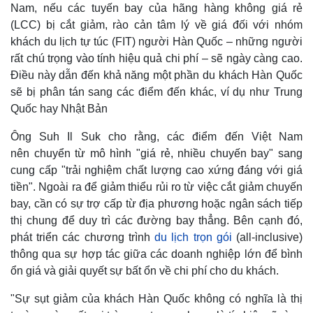
Nam, nếu các tuyến bay của hãng hàng không giá rẻ
(LCC) bị cắt giảm, rào cản tâm lý về giá đối với nhóm
khách du lịch tự túc (FIT) người Hàn Quốc – những người
rất chú trọng vào tính hiệu quả chi phí – sẽ ngày càng cao.
Điều này dẫn đến khả năng một phần du khách Hàn Quốc
sẽ bị phân tán sang các điểm đến khác, ví dụ như Trung
Quốc hay Nhật Bản
Ông Suh Il Suk cho rằng, các điểm đến Việt Nam
nên chuyển từ mô hình "giá rẻ, nhiều chuyến bay" sang
cung cấp "trải nghiệm chất lượng cao xứng đáng với giá
tiền". Ngoài ra để giảm thiểu rủi ro từ việc cắt giảm chuyến
Pháp luật
Quân sự - Quốc phòng
bay, cần có sự trợ cấp từ địa phương hoặc ngân sách tiếp
Vụ án
Vũ khí
thị chung để duy trì các đường bay thẳng. Bên cạnh đó,
Tin nóng
Việt Nam
phát triển các chương trình
du lịch trọn gói
(all-inclusive)
Tư vấn luật
Phân tích
thông qua sự hợp tác giữa các doanh nghiệp lớn để bình
ổn giá và giải quyết sự bất ổn về chi phí cho du khách.
"Sự sụt giảm của khách Hàn Quốc không có nghĩa là thị