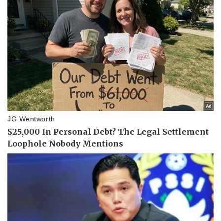
Doanh nghiệp
Công nghệ
Thông tin doanh nghiệp
Sành điệu
Doanh nghiệp 24h
Tin Công nghệ
Doanh nhân
Trải nghiệm
Vì cộng đồng
Chuyển đổi số