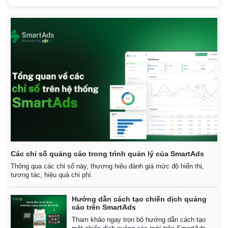
Thể thao
Ô tô - Xe máy
Bóng đá
Ô tô
Lịch thi đấu bóng đá
Xe máy
Thế giới thể thao
Tư vấn
eSports
Hậu trường
Các chỉ số quảng cáo trong trình quản lý của SmartAds
Thông qua các chỉ số này, thương hiệu đánh giá mức độ hiển thị,
tương tác, hiệu quả chi phí.
Hướng dẫn cách tạo chiến dịch quảng
cáo trên SmartAds
Tham khảo ngay trọn bộ hướng dẫn cách tạo