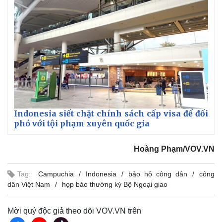
Kinh tế
Thị trường
Bất động sản
Giá vàng
Khởi nghiệp
Tiêu dùng
Tỷ giá
Chứng khoán
Giá cà phê
Indonesia siết chặt chính sách cấp visa để đối
phó với tội phạm xuyên quốc gia
Hoàng Phạm/VOV.VN
Tag:
Campuchia
Indonesia
bảo hộ công dân
công
dân Việt Nam
họp báo thường kỳ Bộ Ngoại giao
Mời quý độc giả theo dõi VOV.VN trên