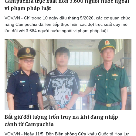
Campuchia trục xuất hơn 3.600 người nước ngoài
vi phạm pháp luật
VOV.VN - Chỉ trong 10 ngày đầu tháng 5/2026, các cơ quan chức
năng Campuchia đã liên tiếp thực hiện các đợt trục xuất quy mô
lớn đối với 3.684 người nước ngoài vi phạm pháp luật.
Sức khỏe
Đời sống
Dinh dưỡng - món ngon
Nhà đẹp
Cây thuốc
Blog
Sản phụ khoa
Tình yêu - Gia đình
Nhi khoa
Nam khoa
Làm đẹp - giảm cân
Bắt giữ đối tượng trốn truy nã khi đang nhập
Phòng mạch online
cảnh từ Campuchia
Ăn sạch sống khỏe
VOV.VN - Ngày 11/5, Đồn Biên phòng Cửa khẩu Quốc tế Hoa Lư