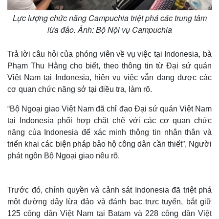
Lực lượng chức năng Campuchia triệt phá các trung tâm
lừa đảo. Ảnh: Bộ Nội vụ Campuchia
Trả lời câu hỏi của phóng viên về vụ việc tại Indonesia, bà
Phạm Thu Hằng cho biết, theo thông tin từ Đại sứ quán
Việt Nam tại Indonesia, hiện vụ việc vẫn đang được các
cơ quan chức năng sở tại điều tra, làm rõ.
“Bộ Ngoại giao Việt Nam đã chỉ đạo Đại sứ quán Việt Nam
tại Indonesia phối hợp chặt chẽ với các cơ quan chức
năng của Indonesia để xác minh thông tin nhân thân và
triển khai các biện pháp bảo hộ công dân cần thiết”, Người
phát ngôn Bộ Ngoại giao nêu rõ.
Thế giới
Multimedia
Trước đó, chính quyền và cảnh sát Indonesia đã triệt phá
Quan sát
Video
một đường dây lừa đảo và đánh bạc trực tuyến, bắt giữ
Cuộc sống đó đây
Ảnh
125 công dân Việt Nam tại Batam và 228 công dân Việt
Hồ sơ
E-Magazine