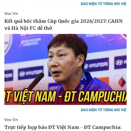
Thể thao
Ô tô - Xe máy
Bóng đá
Ô tô
Lịch thi đấu bóng đá
Xe máy
Thế giới thể thao
Tư vấn