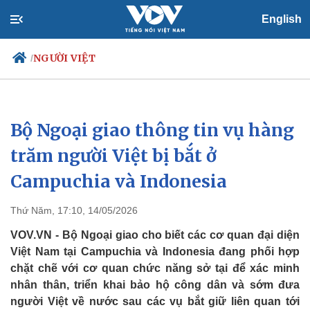
English
NGƯỜI VIỆT
/
Bộ Ngoại giao thông tin vụ hàng
Chính trị
Xã hội
Đảng
Tin 24h
trăm người Việt bị bắt ở
Tổ chức nhân sự
Dự báo thời tiết
Campuchia và Indonesia
Quốc hội
Giáo dục
Nhận diện sự thật
Dấu ấn VOV
Việc làm
Thứ Năm, 17:10, 14/05/2026
Biển đảo
VOV.VN - Bộ Ngoại giao cho biết các cơ quan đại diện
Việt Nam tại Campuchia và Indonesia đang phối hợp
chặt chẽ với cơ quan chức năng sở tại để xác minh
nhân thân, triển khai bảo hộ công dân và sớm đưa
người Việt về nước sau các vụ bắt giữ liên quan tới