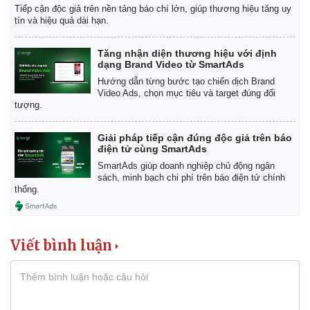
Tiếp cận độc giả trên nền tảng báo chí lớn, giúp thương hiệu tăng uy
tín và hiệu quả dài hạn.
Tăng nhận diện thương hiệu với định
dạng Brand Video từ SmartAds
Hướng dẫn từng bước tạo chiến dịch Brand
Video Ads, chọn mục tiêu và target đúng đối
tượng.
Giải pháp tiếp cận đúng độc giả trên báo
điện tử cùng SmartAds
SmartAds giúp doanh nghiệp chủ động ngân
Pháp luật
Quân sự - Quốc phòng
sách, minh bạch chi phí trên báo điện tử chính
Vụ án
Vũ khí
thống.
Tin nóng
Việt Nam
Tư vấn luật
Phân tích
Viết bình luận