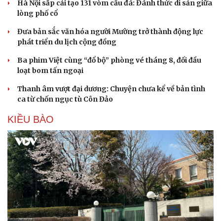
Hà Nội sắp cải tạo 131 vòm cầu đá: Đánh thức di sản giữa
lòng phố cổ
Đưa bản sắc văn hóa người Mường trở thành động lực
phát triển du lịch cộng đồng
Ba phim Việt cùng “đổ bộ” phòng vé tháng 8, đối đầu
loạt bom tấn ngoại
Thanh âm vượt đại dương: Chuyện chưa kể về bản tình
ca từ chốn ngục tù Côn Đảo
KIỀU BÀO
Cải chính