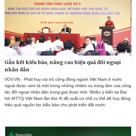
Văn hóa
Giải trí
Sân khấu - Điện ảnh
Nghệ sĩ
Văn học
Thời trang
Âm nhạc
Sao Việt
Di sản
Gắn kết kiều bào, nâng cao hiệu quả đối ngoại
nhân dân
VOV.VN - Phát huy vai trò cộng đồng người Việt Nam ở nước
ngoài được xem là một trong những nhiệm vụ trọng tâm của công
tác đối ngoại nhân dân trong giai đoạn mới. Nhiều ý kiến tại Đại
hội MTTQ Việt Nam lần thứ XI đề xuất cơ chế cụ thể để huy động
hiệu quả nguồn lực kiều bào cho phát triển đất nước.