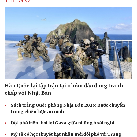
THẾ GIỚI
Du lịch
Podcast
Tư vấn
Câu chuyện thời sự
Săn Tour
Đọc truyện đêm khuya
check-in
Cửa sổ tình yêu
Kể chuyện cho bé
Hạt giống tâm hồn
Hàn Quốc lại tập trận tại nhóm đảo đang tranh
chấp với Nhật Bản
Sách trắng Quốc phòng Nhật Bản 2026: Bước chuyển
trong chiến lược an ninh
Đột phá hiếm hoi tại Gaza giữa những hoài nghi
Mỹ sẽ có học thuyết hạt nhân mới đối phó với Trung