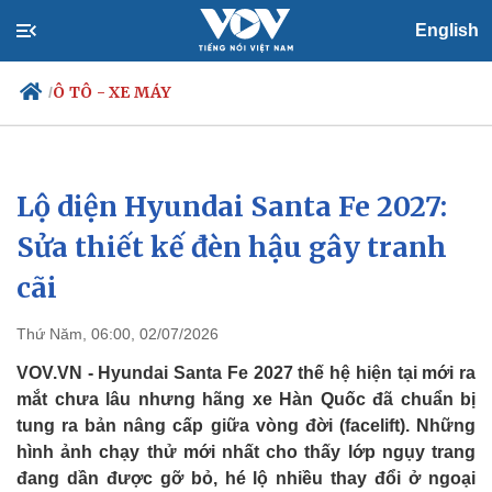
English
Ô TÔ - XE MÁY
/
Lộ diện Hyundai Santa Fe 2027:
Chính trị
Xã hội
Đảng
Tin 24h
Sửa thiết kế đèn hậu gây tranh
Tổ chức nhân sự
Dự báo thời tiết
cãi
Quốc hội
Giáo dục
Nhận diện sự thật
Dấu ấn VOV
Việc làm
Thứ Năm, 06:00, 02/07/2026
Biển đảo
VOV.VN - Hyundai Santa Fe 2027 thế hệ hiện tại mới ra
mắt chưa lâu nhưng hãng xe Hàn Quốc đã chuẩn bị
tung ra bản nâng cấp giữa vòng đời (facelift). Những
hình ảnh chạy thử mới nhất cho thấy lớp ngụy trang
đang dần được gỡ bỏ, hé lộ nhiều thay đổi ở ngoại