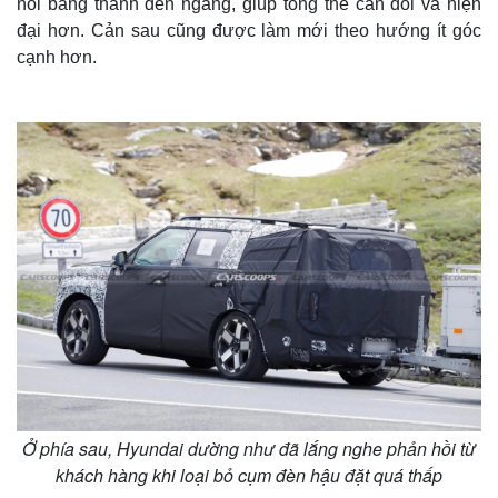
nối bằng thanh đèn ngang, giúp tổng thể cân đối và hiện
đại hơn. Cản sau cũng được làm mới theo hướng ít góc
cạnh hơn.
Thế giới
Multimedia
Quan sát
Video
Cuộc sống đó đây
Ảnh
Hồ sơ
E-Magazine
Infographic
Ở phía sau, Hyundai dường như đã lắng nghe phản hồi từ
khách hàng khi loại bỏ cụm đèn hậu đặt quá thấp