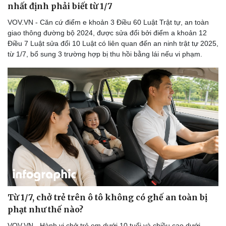
nhất định phải biết từ 1/7
VOV.VN - Căn cứ điểm e khoản 3 Điều 60 Luật Trật tự, an toàn
giao thông đường bộ 2024, được sửa đổi bởi điểm a khoản 12
Điều 7 Luật sửa đổi 10 Luật có liên quan đến an ninh trật tự 2025,
Doanh nghiệp
Công nghệ
từ 1/7, bổ sung 3 trường hợp bị thu hồi bằng lái nếu vi phạm.
Thông tin doanh nghiệp
Sành điệu
Doanh nghiệp 24h
Tin Công nghệ
Doanh nhân
Trải nghiệm
Vì cộng đồng
Chuyển đổi số
Từ 1/7, chở trẻ trên ô tô không có ghế an toàn bị
phạt như thế nào?
VOV.VN - Hành vi chở trẻ em dưới 10 tuổi và chiều cao dưới