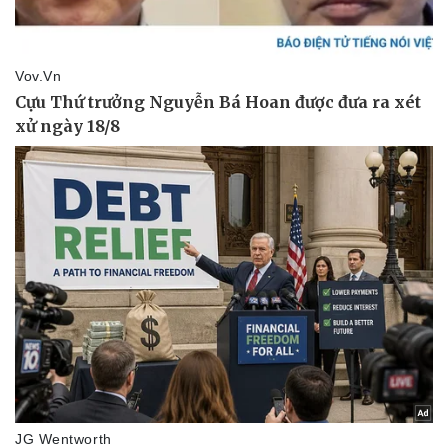
Vụ án
Vũ khí
Tin nóng
Việt Nam
Tư vấn luật
Phân tích