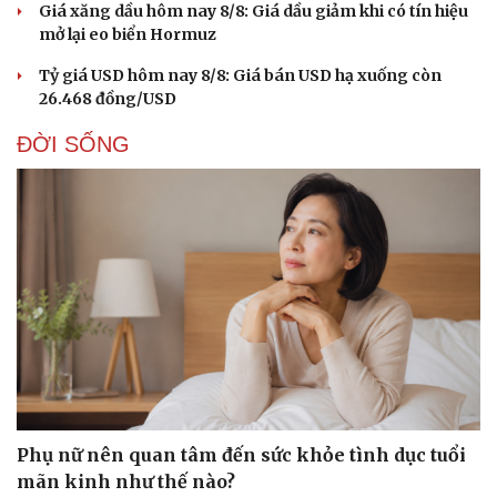
Giá xăng dầu hôm nay 8/8: Giá dầu giảm khi có tín hiệu
mở lại eo biển Hormuz
Tỷ giá USD hôm nay 8/8: Giá bán USD hạ xuống còn
26.468 đồng/USD
ĐỜI SỐNG
Du lịch
Podcast
Tư vấn
Câu chuyện thời sự
Săn Tour
Đọc truyện đêm khuya
Phụ nữ nên quan tâm đến sức khỏe tình dục tuổi
check-in
Cửa sổ tình yêu
mãn kinh như thế nào?
Kể chuyện cho bé