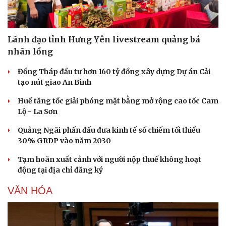
Lãnh đạo tỉnh Hưng Yên livestream quảng bá
nhãn lồng
Đồng Tháp đầu tư hơn 160 tỷ đồng xây dựng Dự án Cải
tạo nút giao An Bình
Huế tăng tốc giải phóng mặt bằng mở rộng cao tốc Cam
Lộ - La Sơn
Quảng Ngãi phấn đấu đưa kinh tế số chiếm tối thiểu
30% GRDP vào năm 2030
Văn hóa
Giải trí
Tạm hoãn xuất cảnh với người nộp thuế không hoạt
Sân khấu - Điện ảnh
Nghệ sĩ
động tại địa chỉ đăng ký
Văn học
Thời trang
Âm nhạc
Sao Việt
VĂN HÓA
Di sản