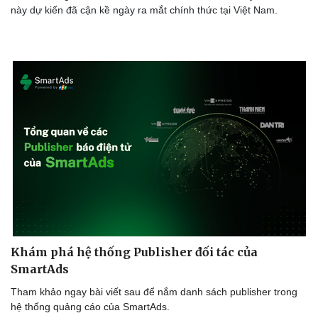
này dự kiến đã cận kề ngày ra mắt chính thức tại Việt Nam.
Sức khỏe
Đời sống
Dinh dưỡng - món ngon
Nhà đẹp
Cây thuốc
Blog
Sản phụ khoa
Tình yêu - Gia đình
Nhi khoa
Nam khoa
Làm đẹp - giảm cân
Phòng mạch online
Ăn sạch sống khỏe
Khám phá hệ thống Publisher đối tác của
SmartAds
Tham khảo ngay bài viết sau để nắm danh sách publisher trong
hệ thống quảng cáo của SmartAds.