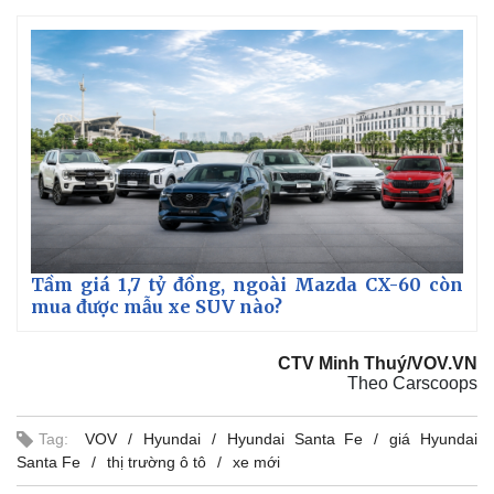
Tầm giá 1,7 tỷ đồng, ngoài Mazda CX-60 còn
mua được mẫu xe SUV nào?
CTV Minh Thuý/VOV.VN
Theo Carscoops
Kinh tế
Thị trường
Bất động sản
Giá vàng
Khởi nghiệp
Tiêu dùng
Tag:
VOV
Hyundai
Hyundai Santa Fe
giá Hyundai
Tỷ giá
Santa Fe
thị trường ô tô
xe mới
Chứng khoán