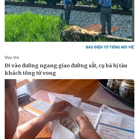
Thể thao
Ô tô - Xe máy
Bóng đá
Ô tô
Lịch thi đấu bóng đá
Xe máy
Thế giới thể thao
Tư vấn
eSports
Hậu trường