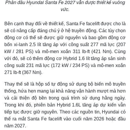
Phần đầu Hyundai Santa Fe 2027 vẫn được thiết kế vuông
vức.
Bên cạnh thay đổi về thiết kế, Santa Fe facelift được cho là
sẽ có nâng cấp đáng chú ý ở hệ truyền động. Các tùy chọn
động cơ có thể sẽ được giữ nguyên và bao gồm động cơ
bốn xi-lanh 2.5 lít tăng áp với công suất 277 mã lực (207
kW / 281 PS) và mô-men xoắn 311 lb-ft (421 Nm). Cùng
với đó, sẽ có thêm động cơ Hybrid 1.6 lít tăng áp sản sinh
công suất 231 mã lực (172 kW / 234 PS) và mô-men xoắn
271 lb-ft (367 Nm).
Thay thế sẽ là hộp số tự động sử dụng bộ biến mô truyền
thống, hứa hẹn mang lại khả năng vận hành mượt mà hơn
và cải thiện độ bền trong quá trình sử dụng hằng ngày.
Trong khi đó, phiên bản Hybrid 1.6L tăng áp dự kiến vẫn
tiếp tục được giữ nguyên. Theo các nguồn tin, Hyundai có
thể ra mắt Santa Fe facelift vào cuối năm 2026 hoặc đầu
năm 2027.