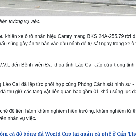
iện trường vụ việc.
iều khiển xe ô tô nhãn hiệu Camry mang BKS 24A-255.79 rời đi
ẩu súng gây án tự bắn vào đầu mình để tự sát ngay trong xe ô 
.V.L đến Bệnh viện Đa khoa tỉnh Lào Cai cấp cứu trong tình 
 Lào Cai đã lập tức phối hợp cùng Phòng Cảnh sát hình sự -
đã thu giữ các tang vật liên quan bao gồm 01 khẩu súng lục d
chẽ để tiến hành khám nghiệm hiện trường, khám nghiệm tử thi
yên nhân vụ việc.
óm cá độ bóng đá World Cup tại quán cà phê ở Cần Th