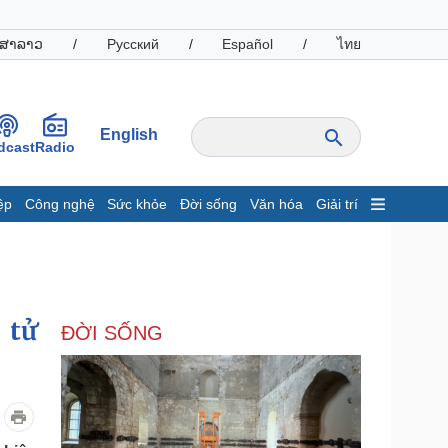
ສາລາວ
/
Русский
/
Español
/
ไทย
English
dcast
Radio
ệp
Công nghệ
Sức khỏe
Đời sống
Văn hóa
Giải trí
inh tế
Thị trường
ất động sản
Giá vàng
hởi nghiệp
Tiêu dùng
Tỷ giá
 tử
ĐỜI SỐNG
Chứng khoán
Giá cà phê
oanh nghiệp
Công nghệ
hông tin doanh nghiệp
Sành điệu