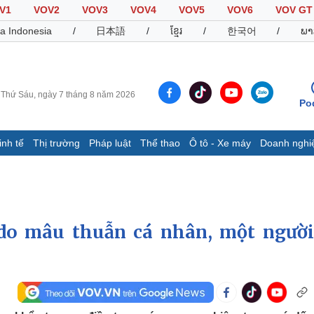
V1
VOV2
VOV3
VOV4
VOV5
VOV6
VOV GT
a Indonesia
/
日本語
/
ខ្មែរ
/
한국어
/
ພາ
Thứ Sáu, ngày 7 tháng 8 năm 2026
Po
inh tế
Thị trường
Pháp luật
Thể thao
Ô tô - Xe máy
Doanh nghi
Thế giới
Multimedia
K
Quan sát
Video
B
Cuộc sống đó đây
Ảnh
K
Hồ sơ
E-Magazine
do mâu thuẫn cá nhân, một người
Infographic
Thể thao
Ô tô - Xe máy
D
Bóng đá
Ô tô
T