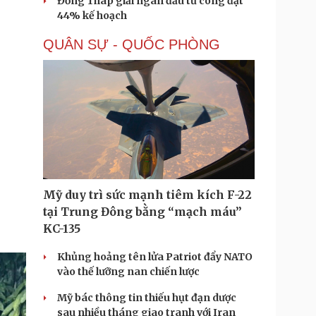
Đồng Tháp giải ngân đầu tư công đạt
44% kế hoạch
QUÂN SỰ - QUỐC PHÒNG
Mỹ duy trì sức mạnh tiêm kích F-22
tại Trung Đông bằng “mạch máu”
KC-135
Khủng hoảng tên lửa Patriot đẩy NATO
vào thế lưỡng nan chiến lược
Mỹ bác thông tin thiếu hụt đạn dược
sau nhiều tháng giao tranh với Iran