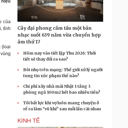
 hiệu
Doanh nghiệp 24h
Tin Công nghệ
Doanh nhân
Trải nghiệm
ì cộng đồng
Chuyển đổi số
o của
Cây đại phong cầm tấu một bản
 tỉnh
u lịch
Podcast
nhạc suốt 639 năm vừa chuyển hợp
Tư vấn
Câu chuyện thời sự
âm thứ 17
Săn Tour
Đọc truyện đêm khuya
 (loại
heck-in
Cửa sổ tình yêu
Hôm nay vào tiết lập Thu 2026: Thời
 vùng
Kể chuyện cho bé
tiết sẽ thay đổi ra sao?
Hạt giống tâm hồn
Bôi nhọ trên mạng: Thế giới xử lý người
tung tin xúc phạm thế nào?
Chi phí xây nhà mái Nhật 1 tầng 3
phòng ngủ 100m2 hết bao nhiêu tiền?
Tôi bất lực khi vợ luôn mang chuyện ở
rể ra làm "vũ khí" sau mỗi lần cãi nhau
KINH TẾ