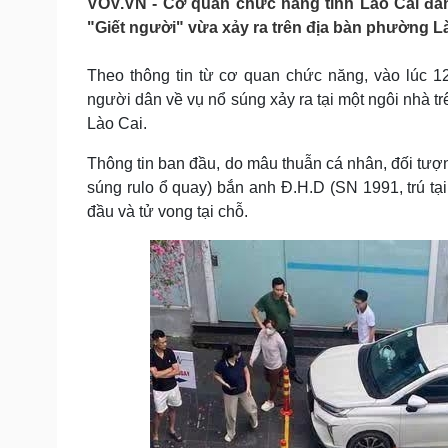
VOV.VN - Cơ quan chức năng tỉnh Lào Cai đan
Tin nóng
Việt Nam
"Giết người" vừa xảy ra trên địa bàn phường Là
Tư vấn luật
Phân tích
Theo thông tin từ cơ quan chức năng, vào lúc 
người dân về vụ nổ súng xảy ra tại một ngôi nhà 
Sức khỏe
Đời sống
Lào Cai.
Dinh dưỡng - món ngon
Nhà đẹp
Cây thuốc
Blog
Thông tin ban đầu, do mâu thuẫn cá nhân, đối tượn
Sản phụ khoa
Tình yêu - Gia đình
súng rulo ổ quay) bắn anh Đ.H.D (SN 1991, trú t
Nhi khoa
đầu và tử vong tại chỗ.
Nam khoa
Làm đẹp - giảm cân
Phòng mạch online
Ăn sạch sống khỏe
Cải chính