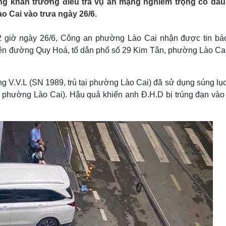
g khẩn trương điều tra vụ án mạng nghiêm trọng có dấu
Lịch thi đấu bóng đá
Xe máy
o Cai vào trưa ngày 26/6.
Thế giới thể thao
Tư vấn
eSports
V
Hậu trường
12 giờ ngày 26/6, Công an phường Lào Cai nhận được tin bá
trên đường Quy Hoá, tổ dân phố số 29 Kim Tân, phường Lào Cai,
Văn hóa
Giải trí
D
Sân khấu - Điện ảnh
Nghệ sĩ
Văn học
Thời trang
g V.V.L (SN 1989, trú tại phường Lào Cai) đã sử dụng súng lục
Âm nhạc
Sao Việt
c
ại phường Lào Cai). Hậu quả khiến anh Đ.H.D bị trúng đạn vào
Di sản