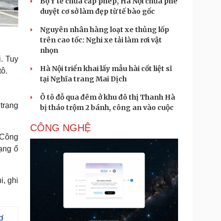
Bộ Y tế chưa cấp phép, Hà Nội chưa phê
duyệt cơ sở làm đẹp từ tế bào gốc
Nguyên nhân hàng loạt xe thủng lốp
trên cao tốc: Nghi xe tải làm rơi vật
nhọn
. Tuy
Hà Nội triển khai lấy mẫu hài cốt liệt sĩ
tô.
tại Nghĩa trang Mai Dịch
Ô tô đỗ qua đêm ở khu đô thị Thanh Hà
trạng
bị tháo trộm 2 bánh, công an vào cuộc
CÔNG NGHỆ
 Công
ạng ổ
, ghi
ơ