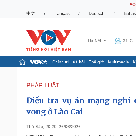
VO
中文
/
français
/
Deutsch
/
Bahas
31°C
Hà Nội
Chính trị
Xã hội
Thế giới
Multimedia
K
Chính trị
Xã hội
Đảng
Tin 24h
PHÁP LUẬT
Tổ chức nhân sự
Dự báo thời tiết
Quốc hội
Giáo dục
Điều tra vụ án mạng nghi 
Nhận diện sự thật
Dấu ấn VOV
Việc làm
vong ở Lào Cai
Biển đảo
Pháp luật
Quân sự - Quốc phòng
Thứ Sáu, 20:20, 26/06/2026
Vụ án
Vũ khí