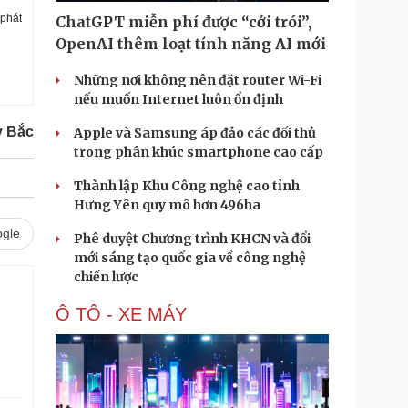
 phát
ChatGPT miễn phí được “cởi trói”,
OpenAI thêm loạt tính năng AI mới
Những nơi không nên đặt router Wi-Fi
nếu muốn Internet luôn ổn định
y Bắc
Apple và Samsung áp đảo các đối thủ
trong phân khúc smartphone cao cấp
Thành lập Khu Công nghệ cao tỉnh
Hưng Yên quy mô hơn 496ha
gle
Phê duyệt Chương trình KHCN và đổi
mới sáng tạo quốc gia về công nghệ
chiến lược
Ô TÔ - XE MÁY