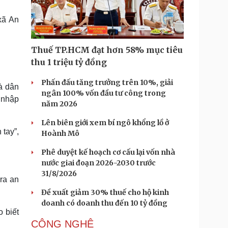
Doanh nghiệp 24h
Tin Công nghệ
Doanh nhân
Trải nghiệm
xã An
ì cộng đồng
Chuyển đổi số
Thuế TP.HCM đạt hơn 58% mục tiêu
u lịch
Podcast
thu 1 triệu tỷ đồng
Tư vấn
Câu chuyện thời sự
Săn Tour
Đọc truyện đêm khuya
Phấn đấu tăng trưởng trên 10%, giải
à dân
heck-in
Cửa sổ tình yêu
ngân 100% vốn đầu tư công trong
 nhập
Kể chuyện cho bé
năm 2026
Hạt giống tâm hồn
Lên biên giới xem bí ngô khổng lồ ở
 tay”,
Hoành Mô
Phê duyệt kế hoạch cơ cấu lại vốn nhà
nước giai đoạn 2026-2030 trước
31/8/2026
ra an
Đề xuất giảm 30% thuế cho hộ kinh
doanh có doanh thu đến 10 tỷ đồng
 biết
CÔNG NGHỆ