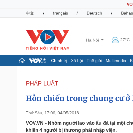
VO
中文
/
français
/
Deutsch
/
Bahas
27°C
Hà Nội
Chính trị
Xã hội
Thế giới
Multimedia
K
Chính trị
Xã hội
Đảng
Tin 24h
PHÁP LUẬT
Tổ chức nhân sự
Dự báo thời tiết
Quốc hội
Giáo dục
Hỗn chiến trong chung cư ở 
Nhận diện sự thật
Dấu ấn VOV
Việc làm
Biển đảo
Thứ Sáu, 17:06, 04/05/2018
Pháp luật
Quân sự - Quốc phòng
VOV.VN - Nhóm người lao vào ẩu đả tại một c
khiến 4 người bị thương phải nhập viện.
Vụ án
Vũ khí