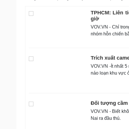
TPHCM: Liên ti
giờ
VOV.VN - Chỉ trong
nhóm hỗn chiến bằ
Trích xuất cam
VOV.VN -Ít nhất 5
náo loạn khu vực 
Đối tượng cầm 
VOV.VN - Biết khô
Nai ra đầu thú.