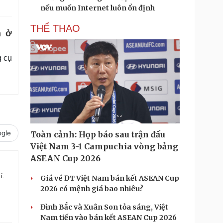
nếu muốn Internet luôn ổn định
THỂ THAO
n ở
g cụ
gle
Toàn cảnh: Họp báo sau trận đấu
Việt Nam 3-1 Campuchia vòng bảng
ASEAN Cup 2026
í.
Giá vé ĐT Việt Nam bán kết ASEAN Cup
2026 có mệnh giá bao nhiêu?
Đình Bắc và Xuân Son tỏa sáng, Việt
Nam tiến vào bán kết ASEAN Cup 2026