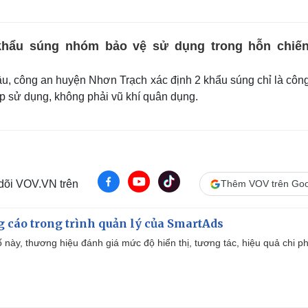
khẩu súng nhóm bảo vệ sử dụng trong hỗn chiế
, công an huyện Nhơn Trạch xác định 2 khẩu súng chỉ là côn
ép sử dụng, không phải vũ khí quân dụng.
 dõi VOV.VN trên
Thêm VOV trên Goo
g cáo trong trình quản lý của SmartAds
 này, thương hiệu đánh giá mức độ hiển thị, tương tác, hiệu quả chi ph