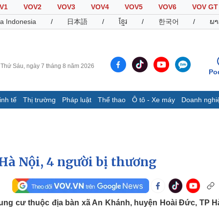
V1
VOV2
VOV3
VOV4
VOV5
VOV6
VOV GT
a Indonesia
/
日本語
/
ខ្មែរ
/
한국어
/
ພາ
Thứ Sáu, ngày 7 tháng 8 năm 2026
Po
inh tế
Thị trường
Pháp luật
Thể thao
Ô tô - Xe máy
Doanh nghi
Thế giới
Multimedia
K
Quan sát
Video
B
Cuộc sống đó đây
Ảnh
K
Hồ sơ
E-Magazine
Hà Nội, 4 người bị thương
Infographic
Thể thao
Ô tô - Xe máy
D
hung cư thuộc địa bàn xã An Khánh, huyện Hoài Đức, TP H
Bóng đá
Ô tô
T