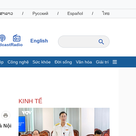
ສາລາວ
/
Русский
/
Español
/
ไทย
English
dcast
Radio
ệp
Công nghệ
Sức khỏe
Đời sống
Văn hóa
Giải trí
inh tế
Thị trường
ất động sản
Giá vàng
hởi nghiệp
Tiêu dùng
Tỷ giá
KINH TẾ
Chứng khoán
Giá cà phê
oanh nghiệp
Công nghệ
à Nội
hông tin doanh nghiệp
Sành điệu