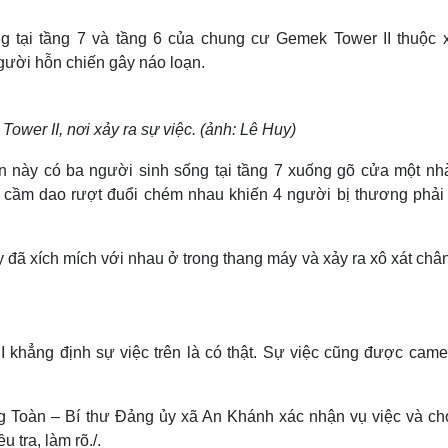
Lịch thi đấu bóng đá
Xe máy
Thế giới thể thao
Tư vấn
g tại tầng 7 và tầng 6 của chung cư Gemek Tower II thuộc 
eSports
V
ười hỗn chiến gây náo loạn.
Hậu trường
Văn hóa
Giải trí
D
wer II, nơi xảy ra sự việc. (ảnh: Lê Huy)
Sân khấu - Điện ảnh
Nghệ sĩ
Văn học
Thời trang
an này có ba người sinh sống tại tầng 7 xuống gõ cửa một nh
Âm nhạc
Sao Việt
c
n cầm dao rượt đuổi chém nhau khiến 4 người bị thương phải
Di sản
 đã xích mích với nhau ở trong thang máy và xảy ra xô xát chân
 khẳng định sự việc trên là có thật. Sự việc cũng được came
g Toàn – Bí thư Đảng ủy xã An Khánh xác nhận vụ việc và cho
tra, làm rõ./.