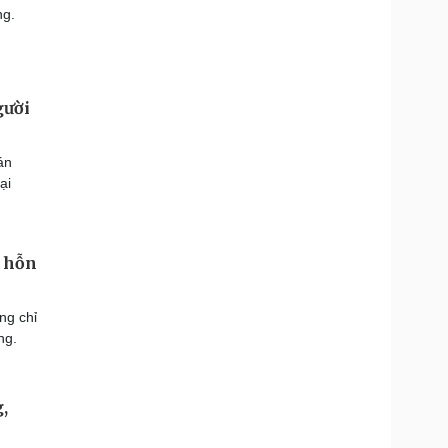
ng.
gười
án
ại
g hỗn
ng chỉ
ng.
,