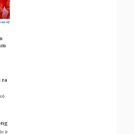
 ra
 có
ong
ến ở