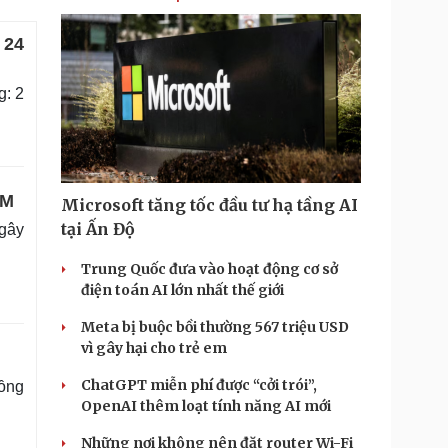
 24
g: 2
CM
Microsoft tăng tốc đầu tư hạ tầng AI
tại Ấn Độ
 gây
Trung Quốc đưa vào hoạt động cơ sở
điện toán AI lớn nhất thế giới
Meta bị buộc bồi thường 567 triệu USD
vì gây hại cho trẻ em
ChatGPT miễn phí được “cởi trói”,
Đồng
OpenAI thêm loạt tính năng AI mới
Những nơi không nên đặt router Wi-Fi