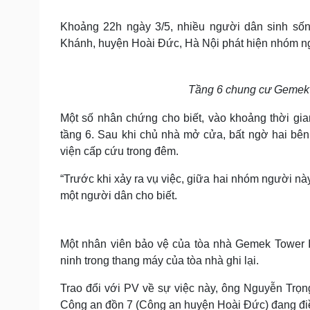
Tin nóng
Việt Nam
Tư vấn luật
Phân tích
Khoảng 22h ngày 3/5, nhiều người dân sinh sốn
Khánh, huyện Hoài Đức, Hà Nội phát hiện nhóm ng
Sức khỏe
Đời sống
Tầng 6 chung cư Gemek To
Dinh dưỡng - món ngon
Nhà đẹp
Cây thuốc
Blog
Một số nhân chứng cho biết, vào khoảng thời gi
Sản phụ khoa
Tình yêu - Gia đình
tầng 6. Sau khi chủ nhà mở cửa, bất ngờ hai bê
Nhi khoa
viện cấp cứu trong đêm.
Nam khoa
Làm đẹp - giảm cân
“Trước khi xảy ra vụ việc, giữa hai nhóm người này
Phòng mạch online
một người dân cho biết.
Ăn sạch sống khỏe
Cải chính
Một nhân viên bảo vệ của tòa nhà Gemek Tower II
ninh trong thang máy của tòa nhà ghi lại.
Trao đổi với PV về sự việc này, ông Nguyễn Trọn
Công an đồn 7 (Công an huyện Hoài Đức) đang điều 