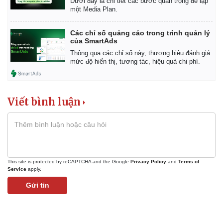
Dưới đây là chi tiết các bước quan trọng để lập
một Media Plan.
Các chỉ số quảng cáo trong trình quản lý
của SmartAds
Thông qua các chỉ số này, thương hiệu đánh giá
mức độ hiển thị, tương tác, hiệu quả chi phí.
Viết bình luận
This site is protected by reCAPTCHA and the Google
Privacy Policy
and
Terms of
Service
apply.
Gửi tin
Pháp luật
Quân sự - Quốc phòng