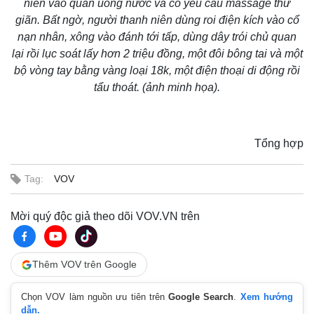
niên vào quán uống nước và có yêu cầu massage thư
Giá cà phê
giãn. Bất ngờ, người thanh niên dùng roi điện kích vào cổ
nạn nhân, xông vào đánh tới tấp, dùng dây trói chủ quan
lại rồi lục soát lấy hơn 2 triệu đồng, một đôi bông tai và một
bộ vòng tay bằng vàng loại 18k, một điện thoại di động rồi
tẩu thoát. (ảnh minh họa).
Tổng hợp
Tag:
VOV
Mời quý độc giả theo dõi VOV.VN trên
Thêm VOV trên Google
Chọn VOV làm nguồn ưu tiên trên
Google Search
.
Xem hướng
dẫn.