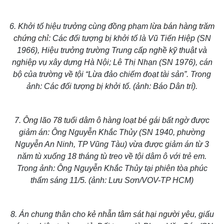
6. Khởi tố hiệu trưởng cùng đồng phạm
lừa bán hàng trăm
chứng chỉ
: Các đối tượng bị khởi tố là Vũ Tiến Hiệp (SN
1966), Hiệu trưởng trường Trung cấp nghề kỹ thuật và
nghiệp vụ xây dựng Hà Nội; Lê Thị Nhạn (SN 1976), cán
bộ của trường về tội “Lừa đảo chiếm đoạt tài sản”. Trong
ảnh: Các đối tượng bị khởi tố. (ảnh: Báo Dân trí).
7.
Ông lão 78 tuổi dâm ô hàng loạt bé gái
bất ngờ được
giảm án: Ông Nguyễn Khắc Thủy (SN 1940, phường
Nguyễn An Ninh, TP Vũng Tàu) vừa được giảm án từ 3
năm tù xuống 18 tháng tù treo về tội dâm ô với trẻ em.
Trong ảnh: Ông Nguyễn Khắc Thủy tại phiên tòa phúc
thẩm sáng 11/5. (ảnh: Lưu Sơn/VOV-TP HCM)
8. Án chung thân cho
kẻ nhẫn tâm sát hại người yêu
, giấu