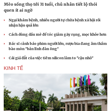
Mèo sống thọ tới 31 tuổi, chủ nhân tiết lộ thói
quen ít ai ngờ
Ngại khám bệnh, nhiều người tự chữa bệnh xã hội rồi
nhận hậu quả lớn
Cách dùng dầu mè để tóc giảm gãy rụng, mọc khỏe hơn
Bác sĩ cảnh báo phim người lớn, rượu bia đang âm thầm
bào mòn "bản lĩnh đàn ông"
Cái giá đắt của việc tiêm silicon làm to "cậu nhỏ"
KINH TẾ
Du lịch
Podcast
Tư vấn
Câu chuyện thời sự
Săn Tour
Đọc truyện đêm khuya
check-in
Cửa sổ tình yêu
Kể chuyện cho bé