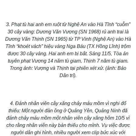
3. Phạt tù hai anh em ruột từ Nghệ An vào Hà Tĩnh
“cuỗm”
30 cây vàng
: Dương Văn Vượng (SN 1968) rủ anh trai là
Dương Văn Thịnh (SN 1965) từ TP Vinh (Nghệ An) vào Hà
Tĩnh “khoét vách” hiệu vàng Nga Báu (TX Hồng Lĩnh) trộm
được 30 cây vàng. Hai anh em bị bắt. Sáng 11/5, Tòa án
tuyên phạt Vượng 14 năm tù giam, Thịnh 7 năm tù giam.
Trong ảnh: Vượng và Thịnh tại phiên xét xử. (ảnh: Báo
Dân trí).
4.
Đánh nhân viên cây xăng chảy máu mồm
vì nghi đổ
thiếu: Một người đàn ông ở Quảng Yên, Quảng Ninh đã
đánh chảy máu mồm một nhân viên cây xăng hôm 10/5 vì
cho rằng nhân viên này bán thiếu cho mình. Vụ việc được
người dân ghi hình, nhiều người xem clip bức xúc với