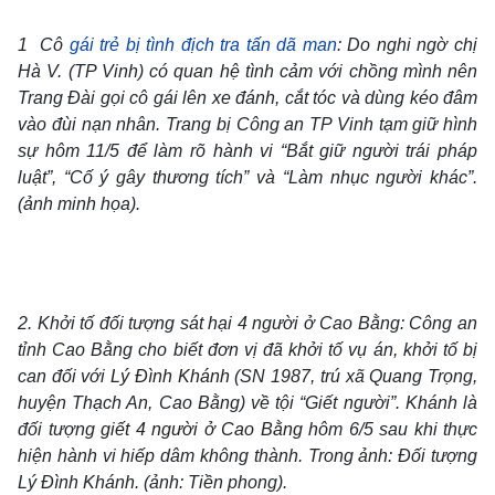
1 Cô
gái trẻ bị tình địch tra tấn dã man
: Do nghi ngờ chị
Hà V. (TP Vinh) có quan hệ tình cảm với chồng mình nên
Trang Đài gọi cô gái lên xe đánh, cắt tóc và dùng kéo đâm
vào đùi nạn nhân. Trang bị Công an TP Vinh tạm giữ hình
sự hôm 11/5 để làm rõ hành vi “Bắt giữ người trái pháp
luật”, “Cố ý gây thương tích” và “Làm nhục người khác”.
(ảnh minh họa).
2. Khởi tố đối tượng sát hại 4 người ở Cao Bằng: Công an
tỉnh Cao Bằng cho biết đơn vị đã khởi tố vụ án, khởi tố bị
can đối với
Lý Đình Khánh
(SN 1987, trú xã Quang Trọng,
huyện Thạch An, Cao Bằng) về tội “Giết người”. Khánh là
đối tượng
giết 4 người ở Cao Bằng
hôm 6/5 sau khi thực
hiện hành vi hiếp dâm không thành. Trong ảnh: Đối tượng
Lý Đình Khánh. (ảnh: Tiền phong).