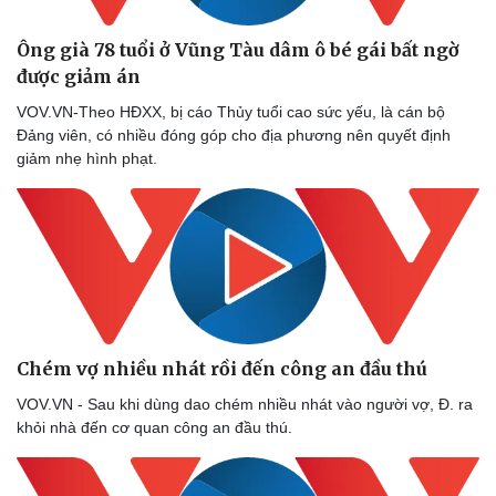
Ông già 78 tuổi ở Vũng Tàu dâm ô bé gái bất ngờ
được giảm án
Doanh nghiệp
Công nghệ
VOV.VN-Theo HĐXX, bị cáo Thủy tuổi cao sức yếu, là cán bộ
Thông tin doanh nghiệp
Sành điệu
Đảng viên, có nhiều đóng góp cho địa phương nên quyết định
Doanh nghiệp 24h
Tin Công nghệ
giảm nhẹ hình phạt.
Doanh nhân
Trải nghiệm
Vì cộng đồng
Chuyển đổi số
Chém vợ nhiều nhát rồi đến công an đầu thú
VOV.VN - Sau khi dùng dao chém nhiều nhát vào người vợ, Đ. ra
khỏi nhà đến cơ quan công an đầu thú.