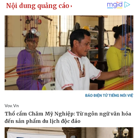
Vụ án
Vũ khí
Tin nóng
Việt Nam
Tư vấn luật
Phân tích