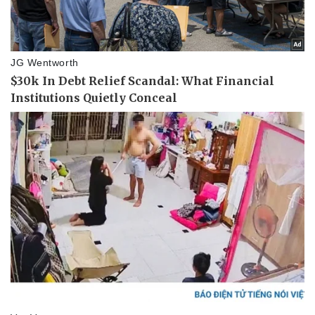
Thể thao
Ô tô - Xe máy
Bóng đá
Ô tô
Lịch thi đấu bóng đá
Xe máy
Thế giới thể thao
Tư vấn
eSports
Hậu trường