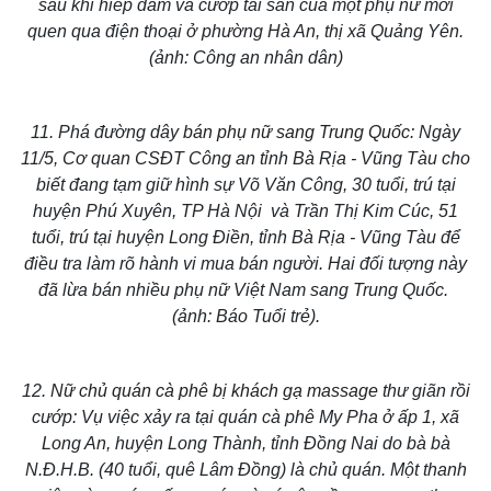
sau khi hiếp dâm và cướp tài sản của một phụ nữ mới
quen qua điện thoại ở phường Hà An, thị xã Quảng Yên.
(ảnh: Công an nhân dân)
11. Phá đường dây
bán phụ nữ sang Trung Quốc
: Ngày
11/5, Cơ quan CSĐT Công an tỉnh Bà Rịa - Vũng Tàu cho
biết đang tạm giữ hình sự Võ Văn Công, 30 tuổi, trú tại
huyện Phú Xuyên, TP Hà Nội và Trần Thị Kim Cúc, 51
tuổi, trú tại huyện Long Điền, tỉnh Bà Rịa - Vũng Tàu để
điều tra làm rõ hành vi mua bán người. Hai đối tượng này
đã lừa bán nhiều phụ nữ Việt Nam sang Trung Quốc.
(ảnh: Báo Tuổi trẻ).
Kinh tế
Thị trường
12.
Nữ chủ quán cà phê bị khách gạ massage
thư giãn rồi
Bất động sản
Giá vàng
cướp: Vụ việc xảy ra tại quán cà phê My Pha ở ấp 1, xã
Khởi nghiệp
Tiêu dùng
Long An, huyện Long Thành, tỉnh Đồng Nai do bà bà
Tỷ giá
N.Đ.H.B. (40 tuổi, quê Lâm Đồng) là chủ quán. Một thanh
Chứng khoán