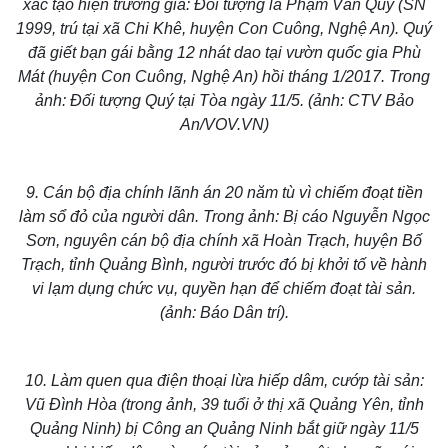
xác tạo hiện trường giả: Đối tượng là Phạm Văn Qúy (SN
1999, trú tại xã Chi Khê, huyện Con Cuông, Nghệ An). Quý
đã giết bạn gái bằng 12 nhát dao tại vườn quốc gia Phù
Mát (huyện Con Cuông, Nghệ An) hồi tháng 1/2017. Trong
ảnh: Đối tượng Quý tại Tòa ngày 11/5. (ảnh: CTV Bảo
An/VOV.VN)
9. Cán bộ địa chính lãnh án 20 năm tù vì
chiếm đoạt tiền
làm sổ đỏ
của người dân. Trong ảnh: Bị cáo Nguyễn Ngọc
Sơn, nguyên cán bộ địa chính xã Hoàn Trạch, huyện Bố
Trạch, tỉnh Quảng Bình, người trước đó bị khởi tố về hành
vi lạm dụng chức vụ, quyền hạn để chiếm đoạt tài sản.
(ảnh: Báo Dân trí).
10.
Làm quen qua điện thoại lừa hiếp dâm
, cướp tài sản:
Vũ Đình Hòa (trong ảnh, 39 tuổi ở thị xã Quảng Yên, tỉnh
Quảng Ninh) bị Công an Quảng Ninh bắt giữ ngày 11/5