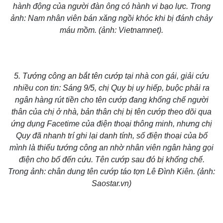
hành động của người đàn ông có hành vi bạo lực. Trong
ảnh: Nam nhân viên bán xăng ngồi khóc khi bị đánh chảy
máu mồm. (ảnh: Vietnamnet).
5.
Tướng công an bắt tên cướp
tại nhà con gái, giải cứu
nhiều con tin: Sáng 9/5, chị Quy bị uy hiếp, buộc phải ra
ngân hàng rút tiền cho tên cướp đang khống chế người
thân của chị ở nhà, bản thân chị bị tên cướp theo dõi qua
ứng dụng Facetime của điện thoại thông minh, nhưng chị
Quy đã nhanh trí ghi lại danh tính, số điện thoại của bố
Thế giới
Multimedia
mình là thiếu tướng công an nhờ nhân viên ngân hàng gọi
Quan sát
Video
điện cho bố đến cứu. Tên cướp sau đó bị khống chế.
Cuộc sống đó đây
Ảnh
Trong ảnh: chân dung tên cướp táo tợn Lê Đình Kiên. (ảnh:
Hồ sơ
E-Magazine
Saostar.vn)
Infographic