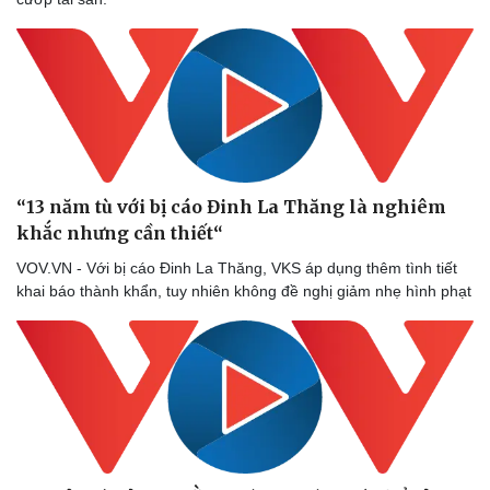
“13 năm tù với bị cáo Đinh La Thăng là nghiêm
khắc nhưng cần thiết“
VOV.VN - Với bị cáo Đinh La Thăng, VKS áp dụng thêm tình tiết
khai báo thành khẩn, tuy nhiên không đề nghị giảm nhẹ hình phạt
Văn hóa
Giải trí
Sân khấu - Điện ảnh
Nghệ sĩ
Văn học
Thời trang
Âm nhạc
Sao Việt
Di sản