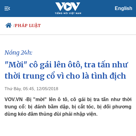
English
PHÁP LUẬT
/
Nóng 24h:
Chính trị
Xã hội
"Mời" cô gái lên ôtô, tra tấn như
Đảng
Tin 24h
Tổ chức nhân sự
Dự báo thời tiết
thời trung cổ vì cho là tình địch
Quốc hội
Giáo dục
Nhận diện sự thật
Dấu ấn VOV
Thứ Bảy, 05:45, 12/05/2018
Việc làm
Biển đảo
VOV.VN -Bị "mời" lên ô tô, cô gái bị tra tấn như thời
trung cổ: bị đánh bầm dập, bị cắt tóc, bị đối phương
dùng kéo đâm thủng đùi phải nhập viện.