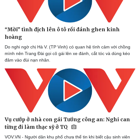
“Mời” tình địch lên ô tô rồi đánh ghen kinh
hoàng
Do nghi ngờ chị Hà V. (TP Vinh) có quan hệ tình cảm với chồng
Sức khỏe
Đời sống
mình nên Trang Đài gọi cô gái lên xe đánh, cắt tóc và dùng kéo
Dinh dưỡng - món ngon
Nhà đẹp
đâm vào đùi nạn nhân.
Cây thuốc
Blog
Sản phụ khoa
Tình yêu - Gia đình
Nhi khoa
Nam khoa
Làm đẹp - giảm cân
Phòng mạch online
Ăn sạch sống khỏe
Vụ cướp ở nhà con gái Tướng công an: Nghi can
từng đi làm thạc sỹ ở TQ
VOV.VN - Người dân khu phố chưa thể tin khi biết cậu sinh viên