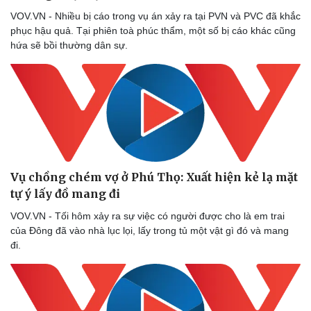
VOV.VN - Nhiều bị cáo trong vụ án xảy ra tại PVN và PVC đã khắc
phục hậu quả. Tại phiên toà phúc thẩm, một số bị cáo khác cũng
hứa sẽ bồi thường dân sự.
Vụ chồng chém vợ ở Phú Thọ: Xuất hiện kẻ lạ mặt
tự ý lấy đồ mang đi
VOV.VN - Tối hôm xảy ra sự việc có người được cho là em trai
của Đông đã vào nhà lục lọi, lấy trong tủ một vật gì đó và mang
đi.