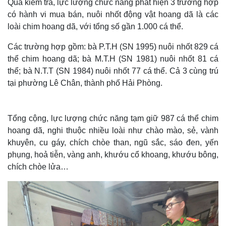
Qua kiểm tra, lực lượng chức năng phát hiện 3 trường hợp
có hành vi mua bán, nuôi nhốt động vật hoang dã là các
loài chim hoang dã, với tổng số gần 1.000 cá thể.
Các trường hợp gồm: bà P.T.H (SN 1995) nuôi nhốt 829 cá
thể chim hoang dã; bà M.T.H (SN 1981) nuôi nhốt 81 cá
thể; bà N.T.T (SN 1984) nuôi nhốt 77 cá thể. Cả 3 cùng trú
tại phường Lê Chân, thành phố Hải Phòng.
Tổng cộng, lực lượng chức năng tạm giữ 987 cá thể chim
hoang dã, nghi thuộc nhiều loài như chào mào, sẻ, vành
khuyên, cu gáy, chích chòe than, ngũ sắc, sáo đen, yến
phụng, hoả tiễn, vàng anh, khướu cổ khoang, khướu bông,
chích chòe lửa…