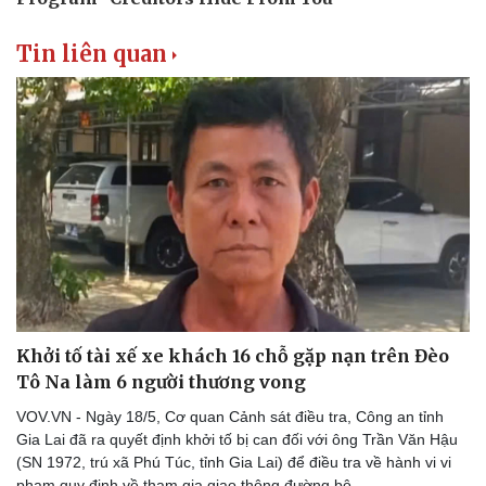
Thể thao
Ô tô - Xe máy
Bóng đá
Ô tô
Tin liên quan
Lịch thi đấu bóng đá
Xe máy
Thế giới thể thao
Tư vấn
eSports
Hậu trường
Khởi tố tài xế xe khách 16 chỗ gặp nạn trên Đèo
Tô Na làm 6 người thương vong
VOV.VN - Ngày 18/5, Cơ quan Cảnh sát điều tra, Công an tỉnh
Gia Lai đã ra quyết định khởi tố bị can đối với ông Trần Văn Hậu
(SN 1972, trú xã Phú Túc, tỉnh Gia Lai) để điều tra về hành vi vi
phạm quy định về tham gia giao thông đường bộ.