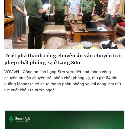
Doanh nghiệp
Công nghệ
Thông tin doanh nghiệp
Sành điệu
Doanh nghiệp 24h
Tin Công nghệ
Doanh nhân
Trải nghiệm
Vì cộng đồng
Chuyển đổi số
Triệt phá thành công chuyên án vận chuyển trái
phép chất phóng xạ ở Lạng Sơn
VOV.VN - Công an tỉnh Lạng Sơn vừa triệt phá thành công
chuyên án vận chuyển trái phép chất phóng xạ, thu giữ 84 tấn
quặng Monazite có chứa thành phần phóng xạ khi đang làm thủ
tục xuất khẩu ra nước ngoài.