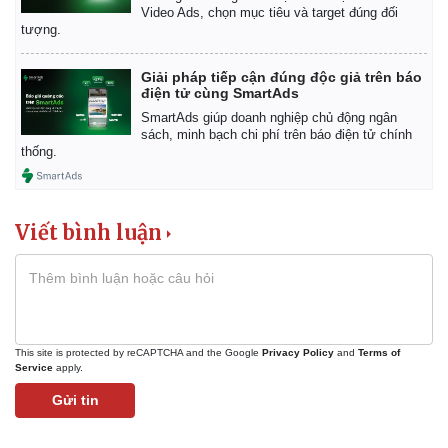
Giá cà phê
Video Ads, chọn mục tiêu và target đúng đối
tượng.
Giải pháp tiếp cận đúng độc giả trên báo
điện tử cùng SmartAds
SmartAds giúp doanh nghiệp chủ động ngân
sách, minh bạch chi phí trên báo điện tử chính
thống.
Viết bình luận
This site is protected by reCAPTCHA and the Google
Privacy Policy
and
Terms of
Service
apply.
Gửi tin