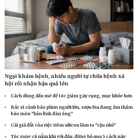
Ngại khám bệnh, nhiều người tự chữa bệnh xã
hội rồi nhận hậu quả lớn
Cách dùng dầu mè để tóc giảm gãy rụng, mọc khỏe hơn
Bác sĩ cảnh báo phim người lớn, rượu bia đang âm thầm
bào mòn "bản lĩnh đàn ông"
Cái giá đắt của việc tiêm silicon làm to "cậu nhỏ"
Tóc rụng cả nắm khi gội đầu, đừng bỏ qua 5 cách này