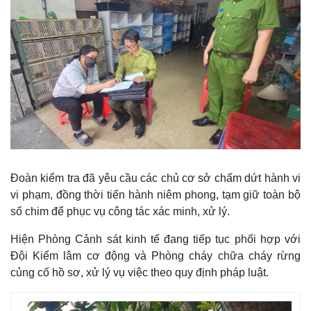
Đoàn kiểm tra đã yêu cầu các chủ cơ sở chấm dứt hành vi
vi phạm, đồng thời tiến hành niêm phong, tạm giữ toàn bộ
Thế giới
Multimedia
số chim để phục vụ công tác xác minh, xử lý.
Quan sát
Video
Cuộc sống đó đây
Ảnh
Hiện Phòng Cảnh sát kinh tế đang tiếp tục phối hợp với
Hồ sơ
E-Magazine
Đội Kiểm lâm cơ động và Phòng cháy chữa cháy rừng
Infographic
củng cố hồ sơ, xử lý vụ việc theo quy định pháp luật.