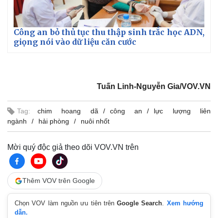
Công an bỏ thủ tục thu thập sinh trắc học ADN,
giọng nói vào dữ liệu căn cước
Tuấn Linh-Nguyễn Gia/VOV.VN
Tag:
chim hoang dã
công an
lực lượng liên
ngành
hải phòng
nuôi nhốt
Mời quý độc giả theo dõi VOV.VN trên
Thêm VOV trên Google
Chọn VOV làm nguồn ưu tiên trên
Google Search
.
Xem hướng
dẫn.