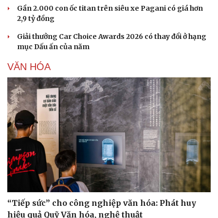
Gần 2.000 con ốc titan trên siêu xe Pagani có giá hơn
2,9 tỷ đồng
Giải thưởng Car Choice Awards 2026 có thay đổi ở hạng
mục Dấu ấn của năm
VĂN HÓA
Du lịch
Podcast
Tư vấn
Câu chuyện thời sự
Săn Tour
Đọc truyện đêm khuya
“Tiếp sức” cho công nghiệp văn hóa: Phát huy
check-in
Cửa sổ tình yêu
hiệu quả Quỹ Văn hóa, nghệ thuật
Kể chuyện cho bé