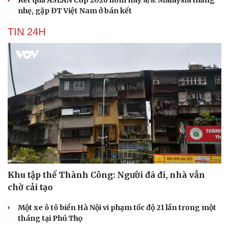
Kết quả ASEAN Cup 2026 hôm nay 8/8: Malaysia thắng
nhẹ, gặp ĐT Việt Nam ở bán kết
TIN 24H
Khu tập thể Thành Công: Người đã đi, nhà vẫn
chờ cải tạo
Một xe ô tô biển Hà Nội vi phạm tốc độ 21 lần trong một
tháng tại Phú Thọ