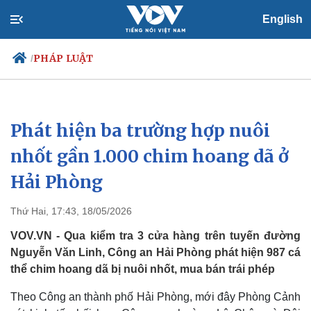
English
PHÁP LUẬT
/
Phát hiện ba trường hợp nuôi
Chính trị
Xã hội
Đảng
Tin 24h
nhốt gần 1.000 chim hoang dã ở
Tổ chức nhân sự
Dự báo thời tiết
Hải Phòng
Quốc hội
Giáo dục
Nhận diện sự thật
Dấu ấn VOV
Việc làm
Thứ Hai, 17:43, 18/05/2026
Biển đảo
VOV.VN - Qua kiểm tra 3 cửa hàng trên tuyến đường
Nguyễn Văn Linh, Công an Hải Phòng phát hiện 987 cá
thể chim hoang dã bị nuôi nhốt, mua bán trái phép
Theo Công an thành phố Hải Phòng, mới đây Phòng Cảnh