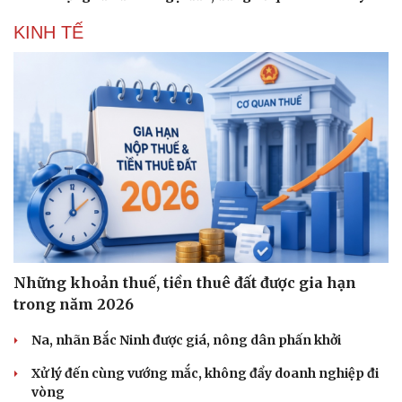
KINH TẾ
Sức khỏe
Đời sống
Dinh dưỡng - món ngon
Nhà đẹp
Cây thuốc
Blog
Sản phụ khoa
Tình yêu - Gia đình
Nhi khoa
Nam khoa
Làm đẹp - giảm cân
Phòng mạch online
Những khoản thuế, tiền thuê đất được gia hạn
Ăn sạch sống khỏe
trong năm 2026
Na, nhãn Bắc Ninh được giá, nông dân phấn khởi
Xử lý đến cùng vướng mắc, không đẩy doanh nghiệp đi
vòng