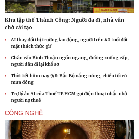
Khu tập thể Thành Công: Người đã đi, nhà vẫn
chờ cải tạo
AI thay đổi thị trường lao động, người trên 40 tuổi đối
mặt thách thức gì?
Chân cầu Bình Thuận ngổn ngang, đường xuống cấp,
người dân đi lại khổ sở
Thời tiết hôm nay 9/8: Bắc Bộ nắng nóng, chiều tối có
mưa dông
Văn hóa
Giải trí
Trợ lý ảo AI của Thuế TP.HCM gọi điện thoại nhắc nhở
Sân khấu - Điện ảnh
Nghệ sĩ
người nợ thuế
Văn học
Thời trang
CÔNG NGHỆ
Âm nhạc
Sao Việt
Di sản