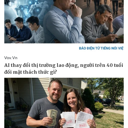
Vụ án
Vũ khí
Tin nóng
Việt Nam
Tư vấn luật
Phân tích