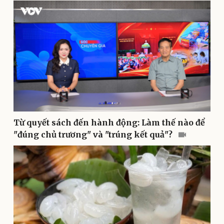
Sức khỏe
Đời sống
Dinh dưỡng - món ngon
Nhà đẹp
Cây thuốc
Blog
Sản phụ khoa
Tình yêu - Gia đình
Nhi khoa
Nam khoa
Làm đẹp - giảm cân
Phòng mạch online
Ăn sạch sống khỏe
Từ quyết sách đến hành động: Làm thế nào để
"đúng chủ trương" và "trúng kết quả"?