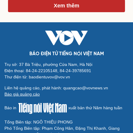
Xem thêm
Du lịch
Podcast
Tư vấn
Câu chuyện thời sự
Săn Tour
Đọc truyện đêm khuya
check-in
Cửa sổ tình yêu
Kể chuyện cho bé
Hạt giống tâm hồn
BÁO ĐIỆN TỬ TIẾNG NÓI VIỆT NAM
Trụ sở: 37 Bà Triệu, phường Cửa Nam, Hà Nội
Điện thoại: 84-24-22105148, 84-24-39785691
Thư điện tử: baodientuvov@vov.vn
Liên hệ quảng cáo, phát hành: quangcao@vovnews.vn
Báo giá quảng cáo
Báo in
xuất bản thứ Năm hàng tuần
Tổng Biên tập: NGÔ THIỆU PHONG
Phó Tổng Biên tập: Phạm Công Hân, Đặng Thị Khanh, Giang