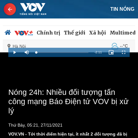
TIN NÓNG
Chính trị
Thế giới
Xã hội
Multimedi
--°C
Hà Nội
Remaining
-
2:11
Loaded
:
Play
Mute
Picture-
Fullscreen
1.96%
in-
Picture
Time
Chính trị
Xã hội
Đảng
Tin 24h
Tổ chức nhân sự
Dự báo thời tiết
Nóng 24h: Nhiều đối tượng tấn
Quốc hội
Giáo dục
công mạng Báo Điện tử VOV bị xử
Nhận diện sự thật
Dấu ấn VOV
lý
Việc làm
Biển đảo
Thứ Bảy, 05:21, 27/11/2021
VOV.VN - Tới thời điểm hiện tại, ít nhất 2 đối tượng đã bị