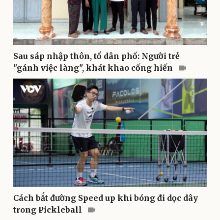
Doanh nghiệp
Công nghệ
Thông tin doanh nghiệp
Sành điệu
Sau sáp nhập thôn, tổ dân phố: Người trẻ
Doanh nghiệp 24h
Tin Công nghệ
"gánh việc làng", khát khao cống hiến
Doanh nhân
Trải nghiệm
Vì cộng đồng
Chuyển đổi số
Cách bắt đường Speed up khi bóng đi dọc dây
trong Pickleball