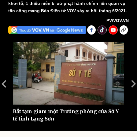
khởi tố, 1 thiếu niên bị xử phạt hành chính liên quan vụ
tấn công mạng Báo Điện tử VOV xảy ra hồi tháng 6/2021.
PV/VOV.VN
Thế giới
Multimedia
Quan sát
Video
Cuộc sống đó đây
Ảnh
Hồ sơ
E-Magazine
Infographic
Bắt tạm giam một Trưởng phòng của Sở Y
P
tế tỉnh Lạng Sơn
L