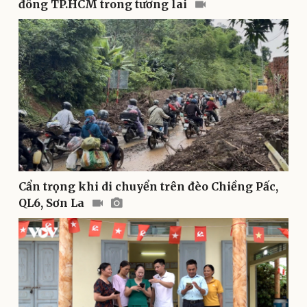
đông TP.HCM trong tương lai
Thể thao
Ô tô - Xe máy
Bóng đá
Ô tô
Lịch thi đấu bóng đá
Xe máy
Thế giới thể thao
Tư vấn
eSports
Hậu trường
Cẩn trọng khi di chuyển trên đèo Chiềng Pấc,
QL6, Sơn La