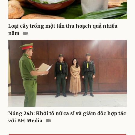
Văn hóa
Giải trí
Loại cây trồng một lần thu hoạch quả nhiều
Sân khấu - Điện ảnh
Nghệ sĩ
năm
Văn học
Thời trang
Âm nhạc
Sao Việt
Di sản
Nóng 24h: Khởi tố nữ ca sĩ và giám đốc hợp tác
với BH Media