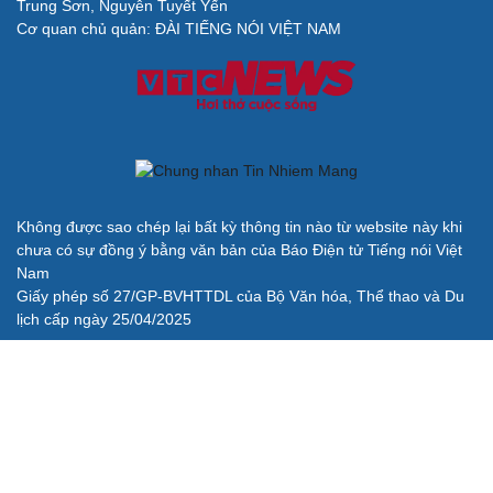
Trung Sơn, Nguyễn Tuyết Yến
Cải chính
Cơ quan chủ quản: ĐÀI TIẾNG NÓI VIỆT NAM
Không được sao chép lại bất kỳ thông tin nào từ website này khi
chưa có sự đồng ý bằng văn bản của Báo Điện tử Tiếng nói Việt
Nam
Giấy phép số 27/GP-BVHTTDL của Bộ Văn hóa, Thể thao và Du
lịch cấp ngày 25/04/2025