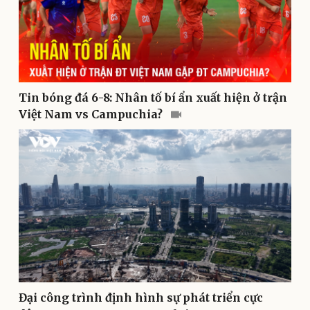
Tin bóng đá 6-8: Nhân tố bí ẩn xuất hiện ở trận
Việt Nam vs Campuchia?
Pháp luật
Quân sự - Quốc phòng
Vụ án
Vũ khí
Tin nóng
Việt Nam
Tư vấn luật
Phân tích
Đại công trình định hình sự phát triển cực