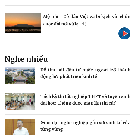
Mộ núi - Cô dâu Việt và bi kịch vùi chôn
cuộc đời nơi xứ lạ
Doanh nghiệp
Công nghệ
Thông tin doanh nghiệp
Sành điệu
Nghe nhiều
Doanh nghiệp 24h
Tin Công nghệ
Doanh nhân
Trải nghiệm
Để thu hút đầu tư nước ngoài trở thành
Vì cộng đồng
Chuyển đổi số
động lực phát triển kinh tế
Tách kỳ thi tốt nghiệp THPT và tuyển sinh
đại học: Chống được gian lận thi cử?
Sức khỏe
Đời sống
Giáo dục nghề nghiệp gắn với sinh kế của
Dinh dưỡng - món ngon
Nhà đẹp
từng vùng
Cây thuốc
Blog