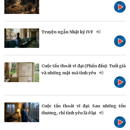
Pháp luật
Quân sự - Quốc phòng
Truyện ngắn Nhật ký IVF
Vụ án
Vũ khí
Tin nóng
Việt Nam
Tư vấn luật
Phân tích
Cuộc tẩu thoát vĩ đại (Phần đầu): Tuổi già
và những mật mã tình yêu
Thể thao
Ô tô - Xe máy
Bóng đá
Ô tô
Cuộc tẩu thoát vĩ đại: Sau những tổn
Lịch thi đấu bóng đá
Xe máy
thương, chỉ tình yêu là ở lại
Thế giới thể thao
Tư vấn
eSports
Hậu trường