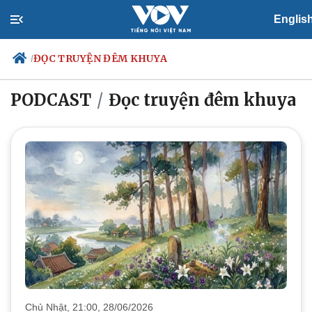
Englis
ĐỌC TRUYỆN ĐÊM KHUYA
/
PODCAST
Đọc truyện đêm khuya
Chính trị
Xã hội
Đảng
Tin 24h
Tổ chức nhân sự
Dự báo thời tiết
Quốc hội
Giáo dục
Nhận diện sự thật
Dấu ấn VOV
Việc làm
Biển đảo
Chủ Nhật, 21:00, 28/06/2026