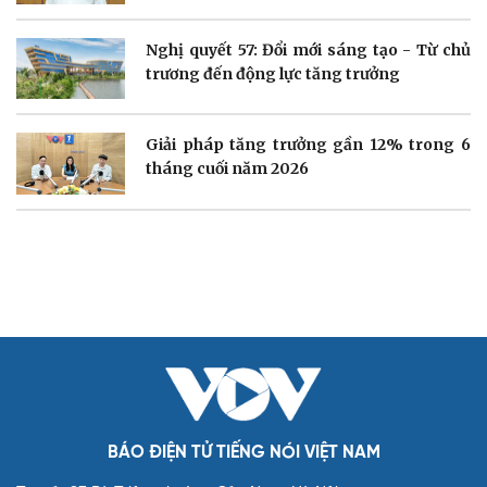
Sản phụ khoa
Tình yêu - Gia đình
Nhi khoa
Nghị quyết 57: Đổi mới sáng tạo - Từ chủ
Nam khoa
trương đến động lực tăng trưởng
Làm đẹp - giảm cân
Phòng mạch online
Ăn sạch sống khỏe
Giải pháp tăng trưởng gần 12% trong 6
tháng cuối năm 2026
Văn hóa
Giải trí
Sân khấu - Điện ảnh
Nghệ sĩ
Văn học
Thời trang
Âm nhạc
Sao Việt
Di sản
BÁO ĐIỆN TỬ TIẾNG NÓI VIỆT NAM