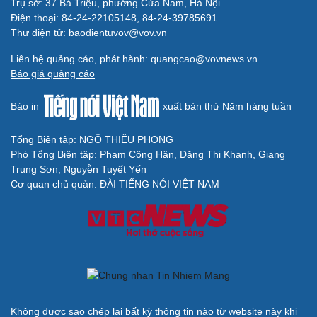
Trụ sở: 37 Bà Triệu, phường Cửa Nam, Hà Nội
Điện thoại: 84-24-22105148, 84-24-39785691
Thư điện tử: baodientuvov@vov.vn
Du lịch
Podcast
Liên hệ quảng cáo, phát hành: quangcao@vovnews.vn
Tư vấn
Câu chuyện thời sự
Báo giá quảng cáo
Săn Tour
Đọc truyện đêm khuya
check-in
Cửa sổ tình yêu
Báo in
xuất bản thứ Năm hàng tuần
Kể chuyện cho bé
Hạt giống tâm hồn
Tổng Biên tập: NGÔ THIỆU PHONG
Phó Tổng Biên tập: Phạm Công Hân, Đặng Thị Khanh, Giang
Trung Sơn, Nguyễn Tuyết Yến
Cơ quan chủ quản: ĐÀI TIẾNG NÓI VIỆT NAM
Cải chính
Không được sao chép lại bất kỳ thông tin nào từ website này khi