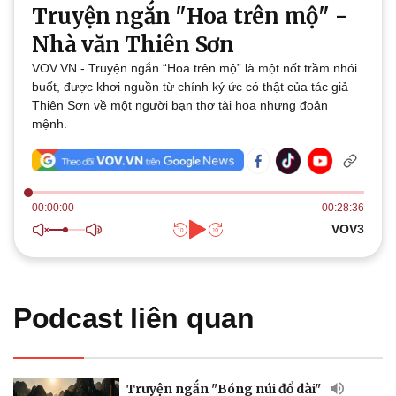
Truyện ngắn "Hoa trên mộ" -
Thế giới
Multimedia
Nhà văn Thiên Sơn
Quan sát
Video
VOV.VN - Truyện ngắn “Hoa trên mộ” là một nốt trầm nhói
Cuộc sống đó đây
Ảnh
buốt, được khơi nguồn từ chính ký ức có thật của tác giả
Hồ sơ
E-Magazine
Thiên Sơn về một người bạn thơ tài hoa nhưng đoản
Infographic
mệnh.
00:00:00
00:28:36
VOV3
Kinh tế
Thị trường
Bất động sản
Giá vàng
Khởi nghiệp
Tiêu dùng
Tỷ giá
Podcast liên quan
Chứng khoán
Giá cà phê
Truyện ngắn "Bóng núi đổ dài"