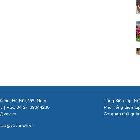
 Kiếm, Hà Nội, Việt Nam
Tổng Biên tập: 
48 | Fax: 84-24-39344230
Phó Tổng Biên tậ
v@vov.vn
Cơ quan chủ quả
gcao@vovnews.vn