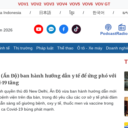
VOV1
VOV2
VOV3
VOV4
VOV5
VOV6
VOV GT
a Indonesia
/
日本語
/
ខ្មែរ
/
한국어
/
ພາ
ăm 2026
Podcast
Radio
inh tế
Thị trường
Pháp luật
Thể thao
Ô tô - Xe máy
Doanh nghi
Thế giới
Multimedia
K
T
Quan sát
Ảnh
B
Cuộc sống đó đây
Video
K
(Ấn Độ) ban hành hướng dẫn y tế để ứng phó với
Hồ sơ
E-Magazine
-19 tăng
Infographic
nh quyền thủ đô New Delhi, Ấn Độ vừa ban hành hướng dẫn mới
 bệnh viện trên địa bàn, trong đó yêu cầu các cơ sở y tế phải đảm
sẵn sàng số giường bệnh, oxy y tế, thuốc men và vaccine trong
Ô tô - Xe máy
Doanh nghiệp
C
 ca Covid-19 bùng phát mạnh.
Ô tô
Thông tin doanh nghiệp
Xe máy
Doanh nghiệp 24h
Tư vấn
Doanh nhân
T