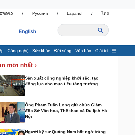
ສາລາວ
/
Русский
/
Español
/
ไทย
English
ệp
Công nghệ
Sức khỏe
Đời sống
Văn hóa
Giải trí
inh tế
Thị trường
in mới nhất ›
ất động sản
Tiêu dùng
hởi nghiệp
Giá vàng
Sản xuất công nghiệp khởi sắc, tạo
động lực cho mục tiêu tăng trưởng
Tỷ giá
Chứng khoán
Xổ số 3 miền
Giá cà phê
Ông Phạm Tuấn Long giữ chức Giám
đốc Sở Văn hóa, Thể thao và Du lịch Hà
ông nghệ
Sức khỏe
Nội
Sành điệu
Dinh dưỡng - món ngon
Tin Công nghệ
Cây thuốc
Người kỹ sư Quảng Nam bất ngờ trúng
rải nghiệm
Sản phụ khoa