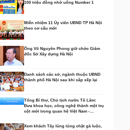
100 triệu đồng nhờ uống Number 1
huyển đổi số
Nhi khoa
Nam khoa
Làm đẹp - giảm cân
Miễn nhiệm 11 Ủy viên UBND TP Hà Nội
Phòng mạch online
theo cơ cấu mới
Ăn sạch sống khỏe
uân sự - Quốc phòng
ũ khí
Ông Võ Nguyên Phong giữ chức Giám
Việt Nam
đốc Sở Xây dựng Hà Nội
hân tích
Danh sách các sở, ngành thuộc UBND
thành phố Hà Nội sau khi sắp xếp lại
Tổng Bí thư, Chủ tịch nước Tô Lâm:
Đưa khoa học, công nghệ thành một trụ
cột mới trong quan hệ Việt Nam -
Australia
Xem khách Tây lúng túng chặt gà luộc,