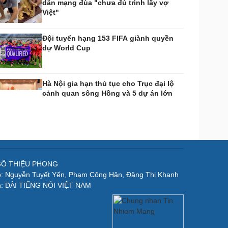
dân mạng đùa "chưa đủ trình lấy vợ
Việt"
Đội tuyển hạng 153 FIFA giành quyền
dự World Cup
Hà Nội gia hạn thủ tục cho Trục đại lộ
cảnh quan sông Hồng và 5 dự án lớn
NGÔ THIỆU PHONG
p: Nguyễn Tuyết Yến, Phạm Công Hân, Đặng Thị Khanh
n: ĐÀI TIẾNG NÓI VIỆT NAM