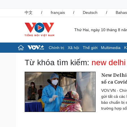
中文
/
français
/
Deutsch
/
Bahas
Thứ Hai, ngày 10 tháng 8 n
Chính trị
Xã hội
Thế giới
Multimedia
K
Chính trị
Xã hội
Từ khóa tìm kiếm:
new delhi
Đảng
Tin 24h
Tổ chức nhân sự
Dự báo thời tiết
New Delhi 
Quốc hội
Giáo dục
số ca Covid
Nhận diện sự thật
Dấu ấn VOV
VOV.VN - Chí
Việc làm
gửi tất cả các
Biển đảo
bảo chuẩn bị 
Pháp luật
Thể thao
trường hợp số
Vụ án
Pickleball
Tin nóng
Bóng đá Việt Nam
Tư vấn luật
Bóng đá quốc tế