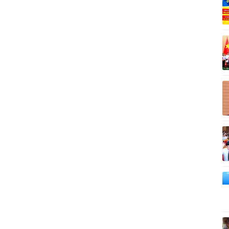
Vì cộng đồng
C
Giải trí
Du lịch
Q
Nghệ sĩ
Tư vấn
V
Thời trang
Săn Tour
Sao Việt
check-in
P