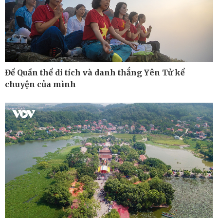
Pháp luật
Thể thao
Để Quần thể di tích và danh thắng Yên Tử kể
Vụ án
Pickleball
chuyện của mình
Tin nóng
Bóng đá quốc tế
Tư vấn luật
Bóng đá Việt Nam
Thế giới thể thao
Lịch thi đấu bóng đá
eSports
Hậu trường