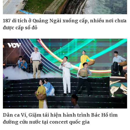
187 di tích ở Quảng Ngãi xuống cấp, nhiều nơi chưa
được cấp sổ đỏ
Thế giới
Multimedia
Quan sát
Ảnh
Cuộc sống đó đây
Video
Hồ sơ
E-Magazine
Infographic
Dân ca Ví, Giặm tái hiện hành trình Bác Hồ tìm
đường cứu nước tại concert quốc gia