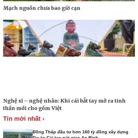
Mạch nguồn chưa bao giờ cạn
Ô tô - Xe máy
Doanh nghiệp
Ô tô
Thông tin doanh nghiệp
Xe máy
Doanh nghiệp 24h
Tư vấn
Doanh nhân
Vì cộng đồng
Nghệ sĩ – nghệ nhân: Khi cái bắt tay mở ra tinh
thần mới cho gốm Việt
Tin mới nhất ›
Đồng Tháp đầu tư hơn 160 tỷ đồng xây dựng
Dự án Cải tạo nút giao An Bình