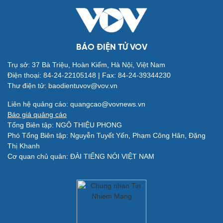
Nghệ sĩ
Tư vấn
Thời trang
Săn Tour
Sao Việt
check-in
BÁO ĐIỆN TỬ VOV
Trụ sở: 37 Bà Triệu, Hoàn Kiếm, Hà Nội, Việt Nam
Điện thoại: 84-24-22105148 | Fax: 84-24-39344230
Thư điện tử: baodientuvov@vov.vn
Liên hệ quảng cáo: quangcao@vovnews.vn
Báo giá quảng cáo
Tổng Biên tập: NGÔ THIỆU PHONG
Phó Tổng Biên tập: Nguyễn Tuyết Yến, Phạm Công Hân, Đặng
Thị Khanh
Cơ quan chủ quản: ĐÀI TIẾNG NÓI VIỆT NAM
Quân sự - Quốc phòng
Vũ khí
Việt Nam
Phân tích