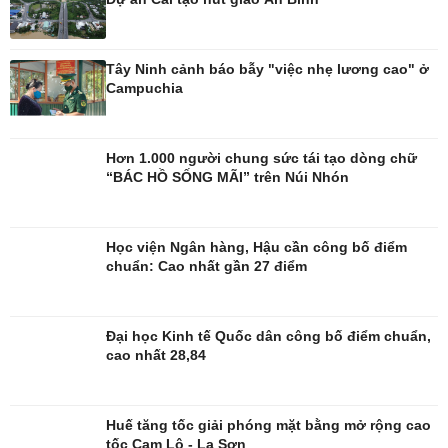
Công nghệ
Sức khỏe
Tây Ninh cảnh báo bẫy "việc nhẹ lương cao" ở
Sành điệu
Dinh dưỡng - món ngon
Campuchia
Tin Công nghệ
Cây thuốc
Trải nghiệm
Sản phụ khoa
Chuyển đổi số
Nhi khoa
Nam khoa
Hơn 1.000 người chung sức tái tạo dòng chữ
Làm đẹp - giảm cân
“BÁC HỒ SỐNG MÃI” trên Núi Nhón
Phòng mạch online
Ăn sạch sống khỏe
Học viện Ngân hàng, Hậu cần công bố điểm
chuẩn: Cao nhất gần 27 điểm
Đại học Kinh tế Quốc dân công bố điểm chuẩn,
cao nhất 28,84
Huế tăng tốc giải phóng mặt bằng mở rộng cao
tốc Cam Lộ - La Sơn