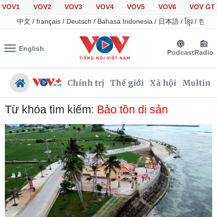
VOV1
VOV2
VOV3
VOV4
VOV5
VOV6
VOV GT
中文
/
français
/
Deutsch
/
Bahasa Indonesia
/
日本語
/
ខ្មែរ
/
한국
English
Podcast
Radio
Chính trị
Thế giới
Xã hội
Multime
Từ khóa tìm kiếm:
Bảo tồn di sản
Chính trị
Xã hội
Đảng
Tin 24h
Tổ chức nhân sự
Giáo dục
Quốc hội
Dự báo thời tiết
Nhận diện sự thật
Dấu ấn VOV
Việc làm
Biển đảo