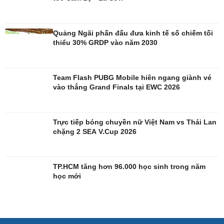
Đời sống
Văn hóa
Quảng Ngãi phấn đấu đưa kinh tế số chiếm tối
Nhà đẹp
Sân khấu - Điện ảnh
thiểu 30% GRDP vào năm 2030
Tình yêu - Gia đình
Văn học
Blog
Âm nhạc
Di sản
Team Flash PUBG Mobile hiên ngang giành vé
vào thẳng Grand Finals tại EWC 2026
Trực tiếp bóng chuyền nữ Việt Nam vs Thái Lan
chặng 2 SEA V.Cup 2026
TP.HCM tăng hơn 96.000 học sinh trong năm
học mới
Giải trí
Du lịch