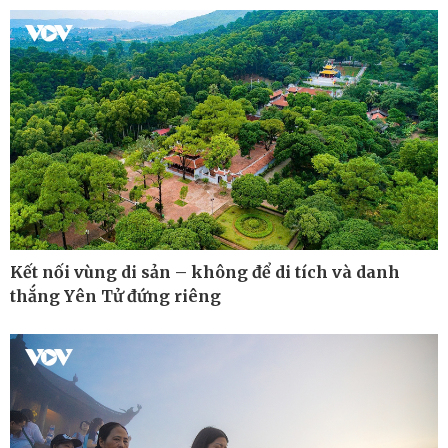
Kinh tế
Thị trường
Bất động sản
Giá vàng
Khởi nghiệp
Tiêu dùng
Tỷ giá
Kết nối vùng di sản – không để di tích và danh
Chứng khoán
Giá cà phê
thắng Yên Tử đứng riêng