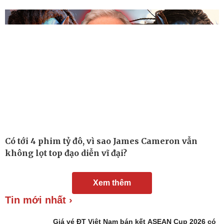
Nam khoa
Làm đẹp - giảm cân
Phòng mạch online
Ăn sạch sống khỏe
Có tới 4 phim tỷ đô, vì sao James Cameron vẫn
không lọt top đạo diễn vĩ đại?
Xem thêm
Tin mới nhất ›
Giá vé ĐT Việt Nam bán kết ASEAN Cup 2026 có