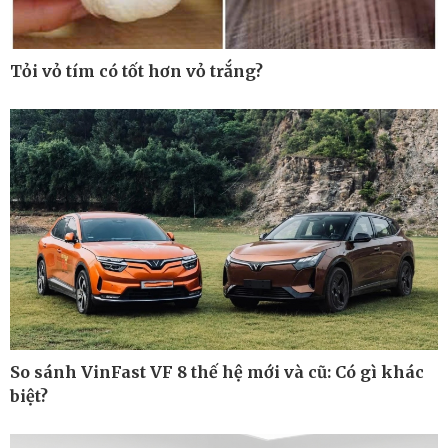
Tỏi vỏ tím có tốt hơn vỏ trắng?
So sánh VinFast VF 8 thế hệ mới và cũ: Có gì khác
biệt?
Thế giới
Multimedia
Quan sát
Ảnh