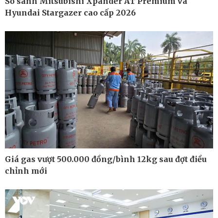
So sánh Mitsubishi Xpander AT Premium và
Hyundai Stargazer cao cấp 2026
Pháp luật
Thể thao
Vụ án
Pickleball
Tin nóng
Bóng đá quốc tế
Tư vấn luật
Bóng đá Việt Nam
Thế giới thể thao
Lịch thi đấu bóng đá
eSports
Hậu trường
Giá gas vượt 500.000 đồng/bình 12kg sau đợt điều
chỉnh mới