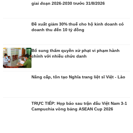
giai đoạn 2026-2030 trước 31/8/2026
Đề xuất giảm 30% thuế cho hộ kinh doanh có
doanh thu đến 10 tỷ đồng
Giải trí
Du lịch
Nghệ sĩ
Tư vấn
Bổ sung thẩm quyền xử phạt vi phạm hành
Thời trang
Săn Tour
chính với nhiều chức danh
Sao Việt
check-in
Nâng cấp, tôn tạo Nghĩa trang liệt sĩ Việt - Lào
TRỰC TIẾP: Họp báo sau trận đấu Việt Nam 3-1
Campuchia vòng bảng ASEAN Cup 2026