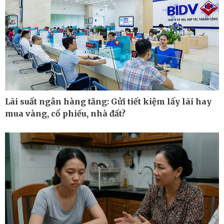
Lãi suất ngân hàng tăng: Gửi tiết kiệm lấy lãi hay
mua vàng, cổ phiếu, nhà đất?
Ô tô - Xe máy
Doanh nghiệp
Ô tô
Thông tin doanh nghiệp
Xe máy
Doanh nghiệp 24h
Tư vấn
Doanh nhân
Vì cộng đồng