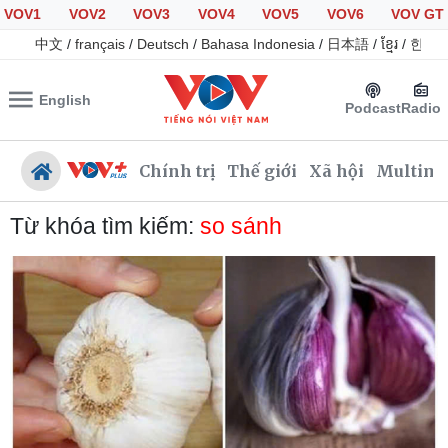
VOV1
VOV2
VOV3
VOV4
VOV5
VOV6
VOV GT
中文
/
français
/
Deutsch
/
Bahasa Indonesia
/
日本語
/
ខ្មែរ
/
한국
English
Podcast
Radio
Chính trị
Thế giới
Xã hội
Multime
Từ khóa tìm kiếm:
so sánh
Chính trị
Xã hội
Đảng
Tin 24h
Tổ chức nhân sự
Giáo dục
Quốc hội
Dự báo thời tiết
Nhận diện sự thật
Dấu ấn VOV
Việc làm
Biển đảo