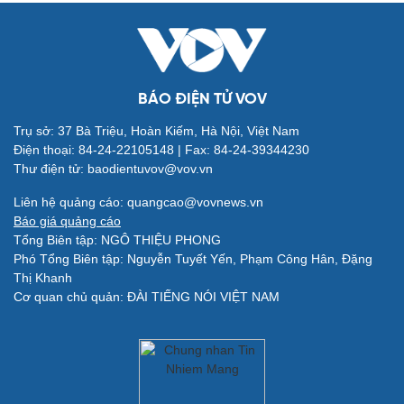
BÁO ĐIỆN TỬ VOV
Trụ sở: 37 Bà Triệu, Hoàn Kiếm, Hà Nội, Việt Nam
Điện thoại: 84-24-22105148 | Fax: 84-24-39344230
Thư điện tử: baodientuvov@vov.vn
Quân sự - Quốc phòng
Vũ khí
Liên hệ quảng cáo: quangcao@vovnews.vn
Việt Nam
Báo giá quảng cáo
Phân tích
Tổng Biên tập: NGÔ THIỆU PHONG
Phó Tổng Biên tập: Nguyễn Tuyết Yến, Phạm Công Hân, Đặng
Thị Khanh
Cơ quan chủ quản: ĐÀI TIẾNG NÓI VIỆT NAM