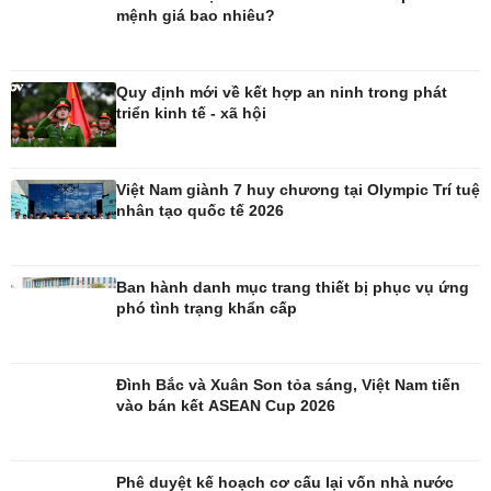
mệnh giá bao nhiêu?
Đời sống
Văn hóa
Quy định mới về kết hợp an ninh trong phát
Nhà đẹp
Sân khấu - Điện ảnh
triển kinh tế - xã hội
Tình yêu - Gia đình
Văn học
Blog
Âm nhạc
Di sản
Việt Nam giành 7 huy chương tại Olympic Trí tuệ
nhân tạo quốc tế 2026
Ban hành danh mục trang thiết bị phục vụ ứng
phó tình trạng khẩn cấp
Đình Bắc và Xuân Son tỏa sáng, Việt Nam tiến
vào bán kết ASEAN Cup 2026
Phê duyệt kế hoạch cơ cấu lại vốn nhà nước