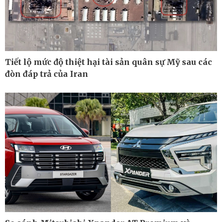
Kinh tế
Thị trường
Bất động sản
Giá vàng
Khởi nghiệp
Tiêu dùng
Tỷ giá
Tiết lộ mức độ thiệt hại tài sản quân sự Mỹ sau các
Chứng khoán
Giá cà phê
đòn đáp trả của Iran