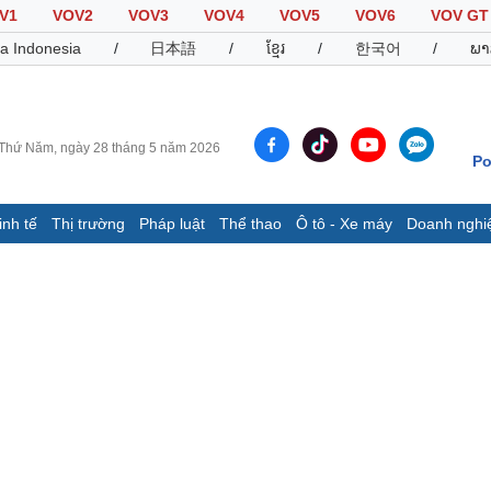
V1
VOV2
VOV3
VOV4
VOV5
VOV6
VOV GT
a Indonesia
/
日本語
/
ខ្មែរ
/
한국어
/
ພາ
Thứ Năm, ngày 28 tháng 5 năm 2026
Po
inh tế
Thị trường
Pháp luật
Thể thao
Ô tô - Xe máy
Doanh nghi
Thế giới
Multimedia
K
Quan sát
Video
B
Cuộc sống đó đây
Ảnh
K
Hồ sơ
E-Magazine
Infographic
Thể thao
Ô tô - Xe máy
D
Bóng đá
Ô tô
T