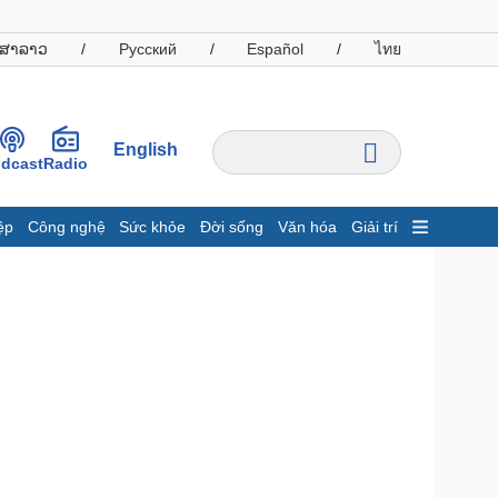
ສາລາວ
/
Русский
/
Español
/
ไทย
English
dcast
Radio
ệp
Công nghệ
Sức khỏe
Đời sống
Văn hóa
Giải trí
inh tế
Thị trường
ất động sản
Giá vàng
hởi nghiệp
Tiêu dùng
Tỷ giá
Chứng khoán
Giá cà phê
oanh nghiệp
Công nghệ
hông tin doanh nghiệp
Sành điệu