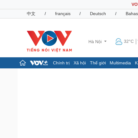
VO
中文
/
français
/
Deutsch
/
Bahas
32°C
Hà Nội
Chính trị
Xã hội
Thế giới
Multimedia
K
Chính trị
Xã hội
Đảng
Tin 24h
Tổ chức nhân sự
Dự báo thời tiết
Quốc hội
Giáo dục
Nhận diện sự thật
Dấu ấn VOV
Việc làm
Biển đảo
Pháp luật
Quân sự - Quốc phòng
Vụ án
Vũ khí