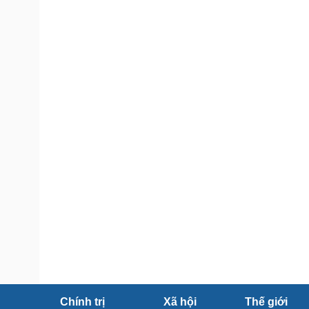
Tin nóng
Việt Nam
Tư vấn luật
Phân tích
Sức khỏe
Đời sống
Dinh dưỡng - món ngon
Nhà đẹp
Cây thuốc
Blog
Sản phụ khoa
Tình yêu - Gia đình
Nhi khoa
Nam khoa
Làm đẹp - giảm cân
Phòng mạch online
Ăn sạch sống khỏe
Cải chính
Chính trị
Xã hội
Thế giới