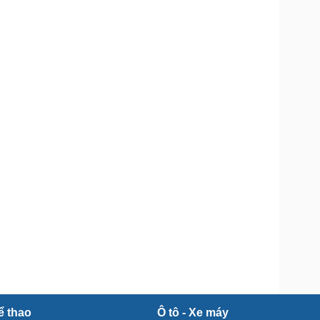
Doanh nghiệp 24h
Tin Công nghệ
Doanh nhân
Trải nghiệm
ì cộng đồng
Chuyển đổi số
u lịch
Podcast
Tư vấn
Câu chuyện thời sự
Săn Tour
Đọc truyện đêm khuya
heck-in
Cửa sổ tình yêu
Kể chuyện cho bé
Hạt giống tâm hồn
ể thao
Ô tô - Xe máy