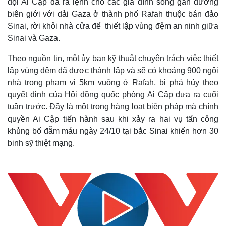
đội Ai Cập đã ra lệnh cho các gia đình sống gần đường
biên giới với dải Gaza ở thành phố Rafah thuộc bán đảo
Sinai, rời khỏi nhà cửa để thiết lập vùng đệm an ninh giữa
Sinai và Gaza.
Theo nguồn tin, một ủy ban kỹ thuật chuyên trách việc thiết
lập vùng đệm đã được thành lập và sẽ có khoảng 900 ngôi
nhà trong phạm vi 5km vuông ở Rafah, bị phá hủy theo
quyết định của Hội đồng quốc phòng Ai Cập đưa ra cuối
tuần trước. Đây là một trong hàng loạt biện pháp mà chính
quyền Ai Cập tiến hành sau khi xảy ra hai vụ tấn công
khủng bố đẫm máu ngày 24/10 tại bắc Sinai khiến hơn 30
binh sỹ thiệt mạng.