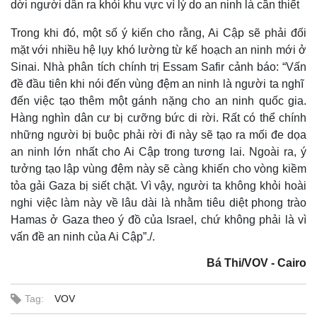
dời người dân ra khỏi khu vực vì lý do an ninh là cần thiết
Trong khi đó, một số ý kiến cho rằng, Ai Cập sẽ phải đối
mặt với nhiều hệ lụy khó lường từ kế hoạch an ninh mới ở
Sinai. Nhà phân tích chính trị Essam Safir cảnh báo:
“Vấn
đề đầu tiên khi nói đến vùng đệm an ninh là người ta nghĩ
đến việc tạo thêm một gánh nặng cho an ninh quốc gia.
Hàng nghìn dân cư bị cưỡng bức di rời. Rất có thể chính
những người bị buộc phải rời đi này sẽ tạo ra mối đe dọa
an ninh lớn nhất cho Ai Cập trong tương lai. Ngoài ra, ý
tưởng tạo lập vùng đệm này sẽ càng khiến cho vòng kiềm
tỏa gải Gaza bị siết chặt. Vì vậy, người ta không khỏi hoài
nghi việc làm này về lâu dài là nhằm tiêu diệt phong trào
Thế giới
Multimedia
Hamas ở Gaza theo ý đồ của Israel, chứ không phải là vì
Quan sát
Video
vấn đề an ninh của Ai Cập”./.
Cuộc sống đó đây
Ảnh
Hồ sơ
E-Magazine
Bá Thi/VOV - Cairo
Infographic
Tag:
VOV