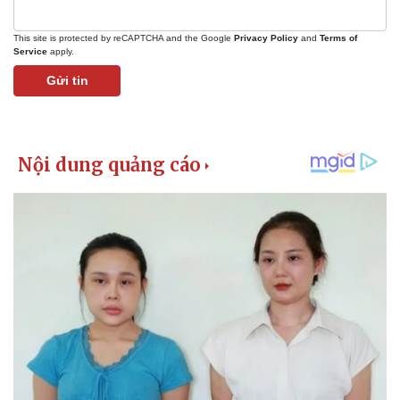
This site is protected by reCAPTCHA and the Google
Privacy Policy
and
Terms of
Service
apply.
Gửi tin
Kinh tế
Thị trường
Bất động sản
Giá vàng
Khởi nghiệp
Tiêu dùng
Tỷ giá
Chứng khoán