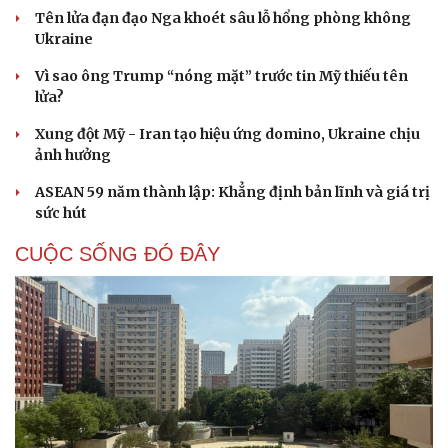
Tên lửa đạn đạo Nga khoét sâu lỗ hổng phòng không
Ukraine
Vì sao ông Trump “nóng mặt” trước tin Mỹ thiếu tên
lửa?
Xung đột Mỹ - Iran tạo hiệu ứng domino, Ukraine chịu
ảnh hưởng
ASEAN 59 năm thành lập: Khẳng định bản lĩnh và giá trị
sức hút
CUỘC SỐNG ĐÓ ĐÂY
Cải chính