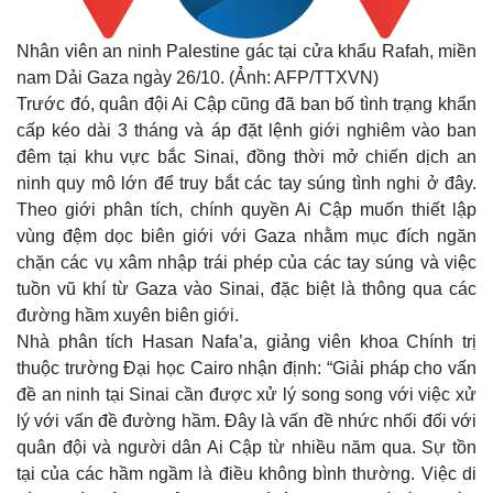
Nhân viên an ninh Palestine gác tại cửa khẩu Rafah, miền
nam Dải Gaza ngày 26/10. (Ảnh: AFP/TTXVN)
Trước đó, quân đội Ai Cập cũng đã ban bố tình trạng khẩn
cấp kéo dài 3 tháng và áp đặt lệnh giới nghiêm vào ban
đêm tại khu vực bắc Sinai, đồng thời mở chiến dịch an
ninh quy mô lớn để truy bắt các tay súng tình nghi ở đây.
Theo giới phân tích, chính quyền Ai Cập muốn thiết lập
vùng đệm dọc biên giới với Gaza nhằm mục đích ngăn
chặn các vụ xâm nhập trái phép của các tay súng và việc
tuồn vũ khí từ Gaza vào Sinai, đặc biệt là thông qua các
đường hầm xuyên biên giới.
Nhà phân tích Hasan Nafa’a, giảng viên khoa Chính trị
thuộc trường Đại học Cairo nhận định:
“
Giải pháp cho vấn
đề an ninh tại Sinai cần được xử lý song song với việc xử
lý với vấn đề đường hầm. Đây là vấn đề nhức nhối đối với
quân đội và người dân Ai Cập từ nhiều năm qua. Sự tồn
tại của các hầm ngầm là điều không bình thường. Việc di