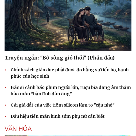
Truyện ngắn: "Bờ sông gió thổi" (Phần đầu)
Chính sách giáo dục phải được đo bằng sự tiến bộ, hạnh
phúc của học sinh
Bác sĩ cảnh báo phim người lớn, rượu bia đang âm thầm
bào mòn "bản lĩnh đàn ông"
Cái giá đắt của việc tiêm silicon làm to "cậu nhỏ"
Dấu hiệu tiền mãn kinh sớm phụ nữ cần biết
VĂN HÓA