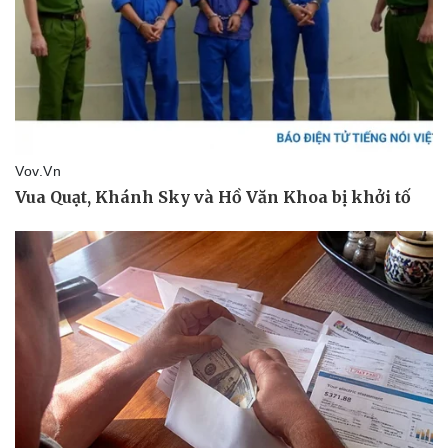
Vụ án
Vũ khí
Tin nóng
Việt Nam
Tư vấn luật
Phân tích