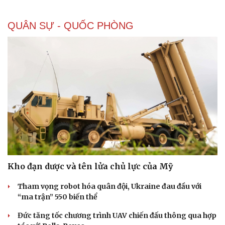
QUÂN SỰ - QUỐC PHÒNG
Doanh nghiệp
Công nghệ
Thông tin doanh nghiệp
Sành điệu
Doanh nghiệp 24h
Tin Công nghệ
Doanh nhân
Trải nghiệm
Vì cộng đồng
Chuyển đổi số
Kho đạn dược và tên lửa chủ lực của Mỹ
Tham vọng robot hóa quân đội, Ukraine đau đầu với
“ma trận” 550 biến thể
Đức tăng tốc chương trình UAV chiến đấu thông qua hợp