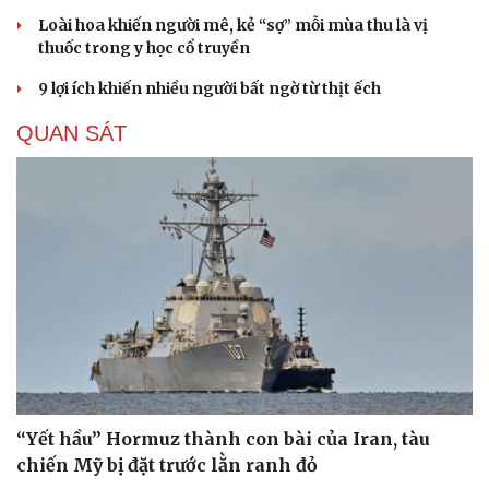
Loài hoa khiến người mê, kẻ “sợ” mỗi mùa thu là vị
thuốc trong y học cổ truyền
9 lợi ích khiến nhiều người bất ngờ từ thịt ếch
QUAN SÁT
“Yết hầu” Hormuz thành con bài của Iran, tàu
chiến Mỹ bị đặt trước lằn ranh đỏ