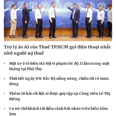
Trợ lý ảo AI của Thuế TP.HCM gọi điện thoại nhắc
nhở người nợ thuế
Một xe ô tô biển Hà Nội vi phạm tốc độ 21 lần trong một
tháng tại Phú Thọ
Thời tiết ngày 9/8: Bắc Bộ nắng nóng, chiều tối có mưa
dông
Du lịch
Podcast
Thêm 18 hài cốt liệt sĩ được quy tập tại Công viên Lê Thị
Tư vấn
Câu chuyện thời sự
Riêng
Săn Tour
Đọc truyện đêm khuya
Ca nô chở khách tái diễn cảnh bát nháo trên biển Sầm
check-in
Cửa sổ tình yêu
Sơn
Kể chuyện cho bé