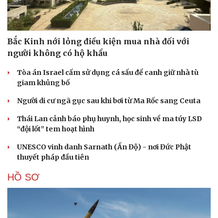
Bắc Kinh nới lỏng điều kiện mua nhà đối với
người không có hộ khẩu
Tòa án Israel cấm sử dụng cá sấu để canh giữ nhà tù
giam khủng bố
Người di cư ngã gục sau khi bơi từ Ma Rốc sang Ceuta
Thái Lan cảnh báo phụ huynh, học sinh về ma túy LSD
“đội lốt” tem hoạt hình
UNESCO vinh danh Sarnath (Ấn Độ) - nơi Đức Phật
thuyết pháp đầu tiên
HỒ SƠ