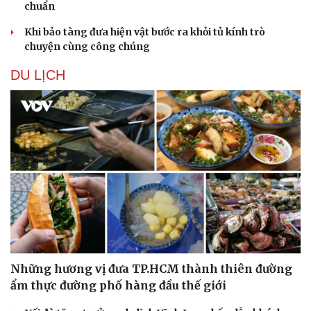
chuẩn
Khi bảo tàng đưa hiện vật bước ra khỏi tủ kính trò
chuyện cùng công chúng
DU LỊCH
Văn hóa
Giải trí
Sân khấu - Điện ảnh
Nghệ sĩ
Văn học
Thời trang
Âm nhạc
Sao Việt
Di sản
Những hương vị đưa TP.HCM thành thiên đường
ẩm thực đường phố hàng đầu thế giới