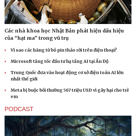
Các nhà khoa học Nhật Bản phát hiện dấu hiệu
của “hạt ma” trong vũ trụ
Sức khỏe
Đời sống
Vì sao các hãng từ bỏ pin tháo rời trên điện thoại?
Dinh dưỡng - món ngon
Nhà đẹp
Cây thuốc
Blog
Microsoft tăng tốc đầu tư hạ tầng AI tại Ấn Độ
Sản phụ khoa
Tình yêu - Gia đình
Trung Quốc đưa vào hoạt động cơ sở điện toán AI lớn
Nhi khoa
nhất thế giới
Nam khoa
Làm đẹp - giảm cân
Meta bị buộc bồi thường 567 triệu USD vì gây hại cho trẻ
Phòng mạch online
em
Ăn sạch sống khỏe
PODCAST