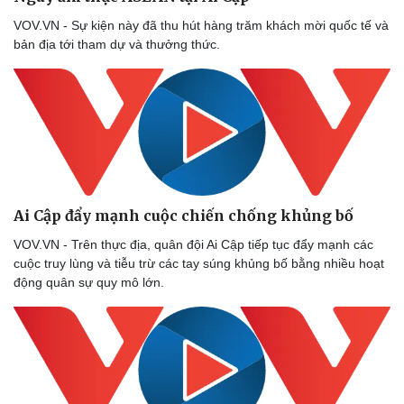
Thể thao
Ô tô - Xe máy
VOV.VN - Sự kiện này đã thu hút hàng trăm khách mời quốc tế và
Bóng đá
Ô tô
bản địa tới tham dự và thưởng thức.
Lịch thi đấu bóng đá
Xe máy
Thế giới thể thao
Tư vấn
eSports
Hậu trường
Ai Cập đẩy mạnh cuộc chiến chống khủng bố
VOV.VN - Trên thực địa, quân đội Ai Cập tiếp tục đẩy mạnh các
cuộc truy lùng và tiễu trừ các tay súng khủng bố bằng nhiều hoạt
động quân sự quy mô lớn.