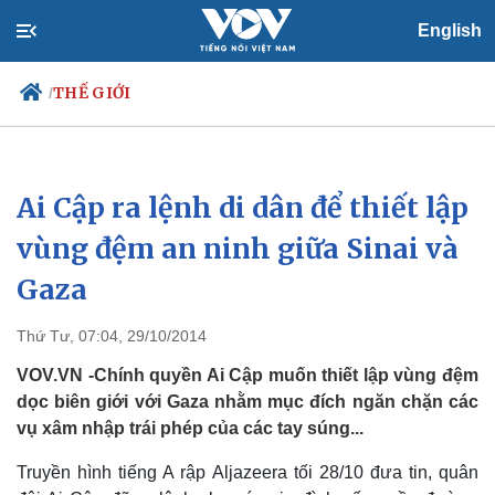
English
THẾ GIỚI
/
Ai Cập ra lệnh di dân để thiết lập
Chính trị
Xã hội
Đảng
Tin 24h
vùng đệm an ninh giữa Sinai và
Tổ chức nhân sự
Dự báo thời tiết
Gaza
Quốc hội
Giáo dục
Nhận diện sự thật
Dấu ấn VOV
Việc làm
Thứ Tư, 07:04, 29/10/2014
Biển đảo
VOV.VN -Chính quyền Ai Cập muốn thiết lập vùng đệm
dọc biên giới với Gaza nhằm mục đích ngăn chặn các
vụ xâm nhập trái phép của các tay súng...
Truyền hình tiếng A rập Aljazeera tối 28/10 đưa tin, quân