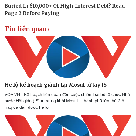
Tin liên quan
Doanh nghiệp
Công nghệ
Thông tin doanh nghiệp
Sành điệu
Doanh nghiệp 24h
Tin Công nghệ
Doanh nhân
Trải nghiệm
Vì cộng đồng
Chuyển đổi số
Hé lộ kế hoạch giành lại Mosul từ tay IS
VOV.VN - Kế hoạch liên quan đến cuộc chiến loại bỏ tổ chức Nhà
nước Hồi giáo (IS) tự xưng khỏi Mosul – thành phố lớn thứ 2 ở
Iraq đã dần được hé lộ.