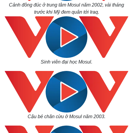
Cảnh đông đúc ở trung tâm Mosul năm 2002, vài tháng
trước khi Mỹ đem quân tới Iraq.
Sinh viên đại học Mosul.
Kinh tế
Thị trường
Bất động sản
Giá vàng
Cậu bé chăn cừu ở Mosul năm 2003.
Khởi nghiệp
Tiêu dùng
Tỷ giá
Chứng khoán