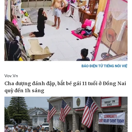
Thể thao
Ô tô - Xe máy
Bóng đá
Ô tô
Lịch thi đấu bóng đá
Xe máy
Thế giới thể thao
Tư vấn
eSports
Hậu trường