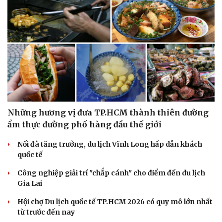
Những hương vị đưa TP.HCM thành thiên đường
ẩm thực đường phố hàng đầu thế giới
Nối đà tăng trưởng, du lịch Vĩnh Long hấp dẫn khách
quốc tế
Công nghiệp giải trí "chắp cánh" cho điểm đến du lịch
Du lịch
Podcast
Gia Lai
Tư vấn
Câu chuyện thời sự
Săn Tour
Đọc truyện đêm khuya
Hội chợ Du lịch quốc tế TP.HCM 2026 có quy mô lớn nhất
check-in
Cửa sổ tình yêu
từ trước đến nay
Kể chuyện cho bé