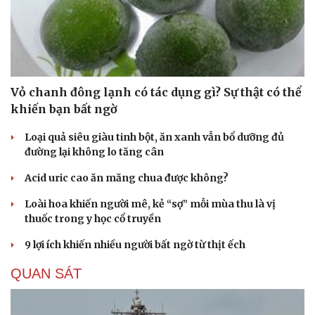
Vỏ chanh đông lạnh có tác dụng gì? Sự thật có thể
khiến bạn bất ngờ
Loại quả siêu giàu tinh bột, ăn xanh vẫn bổ dưỡng đủ
đường lại không lo tăng cân
Acid uric cao ăn măng chua được không?
Loài hoa khiến người mê, kẻ “sợ” mỗi mùa thu là vị
thuốc trong y học cổ truyền
9 lợi ích khiến nhiều người bất ngờ từ thịt ếch
QUAN SÁT