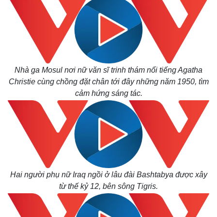
Nhà ga Mosul nơi nữ văn sĩ trinh thám nổi tiếng Agatha
Christie cùng chồng đặt chân tới đây những năm 1950, tìm
cảm hứng sáng tác.
Thế giới
Multimedia
Quan sát
Video
Cuộc sống đó đây
Ảnh
Hồ sơ
E-Magazine
Hai người phụ nữ Iraq ngồi ở lâu đài Bashtabya được xây
Infographic
từ thế kỷ 12, bên sông Tigris.