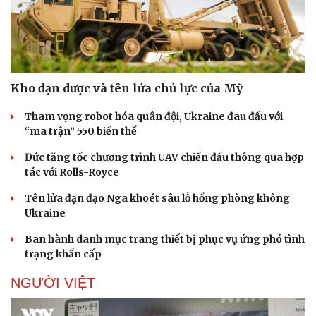
Kho đạn dược và tên lửa chủ lực của Mỹ
Sức khỏe
Đời sống
Tham vọng robot hóa quân đội, Ukraine đau đầu với
Dinh dưỡng - món ngon
Nhà đẹp
“ma trận” 550 biến thể
Cây thuốc
Blog
Sản phụ khoa
Tình yêu - Gia đình
Đức tăng tốc chương trình UAV chiến đấu thông qua hợp
Nhi khoa
tác với Rolls-Royce
Nam khoa
Tên lửa đạn đạo Nga khoét sâu lỗ hổng phòng không
Làm đẹp - giảm cân
Ukraine
Phòng mạch online
Ăn sạch sống khỏe
Ban hành danh mục trang thiết bị phục vụ ứng phó tình
trạng khẩn cấp
NGƯỜI VIỆT