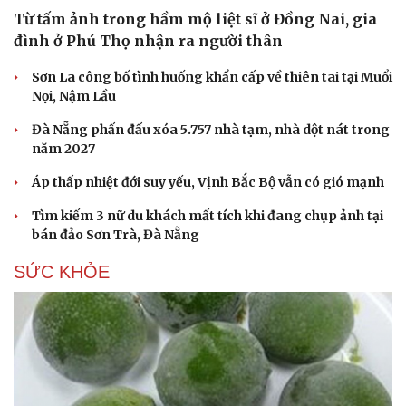
Từ tấm ảnh trong hầm mộ liệt sĩ ở Đồng Nai, gia
đình ở Phú Thọ nhận ra người thân
Sơn La công bố tình huống khẩn cấp về thiên tai tại Muổi
Nọi, Nậm Lầu
Đà Nẵng phấn đấu xóa 5.757 nhà tạm, nhà dột nát trong
năm 2027
Áp thấp nhiệt đới suy yếu, Vịnh Bắc Bộ vẫn có gió mạnh
Tìm kiếm 3 nữ du khách mất tích khi đang chụp ảnh tại
bán đảo Sơn Trà, Đà Nẵng
SỨC KHỎE
Cải chính