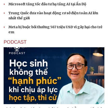
Microsoft tăng tốc đầu tư hạ tầng AI tại Ấn Độ
Trung Quốc đưa vào hoạt động cơ sở điện toán AI lớn
nhất thế giới
Meta bị buộc bồi thường 567 triệu USD vì gây hại cho trẻ
em
PODCAST
Văn hóa
Giải trí
Sân khấu - Điện ảnh
Nghệ sĩ
Văn học
Thời trang
Âm nhạc
Sao Việt
Di sản