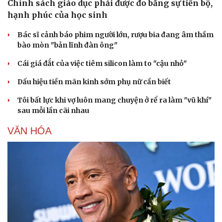
Chính sách giáo dục phải được đo bằng sự tiến bộ,
hạnh phúc của học sinh
Bác sĩ cảnh báo phim người lớn, rượu bia đang âm thầm
bào mòn "bản lĩnh đàn ông"
Cái giá đắt của việc tiêm silicon làm to "cậu nhỏ"
Dấu hiệu tiền mãn kinh sớm phụ nữ cần biết
Tôi bất lực khi vợ luôn mang chuyện ở rể ra làm "vũ khí"
sau mỗi lần cãi nhau
VĂN HÓA