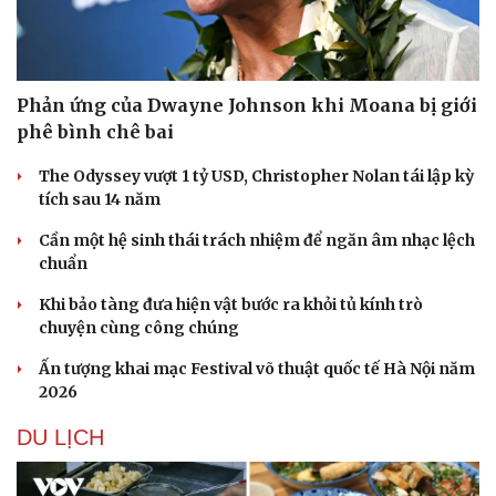
Phản ứng của Dwayne Johnson khi Moana bị giới
phê bình chê bai
The Odyssey vượt 1 tỷ USD, Christopher Nolan tái lập kỳ
tích sau 14 năm
Cần một hệ sinh thái trách nhiệm để ngăn âm nhạc lệch
chuẩn
Khi bảo tàng đưa hiện vật bước ra khỏi tủ kính trò
chuyện cùng công chúng
Ấn tượng khai mạc Festival võ thuật quốc tế Hà Nội năm
2026
DU LỊCH