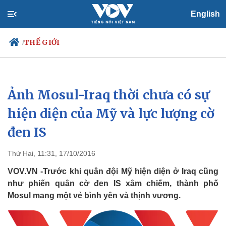
English
THẾ GIỚI
/
Ảnh Mosul-Iraq thời chưa có sự
Chính trị
Xã hội
Đảng
Tin 24h
hiện diện của Mỹ và lực lượng cờ
Tổ chức nhân sự
Dự báo thời tiết
đen IS
Quốc hội
Giáo dục
Nhận diện sự thật
Dấu ấn VOV
Việc làm
Thứ Hai, 11:31, 17/10/2016
Biển đảo
VOV.VN -Trước khi quân đội Mỹ hiện diện ở Iraq cũng
như phiến quân cờ đen IS xâm chiếm, thành phố
Mosul mang một vẻ bình yên và thịnh vương.