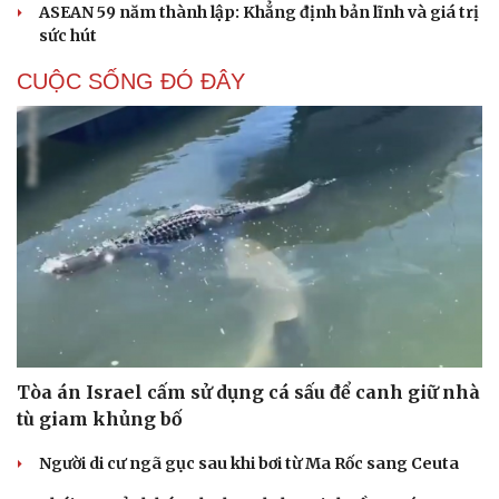
ASEAN 59 năm thành lập: Khẳng định bản lĩnh và giá trị
sức hút
CUỘC SỐNG ĐÓ ĐÂY
Tòa án Israel cấm sử dụng cá sấu để canh giữ nhà
tù giam khủng bố
Người di cư ngã gục sau khi bơi từ Ma Rốc sang Ceuta