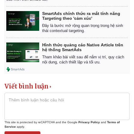
Vụ án
Vũ khí
Tin nóng
Việt Nam
SmartAds chính thức ra mắt tính năng
Tư vấn luật
Phân tích
Targeting theo 'cảm xúc'
Đây là bước mở rộng quan trọng trong hệ sinh
thái contextual targeting.
Hình thức quảng cáo Native Article trên
hệ thống SmartAds
Tham khảo bài viết sau để nắm vị trí, quy cách
nội dung, cách thiết lập và tối ưu.
Viết bình luận
This site is protected by reCAPTCHA and the Google
Privacy Policy
and
Terms of
Service
apply.