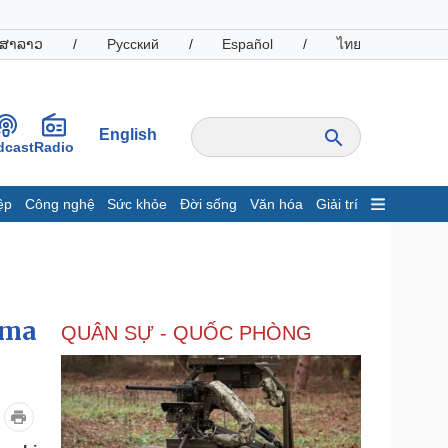
ສາລາວ
/
Русский
/
Español
/
ไทย
English
dcast
Radio
ệp
Công nghệ
Sức khỏe
Đời sống
Văn hóa
Giải trí
inh tế
Thị trường
ất động sản
Giá vàng
hởi nghiệp
Tiêu dùng
Tỷ giá
uma
QUÂN SỰ - QUỐC PHÒNG
Chứng khoán
Giá cà phê
oanh nghiệp
Công nghệ
hông tin doanh nghiệp
Sành điệu