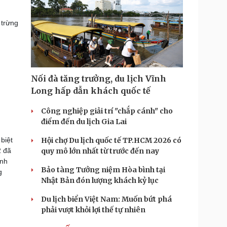
 trừng
Nối đà tăng trưởng, du lịch Vĩnh
Long hấp dẫn khách quốc tế
Công nghiệp giải trí "chắp cánh" cho
điểm đến du lịch Gia Lai
biệt
Hội chợ Du lịch quốc tế TP.HCM 2026 có
2 đã
quy mô lớn nhất từ trước đến nay
ình
Bảo tàng Tưởng niệm Hòa bình tại
g
Nhật Bản đón lượng khách kỷ lục
Du lịch biển Việt Nam: Muốn bứt phá
phải vượt khỏi lợi thế tự nhiên