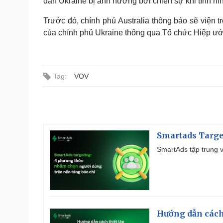
dân Ukraine bị ảnh hưởng bởi chiến sự khi tình hì
Trước đó, chính phủ Australia thông báo sẽ viện tr
của chính phủ Ukraine thông qua Tổ chức Hiệp ư
Tag:
VOV
Smartads Targe
SmartAds tập trung v
Hướng dẫn cách