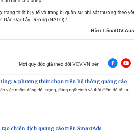
nh an ninh cho phép.
ợ trang thiết bị y tế và trang bị quân sự phi sát thương theo y
ớc Bắc Đại Tây Dương (NATO)./.
Hữu Tiến/VOV-Aust
Mời quý độc giả theo dõi VOV.VN trên
ting: 4 phương thức chọn trên hệ thống quảng cáo
ào việc nhắm đúng đối tượng, đúng ngữ cảnh và thời điểm để tối ưu.
 tạo chiến dịch quảng cáo trên SmartAds