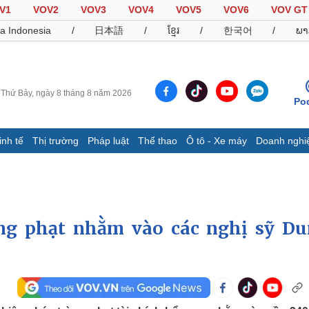
V1
VOV2
VOV3
VOV4
VOV5
VOV6
VOV GT
a Indonesia
/
日本語
/
ខ្មែរ
/
한국어
/
ພາ
Thứ Bảy, ngày 8 tháng 8 năm 2026
Po
inh tế
Thị trường
Pháp luật
Thể thao
Ô tô - Xe máy
Doanh nghi
Thế giới
Multimedia
K
Quan sát
Video
B
Cuộc sống đó đây
Ảnh
K
Hồ sơ
E-Magazine
ừng phạt nhằm vào các nghị sỹ D
Infographic
Thể thao
Ô tô - Xe máy
D
Bóng đá
Ô tô
T