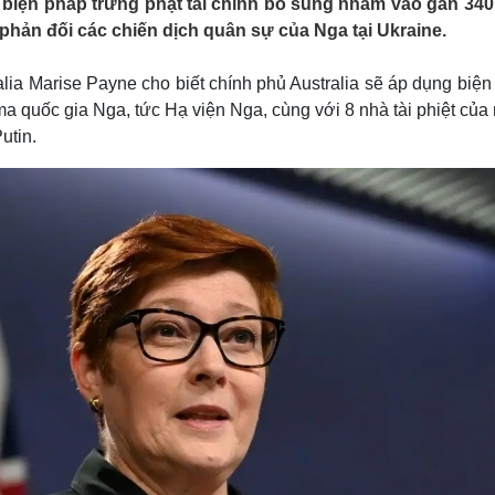
 biện pháp trừng phạt tài chính bổ sung nhằm vào gần 340
Lịch thi đấu bóng đá
Xe máy
 phản đối các chiến dịch quân sự của Nga tại Ukraine.
Thế giới thể thao
Tư vấn
eSports
V
Hậu trường
lia Marise Payne cho biết chính phủ Australia sẽ áp dụng biệ
uma quốc gia Nga, tức Hạ viện Nga, cùng với 8 nhà tài phiệt củ
Văn hóa
Giải trí
D
utin.
Sân khấu - Điện ảnh
Nghệ sĩ
Văn học
Thời trang
Âm nhạc
Sao Việt
c
Di sản