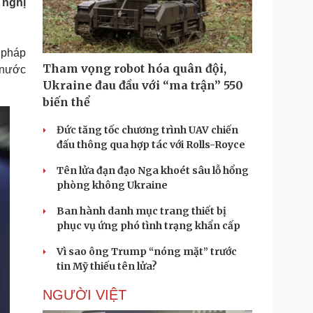
 nghị
Doanh nghiệp 24h
Tin Công nghệ
Doanh nhân
Trải nghiệm
ì cộng đồng
Chuyển đổi số
n pháp
Tham vọng robot hóa quân đội,
a nước
u lịch
Podcast
Ukraine đau đầu với “ma trận” 550
Tư vấn
Câu chuyện thời sự
biến thể
Săn Tour
Đọc truyện đêm khuya
heck-in
Cửa sổ tình yêu
Đức tăng tốc chương trình UAV chiến
Kể chuyện cho bé
đấu thông qua hợp tác với Rolls-Royce
Hạt giống tâm hồn
Tên lửa đạn đạo Nga khoét sâu lỗ hổng
phòng không Ukraine
Ban hành danh mục trang thiết bị
phục vụ ứng phó tình trạng khẩn cấp
Vì sao ông Trump “nóng mặt” trước
tin Mỹ thiếu tên lửa?
NGƯỜI VIỆT