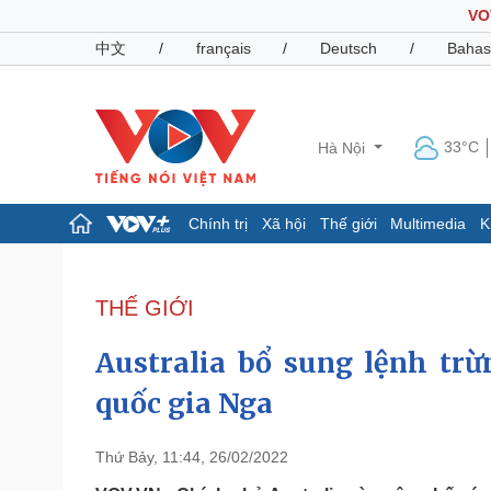
VO
中文
/
français
/
Deutsch
/
Bahas
33°C
Hà Nội
Chính trị
Xã hội
Thế giới
Multimedia
K
Chính trị
Xã hội
Đảng
Tin 24h
THẾ GIỚI
Tổ chức nhân sự
Dự báo thời tiết
Quốc hội
Giáo dục
Australia bổ sung lệnh tr
Nhận diện sự thật
Dấu ấn VOV
Việc làm
quốc gia Nga
Biển đảo
Pháp luật
Quân sự - Quốc phòng
Thứ Bảy, 11:44, 26/02/2022
Vụ án
Vũ khí