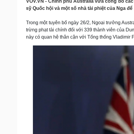
VOV.VN - Chính phủ Australia vừa công bố các
Tin nóng
Việt Nam
sỹ Quốc hội và một số nhà tài phiệt của Nga để
Tư vấn luật
Phân tích
Trong một tuyên bố ngày 26/2, Ngoại trưởng Austra
trừng phạt tài chính đối với 339 thành viên của D
Sức khỏe
Đời sống
này có quan hệ thân cận với Tổng thống Vladimir P
Dinh dưỡng - món ngon
Nhà đẹp
Cây thuốc
Blog
Sản phụ khoa
Tình yêu - Gia đình
Nhi khoa
Nam khoa
Làm đẹp - giảm cân
Phòng mạch online
Ăn sạch sống khỏe
Cải chính