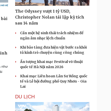
The Odyssey vượt 1 tỷ USD,
Christopher Nolan tái lập kỳ tích
sau 14 năm
Cần một hệ sinh thái trách nhiệm để
ngăn âm nhạc lệch chuẩn
Khi bảo tàng đưa hiện vật bước ra khỏi
tủ kính trò chuyện cùng công chúng
kinh
Ấn tượng khai mạc Festival võ thuật
a như
quốc tế Hà Nội năm 2026
ài
Khai mạc Liên hoan Lân Sư Rồng quốc
tế và Lễ hội đường phố Quy Nhơn - Gia
Lai
DU LỊCH