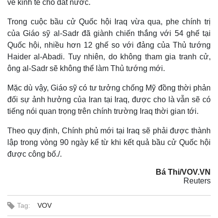
về kinh tế cho đất nước.
Trong cuộc bầu cử Quốc hội Iraq vừa qua, phe chính trị
của Giáo sỹ al-Sadr đã giành chiến thắng với 54 ghế tại
Quốc hội, nhiều hơn 12 ghế so với đảng của Thủ tướng
Haider al-Abadi. Tuy nhiên, do không tham gia tranh cử,
ông al-Sadr sẽ không thể làm Thủ tướng mới.
Mặc dù vậy, Giáo sỹ có tư tưởng chống Mỹ đồng thời phản
đối sự ảnh hưởng của Iran tại Iraq, được cho là vẫn sẽ có
tiếng nói quan trọng trên chính trường Iraq thời gian tới.
Theo quy định, Chính phủ mới tại Iraq sẽ phải được thành
lập trong vòng 90 ngày kể từ khi kết quả bầu cử Quốc hội
được công bố./.
Bá Thi/VOV.VN
Reuters
Tag:
VOV