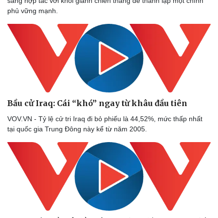
sàng hợp tác với khối giành chiến thắng để thành lập một chính
phủ vững mạnh.
Bầu cử Iraq: Cái “khó” ngay từ khâu đầu tiên
VOV.VN - Tỷ lệ cử tri Iraq đi bỏ phiếu là 44,52%, mức thấp nhất
tại quốc gia Trung Đông này kể từ năm 2005.