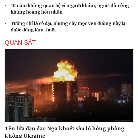
10 năm không quan hệ vì ngại đi khám, người đàn ông
khủng hoảng hôn nhân
Tưởng chỉ là cỏ dại, những cây mọc ven đường này lại
được dùng làm thuốc
QUAN SÁT
Du lịch
Podcast
Tư vấn
Câu chuyện thời sự
Săn Tour
Đọc truyện đêm khuya
Tên lửa đạn đạo Nga khoét sâu lỗ hổng phòng
check-in
Cửa sổ tình yêu
không Ukraine
Kể chuyện cho bé