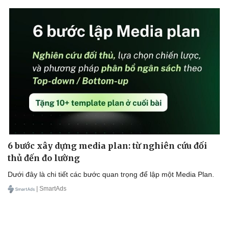
Thể thao
Ô tô - Xe máy
Bóng đá
Ô tô
Lịch thi đấu bóng đá
Xe máy
Thế giới thể thao
Tư vấn
eSports
Hậu trường
6 bước xây dựng media plan: từ nghiên cứu đối
thủ đến đo lường
Dưới đây là chi tiết các bước quan trọng để lập một Media Plan.
| SmartAds