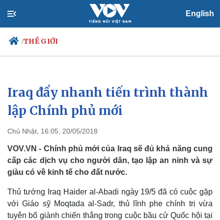
English
THẾ GIỚI
/
Iraq đẩy nhanh tiến trình thành
Chính trị
Xã hội
Đảng
Tin 24h
lập Chính phủ mới
Tổ chức nhân sự
Dự báo thời tiết
Quốc hội
Giáo dục
Chủ Nhật, 16:05, 20/05/2018
Nhận diện sự thật
Dấu ấn VOV
Việc làm
VOV.VN - Chính phủ mới của Iraq sẽ đủ khả năng cung
Biển đảo
cấp các dịch vụ cho người dân, tạo lập an ninh và sự
giàu có về kinh tế cho đất nước.
Thủ tướng Iraq Haider al-Abadi ngày 19/5 đã có cuộc gặp
với Giáo sỹ Moqtada al-Sadr, thủ lĩnh phe chính trị vừa
tuyên bố giành chiến thắng trong cuộc bầu cử Quốc hội tại