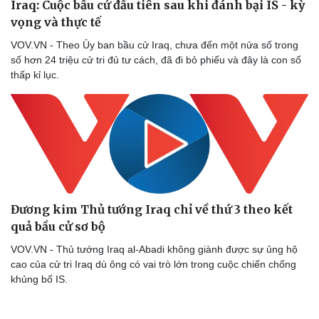
Iraq: Cuộc bầu cử đầu tiên sau khi đánh bại IS - kỳ
vọng và thực tế
VOV.VN - Theo Ủy ban bầu cử Iraq, chưa đến một nửa số trong
số hơn 24 triệu cử tri đủ tư cách, đã đi bỏ phiếu và đây là con số
thấp kỉ lục.
Đương kim Thủ tướng Iraq chỉ về thứ 3 theo kết
quả bầu cử sơ bộ
VOV.VN - Thủ tướng Iraq al-Abadi không giành được sự ủng hộ
cao của cử tri Iraq dù ông có vai trò lớn trong cuộc chiến chống
khủng bố IS.