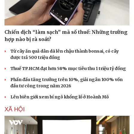
Chiến dịch “làm sạch” mã số thuế: Những trường
hợp nào bị rà soát?
Từ cây ăn quả dân dã lên chậu thành bonsai, có cây
được trả 500 triệu đồng
Thuế TP.HCM đạt hơn 58% mục tiêu thu 1 triệu tỷ đồng
Phấn đấu tăng trưởng trên 10%, giải ngân 100% vốn
đầu tư công trong năm 2026
Văn hóa
Giải trí
Sân khấu - Điện ảnh
Nghệ sĩ
Lên biên giới xem bí ngô khổng lồ ở Hoành Mô
Văn học
Thời trang
XÃ HỘI
Âm nhạc
Sao Việt
Di sản