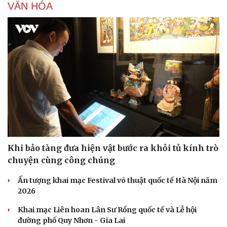
VĂN HÓA
Sức khỏe
Đời sống
Dinh dưỡng - món ngon
Nhà đẹp
Cây thuốc
Blog
Sản phụ khoa
Tình yêu - Gia đình
Nhi khoa
Nam khoa
Làm đẹp - giảm cân
Khi bảo tàng đưa hiện vật bước ra khỏi tủ kính trò
Phòng mạch online
chuyện cùng công chúng
Ăn sạch sống khỏe
Ấn tượng khai mạc Festival võ thuật quốc tế Hà Nội năm
2026
Khai mạc Liên hoan Lân Sư Rồng quốc tế và Lễ hội
đường phố Quy Nhơn - Gia Lai