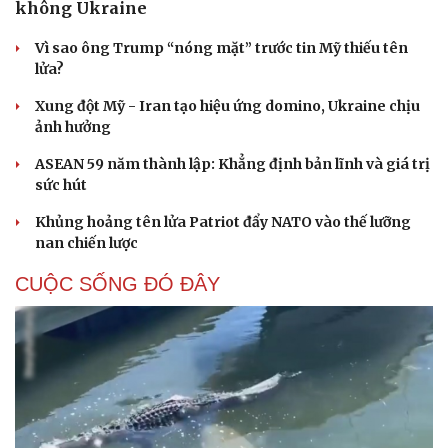
không Ukraine
Vì sao ông Trump “nóng mặt” trước tin Mỹ thiếu tên
lửa?
Xung đột Mỹ - Iran tạo hiệu ứng domino, Ukraine chịu
ảnh hưởng
ASEAN 59 năm thành lập: Khẳng định bản lĩnh và giá trị
sức hút
Khủng hoảng tên lửa Patriot đẩy NATO vào thế lưỡng
nan chiến lược
CUỘC SỐNG ĐÓ ĐÂY