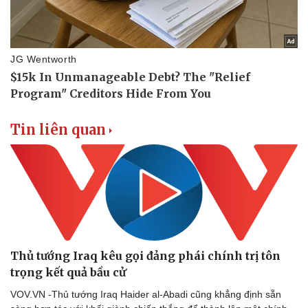
Vụ án
Vũ khí
Tin nóng
Việt Nam
Tư vấn luật
Phân tích
Tin liên quan
Thủ tướng Iraq kêu gọi đảng phái chính trị tôn
trọng kết quả bầu cử
VOV.VN -Thủ tướng Iraq Haider al-Abadi cũng khẳng định sẵn