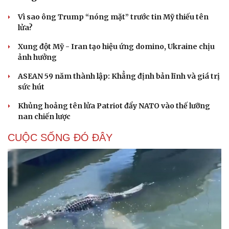
Hạt giống tâm hồn
Vì sao ông Trump “nóng mặt” trước tin Mỹ thiếu tên
lửa?
Xung đột Mỹ - Iran tạo hiệu ứng domino, Ukraine chịu
ảnh hưởng
ASEAN 59 năm thành lập: Khẳng định bản lĩnh và giá trị
sức hút
Khủng hoảng tên lửa Patriot đẩy NATO vào thế lưỡng
nan chiến lược
CUỘC SỐNG ĐÓ ĐÂY