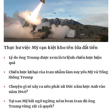
Thực hư việc Mỹ cạn kiệt kho tên lửa đắt tiền
Lý do ông Trump được xem là tư lệnh chiến lược hiệu
quả
Chiến lược lợi hại của Iran nhằm làm suy yếu Mỹ và Tổng
thống Trump
Chuyện gì sẽ xảy ra nếu phát xít Đức xâm lược Anh vào
năm 1940?
Tại sao Mỹ bất ngờ ngừng ném bom Iran dù ông
Trump từng rất cả quyết?
Cải chính