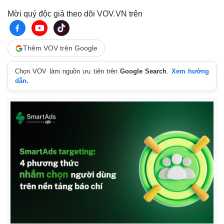
Mời quý độc giả theo dõi VOV.VN trên
Thêm VOV trên Google
Chọn VOV làm nguồn ưu tiên trên
Google Search
.
Xem hướng
dẫn.
Thế giới
Multimedia
Quan sát
Video
Cuộc sống đó đây
Ảnh
Hồ sơ
E-Magazine
Infographic