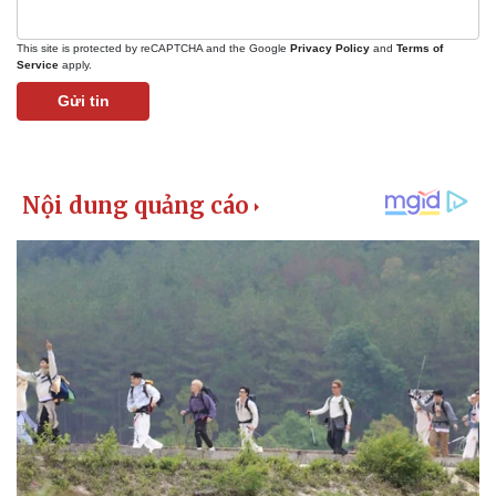
This site is protected by reCAPTCHA and the Google
Privacy Policy
and
Terms of
Service
apply.
Gửi tin