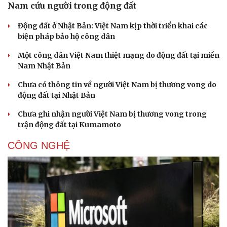
Nam cứu người trong động đất
Động đất ở Nhật Bản: Việt Nam kịp thời triển khai các
biện pháp bảo hộ công dân
Doanh nghiệp
Công nghệ
Một công dân Việt Nam thiệt mạng do động đất tại miền
Thông tin doanh nghiệp
Sành điệu
Nam Nhật Bản
Doanh nghiệp 24h
Tin Công nghệ
Doanh nhân
Trải nghiệm
Chưa có thông tin về người Việt Nam bị thương vong do
Vì cộng đồng
Chuyển đổi số
động đất tại Nhật Bản
Chưa ghi nhận người Việt Nam bị thương vong trong
trận động đất tại Kumamoto
CÔNG NGHỆ