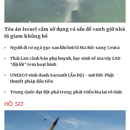
Tòa án Israel cấm sử dụng cá sấu để canh giữ nhà
tù giam khủng bố
Người di cư ngã gục sau khi bơi từ Ma Rốc sang Ceuta
Thái Lan cảnh báo phụ huynh, học sinh về ma túy LSD
“đội lốt” tem hoạt hình
UNESCO vinh danh Sarnath (Ấn Độ) - nơi Đức Phật
thuyết pháp đầu tiên
Trung Quốc đạt đột phá trong phát triển lúa lai vô tính
HỒ SƠ