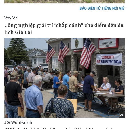
Kinh tế
Thị trường
Bất động sản
Giá vàng
Khởi nghiệp
Tiêu dùng
Tỷ giá
Chứng khoán