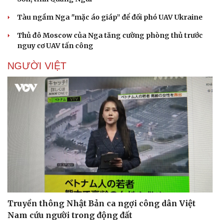
Tàu ngầm Nga "mặc áo giáp” để đối phó UAV Ukraine
Thủ đô Moscow của Nga tăng cường phòng thủ trước
nguy cơ UAV tấn công
Doanh nghiệp
Công nghệ
Thông tin doanh nghiệp
Sành điệu
NGƯỜI VIỆT
Doanh nghiệp 24h
Tin Công nghệ
Doanh nhân
Trải nghiệm
Vì cộng đồng
Chuyển đổi số
Truyền thông Nhật Bản ca ngợi công dân Việt
Nam cứu người trong động đất