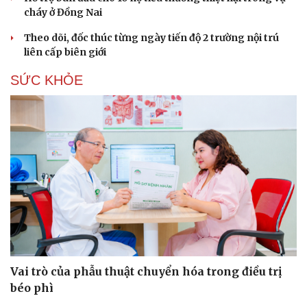
cháy ở Đồng Nai
Theo dõi, đốc thúc từng ngày tiến độ 2 trường nội trú
liên cấp biên giới
SỨC KHỎE
Du lịch
Podcast
Tư vấn
Câu chuyện thời sự
Vai trò của phẫu thuật chuyển hóa trong điều trị
Săn Tour
Đọc truyện đêm khuya
béo phì
check-in
Cửa sổ tình yêu
Kể chuyện cho bé