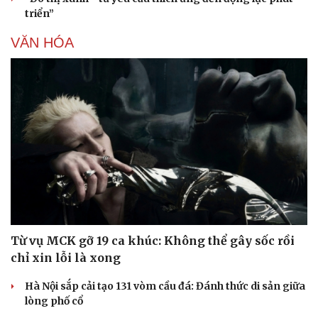
triển”
VĂN HÓA
Từ vụ MCK gỡ 19 ca khúc: Không thể gây sốc rồi
chỉ xin lỗi là xong
Hà Nội sắp cải tạo 131 vòm cầu đá: Đánh thức di sản giữa
lòng phố cổ