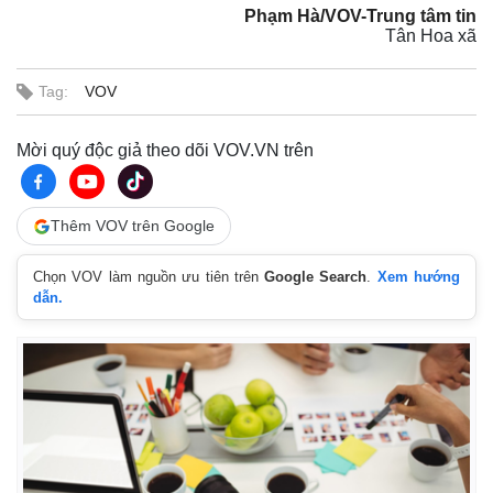
Phạm Hà/VOV-Trung tâm tin
Tân Hoa xã
Tag:
VOV
Mời quý độc giả theo dõi VOV.VN trên
Thêm VOV trên Google
Chọn VOV làm nguồn ưu tiên trên
Google Search
.
Xem hướng
dẫn.
Thế giới
Multimedia
Quan sát
Video
Cuộc sống đó đây
Ảnh
Hồ sơ
E-Magazine
Infographic