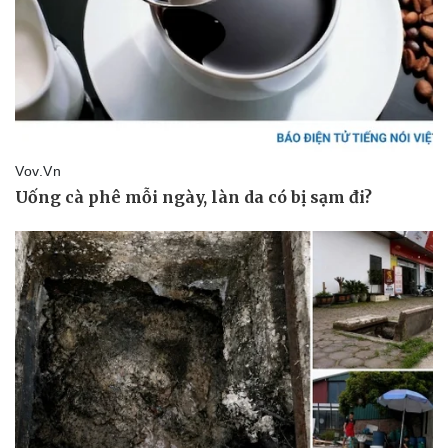
Kinh tế
Thị trường
Bất động sản
Giá vàng
Khởi nghiệp
Tiêu dùng
Tỷ giá
Chứng khoán