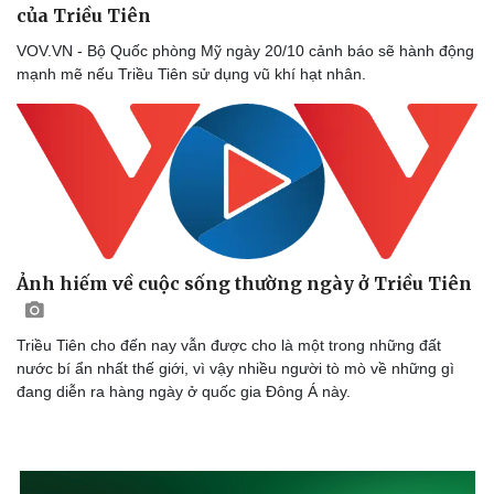
của Triều Tiên
Thể thao
Ô tô - Xe máy
Bóng đá
Ô tô
VOV.VN - Bộ Quốc phòng Mỹ ngày 20/10 cảnh báo sẽ hành động
Lịch thi đấu bóng đá
Xe máy
mạnh mẽ nếu Triều Tiên sử dụng vũ khí hạt nhân.
Thế giới thể thao
Tư vấn
eSports
Hậu trường
Ảnh hiếm về cuộc sống thường ngày ở Triều Tiên
Triều Tiên cho đến nay vẫn được cho là một trong những đất
nước bí ẩn nhất thế giới, vì vậy nhiều người tò mò về những gì
đang diễn ra hàng ngày ở quốc gia Đông Á này.