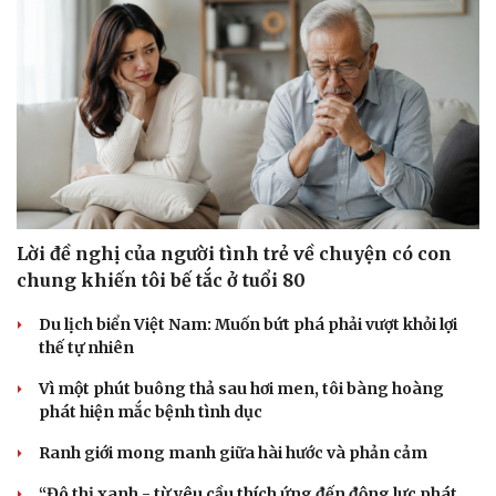
Sức khỏe
Đời sống
Dinh dưỡng - món ngon
Nhà đẹp
Cây thuốc
Blog
Sản phụ khoa
Tình yêu - Gia đình
Lời đề nghị của người tình trẻ về chuyện có con
Nhi khoa
chung khiến tôi bế tắc ở tuổi 80
Nam khoa
Làm đẹp - giảm cân
Du lịch biển Việt Nam: Muốn bứt phá phải vượt khỏi lợi
Phòng mạch online
thế tự nhiên
Ăn sạch sống khỏe
Vì một phút buông thả sau hơi men, tôi bàng hoàng
phát hiện mắc bệnh tình dục
Ranh giới mong manh giữa hài hước và phản cảm
“Đô thị xanh - từ yêu cầu thích ứng đến động lực phát