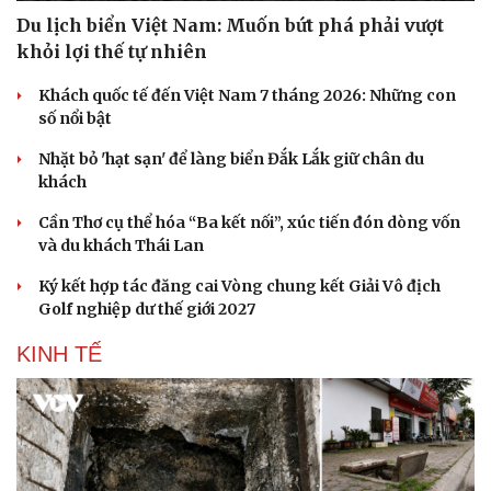
Du lịch biển Việt Nam: Muốn bứt phá phải vượt
khỏi lợi thế tự nhiên
Khách quốc tế đến Việt Nam 7 tháng 2026: Những con
số nổi bật
Nhặt bỏ 'hạt sạn' để làng biển Đắk Lắk giữ chân du
khách
Cần Thơ cụ thể hóa “Ba kết nối”, xúc tiến đón dòng vốn
và du khách Thái Lan
Ký kết hợp tác đăng cai Vòng chung kết Giải Vô địch
Golf nghiệp dư thế giới 2027
Văn hóa
Giải trí
KINH TẾ
Sân khấu - Điện ảnh
Nghệ sĩ
Văn học
Thời trang
Âm nhạc
Sao Việt
Di sản