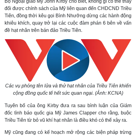
Bộ Ngoại giao Mỹ John Kirby cho biết, không gì có thể thay
đổi được chính sách của Mỹ liên quan đến CHDCND Triều
Tiên, đồng thời kêu gọi Bình Nhưỡng dừng các hành động
khiêu khích, quay trở lại các cuộc đàm phán 6 bên về vấn
đề hạt nhân trên bán đảo Triều Tiên.
Các vụ phóng tên lửa và thử hạt nhân của Triều Tiên khiến
cộng đồng quốc tế hết sức quan ngại. (Ảnh: KCNA)
Tuyên bố của ông Kirby đưa ra sau bình luận của Giám
đốc tình báo quốc gia Mỹ James Clapper cho rằng, buộc
Triều Tiên từ bỏ vũ khí hạt nhân là điều khó có thể xảy ra.
Mỹ cũng đang có kế hoạch mở rộng các biện pháp trừng