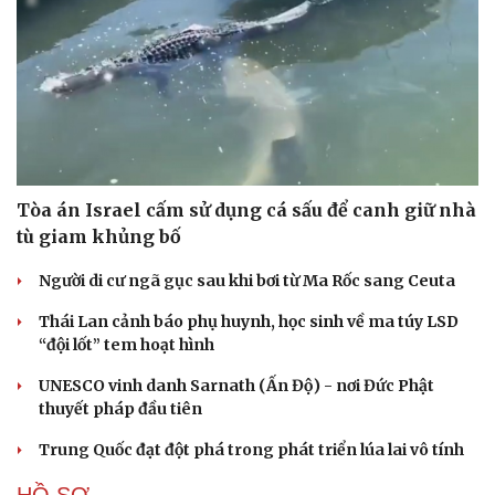
Tòa án Israel cấm sử dụng cá sấu để canh giữ nhà
tù giam khủng bố
Người di cư ngã gục sau khi bơi từ Ma Rốc sang Ceuta
Thái Lan cảnh báo phụ huynh, học sinh về ma túy LSD
“đội lốt” tem hoạt hình
UNESCO vinh danh Sarnath (Ấn Độ) - nơi Đức Phật
thuyết pháp đầu tiên
Trung Quốc đạt đột phá trong phát triển lúa lai vô tính
Cải chính