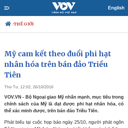
English
THẾ GIỚI
/
Mỹ cam kết theo đuổi phi hạt
Chính trị
Xã hội
Đảng
Tin 24h
nhân hóa trên bán đảo Triều
Tổ chức nhân sự
Dự báo thời tiết
Tiên
Quốc hội
Giáo dục
Nhận diện sự thật
Dấu ấn VOV
Việc làm
Thứ Tư, 12:02, 26/10/2016
Biển đảo
VOV.VN - Bộ Ngoại giao Mỹ nhấn mạnh, mục tiêu trong
chính sách của Mỹ là đạt được phi hạt nhân hóa, có
thể xác minh được, trên bán đảo Triều Tiên.
Phát biểu tại cuộc họp báo ngày 25/10, người phát ngôn