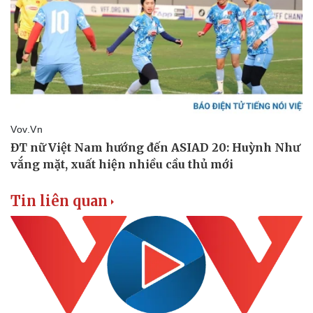
Vụ án
Vũ khí
Tin nóng
Việt Nam
Tư vấn luật
Phân tích
Tin liên quan