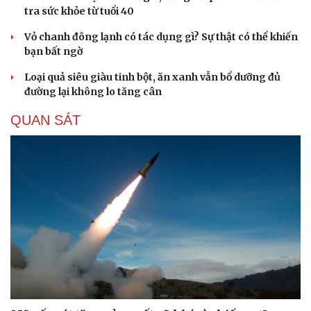
Khu tập thể Thành Công: Người đã đi, nhà vẫn chờ cải
tạo
AI thay đổi thị trường lao động, người trên 40 tuổi đối
mặt thách thức gì?
Chân cầu Bình Thuận ngổn ngang, đường xuống cấp,
người dân đi lại khổ sở
Thời tiết hôm nay 9/8: Bắc Bộ nắng nóng, chiều tối có
mưa dông
SỨC KHỎE
4 thực phẩm để tủ lạnh quá 2 ngày dễ gây ngộ độc
Tưởng ăn cơm buổi sáng sẽ "nặng bụng", chuyên gia
dinh dưỡng nói điều bất ngờ
Muốn khỏe mạnh khi về già, đừng bỏ qua 8 chỉ số kiểm
tra sức khỏe từ tuổi 40