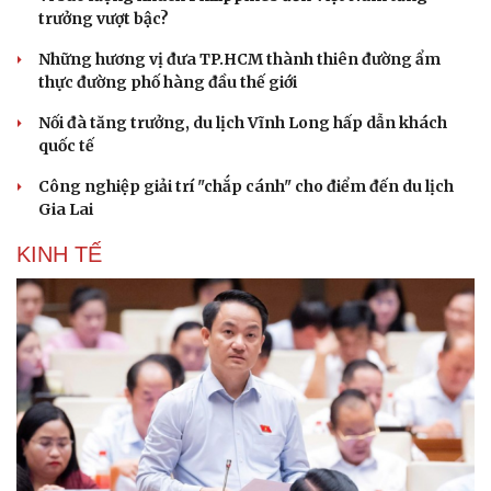
The Odyssey vượt 1 tỷ USD, Christopher Nolan tái lập kỳ
tích sau 14 năm
DU LỊCH
Thổ cẩm Chăm Mỹ Nghiệp: Từ ngôn ngữ văn hóa
đến sản phẩm du lịch độc đáo
Vì sao lượng khách Philippines đến Việt Nam tăng
trưởng vượt bậc?