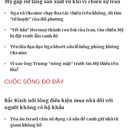
Vỏ chanh đông lạnh có tác dụng gì? Sự thật có thể khiến
bạn bất ngờ
Loại quả siêu giàu tinh bột, ăn xanh vẫn bổ dưỡng đủ
đường lại không lo tăng cân
QUAN SÁT
Mỹ gấp rút tăng sản xuất vũ khí vì chiến sự Iran