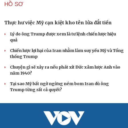
Ukraine
Vì sao ông Trump “nóng mặt” trước tin Mỹ thiếu tên
lửa?
CUỘC SỐNG ĐÓ ĐÂY
Bắc Kinh nới lỏng điều kiện mua nhà đối với
người không có hộ khẩu
Tòa án Israel cấm sử dụng cá sấu để canh giữ nhà tù
giam khủng bố
Người di cư ngã gục sau khi bơi từ Ma Rốc sang Ceuta
Thái Lan cảnh báo phụ huynh, học sinh về ma túy LSD
“đội lốt” tem hoạt hình
UNESCO vinh danh Sarnath (Ấn Độ) - nơi Đức Phật
thuyết pháp đầu tiên
HỒ SƠ