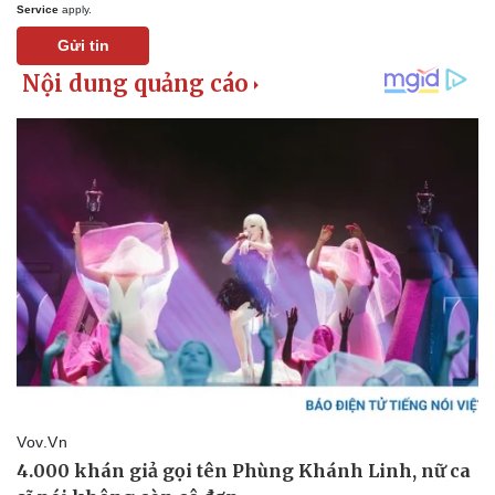
Service
apply.
Kinh tế
Thị trường
Gửi tin
Bất động sản
Giá vàng
Khởi nghiệp
Tiêu dùng
Tỷ giá
Chứng khoán
Giá cà phê