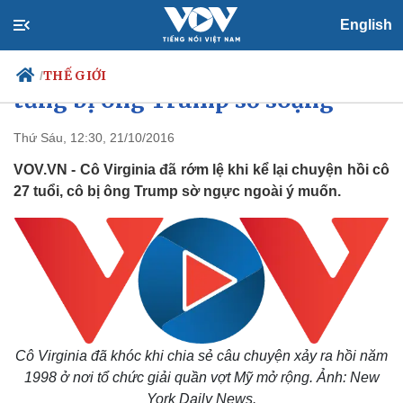
English
Người đẹp ướt lệ khi kể chuyện
THẾ GIỚI
/
từng bị ông Trump sờ soạng
Thứ Sáu, 12:30, 21/10/2016
VOV.VN - Cô Virginia đã rớm lệ khi kể lại chuyện hồi cô
Chính trị
Xã hội
27 tuổi, cô bị ông Trump sờ ngực ngoài ý muốn.
Đảng
Tin 24h
Tổ chức nhân sự
Dự báo thời tiết
Quốc hội
Giáo dục
Nhận diện sự thật
Dấu ấn VOV
Việc làm
Biển đảo
Cô Virginia đã khóc khi chia sẻ câu chuyện xảy ra hồi năm
1998 ở nơi tổ chức giải quần vợt Mỹ mở rộng. Ảnh: New
York Daily News.