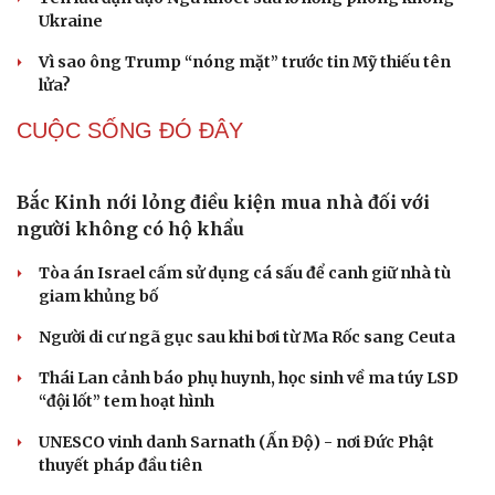
Mỹ gấp rút tăng sản xuất vũ khí vì chiến sự Iran
Nga và Ukraine chạy đua tác chiến trên không, dò tìm
“tử huyệt” của đối phương
“Yết hầu” Hormuz thành con bài của Iran, tàu chiến Mỹ
bị đặt trước lằn ranh đỏ
Tên lửa đạn đạo Nga khoét sâu lỗ hổng phòng không