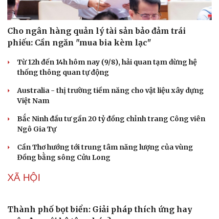
Những hương vị đưa TP.HCM thành thiên đường ẩm
thực đường phố hàng đầu thế giới
Nối đà tăng trưởng, du lịch Vĩnh Long hấp dẫn khách
quốc tế
Công nghiệp giải trí "chắp cánh" cho điểm đến du lịch
Gia Lai
KINH TẾ