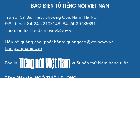
Thực hư việc Mỹ cạn kiệt kho tên lửa đắt tiền
Lý do ông Trump được xem là tư lệnh chiến lược hiệu
quả
Chiến lược lợi hại của Iran nhằm làm suy yếu Mỹ và Tổng
thống Trump
Chuyện gì sẽ xảy ra nếu phát xít Đức xâm lược Anh vào
năm 1940?
Tại sao Mỹ bất ngờ ngừng ném bom Iran dù ông
Trump từng rất cả quyết?