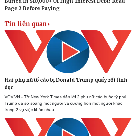
Tin liên quan
Hai phụ nữ tố cáo bị Donald Trump quấy rối tình
dục
Thể thao
Ô tô - Xe máy
VOV.VN - Tờ New York Times dẫn lời 2 phụ nữ cáo buộc tỷ phú
Bóng đá
Ô tô
Trump đã sờ soạng một người và cưỡng hôn một người khác
Lịch thi đấu bóng đá
Xe máy
trong 2 vụ việc khác nhau.
Thế giới thể thao
Tư vấn
eSports
Hậu trường