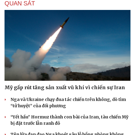
Trump từng rất cả quyết?
CHÍNH TRỊ
Tổng Bí thư, Chủ tịch nước lên đường thăm cấp
Nhà nước Australia và New Zealand
Chủ tịch Quốc hội sẽ viếng Đồng chí Xaysomphone
Phomvihane tại Lào
Cô giáo trẻ lấy sự tiến bộ của học sinh làm thước đo thực
hành Chỉ thị 07
Thúc đẩy quan hệ Đối tác Chiến lược Toàn diện Việt
Nam-Australia lên tầm cao mới
"Quyền hạn giao đến đâu, trách nhiệm giải trình và cơ
chế kiểm soát tới đó"
Cải chính
QUAN SÁT