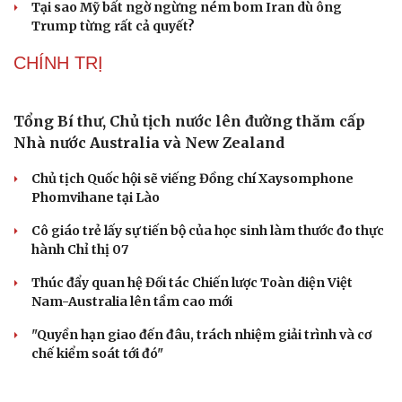
Người di cư ngã gục sau khi bơi từ Ma Rốc sang Ceuta
Thái Lan cảnh báo phụ huynh, học sinh về ma túy LSD
“đội lốt” tem hoạt hình
UNESCO vinh danh Sarnath (Ấn Độ) - nơi Đức Phật
thuyết pháp đầu tiên
HỒ SƠ
Thực hư việc Mỹ cạn kiệt kho tên lửa đắt tiền
Lý do ông Trump được xem là tư lệnh chiến lược hiệu
quả
Chiến lược lợi hại của Iran nhằm làm suy yếu Mỹ và Tổng
thống Trump
Chuyện gì sẽ xảy ra nếu phát xít Đức xâm lược Anh vào
năm 1940?
Tại sao Mỹ bất ngờ ngừng ném bom Iran dù ông