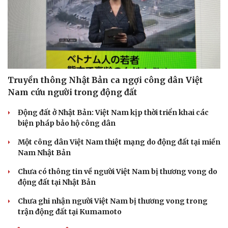
Truyền thông Nhật Bản ca ngợi công dân Việt
Nam cứu người trong động đất
Doanh nghiệp
Công nghệ
Động đất ở Nhật Bản: Việt Nam kịp thời triển khai các
biện pháp bảo hộ công dân
Thông tin doanh nghiệp
Sành điệu
Doanh nghiệp 24h
Tin Công nghệ
Một công dân Việt Nam thiệt mạng do động đất tại miền
Doanh nhân
Trải nghiệm
Nam Nhật Bản
Vì cộng đồng
Chuyển đổi số
Chưa có thông tin về người Việt Nam bị thương vong do
động đất tại Nhật Bản
Chưa ghi nhận người Việt Nam bị thương vong trong
trận động đất tại Kumamoto