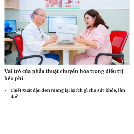
Vai trò của phẫu thuật chuyển hóa trong điều trị
béo phì
Chiết xuất đậu đen mang lại lợi ích gì cho sức khỏe, làn
da?
Tuổi 70 uống 5 loại thuốc mỗi ngày: Giá như chuẩn bị từ
tuổi 40
Tại sao cần cấm kinh doanh khí N2O (khí cười) ngoài
mục đích y tế?
Loại lá vừa cay vừa đắng là vị thuốc bổ gan, biết dùng