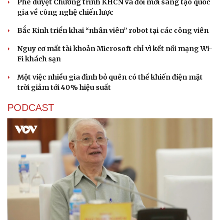
Bắc Kinh triển khai “nhân viên” robot tại các công viên
Nguy cơ mất tài khoản Microsoft chỉ vì kết nối mạng Wi-
Fi khách sạn
Một việc nhiều gia đình bỏ quên có thể khiến điện mặt
trời giảm tới 40% hiệu suất
PODCAST
Văn hóa
Giải trí
Sân khấu - Điện ảnh
Nghệ sĩ
Văn học
Thời trang
Âm nhạc
Sao Việt
Di sản