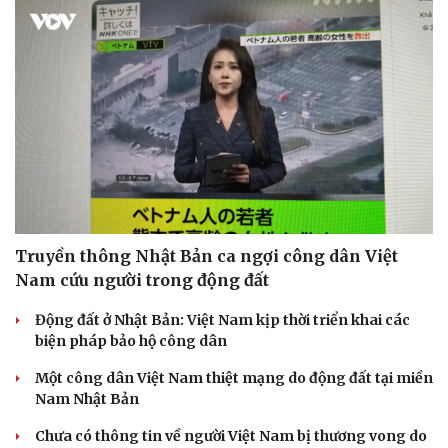
Dinh dưỡng - món ngon
Nhà đẹp
Cây thuốc
Blog
Sản phụ khoa
Tình yêu - Gia đình
Nhi khoa
Nam khoa
Làm đẹp - giảm cân
Phòng mạch online
Ăn sạch sống khỏe
Truyền thông Nhật Bản ca ngợi công dân Việt
Nam cứu người trong động đất
Động đất ở Nhật Bản: Việt Nam kịp thời triển khai các
biện pháp bảo hộ công dân
Một công dân Việt Nam thiệt mạng do động đất tại miền
Nam Nhật Bản
Chưa có thông tin về người Việt Nam bị thương vong do
động đất tại Nhật Bản
Chưa ghi nhận người Việt Nam bị thương vong trong