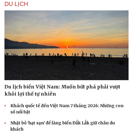
Tư vấn
Câu chuyện thời sự
Săn Tour
Đọc truyện đêm khuya
check-in
Cửa sổ tình yêu
Kể chuyện cho bé
Hạt giống tâm hồn
Du lịch biển Việt Nam: Muốn bứt phá phải vượt
khỏi lợi thế tự nhiên
Khách quốc tế đến Việt Nam 7 tháng 2026: Những con
số nổi bật
Nhặt bỏ 'hạt sạn' để làng biển Đắk Lắk giữ chân du
khách
Cần Thơ cụ thể hóa “Ba kết nối”, xúc tiến đón dòng vốn
và du khách Thái Lan