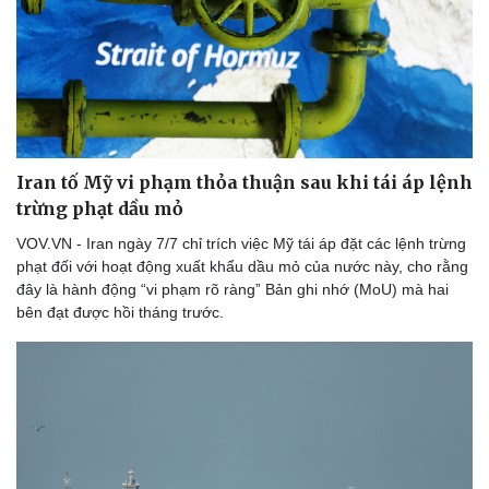
Thể thao
Ô tô - Xe máy
Bóng đá
Ô tô
Lịch thi đấu bóng đá
Xe máy
Iran tố Mỹ vi phạm thỏa thuận sau khi tái áp lệnh
Thế giới thể thao
Tư vấn
trừng phạt dầu mỏ
eSports
Hậu trường
VOV.VN - Iran ngày 7/7 chỉ trích việc Mỹ tái áp đặt các lệnh trừng
phạt đối với hoạt động xuất khẩu dầu mỏ của nước này, cho rằng
đây là hành động “vi phạm rõ ràng” Bản ghi nhớ (MoU) mà hai
bên đạt được hồi tháng trước.