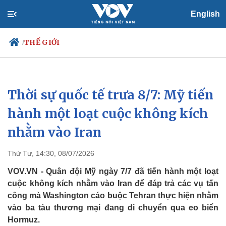
English
THẾ GIỚI
/
Thời sự quốc tế trưa 8/7: Mỹ tiến
Chính trị
Xã hội
Đảng
Tin 24h
hành một loạt cuộc không kích
Tổ chức nhân sự
Dự báo thời tiết
nhằm vào Iran
Quốc hội
Giáo dục
Nhận diện sự thật
Dấu ấn VOV
Việc làm
Thứ Tư, 14:30, 08/07/2026
Biển đảo
VOV.VN - Quân đội Mỹ ngày 7/7 đã tiến hành một loạt
cuộc không kích nhằm vào Iran để đáp trả các vụ tấn
công mà Washington cáo buộc Tehran thực hiện nhằm
vào ba tàu thương mại đang di chuyển qua eo biển
Hormuz.