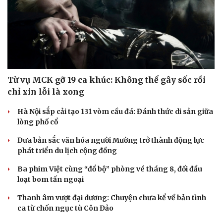
Từ vụ MCK gỡ 19 ca khúc: Không thể gây sốc rồi
chỉ xin lỗi là xong
Hà Nội sắp cải tạo 131 vòm cầu đá: Đánh thức di sản giữa
lòng phố cổ
Đưa bản sắc văn hóa người Mường trở thành động lực
phát triển du lịch cộng đồng
Ba phim Việt cùng “đổ bộ” phòng vé tháng 8, đối đầu
loạt bom tấn ngoại
Thanh âm vượt đại dương: Chuyện chưa kể về bản tình
ca từ chốn ngục tù Côn Đảo
DU LỊCH
Du lịch
Podcast