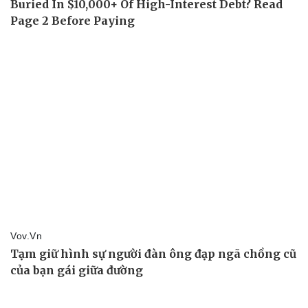
Pháp luật
Quân sự - Quốc phòng
Vụ án
Vũ khí
Tin nóng
Việt Nam
Tư vấn luật
Phân tích