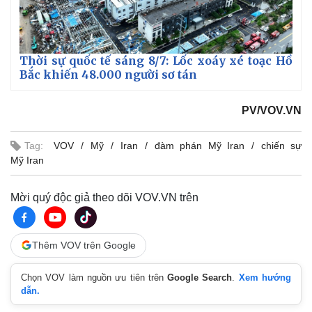
Thời sự quốc tế sáng 8/7: Lốc xoáy xé toạc Hồ
Bắc khiến 48.000 người sơ tán
PV/VOV.VN
Tag:
VOV
Mỹ
Iran
đàm phán Mỹ Iran
chiến sự
Mỹ Iran
Mời quý độc giả theo dõi VOV.VN trên
Thêm VOV trên Google
Chọn VOV làm nguồn ưu tiên trên
Google Search
.
Xem hướng
Thế giới
Multimedia
dẫn.
Quan sát
Video