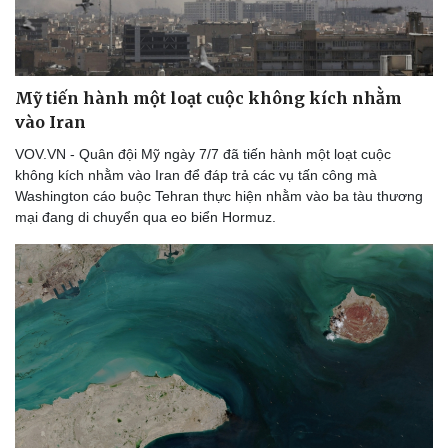
Mỹ tiến hành một loạt cuộc không kích nhằm
vào Iran
VOV.VN - Quân đội Mỹ ngày 7/7 đã tiến hành một loạt cuộc
không kích nhằm vào Iran để đáp trả các vụ tấn công mà
Washington cáo buộc Tehran thực hiện nhằm vào ba tàu thương
mại đang di chuyển qua eo biển Hormuz.
Doanh nghiệp
Công nghệ
Thông tin doanh nghiệp
Sành điệu
Doanh nghiệp 24h
Tin Công nghệ
Doanh nhân
Trải nghiệm
Vì cộng đồng
Chuyển đổi số