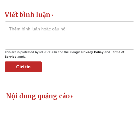
Cuộc sống đó đây
Ảnh
Hồ sơ
E-Magazine
Viết bình luận
Infographic
This site is protected by reCAPTCHA and the Google
Privacy Policy
and
Terms of
Service
apply.
Gửi tin