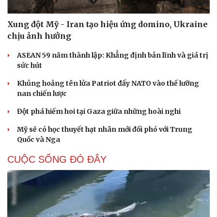
Xung đột Mỹ - Iran tạo hiệu ứng domino, Ukraine
chịu ảnh hưởng
ASEAN 59 năm thành lập: Khẳng định bản lĩnh và giá trị
sức hút
Khủng hoảng tên lửa Patriot đẩy NATO vào thế lưỡng
nan chiến lược
Đột phá hiếm hoi tại Gaza giữa những hoài nghi
Mỹ sẽ có học thuyết hạt nhân mới đối phó với Trung
Quốc và Nga
CUỘC SỐNG ĐÓ ĐÂY