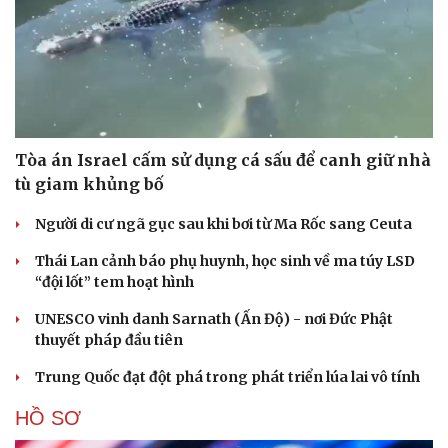
Tòa án Israel cấm sử dụng cá sấu để canh giữ nhà
tù giam khủng bố
Người di cư ngã gục sau khi bơi từ Ma Rốc sang Ceuta
Thái Lan cảnh báo phụ huynh, học sinh về ma túy LSD
“đội lốt” tem hoạt hình
UNESCO vinh danh Sarnath (Ấn Độ) - nơi Đức Phật
thuyết pháp đầu tiên
Trung Quốc đạt đột phá trong phát triển lúa lai vô tính
HỒ SƠ