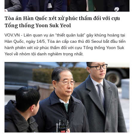
Thể thao
Ô tô - Xe máy
Bóng đá
Ô tô
Tòa án Hàn Quốc xét xử phúc thẩm đối với cựu
Lịch thi đấu bóng đá
Xe máy
Tổng thống Yoon Suk Yeol
Thế giới thể thao
Tư vấn
eSports
VOV.VN - Liên quan vụ án “thiết quân luật” gây khủng hoảng tại
Hậu trường
Hàn Quốc, ngày 14/5, Tòa án cấp cao thủ đô Seoul bắt đầu tiến
hành phiên xét xử phúc thẩm đối với cựu Tổng thống Yoon Suk
Yeol về nhóm tội danh nghiêm trọng nhất.