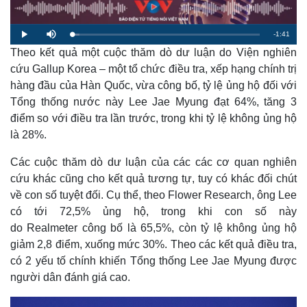
R
-
1:41
L
P
M
o
l
u
a
Theo kết quả một cuộc thăm dò dư luận do Viện nghiên
a
t
e
d
y
e
e
cứu Gallup Korea – một tổ chức điều tra, xếp hạng chính trị
d
m
:
hàng đầu của Hàn Quốc, vừa công bố, tỷ lệ ủng hộ đối với
4
.
a
0
Tổng thống nước này Lee Jae Myung đạt 64%, tăng 3
4
%
điểm so với điều tra lần trước, trong khi tỷ lệ không ủng hộ
i
là 28%.
n
i
Các cuộc thăm dò dư luận của các các cơ quan nghiên
cứu khác cũng cho kết quả tương tự, tuy có khác đối chút
n
về con số tuyệt đối. Cụ thể, theo Flower Research, ông Lee
g
có tới 72,5% ủng hộ, trong khi con số này
T
do Realmeter công bố là 65,5%, còn tỷ lệ không ủng hộ
i
giảm 2,8 điểm, xuống mức 30%. Theo các kết quả điều tra,
có 2 yếu tố chính khiến Tổng thống Lee Jae Myung được
m
người dân đánh giá cao.
e