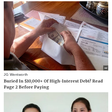
Vụ án
Vũ khí
Tin nóng
Việt Nam
Tư vấn luật
Phân tích