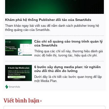
Khám phá hệ thống Publisher đối tác của SmartAds
Tham khảo ngay bài viết sau để nắm danh sách publisher trong hệ
thống quảng cáo của SmartAds.
Các chỉ số quảng cáo trong trình quản lý
của SmartAds
Thông qua các chỉ số này, thương hiệu đánh giá
mức độ hiển thị, tương tác, hiệu quả chi phí.
6 bước xây dựng media plan: từ nghiên
cứu đối thủ đến đo lường
Dưới đây là chi tiết các bước quan trọng để lập
một Media Plan.
Kinh tế
Thị trường
Bất động sản
Giá vàng
Khởi nghiệp
Tiêu dùng
Viết bình luận
Tỷ giá
Chứng khoán