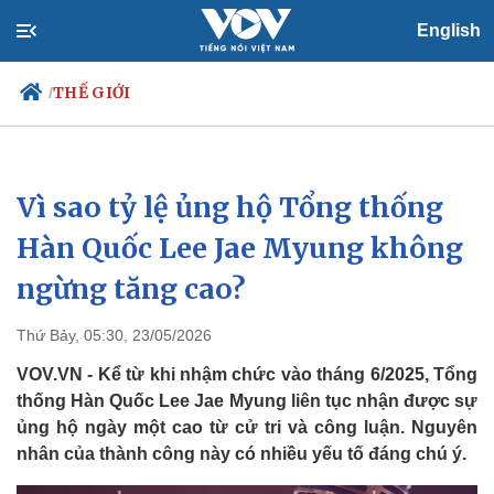
English
THẾ GIỚI
/
Vì sao tỷ lệ ủng hộ Tổng thống
Chính trị
Xã hội
Đảng
Tin 24h
Hàn Quốc Lee Jae Myung không
Tổ chức nhân sự
Dự báo thời tiết
ngừng tăng cao?
Quốc hội
Giáo dục
Nhận diện sự thật
Dấu ấn VOV
Việc làm
Thứ Bảy, 05:30, 23/05/2026
Biển đảo
VOV.VN - Kể từ khi nhậm chức vào tháng 6/2025, Tổng
thống Hàn Quốc Lee Jae Myung liên tục nhận được sự
ủng hộ ngày một cao từ cử tri và công luận. Nguyên
nhân của thành công này có nhiều yếu tố đáng chú ý.