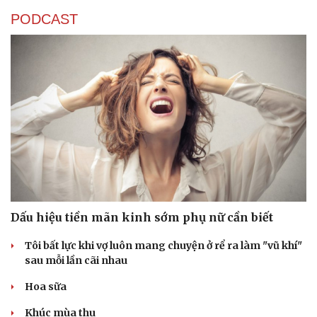
PODCAST
Văn hóa
Giải trí
Dấu hiệu tiền mãn kinh sớm phụ nữ cần biết
Sân khấu - Điện ảnh
Nghệ sĩ
Văn học
Thời trang
Tôi bất lực khi vợ luôn mang chuyện ở rể ra làm "vũ khí"
Âm nhạc
Sao Việt
sau mỗi lần cãi nhau
Di sản
Hoa sữa
Khúc mùa thu