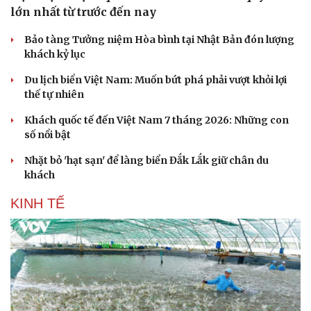
lớn nhất từ trước đến nay
Bảo tàng Tưởng niệm Hòa bình tại Nhật Bản đón lượng
khách kỷ lục
Du lịch biển Việt Nam: Muốn bứt phá phải vượt khỏi lợi
thế tự nhiên
Khách quốc tế đến Việt Nam 7 tháng 2026: Những con
số nổi bật
Nhặt bỏ 'hạt sạn' để làng biển Đắk Lắk giữ chân du
khách
KINH TẾ
Du lịch
Podcast
Tư vấn
Câu chuyện thời sự
Săn Tour
Đọc truyện đêm khuya
check-in
Cửa sổ tình yêu
Kể chuyện cho bé