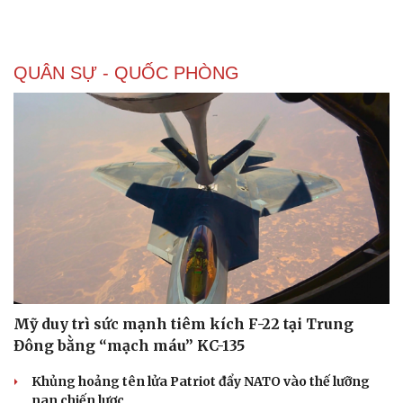
QUÂN SỰ - QUỐC PHÒNG
Mỹ duy trì sức mạnh tiêm kích F-22 tại Trung
Đông bằng “mạch máu” KC-135
Khủng hoảng tên lửa Patriot đẩy NATO vào thế lưỡng
nan chiến lược