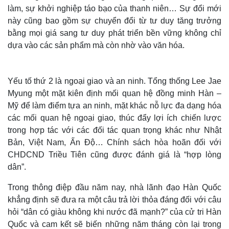
làm, sự khởi nghiệp táo bạo của thanh niên… Sự đổi mới
này cũng bao gồm sự chuyển đổi từ tư duy tăng trưởng
bằng mọi giá sang tư duy phát triển bền vững không chỉ
dựa vào các sản phẩm mà còn nhờ vào văn hóa.
Yếu tố thứ 2 là ngoại giao và an ninh. Tổng thống Lee Jae
Myung một mặt kiên định mối quan hệ đồng minh Hàn –
Mỹ để làm điểm tựa an ninh, mặt khác nỗ lực đa dạng hóa
các mối quan hệ ngoại giao, thúc đẩy lợi ích chiến lược
trong hợp tác với các đối tác quan trọng khác như Nhật
Bản, Việt Nam, Ấn Độ… Chính sách hòa hoãn đối với
Thế giới
Multimedia
CHDCND Triều Tiên cũng được đánh giá là “hợp lòng
Quan sát
Video
dân”.
Cuộc sống đó đây
Ảnh
Hồ sơ
E-Magazine
Trong thông điệp đầu năm nay, nhà lãnh đạo Hàn Quốc
Infographic
khẳng định sẽ đưa ra một câu trả lời thỏa đáng đối với câu
hỏi “dân có giàu không khi nước đã mạnh?” của cử tri Hàn
Quốc và cam kết sẽ biến những năm tháng còn lại trong