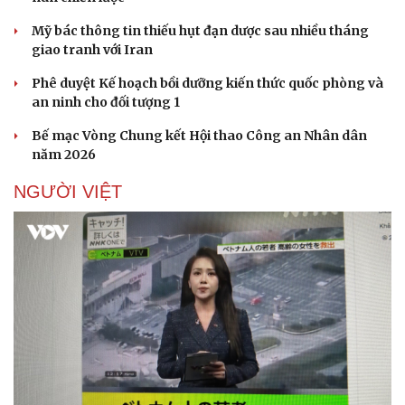
Mỹ bác thông tin thiếu hụt đạn dược sau nhiều tháng
giao tranh với Iran
Phê duyệt Kế hoạch bồi dưỡng kiến thức quốc phòng và
an ninh cho đối tượng 1
Bế mạc Vòng Chung kết Hội thao Công an Nhân dân
Sức khỏe
Đời sống
năm 2026
Dinh dưỡng - món ngon
Nhà đẹp
Cây thuốc
Blog
NGƯỜI VIỆT
Sản phụ khoa
Tình yêu - Gia đình
Nhi khoa
Nam khoa
Làm đẹp - giảm cân
Phòng mạch online
Ăn sạch sống khỏe