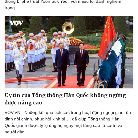
thống bị phế truất Yoon Suk Yeol, với nhiều tội danh nghiêm
trọng.
Doanh nghiệp
Công nghệ
Thông tin doanh nghiệp
Sành điệu
Doanh nghiệp 24h
Tin Công nghệ
Doanh nhân
Trải nghiệm
Vì cộng đồng
Chuyển đổi số
Uy tín của Tổng thống Hàn Quốc không ngừng
được nâng cao
VOV.VN - Những kết quả tich cực trong hoạt động ngoại giao, ổn
định nội chính, phục hồi kinh tế… đã giúp Tổng thống Hàn
Quốc giành được tỷ lệ ủng hộ ngày một tăng cao từ cử tri và
người dân.