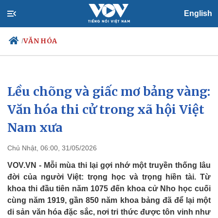
English
VĂN HÓA
/
Lều chõng và giấc mơ bảng vàng:
Chính trị
Xã hội
Đảng
Tin 24h
Văn hóa thi cử trong xã hội Việt
Tổ chức nhân sự
Dự báo thời tiết
Nam xưa
Quốc hội
Giáo dục
Nhận diện sự thật
Dấu ấn VOV
Việc làm
Chủ Nhật, 06:00, 31/05/2026
Biển đảo
VOV.VN - Mỗi mùa thi lại gợi nhớ một truyền thống lâu
đời của người Việt: trọng học và trọng hiền tài. Từ
khoa thi đầu tiên năm 1075 đến khoa cử Nho học cuối
cùng năm 1919, gần 850 năm khoa bảng đã để lại một
di sản văn hóa đặc sắc, nơi tri thức được tôn vinh như