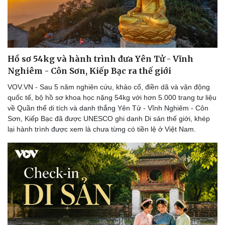
Hồ sơ 54kg và hành trình đưa Yên Tử - Vĩnh
Nghiêm - Côn Sơn, Kiếp Bạc ra thế giới
VOV.VN - Sau 5 năm nghiên cứu, khảo cổ, điền dã và vận động
quốc tế, bộ hồ sơ khoa học nặng 54kg với hơn 5.000 trang tư liệu
về Quần thể di tích và danh thắng Yên Tử - Vĩnh Nghiêm - Côn
Sơn, Kiếp Bạc đã được UNESCO ghi danh Di sản thế giới, khép
lại hành trình được xem là chưa từng có tiền lệ ở Việt Nam.
Du lịch
Podcast
Tư vấn
Câu chuyện thời sự
Săn Tour
Đọc truyện đêm khuya
check-in
Cửa sổ tình yêu
Kể chuyện cho bé