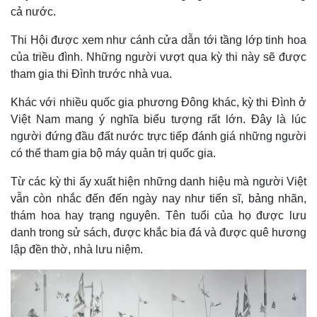
Vụ án
Vũ khí
cả nước.
Tin nóng
Việt Nam
Tư vấn luật
Phân tích
Thi Hội được xem như cánh cửa dẫn tới tầng lớp tinh hoa
của triều đình. Những người vượt qua kỳ thi này sẽ được
tham gia thi Đình trước nhà vua.
Khác với nhiều quốc gia phương Đông khác, kỳ thi Đình ở
Việt Nam mang ý nghĩa biểu tượng rất lớn. Đây là lúc
người đứng đầu đất nước trực tiếp đánh giá những người
có thể tham gia bộ máy quản trị quốc gia.
Từ các kỳ thi ấy xuất hiện những danh hiệu mà người Việt
vẫn còn nhắc đến đến ngày nay như tiến sĩ, bảng nhãn,
thám hoa hay trạng nguyên. Tên tuổi của họ được lưu
danh trong sử sách, được khắc bia đá và được quê hương
lập đền thờ, nhà lưu niệm.