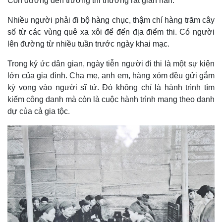
Con đường đến trường thi thường rất gian nan.
Nhiều người phải đi bộ hàng chục, thậm chí hàng trăm cây
số từ các vùng quê xa xôi để đến địa điểm thi. Có người
lên đường từ nhiều tuần trước ngày khai mạc.
Trong ký ức dân gian, ngày tiễn người đi thi là một sự kiện
lớn của gia đình. Cha mẹ, anh em, hàng xóm đều gửi gắm
kỳ vọng vào người sĩ tử. Đó không chỉ là hành trình tìm
kiếm công danh mà còn là cuộc hành trình mang theo danh
dự của cả gia tộc.
Kinh tế
Thị trường
Bất động sản
Giá vàng
Khởi nghiệp
Tiêu dùng
Tỷ giá
Chứng khoán