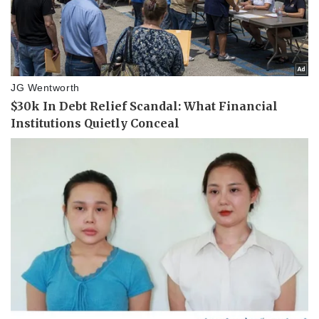
Sức khỏe
Đời sống
Dinh dưỡng - món ngon
Nhà đẹp
Cây thuốc
Blog
Sản phụ khoa
Tình yêu - Gia đình
Nhi khoa
Nam khoa
Làm đẹp - giảm cân
Phòng mạch online
Ăn sạch sống khỏe