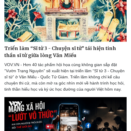
Triển lãm “Sĩ tử 3 - Chuyện sĩ tử” tái hiện tinh
thần sĩ tử giữa lòng Văn Miếu
VOV.VN - Hơn 40 tác phẩm hội họa cùng không gian sắp đặt
“Vườn Trạng Nguyên” sẽ xuất hiện tại triển lãm “Sĩ tử 3 - Chuyện
sĩ tử” ở Văn Miếu - Quốc Tử Giám. Triển lãm không chỉ kể câu
chuyện thi cử, mà còn mở ra góc nhìn mới về hành trình học hỏi,
tinh thần hiếu học và ký ức học đường của người Việt hôm nay.