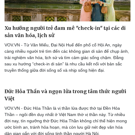
Hạt giống tâm hồn
Xu hướng người trẻ đam mê "check-in" tại các di
sản văn hóa, lịch sử
VOV.VN - Từ Văn Miếu, Đại Nội Huế đến phố cổ Hội An, ngày
càng nhiều người trẻ tìm đến các không gian di sản để chụp ảnh,
trải nghiệm văn hóa, lịch sử và tìm cảm giác sống chậm. Đằng
sau xu hướng “check-in di sản” là nhu cầu kết nối với bản sắc
truyền thống giữa đời sống số và nhịp sống hiện đại.
Đức Hỏa Thần và ngọn lửa trong tâm thức người
Việt
VOV.VN - Đức Hỏa Thần là vị thần lửa được thờ tại Đền Hỏa
Thần – ngôi đền duy nhất ở Việt Nam thờ vị thần này. Từ nhiều
đời nay, tín ngưỡng thờ Đức Hỏa Thần không chỉ thể hiện mong
ước bình an, tránh hỏa hoạn, mà còn lưu giữ nét đẹp văn hóa
dân gian gắn với đời sống tinh thần người Hà Nội.