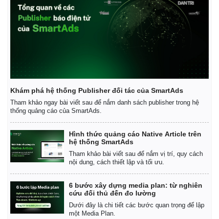
Doanh nghiệp
Công nghệ
Thông tin doanh nghiệp
Sành điệu
Doanh nghiệp 24h
Tin Công nghệ
Doanh nhân
Trải nghiệm
Vì cộng đồng
Chuyển đổi số
Khám phá hệ thống Publisher đối tác của SmartAds
Tham khảo ngay bài viết sau để nắm danh sách publisher trong hệ
thống quảng cáo của SmartAds.
Hình thức quảng cáo Native Article trên
hệ thống SmartAds
Tham khảo bài viết sau để nắm vị trí, quy cách
nội dung, cách thiết lập và tối ưu.
6 bước xây dựng media plan: từ nghiên
cứu đối thủ đến đo lường
Dưới đây là chi tiết các bước quan trọng để lập
một Media Plan.