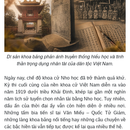
Thể thao
Ô tô - Xe máy
Bóng đá
Ô tô
Lịch thi đấu bóng đá
Xe máy
Thế giới thể thao
Tư vấn
eSports
Hậu trường
Di sản khoa bảng phản ánh truyền thống hiếu học và tinh
thần trọng dụng nhân tài của dân tộc Việt Nam.
Ngày nay, chế độ khoa cử Nho học đã trở thành quá khứ.
Kỳ thi cuối cùng của nền khoa cử Việt Nam diễn ra vào
năm 1919 dưới triều Khải Định, khép lại gần một nghìn
năm lịch sử tuyển chọn nhân tài bằng Nho học. Tuy nhiên,
dấu ấn của thời đại ấy vẫn còn hiện diện ở nhiều nơi.
Những tấm bia tiến sĩ tại Văn Miếu – Quốc Tử Giám,
những làng khoa bảng nổi tiếng hay những câu chuyện về
các bậc hiền tài vẫn tiếp tục được kể lại qua nhiều thế hệ.