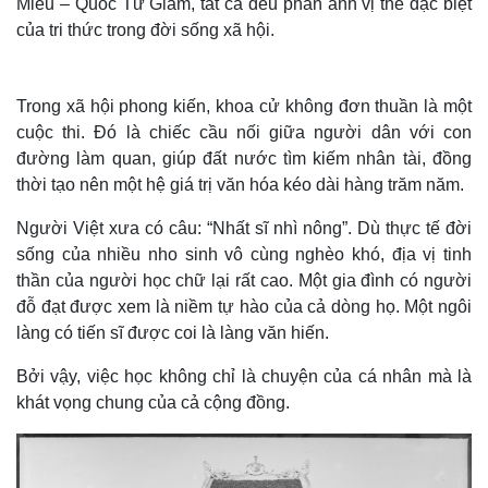
Miếu – Quốc Tử Giám, tất cả đều phản ánh vị thế đặc biệt
của tri thức trong đời sống xã hội.
Trong xã hội phong kiến, khoa cử không đơn thuần là một
cuộc thi. Đó là chiếc cầu nối giữa người dân với con
đường làm quan, giúp đất nước tìm kiếm nhân tài, đồng
thời tạo nên một hệ giá trị văn hóa kéo dài hàng trăm năm.
Người Việt xưa có câu: “Nhất sĩ nhì nông”. Dù thực tế đời
sống của nhiều nho sinh vô cùng nghèo khó, địa vị tinh
thần của người học chữ lại rất cao. Một gia đình có người
đỗ đạt được xem là niềm tự hào của cả dòng họ. Một ngôi
Thế giới
Multimedia
làng có tiến sĩ được coi là làng văn hiến.
Quan sát
Video
Cuộc sống đó đây
Ảnh
Bởi vậy, việc học không chỉ là chuyện của cá nhân mà là
Hồ sơ
E-Magazine
khát vọng chung của cả cộng đồng.
Infographic