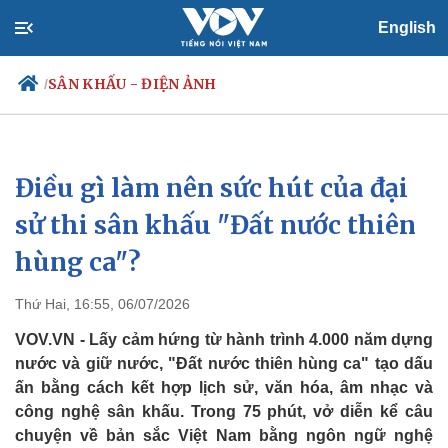
English
SÂN KHẤU - ĐIỆN ẢNH
/
Điều gì làm nên sức hút của đại
Chính trị
Xã hội
Đảng
Tin 24h
sử thi sân khấu "Đất nước thiên
Tổ chức nhân sự
Dự báo thời tiết
hùng ca"?
Quốc hội
Giáo dục
Nhận diện sự thật
Dấu ấn VOV
Việc làm
Thứ Hai, 16:55, 06/07/2026
Biển đảo
VOV.VN - Lấy cảm hứng từ hành trình 4.000 năm dựng
nước và giữ nước, "Đất nước thiên hùng ca" tạo dấu
ấn bằng cách kết hợp lịch sử, văn hóa, âm nhạc và
công nghệ sân khấu. Trong 75 phút, vở diễn kể câu
chuyện về bản sắc Việt Nam bằng ngôn ngữ nghệ