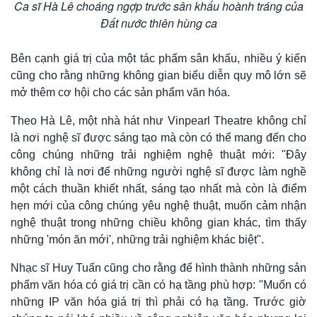
Vụ án
Vũ khí
Ca sĩ Hà Lê choáng ngợp trước sân khấu hoành tráng của
Tin nóng
Việt Nam
Đất nước thiên hùng ca
Tư vấn luật
Phân tích
Bên cạnh giá trị của một tác phẩm sân khấu, nhiều ý kiến
cũng cho rằng những không gian biểu diễn quy mô lớn sẽ
mở thêm cơ hội cho các sản phẩm văn hóa.
Theo Hà Lê, một nhà hát như Vinpearl Theatre không chỉ
là nơi nghệ sĩ được sáng tạo mà còn có thể mang đến cho
công chúng những trải nghiệm nghệ thuật mới: "Đây
không chỉ là nơi để những người nghệ sĩ được làm nghề
một cách thuần khiết nhất, sáng tạo nhất mà còn là điểm
hẹn mới của công chúng yêu nghệ thuật, muốn cảm nhận
nghệ thuật trong những chiều không gian khác, tìm thấy
những 'món ăn mới', những trải nghiệm khác biệt".
Nhạc sĩ Huy Tuấn cũng cho rằng để hình thành những sản
phẩm văn hóa có giá trị cần có hạ tầng phù hợp: "Muốn có
những IP văn hóa giá trị thì phải có hạ tầng. Trước giờ