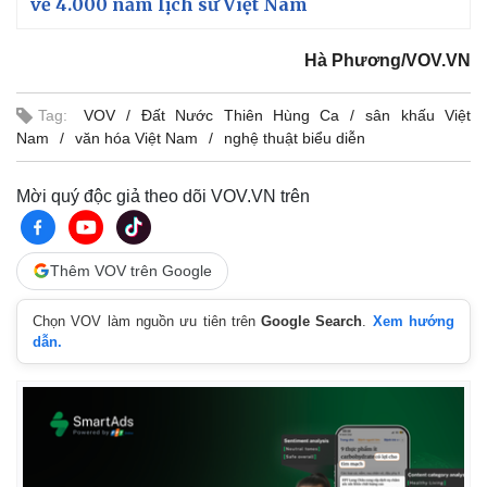
về 4.000 năm lịch sử Việt Nam
Thể thao
Ô tô - Xe máy
Bóng đá
Ô tô
Hà Phương/VOV.VN
Lịch thi đấu bóng đá
Xe máy
Thế giới thể thao
Tư vấn
eSports
Tag:
VOV
Đất Nước Thiên Hùng Ca
sân khấu Việt
Hậu trường
Nam
văn hóa Việt Nam
nghệ thuật biểu diễn
Mời quý độc giả theo dõi VOV.VN trên
Thêm VOV trên Google
Chọn VOV làm nguồn ưu tiên trên
Google Search
.
Xem hướng
dẫn.