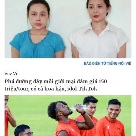
Doanh nghiệp
Công nghệ
Thông tin doanh nghiệp
Sành điệu
Doanh nghiệp 24h
Tin Công nghệ
Doanh nhân
Trải nghiệm
Vì cộng đồng
Chuyển đổi số