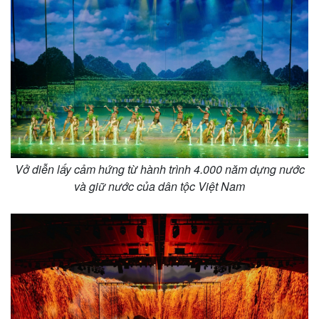
Vở diễn lấy cảm hứng từ hành trình 4.000 năm dựng nước
và giữ nước của dân tộc Việt Nam
Thế giới
Multimedia
Quan sát
Video
Cuộc sống đó đây
Ảnh
Hồ sơ
E-Magazine
Infographic