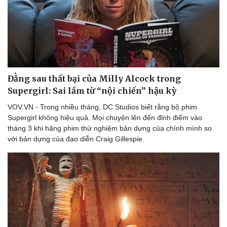
Đằng sau thất bại của Milly Alcock trong
Supergirl: Sai lầm từ “nội chiến” hậu kỳ
VOV.VN - Trong nhiều tháng, DC Studios biết rằng bộ phim
Supergirl không hiệu quả. Mọi chuyện lên đến đỉnh điểm vào
tháng 3 khi hãng phim thử nghiệm bản dựng của chính mình so
với bản dựng của đạo diễn Craig Gillespie.
Văn hóa
Giải trí
Sân khấu - Điện ảnh
Nghệ sĩ
Văn học
Thời trang
Âm nhạc
Sao Việt
Di sản