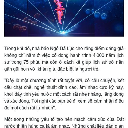
Trong khi đó, nhà báo Ngô Bá Lục cho rằng điểm đáng giá
không chỉ nằm ở việc cô đọng hành trình 4.000 năm lịch
sử trong 75 phút, mà còn ở cách kể giúp lịch sử trở nên
gần gũi hơn với khán giả, đặc biệt là người trẻ.
"Đây là một chương trình rất tuyệt vời, có câu chuyện, kết
cấu chặt chẽ, nghệ thuật đỉnh cao, âm nhạc cực kỳ hay,
khơi dậy tình yêu nước một cách rất nhẹ nhàng, lắng đọng
Kinh tế
Thị trường
và xúc động. Tôi nghĩ các bạn trẻ đi xem sẽ cảm nhận điều
Bất động sản
Giá vàng
đó một cách rất tự nhiên".
Khởi nghiệp
Tiêu dùng
Tỷ giá
Một trong những yếu tố tạo nên mạch cảm xúc của Đất
Chứng khoán
nước thiên hùng ca là âm nhạc. Những chất liệu dân gian