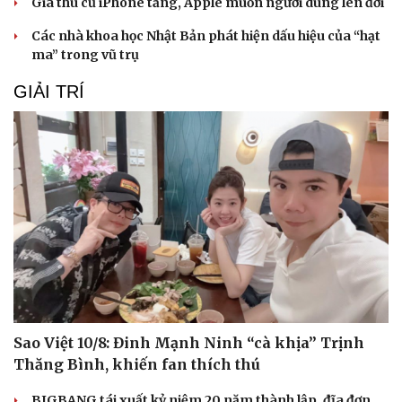
Giá thu cũ iPhone tăng, Apple muốn người dùng lên đời
Các nhà khoa học Nhật Bản phát hiện dấu hiệu của “hạt
ma” trong vũ trụ
GIẢI TRÍ
Sao Việt 10/8: Đinh Mạnh Ninh “cà khịa” Trịnh
Thăng Bình, khiến fan thích thú
BIGBANG tái xuất kỷ niệm 20 năm thành lập, đĩa đơn