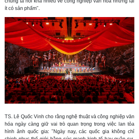
chúng ta nói khá nhiều về công nghiệp văn hóa nhưng lại
ít có sản phẩm".
TS. Lê Quốc Vinh cho rằng nghệ thuật và công nghiệp văn
hóa ngày càng giữ vai trò quan trọng trong việc lan tỏa
hình ảnh quốc gia: "Ngày nay, các quốc gia không chỉ
chinh phục thế giới bằng sức mạnh kinh tế hay quân sự,