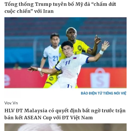
Sức khỏe
Đời sống
Dinh dưỡng - món ngon
Nhà đẹp
Cây thuốc
Blog
Sản phụ khoa
Tình yêu - Gia đình
Nhi khoa
Nam khoa
Làm đẹp - giảm cân
Phòng mạch online
Ăn sạch sống khỏe