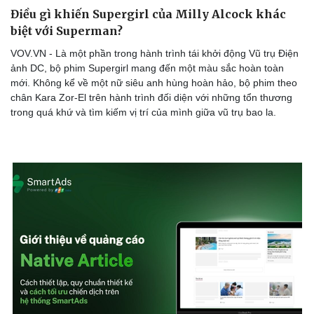
Điều gì khiến Supergirl của Milly Alcock khác
biệt với Superman?
VOV.VN - Là một phần trong hành trình tái khởi động Vũ trụ Điện
ảnh DC, bộ phim Supergirl mang đến một màu sắc hoàn toàn
mới. Không kể về một nữ siêu anh hùng hoàn hảo, bộ phim theo
chân Kara Zor-El trên hành trình đối diện với những tổn thương
trong quá khứ và tìm kiếm vị trí của mình giữa vũ trụ bao la.
Du lịch
Podcast
Tư vấn
Câu chuyện thời sự
Săn Tour
Đọc truyện đêm khuya
check-in
Cửa sổ tình yêu
Kể chuyện cho bé