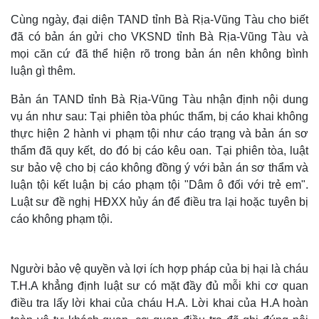
Cùng ngày, đại diện TAND tỉnh Bà Rịa-Vũng Tàu cho biết
đã có bản án gửi cho VKSND tỉnh Bà Rịa-Vũng Tàu và
mọi căn cứ đã thể hiện rõ trong bản án nên không bình
luận gì thêm.
Bản án TAND tỉnh Bà Rịa-Vũng Tàu nhận định nội dung
vụ án như sau: Tại phiên tòa phúc thẩm, bị cáo khai không
thực hiện 2 hành vi phạm tội như cáo trạng và bản án sơ
thẩm đã quy kết, do đó bị cáo kêu oan. Tại phiên tòa, luật
sư bảo vệ cho bị cáo không đồng ý với bản án sơ thẩm và
luận tội kết luận bị cáo phạm tội "Dâm ô đối với trẻ em".
Luật sư đề nghị HĐXX hủy án để điều tra lại hoặc tuyên bị
cáo không phạm tội.
Người bảo vệ quyền và lợi ích hợp pháp của bị hại là cháu
T.H.A khẳng định luật sư có mặt đầy đủ mỗi khi cơ quan
điều tra lấy lời khai của cháu H.A. Lời khai của H.A hoàn