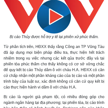
Bị cáo Thủy được hỗ trợ y tế tại phiên xử phúc thẩm.
Từ phân tích trên, HĐXX thấy rằng Công an TP Vũng Tàu
đã áp dụng mọi biện pháp điều tra, thực hiện hết trách
Kinh tế
Thị trường
nhiệm trong vụ việc nhưng các kết qủa trước đây và tại
Bất động sản
Giá vàng
phiên tòa phúc thẩm cho thấy không có cơ sở vững chắc
Khởi nghiệp
Tiêu dùng
để quy kết bị cáo Thủy dâm ô với cháu H.A. HĐXX có căn
Tỷ giá
cứ chấp nhận một phần kháng cáo của bị cáo và một phần
Chứng khoán
Giá cà phê
trình bày của luật sư, xác định không có căn cứ quy kết bị
cáo thực hiện hành vi dâm ô với cháu H.A.
Bị cáo là người già phạm tội, có nhiều đóng góp cho
ngành ngân hàng tại địa phương; tại phiên tòa, bị cáo trình