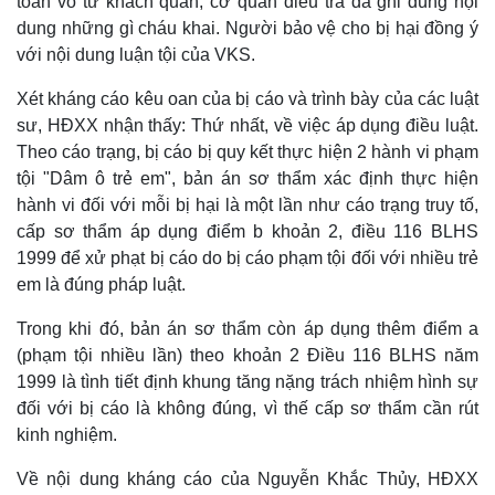
toàn vô tư khách quan, cơ quan điều tra đã ghi đúng nội
dung những gì cháu khai. Người bảo vệ cho bị hại đồng ý
với nội dung luận tội của VKS.
Xét kháng cáo kêu oan của bị cáo và trình bày của các luật
sư, HĐXX nhận thấy: Thứ nhất, về việc áp dụng điều luật.
Theo cáo trạng, bị cáo bị quy kết thực hiện 2 hành vi phạm
tội "Dâm ô trẻ em", bản án sơ thẩm xác định thực hiện
hành vi đối với mỗi bị hại là một lần như cáo trạng truy tố,
cấp sơ thẩm áp dụng điểm b khoản 2, điều 116 BLHS
Thế giới
Multimedia
1999 để xử phạt bị cáo do bị cáo phạm tội đối với nhiều trẻ
Quan sát
Video
em là đúng pháp luật.
Cuộc sống đó đây
Ảnh
Hồ sơ
E-Magazine
Trong khi đó, bản án sơ thẩm còn áp dụng thêm điểm a
Infographic
(phạm tội nhiều lần) theo khoản 2 Điều 116 BLHS năm
1999 là tình tiết định khung tăng nặng trách nhiệm hình sự
đối với bị cáo là không đúng, vì thế cấp sơ thẩm cần rút
kinh nghiệm.
Về nội dung kháng cáo của Nguyễn Khắc Thủy, HĐXX