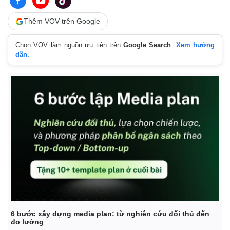
Thêm VOV trên Google
Chọn VOV làm nguồn ưu tiên trên
Google Search
.
Xem hướng
dẫn.
Pháp luật
Quân sự - Quốc phòng
Vụ án
Vũ khí
Tin nóng
Việt Nam
Tư vấn luật
Phân tích
6 bước xây dựng media plan: từ nghiên cứu đối thủ đến
đo lường