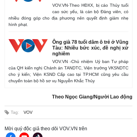
VOV.VN-Theo HĐXX, bị cáo Thủy tuổi
cao sức yếu, là cán bộ Đảng viên, có
nhiều đóng góp cho địa phương nên quyết định giảm nhẹ
hình phạt.
Ông già 78 tuổi dâm ô trẻ ở Vũng
Tàu: Nhiều bức xúc, đề nghị xử
nghiêm
VOV.VN -Chủ nhiệm Uỷ ban Tư pháp
của QH kiến nghị Chánh án TANDTC, Viện trưởng VKSNDTC
cho ý kiến; Viện KSND Cấp cao tại TP.HCM cũng yêu cầu
chuyển toàn bộ hồ sơ vụ Nguyễn Khắc Thủy
Theo Ngọc Giang/Người Lao động
Tag:
VOV
Mời quý độc giả theo dõi VOV.VN trên