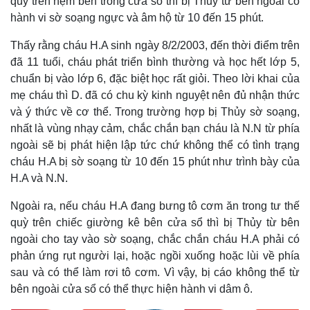
quỳ trên nệm bên trong cửa sổ thì bị Thủy từ bên ngoài có
hành vi sờ soạng ngực và âm hộ từ 10 đến 15 phút.
Thấy rằng cháu H.A sinh ngày 8/2/2003, đến thời điểm trên
đã 11 tuổi, cháu phát triển bình thường và học hết lớp 5,
chuẩn bị vào lớp 6, đặc biệt học rất giỏi. Theo lời khai của
mẹ cháu thì D. đã có chu kỳ kinh nguyệt nên đủ nhận thức
và ý thức về cơ thể. Trong trường hợp bị Thủy sờ soạng,
nhất là vùng nhạy cảm, chắc chắn bạn cháu là N.N từ phía
ngoài sẽ bị phát hiện lập tức chứ không thể có tình trạng
cháu H.A bị sờ soạng từ 10 đến 15 phút như trình bày của
H.A và N.N.
Ngoài ra, nếu cháu H.A đang bưng tô cơm ăn trong tư thế
quỳ trên chiếc giường kê bên cửa sổ thì bị Thủy từ bên
ngoài cho tay vào sờ soạng, chắc chắn cháu H.A phải có
phản ứng rụt người lại, hoặc ngồi xuống hoặc lùi về phía
sau và có thể làm rơi tô cơm. Vì vậy, bị cáo không thể từ
bên ngoài cửa sổ có thể thực hiện hành vi dâm ô.