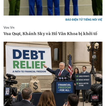
Doanh nghiệp
Công nghệ
Thông tin doanh nghiệp
Sành điệu
Doanh nghiệp 24h
Tin Công nghệ
Doanh nhân
Trải nghiệm
Vì cộng đồng
Chuyển đổi số