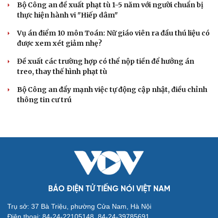
Bộ Công an đề xuất phạt tù 1-5 năm với người chuẩn bị
thực hiện hành vi "Hiếp dâm"
Vụ án điểm 10 môn Toán: Nữ giáo viên ra đầu thú liệu có
được xem xét giảm nhẹ?
Đề xuất các trường hợp có thể nộp tiền để hưởng án
treo, thay thế hình phạt tù
Bộ Công an đẩy mạnh việc tự động cập nhật, điều chỉnh
thông tin cư trú
BÁO ĐIỆN TỬ TIẾNG NÓI VIỆT NAM
Trụ sở: 37 Bà Triệu, phường Cửa Nam, Hà Nội
Điện thoại: 84-24-22105148, 84-24-39785691