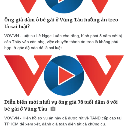
Ông già dâm ô bé gái ở Vũng Tàu hưởng án treo
là sai luật?
VOV.VN -Luật sư Lê Ngọc Luân cho rằng, hình phạt 3 năm với bị
cáo Thủy vẫn còn nhẹ, việc chuyển thành án treo là không phù
hợp, ở góc độ nào đó là sai luật.
Diễn biến mới nhất vụ ông già 78 tuổi dâm ô với
bé gái ở Vũng Tàu
VOV.VN - Hiện hồ sơ vụ án này đã được rút về TAND cấp cao tại
TPHCM để xem xét, đánh giá toàn diện tất cả chứng cứ.