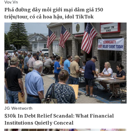
Thể thao
Ô tô - Xe máy
Bóng đá
Ô tô
Lịch thi đấu bóng đá
Xe máy
Thế giới thể thao
Tư vấn
eSports
Hậu trường