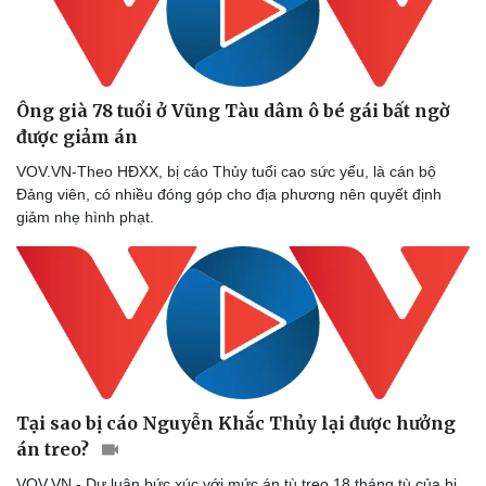
Ông già 78 tuổi ở Vũng Tàu dâm ô bé gái bất ngờ
được giảm án
VOV.VN-Theo HĐXX, bị cáo Thủy tuổi cao sức yếu, là cán bộ
Đảng viên, có nhiều đóng góp cho địa phương nên quyết định
giảm nhẹ hình phạt.
Tại sao bị cáo Nguyễn Khắc Thủy lại được hưởng
án treo?
VOV.VN - Dư luận bức xúc với mức án tù treo 18 tháng tù của bị