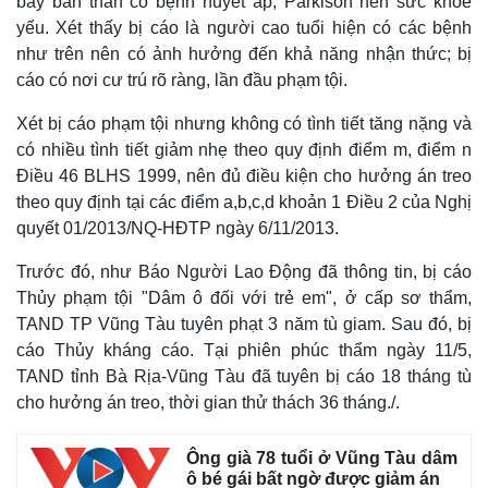
bày bản thân có bệnh huyết áp, Parkison nên sức khỏe
yếu. Xét thấy bị cáo là người cao tuổi hiện có các bệnh
như trên nên có ảnh hưởng đến khả năng nhận thức; bị
cáo có nơi cư trú rõ ràng, lần đầu phạm tội.
Xét bị cáo phạm tội nhưng không có tình tiết tăng nặng và
có nhiều tình tiết giảm nhẹ theo quy định điểm m, điểm n
Điều 46 BLHS 1999, nên đủ điều kiện cho hưởng án treo
theo quy định tại các điểm a,b,c,d khoản 1 Điều 2 của Nghị
quyết 01/2013/NQ-HĐTP ngày 6/11/2013.
Trước đó, như Báo Người Lao Động đã thông tin, bị cáo
Thủy phạm tội "Dâm ô đối với trẻ em", ở cấp sơ thẩm,
TAND TP Vũng Tàu tuyên phạt 3 năm tù giam. Sau đó, bị
cáo Thủy kháng cáo. Tại phiên phúc thẩm ngày 11/5,
TAND tỉnh Bà Rịa-Vũng Tàu đã tuyên bị cáo 18 tháng tù
cho hưởng án treo, thời gian thử thách 36 tháng./.
Ông già 78 tuổi ở Vũng Tàu dâm
ô bé gái bất ngờ được giảm án