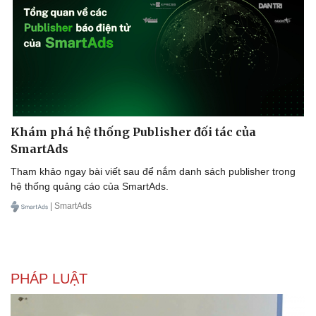
Khám phá hệ thống Publisher đối tác của
SmartAds
Tham khảo ngay bài viết sau để nắm danh sách publisher trong
hệ thống quảng cáo của SmartAds.
| SmartAds
Văn hóa
Giải trí
Sân khấu - Điện ảnh
Nghệ sĩ
Văn học
Thời trang
Âm nhạc
Sao Việt
PHÁP LUẬT
Di sản