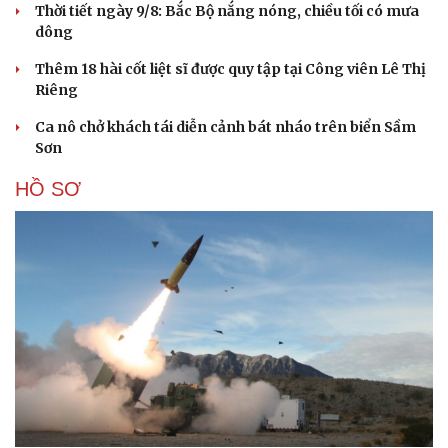
Thời tiết ngày 9/8: Bắc Bộ nắng nóng, chiều tối có mưa
dông
Thêm 18 hài cốt liệt sĩ được quy tập tại Công viên Lê Thị
Riêng
Ca nô chở khách tái diễn cảnh bát nháo trên biển Sầm
Sơn
HỒ SƠ
Du lịch
Podcast
Tư vấn
Câu chuyện thời sự
Săn Tour
Đọc truyện đêm khuya
check-in
Cửa sổ tình yêu
Kể chuyện cho bé
Hạt giống tâm hồn