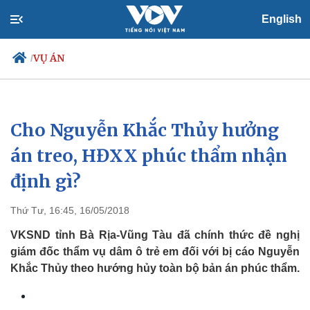
English
VỤ ÁN
/
Cho Nguyễn Khắc Thủy hưởng
Chính trị
Xã hội
Đảng
Tin 24h
án treo, HĐXX phúc thẩm nhận
Tổ chức nhân sự
Dự báo thời tiết
định gì?
Quốc hội
Giáo dục
Nhận diện sự thật
Dấu ấn VOV
Việc làm
Thứ Tư, 16:45, 16/05/2018
Biển đảo
VKSND tỉnh Bà Rịa-Vũng Tàu đã chính thức đề nghị
giám đốc thẩm vụ dâm ô trẻ em đối với bị cáo Nguyễn
Khắc Thủy theo hướng hủy toàn bộ bản án phúc thẩm.