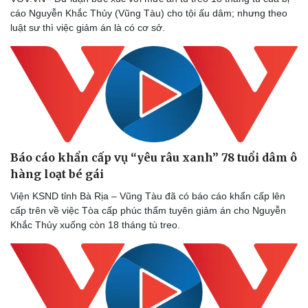
cáo Nguyễn Khắc Thủy (Vũng Tàu) cho tội ấu dâm; nhưng theo
luật sư thì việc giảm án là có cơ sở.
Báo cáo khẩn cấp vụ “yêu râu xanh” 78 tuổi dâm ô
Sức khỏe
Đời sống
hàng loạt bé gái
Dinh dưỡng - món ngon
Nhà đẹp
Cây thuốc
Blog
Viện KSND tỉnh Bà Rịa – Vũng Tàu đã có báo cáo khẩn cấp lên
Sản phụ khoa
Tình yêu - Gia đình
cấp trên về việc Tòa cấp phúc thẩm tuyên giảm án cho Nguyễn
Nhi khoa
Khắc Thủy xuống còn 18 tháng tù treo.
Nam khoa
Làm đẹp - giảm cân
Phòng mạch online
Ăn sạch sống khỏe