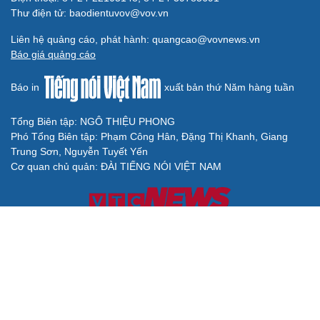
Thư điện tử: baodientuvov@vov.vn
Liên hệ quảng cáo, phát hành: quangcao@vovnews.vn
Báo giá quảng cáo
Báo in
xuất bản thứ Năm hàng tuần
Tổng Biên tập: NGÔ THIỆU PHONG
Phó Tổng Biên tập: Phạm Công Hân, Đặng Thị Khanh, Giang
Trung Sơn, Nguyễn Tuyết Yến
Cơ quan chủ quản: ĐÀI TIẾNG NÓI VIỆT NAM
Không được sao chép lại bất kỳ thông tin nào từ website này khi
chưa có sự đồng ý bằng văn bản của Báo Điện tử Tiếng nói Việt