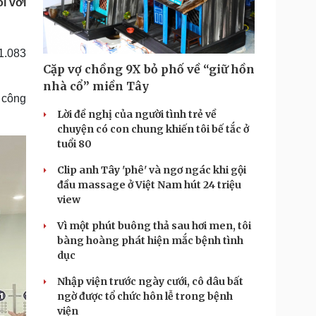
i với
Doanh nghiệp 24h
Tin Công nghệ
Doanh nhân
Trải nghiệm
ì cộng đồng
Chuyển đổi số
1.083
Cặp vợ chồng 9X bỏ phố về “giữ hồn
u lịch
Podcast
nhà cổ” miền Tây
Tư vấn
Câu chuyện thời sự
 công
Săn Tour
Đọc truyện đêm khuya
Lời đề nghị của người tình trẻ về
heck-in
Cửa sổ tình yêu
chuyện có con chung khiến tôi bế tắc ở
Kể chuyện cho bé
tuổi 80
Hạt giống tâm hồn
Clip anh Tây 'phê' và ngơ ngác khi gội
đầu massage ở Việt Nam hút 24 triệu
view
Vì một phút buông thả sau hơi men, tôi
bàng hoàng phát hiện mắc bệnh tình
dục
Nhập viện trước ngày cưới, cô dâu bất
ngờ được tổ chức hôn lễ trong bệnh
viện