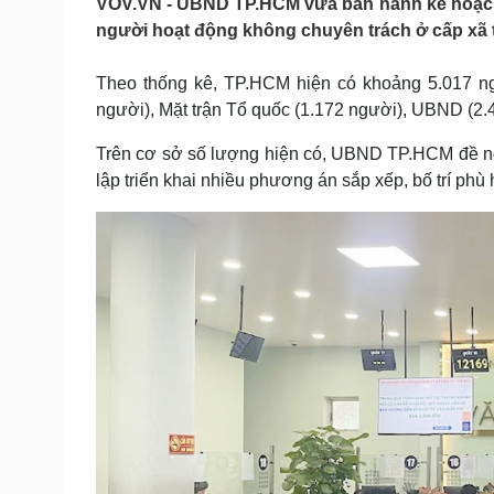
VOV.VN - UBND TP.HCM vừa ban hành kế hoạch rà 
Tin nóng
Việt Nam
người hoạt động không chuyên trách ở cấp xã th
Tư vấn luật
Phân tích
Theo thống kê, TP.HCM hiện có khoảng 5.017 ng
người), Mặt trận Tổ quốc (1.172 người), UBND (2.
Sức khỏe
Đời sống
Dinh dưỡng - món ngon
Nhà đẹp
Trên cơ sở số lượng hiện có, UBND TP.HCM đề ng
Cây thuốc
Blog
lập triển khai nhiều phương án sắp xếp, bố trí phù
Sản phụ khoa
Tình yêu - Gia đình
Nhi khoa
Nam khoa
Làm đẹp - giảm cân
Phòng mạch online
Ăn sạch sống khỏe
Cải chính