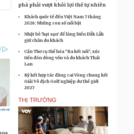
phá phải vượt khỏi lợi thế tự nhiên
Khách quốc tế đến Việt Nam 7 tháng
2026: Những con số nổi bật
Nhặt bỏ 'hạt sạn' để làng biển Đắk Lắk
giữ chân du khách
Cần Thơ cụ thể hóa “Ba kết nối”, xúc
tiến đón dòng vốn và du khách Thái
Lan
Ký kết hợp tác đăng cai Vòng chung kết
Giải Vô địch Golf nghiệp dư thế giới
2027
THỊ TRƯỜNG