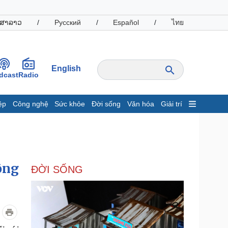
ສາລາວ
/
Русский
/
Español
/
ไทย
English
dcast
Radio
ệp
Công nghệ
Sức khỏe
Đời sống
Văn hóa
Giải trí
inh tế
Thị trường
ất động sản
Giá vàng
hởi nghiệp
Tiêu dùng
Tỷ giá
ộng
ĐỜI SỐNG
Chứng khoán
Giá cà phê
oanh nghiệp
Công nghệ
hông tin doanh nghiệp
Sành điệu