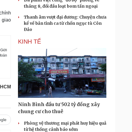
Ba phim Việt cùng “đổ bộ” phòng vé
tháng 8, đối đầu loạt bom tấn ngoại
chính
Thanh âm vượt đại dương: Chuyện chưa
n giao
kể về bản tình ca từ chốn ngục tù Côn
Đảo
KINH TẾ
Giới
 đoàn
.HCM
Ninh Bình đầu tư 502 tỷ đồng xây
chung cư cho thuê
gle
Phòng vệ thương mại phát huy hiệu quả
từ hệ thống cảnh báo sớm