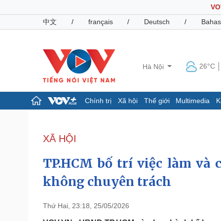
VO
中文
/
français
/
Deutsch
/
Bahas
26°C
Hà Nội
Chính trị
Xã hội
Thế giới
Multimedia
K
Chính trị
Xã hội
Đảng
Tin 24h
XÃ HỘI
Tổ chức nhân sự
Dự báo thời tiết
Quốc hội
Giáo dục
TP.HCM bố trí việc làm và 
Nhận diện sự thật
Dấu ấn VOV
Việc làm
không chuyên trách
Biển đảo
Pháp luật
Quân sự - Quốc phòng
Thứ Hai, 23:18, 25/05/2026
Vụ án
Vũ khí