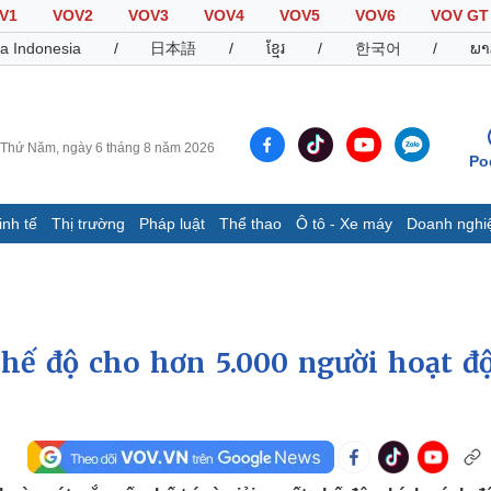
V1
VOV2
VOV3
VOV4
VOV5
VOV6
VOV GT
a Indonesia
/
日本語
/
ខ្មែរ
/
한국어
/
ພາ
Thứ Năm, ngày 6 tháng 8 năm 2026
Po
inh tế
Thị trường
Pháp luật
Thể thao
Ô tô - Xe máy
Doanh nghi
Thế giới
Multimedia
K
Quan sát
Video
B
Cuộc sống đó đây
Ảnh
K
Hồ sơ
E-Magazine
chế độ cho hơn 5.000 người hoạt đ
Infographic
Thể thao
Ô tô - Xe máy
D
Bóng đá
Ô tô
T