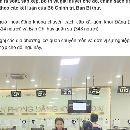
soát, sắp xếp, bố trí và giải quyết chế độ, chính sách đố
Lịch thi đấu bóng đá
Xe máy
eo các kết luận của Bộ Chính trị, Ban Bí thư.
Thế giới thể thao
Tư vấn
eSports
V
Hậu trường
ười hoạt động không chuyên trách cấp xã, gồm khối Đảng (
414 người) và Ban Chỉ huy quân sự (348 người).
Văn hóa
Giải trí
D
Sân khấu - Điện ảnh
Nghệ sĩ
hị các địa phương, cơ quan chuyên môn và đơn vị sự nghiệp
Văn học
Thời trang
 hợp cho đội ngũ này.
Âm nhạc
Sao Việt
c
Di sản