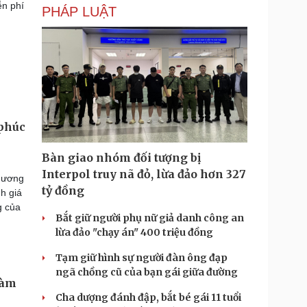
ễn phí
PHÁP LUẬT
 phúc
Bàn giao nhóm đối tượng bị
Interpol truy nã đỏ, lừa đảo hơn 327
hương
tỷ đồng
h giá
g của
Bắt giữ người phụ nữ giả danh công an
lừa đảo "chạy án" 400 triệu đồng
Tạm giữ hình sự người đàn ông đạp
ngã chồng cũ của bạn gái giữa đường
làm
Cha dượng đánh đập, bắt bé gái 11 tuổi