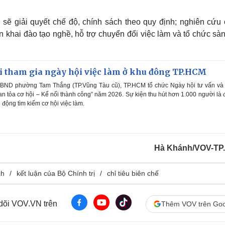
 sẽ giải quyết chế độ, chính sách theo quy định; nghiên cứu 
iển khai đào tạo nghề, hỗ trợ chuyển đổi việc làm và tổ chức sà
i tham gia ngày hội việc làm ở khu đông TP.HCM
UBND phường Tam Thắng (TP.Vũng Tàu cũ), TP.HCM tổ chức Ngày hội tư vấn và 
Lan tỏa cơ hội – Kế nối thành công” năm 2026. Sự kiện thu hút hơn 1.000 người là
o động tìm kiếm cơ hội việc làm.
Hà Khánh/VOV-TP
ch
kết luận của Bộ Chính trị
chỉ tiêu biên chế
 dõi VOV.VN trên
Thêm VOV trên Goo