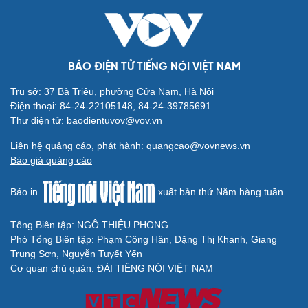
BÁO ĐIỆN TỬ TIẾNG NÓI VIỆT NAM
Văn hóa
Giải trí
Trụ sở: 37 Bà Triệu, phường Cửa Nam, Hà Nội
Sân khấu - Điện ảnh
Nghệ sĩ
Điện thoại: 84-24-22105148, 84-24-39785691
Văn học
Thời trang
Thư điện tử: baodientuvov@vov.vn
Âm nhạc
Sao Việt
Di sản
Liên hệ quảng cáo, phát hành: quangcao@vovnews.vn
Báo giá quảng cáo
Báo in
xuất bản thứ Năm hàng tuần
Tổng Biên tập: NGÔ THIỆU PHONG
Du lịch
Podcast
Phó Tổng Biên tập: Phạm Công Hân, Đặng Thị Khanh, Giang
Tư vấn
Câu chuyện thời sự
Trung Sơn, Nguyễn Tuyết Yến
Săn Tour
Đọc truyện đêm khuya
Cơ quan chủ quản: ĐÀI TIẾNG NÓI VIỆT NAM
check-in
Cửa sổ tình yêu
Kể chuyện cho bé
Hạt giống tâm hồn