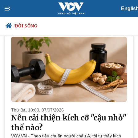
Englis
ĐỜI SỐNG
ĐỜI SỐNG
/
Chính trị
Xã hội
Đảng
Tin 24h
Tổ chức nhân sự
Dự báo thời tiết
Quốc hội
Giáo dục
Nhận diện sự thật
Dấu ấn VOV
Việc làm
Biển đảo
Thứ Ba, 10:00, 07/07/2026
Nên cải thiện kích cỡ "cậu nhỏ"
thế nào?
VOV.VN - Theo tiêu chuẩn người châu Á, tôi tự thấy kích