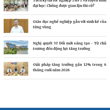
Tách kỳ thi tốt nghiệp THPT và tuyển sinh
đại học: Chống được gian lận thi cử?
Doanh nghiệp
Công nghệ
Thông tin doanh nghiệp
Sành điệu
Doanh nghiệp 24h
Tin Công nghệ
Giáo dục nghề nghiệp gắn với sinh kế của
Doanh nhân
Trải nghiệm
từng vùng
Vì cộng đồng
Chuyển đổi số
Nghị quyết 57: Đổi mới sáng tạo - Từ chủ
trương đến động lực tăng trưởng
Sức khỏe
Đời sống
Giải pháp tăng trưởng gần 12% trong 6
Dinh dưỡng - món ngon
Nhà đẹp
tháng cuối năm 2026
Cây thuốc
Blog
Sản phụ khoa
Tình yêu - Gia đình
Nhi khoa
Nam khoa
Làm đẹp - giảm cân
Phòng mạch online
Ăn sạch sống khỏe