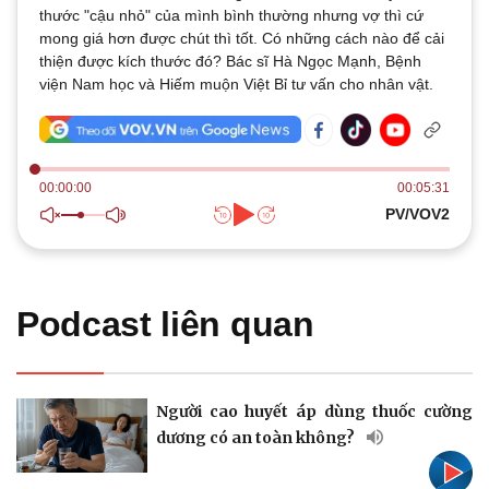
Thế giới
Multimedia
thước "cậu nhỏ" của mình bình thường nhưng vợ thì cứ
Quan sát
Video
mong giá hơn được chút thì tốt. Có những cách nào để cải
Cuộc sống đó đây
Ảnh
thiện được kích thước đó? Bác sĩ Hà Ngọc Mạnh, Bệnh
Hồ sơ
E-Magazine
viện Nam học và Hiếm muộn Việt Bỉ tư vấn cho nhân vật.
Infographic
00:00:00
00:05:31
PV/VOV2
Kinh tế
Thị trường
Bất động sản
Giá vàng
Khởi nghiệp
Tiêu dùng
Podcast liên quan
Tỷ giá
Chứng khoán
Giá cà phê
Người cao huyết áp dùng thuốc cường
dương có an toàn không?