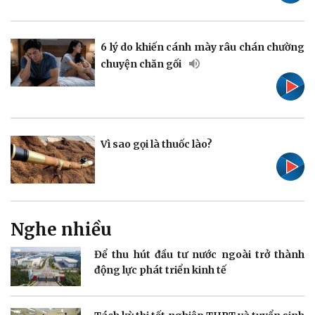
Pháp luật
Quân sự - Quốc phòng
Vụ án
Vũ khí
6 lý do khiến cánh mày râu chán chường
Tin nóng
Việt Nam
chuyện chăn gối
Tư vấn luật
Phân tích
Vì sao gọi là thuốc lào?
Thể thao
Ô tô - Xe máy
Bóng đá
Ô tô
Lịch thi đấu bóng đá
Xe máy
Thế giới thể thao
Tư vấn
eSports
Nghe nhiều
Hậu trường
Để thu hút đầu tư nước ngoài trở thành
động lực phát triển kinh tế