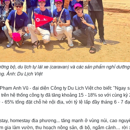
ường bộ, du lịch tự lái xe (caravan) và các sản phẩm nghỉ dưỡng
ng. Ảnh: Du Lịch Việt
hạm Anh Vũ - đại diện Công ty Du Lịch Việt cho biết: "Ngay s
hè trên hệ thống công ty đã tăng khoảng 15 - 18% so với cùng kỳ
 65% tổng đặt chỗ hè nội địa, với tỷ lệ lấp đầy tháng 6 - 7 đạ
stay, homestay địa phương... tăng mạnh ở vùng núi, cao nguy
m gia làm vườn, thu hoạch nông sản, đi bộ, ngắm cảnh… rời 