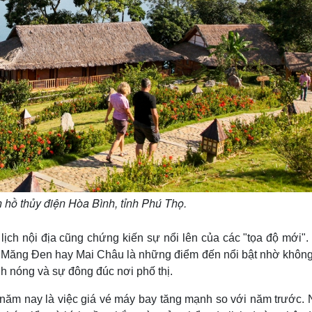
n hồ thủy điện Hòa Bình, tỉnh Phú Thọ.
lịch nội địa cũng chứng kiến sự nổi lên của các "tọa độ mới".
 Măng Đen hay Mai Châu là những điểm đến nổi bật nhờ không
nh nóng và sự đông đúc nơi phố thị.
hè năm nay là việc giá vé máy bay tăng mạnh so với năm trước.