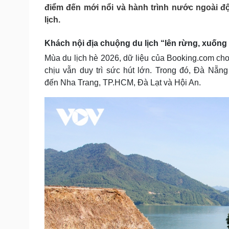
Tin nóng
Việt Nam
điểm đến mới nổi và hành trình nước ngoài đ
Tư vấn luật
Phân tích
lịch.
Khách nội địa chuộng du lịch “lên rừng, xuống
Sức khỏe
Đời sống
Mùa du lịch hè 2026, dữ liệu của Booking.com ch
Dinh dưỡng - món ngon
Nhà đẹp
chịu vẫn duy trì sức hút lớn. Trong đó, Đà Nẵ
Cây thuốc
Blog
đến Nha Trang, TP.HCM, Đà Lạt và Hội An.
Sản phụ khoa
Tình yêu - Gia đình
Nhi khoa
Nam khoa
Làm đẹp - giảm cân
Phòng mạch online
Ăn sạch sống khỏe
Cải chính