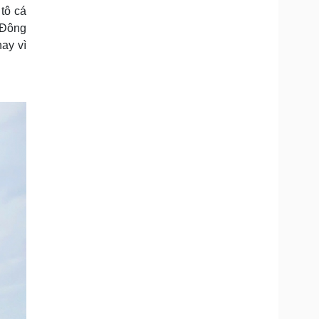
 tô cá
 Đông
hay vì