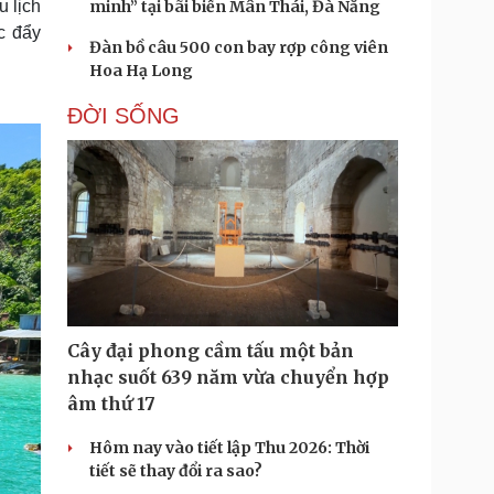
minh” tại bãi biển Mân Thái, Đà Nẵng
u lịch
c đẩy
Đàn bồ câu 500 con bay rợp công viên
Hoa Hạ Long
ĐỜI SỐNG
Cây đại phong cầm tấu một bản
nhạc suốt 639 năm vừa chuyển hợp
âm thứ 17
Hôm nay vào tiết lập Thu 2026: Thời
tiết sẽ thay đổi ra sao?