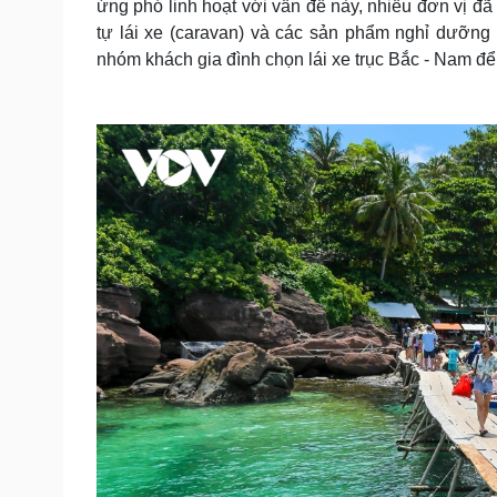
ứng phó linh hoạt với vấn đề này, nhiều đơn vị đã
tự lái xe (caravan) và các sản phẩm nghỉ dưỡng
nhóm khách gia đình chọn lái xe trục Bắc - Nam để