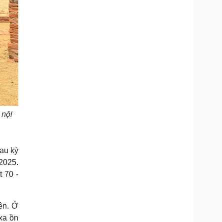
 nội
au kỳ
 2025.
t 70 -
ên. Ở
xa ồn