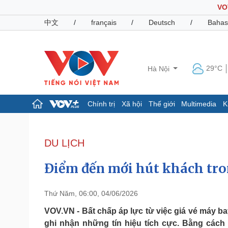
VO
中文
/
français
/
Deutsch
/
Bahas
29°C
Hà Nội
Chính trị
Xã hội
Thế giới
Multimedia
K
Chính trị
Xã hội
Đảng
Tin 24h
DU LỊCH
Tổ chức nhân sự
Dự báo thời tiết
Quốc hội
Giáo dục
Điểm đến mới hút khách tro
Nhận diện sự thật
Dấu ấn VOV
Việc làm
Biển đảo
Thứ Năm, 06:00, 04/06/2026
Pháp luật
Quân sự - Quốc phòng
VOV.VN - Bất chấp áp lực từ việc giá vé máy ba
ghi nhận những tín hiệu tích cực. Bằng các
Vụ án
Vũ khí