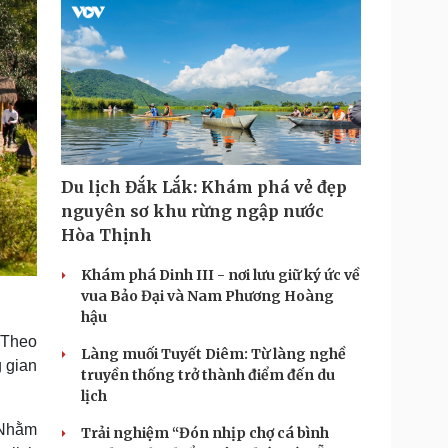
Du lịch Đắk Lắk: Khám phá vẻ đẹp
nguyên sơ khu rừng ngập nước
Hòa Thịnh
Khám phá Dinh III - nơi lưu giữ ký ức về
vua Bảo Đại và Nam Phương Hoàng
hậu
 Theo
Làng muối Tuyết Diêm: Từ làng nghề
 gian
truyền thống trở thành điểm đến du
lịch
 Nhằm
Trải nghiệm “Đón nhịp chợ cá bình