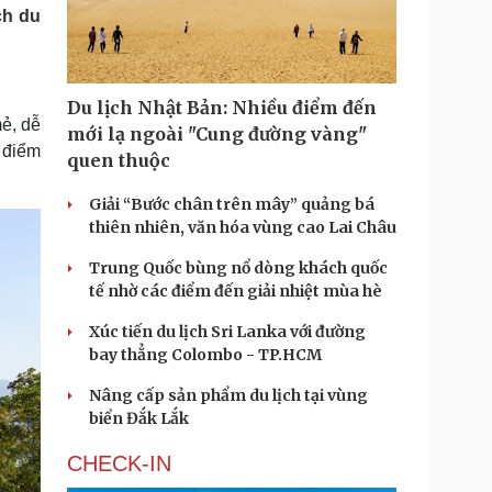
Doanh nghiệp 24h
Tin Công nghệ
ch du
Doanh nhân
Trải nghiệm
ì cộng đồng
Chuyển đổi số
Du lịch Nhật Bản: Nhiều điểm đến
u lịch
Podcast
ẻ, dễ
mới lạ ngoài "Cung đường vàng"
Tư vấn
Câu chuyện thời sự
 điểm
quen thuộc
Săn Tour
Đọc truyện đêm khuya
heck-in
Cửa sổ tình yêu
Giải “Bước chân trên mây” quảng bá
Kể chuyện cho bé
thiên nhiên, văn hóa vùng cao Lai Châu
Hạt giống tâm hồn
Trung Quốc bùng nổ dòng khách quốc
tế nhờ các điểm đến giải nhiệt mùa hè
Xúc tiến du lịch Sri Lanka với đường
bay thẳng Colombo - TP.HCM
Nâng cấp sản phẩm du lịch tại vùng
biển Đắk Lắk
CHECK-IN