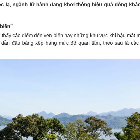
Lịch thi đấu bóng đá
Xe máy
ộc lạ, ngành lữ hành đang khơi thông hiệu quả dòng khá
Thế giới thể thao
Tư vấn
eSports
V
Hậu trường
 biển”
Văn hóa
Giải trí
D
o thấy các điểm đến ven biển hay những khu vực khí hậu mát m
Sân khấu - Điện ảnh
Nghệ sĩ
ng dẫn đầu bảng xếp hạng mức độ quan tâm, theo sau là các
Văn học
Thời trang
Âm nhạc
Sao Việt
c
Di sản