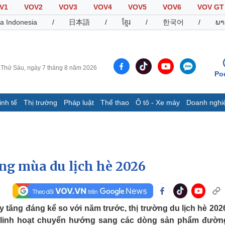
V1
VOV2
VOV3
VOV4
VOV5
VOV6
VOV GT
a Indonesia
/
日本語
/
ខ្មែរ
/
한국어
/
ພາ
Thứ Sáu, ngày 7 tháng 8 năm 2026
Po
inh tế
Thị trường
Pháp luật
Thể thao
Ô tô - Xe máy
Doanh nghi
Thế giới
Multimedia
K
Quan sát
Video
B
Cuộc sống đó đây
Ảnh
K
Hồ sơ
E-Magazine
ng mùa du lịch hè 2026
Infographic
Thể thao
Ô tô - Xe máy
D
y tăng đáng kể so với năm trước, thị trường du lịch hè 202
h linh hoạt chuyển hướng sang các dòng sản phẩm đườn
Bóng đá
Ô tô
T