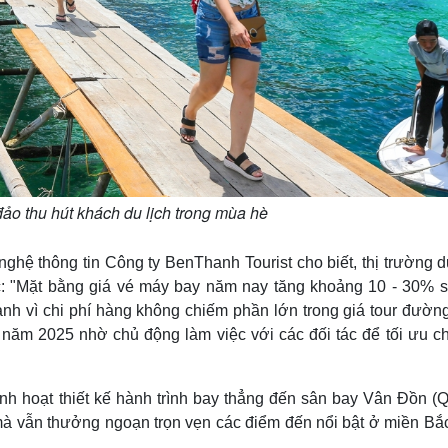
ảo thu hút khách du lịch trong mùa hè
ghệ thông tin Công ty BenThanh Tourist cho biết, thị trường d
: "Mặt bằng giá vé máy bay năm nay tăng khoảng 10 - 30% s
nh vì chi phí hàng không chiếm phần lớn trong giá tour đường
năm 2025 nhờ chủ động làm việc với các đối tác để tối ưu chi
inh hoạt thiết kế hành trình bay thẳng đến sân bay Vân Đồn (
í mà vẫn thưởng ngoạn trọn vẹn các điểm đến nổi bật ở miền B