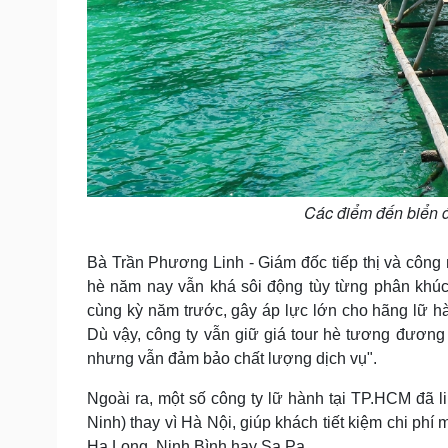
Các điểm đến biển đ
Bà Trần Phương Linh - Giám đốc tiếp thị và công n
hè năm nay vẫn khá sôi động tùy từng phân khúc
cùng kỳ năm trước, gây áp lực lớn cho hãng lữ hà
Dù vậy, công ty vẫn giữ giá tour hè tương đương 
nhưng vẫn đảm bảo chất lượng dịch vụ".
Ngoài ra, một số công ty lữ hành tại TP.HCM đã l
Ninh) thay vì Hà Nội, giúp khách tiết kiệm chi ph
Hạ Long, Ninh Bình hay Sa Pa.