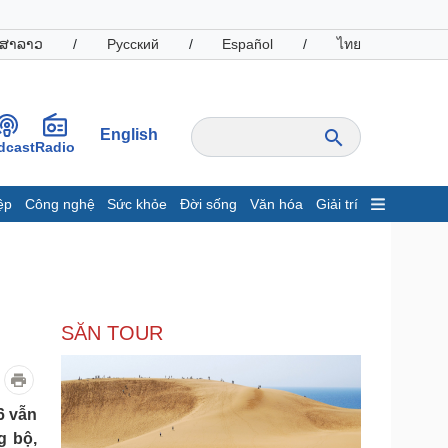
ສາລາວ
/
Русский
/
Español
/
ไทย
English
dcast
Radio
ệp
Công nghệ
Sức khỏe
Đời sống
Văn hóa
Giải trí
inh tế
Thị trường
ất động sản
Giá vàng
hởi nghiệp
Tiêu dùng
Tỷ giá
SĂN TOUR
Chứng khoán
Giá cà phê
oanh nghiệp
Công nghệ
6 vẫn
g bộ,
hông tin doanh nghiệp
Sành điệu