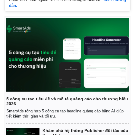
dẫn.
5 công cụ tạo tiêu đề và mô tả quảng cáo cho thương hiệu
2026
Kinh tế
Thị trường
SmartAds tổng hợp 5 công cụ tạo headline quảng cáo bằng AI giúp
Bất động sản
Giá vàng
tiết kiệm thời gian và tối ưu.
Khởi nghiệp
Tiêu dùng
Tỷ giá
Khám phá hệ thống Publisher đối tác của
Chứng khoán