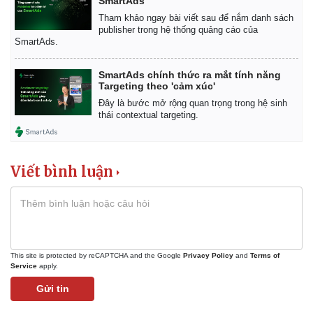
SmartAds
Giá cà phê
Tham khảo ngay bài viết sau để nắm danh sách
publisher trong hệ thống quảng cáo của
SmartAds.
SmartAds chính thức ra mắt tính năng
Targeting theo 'cảm xúc'
Đây là bước mở rộng quan trọng trong hệ sinh
thái contextual targeting.
Viết bình luận
This site is protected by reCAPTCHA and the Google
Privacy Policy
and
Terms of
Service
apply.
Gửi tin