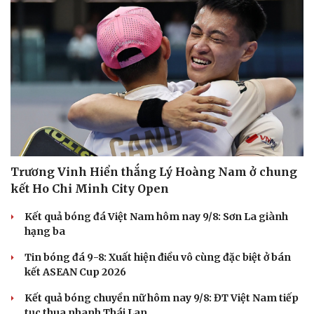
Sức khỏe
Đời sống
Dinh dưỡng - món ngon
Nhà đẹp
Cây thuốc
Blog
Sản phụ khoa
Tình yêu - Gia đình
Nhi khoa
Trương Vinh Hiển thắng Lý Hoàng Nam ở chung
Nam khoa
kết Ho Chi Minh City Open
Làm đẹp - giảm cân
Phòng mạch online
Kết quả bóng đá Việt Nam hôm nay 9/8: Sơn La giành
Ăn sạch sống khỏe
hạng ba
Tin bóng đá 9-8: Xuất hiện điều vô cùng đặc biệt ở bán
kết ASEAN Cup 2026
Kết quả bóng chuyền nữ hôm nay 9/8: ĐT Việt Nam tiếp
tục thua nhanh Thái Lan