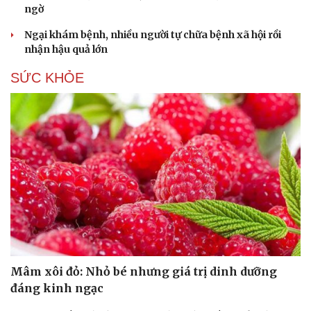
ngờ
Ngại khám bệnh, nhiều người tự chữa bệnh xã hội rồi
nhận hậu quả lớn
SỨC KHỎE
Du lịch
Podcast
Tư vấn
Câu chuyện thời sự
Mâm xôi đỏ: Nhỏ bé nhưng giá trị dinh dưỡng
Săn Tour
Đọc truyện đêm khuya
đáng kinh ngạc
check-in
Cửa sổ tình yêu
Kể chuyện cho bé