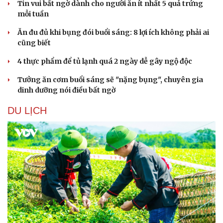
Tin vui bất ngờ dành cho người ăn ít nhất 5 quả trứng
Hạt giống tâm hồn
mỗi tuần
Ăn đu đủ khi bụng đói buổi sáng: 8 lợi ích không phải ai
cũng biết
4 thực phẩm để tủ lạnh quá 2 ngày dễ gây ngộ độc
Tưởng ăn cơm buổi sáng sẽ "nặng bụng", chuyên gia
dinh dưỡng nói điều bất ngờ
DU LỊCH