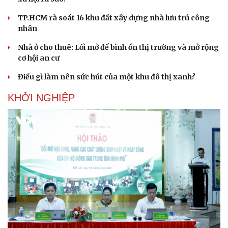
TP.HCM rà soát 16 khu đất xây dựng nhà lưu trú công
nhân
Nhà ở cho thuê: Lối mở để bình ổn thị trường và mở rộng
cơ hội an cư
Điều gì làm nên sức hút của một khu đô thị xanh?
KHỞI NGHIỆP