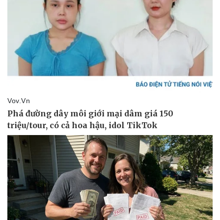
Vụ án
Vũ khí
Tin nóng
Việt Nam
Tư vấn luật
Phân tích