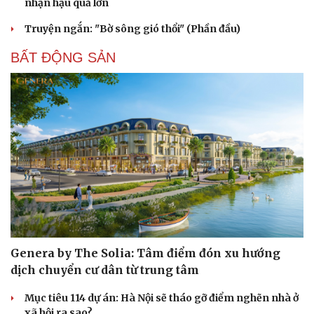
nhận hậu quả lớn
Truyện ngắn: "Bờ sông gió thổi" (Phần đầu)
BẤT ĐỘNG SẢN
Genera by The Solia: Tâm điểm đón xu hướng
dịch chuyển cư dân từ trung tâm
Mục tiêu 114 dự án: Hà Nội sẽ tháo gỡ điểm nghẽn nhà ở
xã hội ra sao?