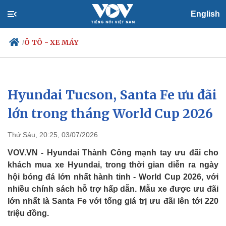
English
Ô TÔ - XE MÁY
/
Hyundai Tucson, Santa Fe ưu đãi
Chính trị
Xã hội
Đảng
Tin 24h
lớn trong tháng World Cup 2026
Tổ chức nhân sự
Dự báo thời tiết
Quốc hội
Giáo dục
Thứ Sáu, 20:25, 03/07/2026
Nhận diện sự thật
Dấu ấn VOV
Việc làm
VOV.VN - Hyundai Thành Công mạnh tay ưu đãi cho
Biển đảo
khách mua xe Hyundai, trong thời gian diễn ra ngày
hội bóng đá lớn nhất hành tinh - World Cup 2026, với
nhiều chính sách hỗ trợ hấp dẫn. Mẫu xe được ưu đãi
lớn nhất là Santa Fe với tổng giá trị ưu đãi lên tới 220
triệu đồng.