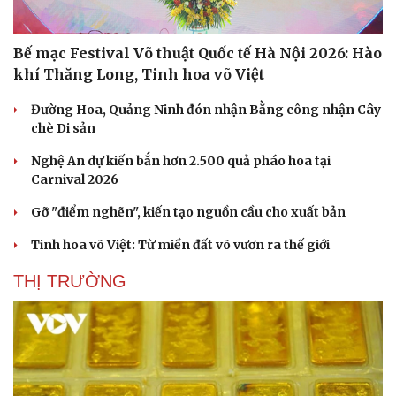
Bế mạc Festival Võ thuật Quốc tế Hà Nội 2026: Hào
khí Thăng Long, Tinh hoa võ Việt
Đường Hoa, Quảng Ninh đón nhận Bằng công nhận Cây
chè Di sản
Nghệ An dự kiến bắn hơn 2.500 quả pháo hoa tại
Carnival 2026
Gỡ "điểm nghẽn", kiến tạo nguồn cầu cho xuất bản
Tinh hoa võ Việt: Từ miền đất võ vươn ra thế giới
Văn hóa
Giải trí
THỊ TRƯỜNG
Sân khấu - Điện ảnh
Nghệ sĩ
Văn học
Thời trang
Âm nhạc
Sao Việt
Di sản