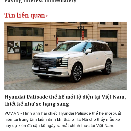
Thể thao
Ô tô - Xe máy
Bóng đá
Ô tô
Tin liên quan
Lịch thi đấu bóng đá
Xe máy
Thế giới thể thao
Tư vấn
eSports
Hậu trường
Hyundai Palisade thế hế mới lộ diện tại Việt Nam,
thiết kế như xe hạng sang
VOV.VN - Hình ảnh hai chiếc Hyundai Palisade thế hệ mới xuất
hiện tại trung tâm kiểm định khí thải ở Hà Nội cho thấy mẫu xe
này dự kiến đã cận kề ngày ra mắt chính thức tại Việt Nam.