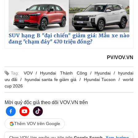
SUV hạng B "đại chiến" giảm giá: Mẫu xe nào
đang "chạm đáy" 470 triệu đồng?
PV/VOV.VN
Tag:
VOV
Hyundai Thành Công
Hyundai
hyundai
ưu đãi
hyundai santa fe giảm giá
Hyundai Tucson
world
cup 2026
Mời quý độc giả theo dõi VOV.VN trên
Thêm VOV trên Google
Chọn VOV làm nguồn ưu tiên trên
Google Search
.
Xem hướng