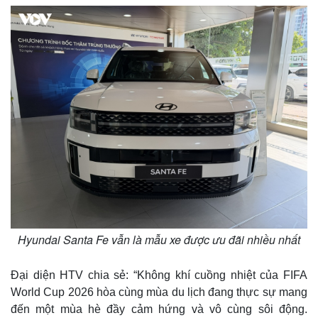
Thế giới
Multimedia
Quan sát
Video
Hyundai Santa Fe vẫn là mẫu xe được ưu đãi nhiều nhất
Cuộc sống đó đây
Ảnh
Hồ sơ
E-Magazine
Infographic
Đại diện HTV chia sẻ: “Không khí cuồng nhiệt của FIFA
World Cup 2026 hòa cùng mùa du lịch đang thực sự mang
đến một mùa hè đầy cảm hứng và vô cùng sôi động.