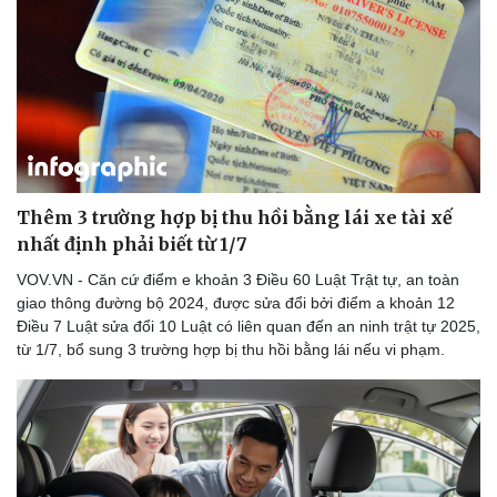
Doanh nghiệp
Công nghệ
Thông tin doanh nghiệp
Sành điệu
Doanh nghiệp 24h
Tin Công nghệ
Doanh nhân
Trải nghiệm
Vì cộng đồng
Chuyển đổi số
Thêm 3 trường hợp bị thu hồi bằng lái xe tài xế
nhất định phải biết từ 1/7
VOV.VN - Căn cứ điểm e khoản 3 Điều 60 Luật Trật tự, an toàn
giao thông đường bộ 2024, được sửa đổi bởi điểm a khoản 12
Điều 7 Luật sửa đổi 10 Luật có liên quan đến an ninh trật tự 2025,
từ 1/7, bổ sung 3 trường hợp bị thu hồi bằng lái nếu vi phạm.