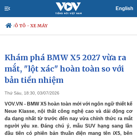
English
Ô TÔ - XE MÁY
/
Khám phá BMW X5 2027 vừa ra
Chính trị
Xã hội
Đảng
Tin 24h
mắt, "lột xác" hoàn toàn so với
Tổ chức nhân sự
Dự báo thời tiết
bản tiền nhiệm
Quốc hội
Giáo dục
Nhận diện sự thật
Dấu ấn VOV
Việc làm
Thứ Sáu, 18:30, 03/07/2026
Biển đảo
VOV.VN - BMW X5 hoàn toàn mới với ngôn ngữ thiết kế
Neue Klasse, nội thất công nghệ cao và dải động cơ
đa dạng nhất từ trước đến nay vừa chính thức ra mắt
người yêu xe. Đáng chú ý, mẫu SUV hạng sang lần
đầu tiên có phiên bản thuần điện mang tên iX5, bên