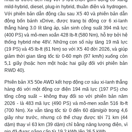
mild-hybrid, diesel, plug-in hybrid, thuần điện và hydrogen.
Với phiên bản dẫn động cầu sau X5 40 và phiên bản dẫn
động bốn bánh xDrive, được trang bị động cơ 6 xi-lanh
thẳng hàng 3.0 lít tăng áp, sản sinh công suất 394 mã lực
(400 PS) và mô-men xoắn 428 lb-ft (580 Nm), hỗ trợ bởi hệ
thống hybrid nhẹ 48V. Những con số này tăng 19 mã lực
(19 PS) và 45 lb-ft (61 Nm) so với X5 40 đời 2026, và giúp
giảm thời gian tăng tốc từ 0-60 mph (97 km/h) xuống còn
5,1 giây (hoặc hơn một hoặc hai giây đối với phiên bản
RWD 40).
Phiên bản X5 50e AWD kết hợp động cơ sáu xi-lanh thẳng
hàng đó với một động cơ điện 194 mã lực (197 PS) cho
tổng công suất – không thay đổi so với phiên bản năm
2026 - là 483 mã lực (490 PS) và mô-men xoắn 516 lb-ft
(700 Nm). Xe vẫn tăng tốc từ 0 đến 60 dặm/giờ trong 4,6
giây như trước, nhưng có thể chạy được tới 71 km (44
dặm) thay vì 63 km (39 dặm) chỉ bằng năng lượng điện, vì
pin đã được nâng cấp từ 19,2 kWh lên 26,5 kWh.