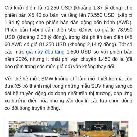
Giá khởi điểm là 71.250 USD (khoảng 1,87 tỷ đồng) cho
phiên bản X5 40 cơ bản, và tăng lên 73.550 USD (xấp xỉ
1,94 tỷ đồng) cho phiên bản dẫn động bốn bánh (AWD).
Phiên bản hybrid cắm điện 50e xDrive có giá từ 78.950
USD (khoảng 2,08 tỷ đồng), trong khi phiên bản điện iX5
60 AWD có giá 81.250 USD (khoảng 2,14 tỷ đồng). Tất cả
các mức
giá này đều tăng
1.500 USD so với phiên bản
năm 2026, nhưng ít nhất phí vận chuyển 1.450 đô la (đã
bao gồm trong các mức giá đó) vẫn không thay đổi.
Với thế hệ mới, BMW không chỉ làm mới thiết kế mà còn
đưa X5 trở thành một trong những mẫu SUV hạng sang có
dải hệ truyền động đa dạng nhất trên thị trường, đáp ứng
xu hướng điện hóa nhưng vẫn duy trì các lựa chọn động
cơ đốt trong truyền thống.