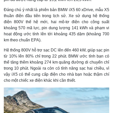
Đáng chú ý nhất là phiên bản BMW iX5 60 xDrive, mẫu X5
thuần điện đầu tiên trong lịch sử. Xe sử dụng hệ thống
điện 800V thế hệ mới, hai mô-tơ điện cho công suất
khoảng 570 mã lực, pin dung lượng 141 kWh và phạm vi
hoạt động ước tính lên tới khoảng 435 dặm (khoảng 700
km theo chuẩn EPA).
Hệ thống 800V hỗ trợ sạc DC lên đến 460 kW, giúp sạc pin
từ 10% lên 80% chỉ trong 22 phút. BMW ước tính bạn có
thể tăng thêm khoảng 274 km quãng đường di chuyển chỉ
trong 10 phút. Ngoài ra còn có tính năng sạc hai chiều, vì
vậy iX5 có thể cung cấp điện cho nhà bạn hoặc thậm chí
cho một chiếc xe điện khác khi cần thiết.
Kinh tế
Thị trường
Bất động sản
Giá vàng
Khởi nghiệp
Tiêu dùng
Tỷ giá
Chứng khoán