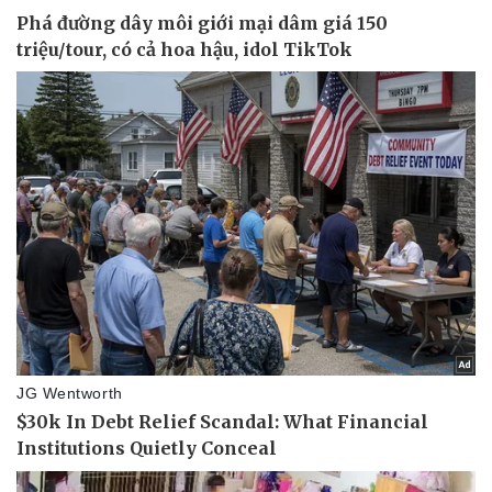
Thể thao
Ô tô - Xe máy
Bóng đá
Ô tô
Lịch thi đấu bóng đá
Xe máy
Thế giới thể thao
Tư vấn
eSports
Hậu trường