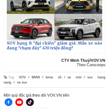
SUV hạng B "đại chiến" giảm giá: Mẫu xe nào
đang "chạm đáy" 470 triệu đồng?
CTV Minh Thuý/VOV.VN
Theo Carscoops
Tag:
VOV
BMW
bmw x5
xe mới
suv hạng
sang
xe suv
Mời quý độc giả theo dõi VOV.VN trên
Pháp luật
Quân sự - Quốc phòng