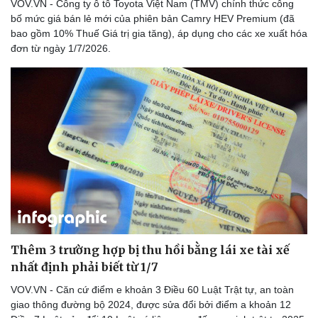
VOV.VN - Công ty ô tô Toyota Việt Nam (TMV) chính thức công
bố mức giá bán lẻ mới của phiên bản Camry HEV Premium (đã
bao gồm 10% Thuế Giá trị gia tăng), áp dụng cho các xe xuất hóa
đơn từ ngày 1/7/2026.
Sức khỏe
Đời sống
Dinh dưỡng - món ngon
Nhà đẹp
Cây thuốc
Blog
Sản phụ khoa
Tình yêu - Gia đình
Nhi khoa
Nam khoa
Làm đẹp - giảm cân
Phòng mạch online
Ăn sạch sống khỏe
Thêm 3 trường hợp bị thu hồi bằng lái xe tài xế
nhất định phải biết từ 1/7
VOV.VN - Căn cứ điểm e khoản 3 Điều 60 Luật Trật tự, an toàn
giao thông đường bộ 2024, được sửa đổi bởi điểm a khoản 12