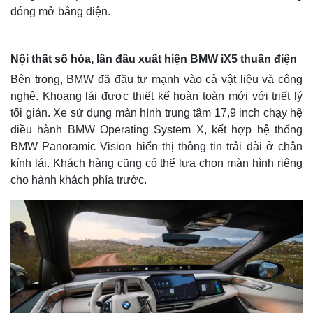
đóng mở bằng điện.
Nội thất số hóa, lần đầu xuất hiện BMW iX5 thuần điện
Bên trong, BMW đã đầu tư mạnh vào cả vật liệu và công
nghệ. Khoang lái được thiết kế hoàn toàn mới với triết lý
tối giản. Xe sử dụng màn hình trung tâm 17,9 inch chạy hệ
điều hành BMW Operating System X, kết hợp hệ thống
BMW Panoramic Vision hiển thị thông tin trải dài ở chân
kính lái. Khách hàng cũng có thể lựa chọn màn hình riêng
cho hành khách phía trước.
Thế giới
Multimedia
Quan sát
Video
Cuộc sống đó đây
Ảnh
Hồ sơ
E-Magazine
Infographic