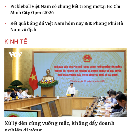
Pickleball Việt Nam có chung kết trong mơ tại Ho Chi
Minh City Open 2026
Kết quả bóng đá Việt Nam hôm nay 8/8: Phong Phú Hà
Nam vô địch
KINH TẾ
Du lịch
Podcast
Tư vấn
Câu chuyện thời sự
Săn Tour
Đọc truyện đêm khuya
Xử lý đến cùng vướng mắc, không đẩy doanh
check-in
Cửa sổ tình yêu
Kể chuyện cho bé
nghiệp đi vòng