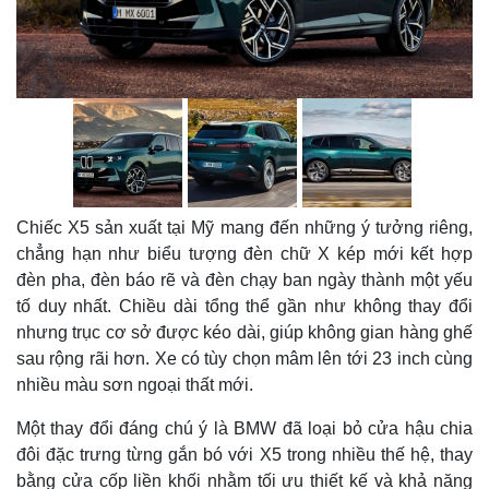
Chiếc X5 sản xuất tại Mỹ mang đến những ý tưởng riêng,
chẳng hạn như biểu tượng đèn chữ X kép mới kết hợp
đèn pha, đèn báo rẽ và đèn chạy ban ngày thành một yếu
tố duy nhất. Chiều dài tổng thể gần như không thay đổi
nhưng trục cơ sở được kéo dài, giúp không gian hàng ghế
sau rộng rãi hơn. Xe có tùy chọn mâm lên tới 23 inch cùng
nhiều màu sơn ngoại thất mới.
Một thay đổi đáng chú ý là BMW đã loại bỏ cửa hậu chia
đôi đặc trưng từng gắn bó với X5 trong nhiều thế hệ, thay
bằng cửa cốp liền khối nhằm tối ưu thiết kế và khả năng