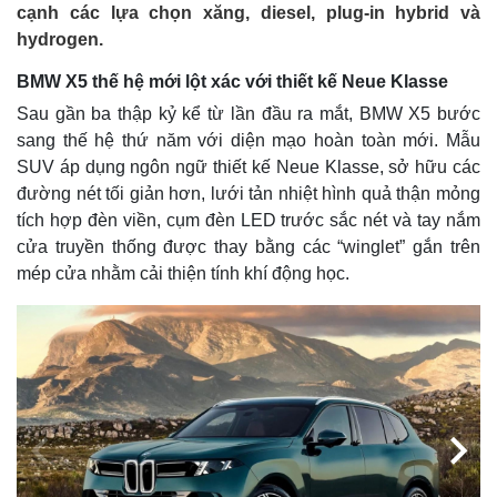
cạnh các lựa chọn xăng, diesel, plug-in hybrid và
hydrogen.
BMW X5 thế hệ mới lột xác với thiết kế Neue Klasse
Sau gần ba thập kỷ kể từ lần đầu ra mắt, BMW X5 bước
sang thế hệ thứ năm với diện mạo hoàn toàn mới. Mẫu
SUV áp dụng ngôn ngữ thiết kế Neue Klasse, sở hữu các
đường nét tối giản hơn, lưới tản nhiệt hình quả thận mỏng
tích hợp đèn viền, cụm đèn LED trước sắc nét và tay nắm
cửa truyền thống được thay bằng các “winglet” gắn trên
mép cửa nhằm cải thiện tính khí động học.