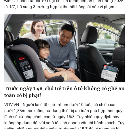
Điều 7 Luật sửa đổi 10 Luật có liên quan đến an ninh trật tự 2025,
từ 1/7, bổ sung 3 trường hợp bị thu hồi bằng lái nếu vi phạm.
Trước ngày 15/8, chở trẻ trên ô tô không có ghế an
toàn có bị phạt?
VOV.VN - Người lái ô tô chở trẻ em dưới 10 tuổi, có chiều cao
dưới 1,35m mà không sử dụng thiết bị an toàn phù hợp theo quy
định sẽ xử phạt cảnh cáo từ ngày 15/8. Tuy nhiên quy định này
không áp dụng đối với xe ô tô kinh doanh vận tải hành khách. Tuy
nhiên, nhiều người thắc mắc, trước ngày 15/8 thì vì phạm có bị