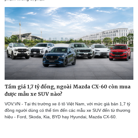
Tầm giá 1,7 tỷ đồng, ngoài Mazda CX-60 còn mua
Văn hóa
Giải trí
được mẫu xe SUV nào?
Sân khấu - Điện ảnh
Nghệ sĩ
VOV.VN - Tại thị trường xe ô tô Việt Nam, với mức giá bán 1,7 tỷ
Văn học
Thời trang
đồng người dùng có thể tìm đến các mẫu xe SUV đến từ thương
Âm nhạc
Sao Việt
hiệu - Ford, Skoda, Kia, BYD hay Hyundai, Mazda CX-60.
Di sản