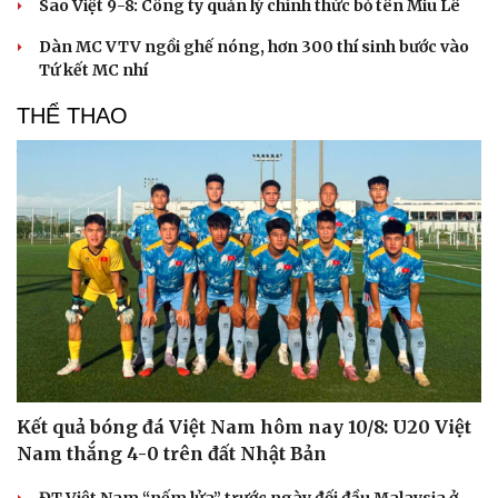
Sao Việt 9-8: Công ty quản lý chính thức bỏ tên Miu Lê
Dàn MC VTV ngồi ghế nóng, hơn 300 thí sinh bước vào
Tứ kết MC nhí
THỂ THAO
Kết quả bóng đá Việt Nam hôm nay 10/8: U20 Việt
Nam thắng 4-0 trên đất Nhật Bản
ĐT Việt Nam “nếm lửa” trước ngày đối đầu Malaysia ở