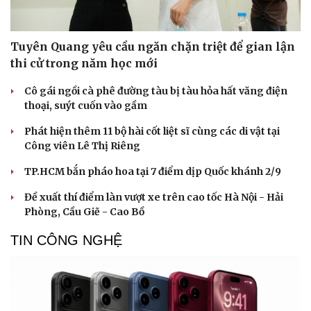
Tuyên Quang yêu cầu ngăn chặn triệt để gian lận
thi cử trong năm học mới
Cô gái ngồi cà phê đường tàu bị tàu hỏa hất văng điện
thoại, suýt cuốn vào gầm
Phát hiện thêm 11 bộ hài cốt liệt sĩ cùng các di vật tại
Công viên Lê Thị Riêng
TP.HCM bắn pháo hoa tại 7 điểm dịp Quốc khánh 2/9
Đề xuất thí điểm làn vượt xe trên cao tốc Hà Nội - Hải
Phòng, Cầu Giẽ - Cao Bồ
TIN CÔNG NGHỆ