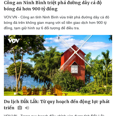
Công an Ninh Bình triệt phá đường dây cá độ
bóng đá hơn 900 tỷ đồng
VOV.VN - Công an tỉnh Ninh Bình vừa triệt phá đường dây cá độ
bóng đá trên không gian mạng với số tiền giao dịch hơn 900 tỷ
Doanh nghiệp
Công nghệ
đồng, tạm giữ hình sự 6 đối tượng để điều tra.
Thông tin doanh nghiệp
Sành điệu
Doanh nghiệp 24h
Tin Công nghệ
Doanh nhân
Trải nghiệm
Vì cộng đồng
Chuyển đổi số
Du lịch Đắk Lắk: Từ quy hoạch đến động lực phát
triển