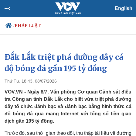
English
PHÁP LUẬT
/
Đắk Lắk triệt phá đường dây cá
Chính trị
Xã hội
Đảng
Tin 24h
độ bóng đá gần 195 tỷ đồng
Tổ chức nhân sự
Dự báo thời tiết
Quốc hội
Giáo dục
Thứ Tư, 18:43, 08/07/2026
Nhận diện sự thật
Dấu ấn VOV
Việc làm
VOV.VN - Ngày 8/7, Văn phòng Cơ quan Cảnh sát điều
Biển đảo
tra Công an tỉnh Đắk Lắk cho biết vừa triệt phá đường
dây tổ chức đánh bạc và đánh bạc bằng hình thức cá
độ bóng đá qua mạng Internet với tổng số tiền giao
dịch gần 195 tỷ đồng.
Trước đó, sau thời gian theo dõi, thu thập tài liệu về đường