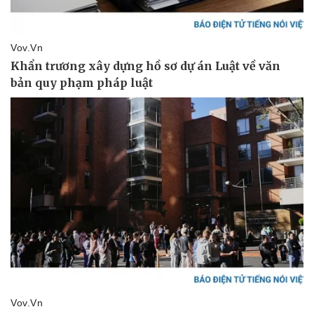
Vụ án
Vũ khí
Tin nóng
Việt Nam
Tư vấn luật
Phân tích