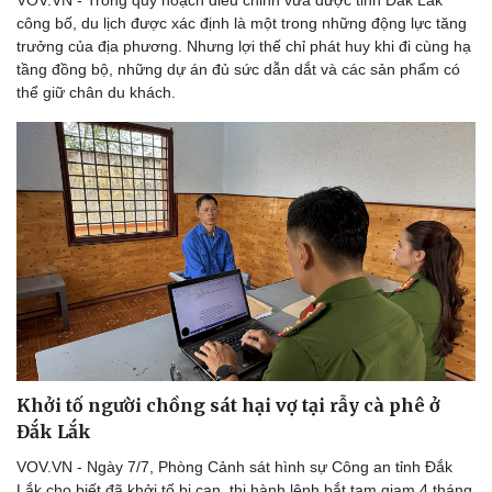
VOV.VN - Trong quy hoạch điều chỉnh vừa được tỉnh Đắk Lắk
công bố, du lịch được xác định là một trong những động lực tăng
trưởng của địa phương. Nhưng lợi thế chỉ phát huy khi đi cùng hạ
tầng đồng bộ, những dự án đủ sức dẫn dắt và các sản phẩm có
thể giữ chân du khách.
Khởi tố người chồng sát hại vợ tại rẫy cà phê ở
Đắk Lắk
VOV.VN - Ngày 7/7, Phòng Cảnh sát hình sự Công an tỉnh Đắk
Lắk cho biết đã khởi tố bị can, thi hành lệnh bắt tạm giam 4 tháng