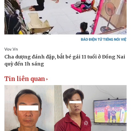
Thể thao
Ô tô - Xe máy
Bóng đá
Ô tô
Lịch thi đấu bóng đá
Xe máy
Thế giới thể thao
Tư vấn
eSports
Hậu trường
Tin liên quan