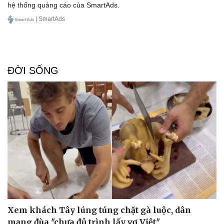
hệ thống quảng cáo của SmartAds.
| SmartAds
ĐỜI SỐNG
Sức khỏe
Đời sống
Dinh dưỡng - món ngon
Nhà đẹp
Cây thuốc
Blog
Sản phụ khoa
Tình yêu - Gia đình
Nhi khoa
Nam khoa
Làm đẹp - giảm cân
Phòng mạch online
Ăn sạch sống khỏe
Xem khách Tây lúng túng chặt gà luộc, dân
mạng đùa "chưa đủ trình lấy vợ Việt"