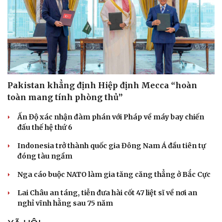
Pakistan khẳng định Hiệp định Mecca “hoàn
toàn mang tính phòng thủ”
Ấn Độ xác nhận đàm phán với Pháp về máy bay chiến
đấu thế hệ thứ 6
Indonesia trở thành quốc gia Đông Nam Á đầu tiên tự
Văn hóa
Giải trí
đóng tàu ngầm
Sân khấu - Điện ảnh
Nghệ sĩ
Văn học
Thời trang
Nga cáo buộc NATO làm gia tăng căng thẳng ở Bắc Cực
Âm nhạc
Sao Việt
Di sản
Lai Châu an táng, tiễn đưa hài cốt 47 liệt sĩ về nơi an
nghỉ vĩnh hằng sau 75 năm