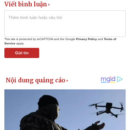
Viết bình luận
This site is protected by reCAPTCHA and the Google
Privacy Policy
and
Terms of
Service
apply.
Gửi tin