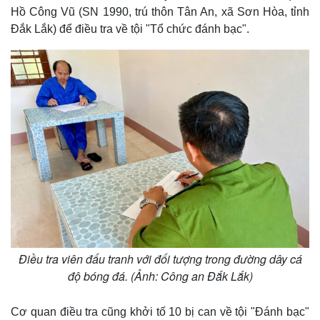
Hồ Công Vũ (SN 1990, trú thôn Tân An, xã Sơn Hòa, tỉnh
Đắk Lắk) để điều tra về tội "Tổ chức đánh bạc".
Thế giới
Multimedia
Quan sát
Video
Cuộc sống đó đây
Ảnh
Hồ sơ
E-Magazine
Điều tra viên đấu tranh với đối tượng trong đường dây cá
Infographic
độ bóng đá. (Ảnh: Công an Đắk Lắk)
Cơ quan điều tra cũng khởi tố 10 bị can về tội "Đánh bạc"