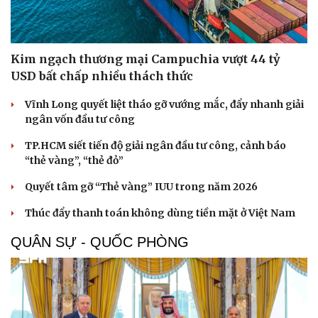
Kim ngạch thương mại Campuchia vượt 44 tỷ
USD bất chấp nhiều thách thức
Vĩnh Long quyết liệt tháo gỡ vướng mắc, đẩy nhanh giải
ngân vốn đầu tư công
TP.HCM siết tiến độ giải ngân đầu tư công, cảnh báo
“thẻ vàng”, “thẻ đỏ”
Quyết tâm gỡ “Thẻ vàng” IUU trong năm 2026
Thúc đẩy thanh toán không dùng tiền mặt ở Việt Nam
QUÂN SỰ - QUỐC PHÒNG