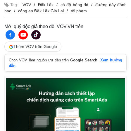
Tag:
VOV
Đắk Lắk
cá độ bóng đá
đường dây đánh
bạc
công an Đắk Lắk Gia Lai
tội phạm
Mời quý độc giả theo dõi VOV.VN trên
Thêm VOV trên Google
Chọn VOV làm nguồn ưu tiên trên
Google Search
.
Xem hướng
dẫn.
Kinh tế
Thị trường
Bất động sản
Giá vàng
Khởi nghiệp
Tiêu dùng
Tỷ giá
Chứng khoán