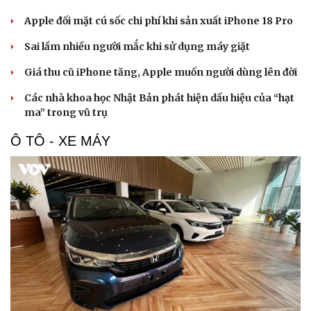
Apple đối mặt cú sốc chi phí khi sản xuất iPhone 18 Pro
Sai lầm nhiều người mắc khi sử dụng máy giặt
Giá thu cũ iPhone tăng, Apple muốn người dùng lên đời
Các nhà khoa học Nhật Bản phát hiện dấu hiệu của “hạt
ma” trong vũ trụ
Ô TÔ - XE MÁY
Du lịch
Podcast
Tư vấn
Câu chuyện thời sự
Săn Tour
Đọc truyện đêm khuya
check-in
Cửa sổ tình yêu
Kể chuyện cho bé