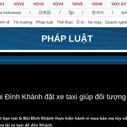
V1
VOV2
VOV3
VOV4
VOV5
VOV6
VOV GT
a Indonesia
/
日本語
/
ខ្មែរ
/
한국어
/
ພາ
inh tế
Thị trường
Pháp luật
Thể thao
Ô tô - Xe máy
Doanh nghi
PHÁP LUẬT
Thế giới
Multimedia
K
Quan sát
Video
B
Cuộc sống đó đây
Ảnh
K
Hồ sơ
E-Magazine
Infographic
 Đình Khánh đặt xe taxi giúp đối tượng 
Thể thao
Ô tô - Xe máy
D
Bóng đá
Ô tô
T
t bạn trai là Bùi Đình Khánh thực hiện hành vi mua bán ma túy s
Lịch thi đấu bóng đá
Xe máy
m lái xe taxi để đón Khánh.
Thế giới thể thao
Tư vấn