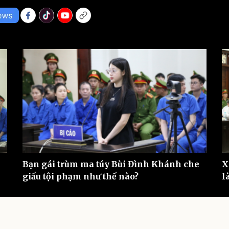
eSports
V
Hậu trường
Văn hóa
Giải trí
D
Sân khấu - Điện ảnh
Nghệ sĩ
Văn học
Thời trang
Âm nhạc
Sao Việt
c
Di sản
Bạn gái trùm ma túy Bùi Đình Khánh che
X
giấu tội phạm như thế nào?
l