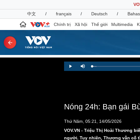
VO
中文
/
français
/
Deutsch
/
Bahas
Chính trị
Xã hội
Thế giới
Multimedia
K
Chính trị
Xã hội
Loaded
:
Play
Mute
2.00%
Đảng
Tin 24h
Tổ chức nhân sự
Dự báo thời tiết
Quốc hội
Giáo dục
Nhận diện sự thật
Dấu ấn VOV
Việc làm
Nóng 24h: Bạn gái Bùi
Biển đảo
Pháp luật
Quân sự - Quốc phòng
Thứ Năm, 05:21, 14/05/2026
Vụ án
Vũ khí
VOV.VN - Triệu Thị Hoài Thương biế
Tin nóng
Việt Nam
người. Tuy nhiên, Thương vẫn cố tì
Tư vấn luật
Phân tích