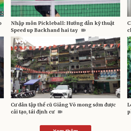
o
Nhập môn Pickleball: Hướng dẫn kỹ thuật
C
Speed up Backhand hai tay
c
Cư dân tập thể cũ Giảng Võ mong sớm được
L
cải tạo, tái định cư
p