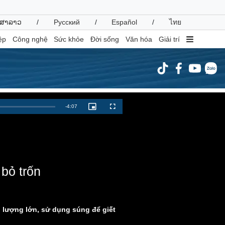
ສາລາວ
/
Русский
/
Español
/
ไทย
ệp
Công nghệ
Sức khỏe
Đời sống
Văn hóa
Giải trí
inh tế
Thị trường
Remaining
-
4:07
Picture-
Fullscreen
in-
ất động sản
Giá vàng
Picture
Time
hởi nghiệp
Tiêu dùng
Tỷ giá
Chứng khoán
Giá cà phê
bỏ trốn
oanh nghiệp
Công nghệ
hông tin doanh nghiệp
Sành điệu
ố lượng lớn, sử dụng súng để giết
Doanh nghiệp 24h
Tin Công nghệ
Doanh nhân
Trải nghiệm