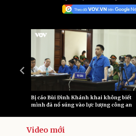
Sức khỏe
Đời sống
Dinh dưỡng - món ngon
Nhà đẹp
Cây thuốc
Blog
Sản phụ khoa
Tình yêu - Gia đình
Nhi khoa
Nam khoa
Làm đẹp - giảm cân
Phòng mạch online
Ăn sạch sống khỏe
Cải chính
ung cô
Bị cáo Bùi Đình Khánh khai không biết
mình đã nổ súng vào lực lượng công an
Video mới